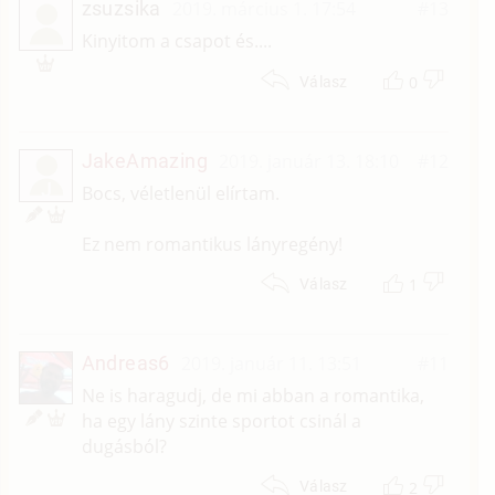
zsuzsika
2019. március 1. 17:54
#13
Kinyitom a csapot és....
0
Válasz
JakeAmazing
2019. január 13. 18:10
#12
J
Bocs, véletlenül elírtam.
Ez nem romantikus lányregény!
1
Válasz
Andreas6
2019. január 11. 13:51
#11
Ne is haragudj, de mi abban a romantika,
ha egy lány szinte sportot csinál a
dugásból?
2
Válasz