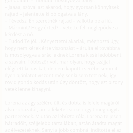
gondoltam – mondta mosolyogva Sanyi.
– Jaaaa, szóval azt akarod, hogy gyorsan könnyítsek
rajtad – jelentette ki bólogatva a lány.
– Tévedsz. Én szeretnék rajtad – vallotta be a fiú.
– Mármint? Hogy érted? – vetette fel meglepődve a
kérdést a nő.
– Tudod Te jól... Kényeztetni akarlak, méghozzá úgy,
hogy nem kérek érte viszonzást – árulta el továbbra
is mosolyogva a srác, akinek Lorena kissé ledöbbent
a szavain. Többször volt már olyan, hogy szájjal
elégített ki pasikat, de nem kapott cserébe semmit.
Ilyen ajánlatot viszont még senki sem tett neki, így
rövid gondolkodás után úgy döntött, hogy ezt bizony
vétek lenne kihagyni.
Lorena az ágy szélére ült, és dobta is lefele magáról
alsó ruházatát, ám a fekete csipkebugyit meghagyta
partnerének. Miután az lehúzta róla, Lorena teljesen
hátradőlt, széjjelebb tárta lábait, aztán átadta magát
az élvezeteknek. Sanyi a jobb combnál indította el az