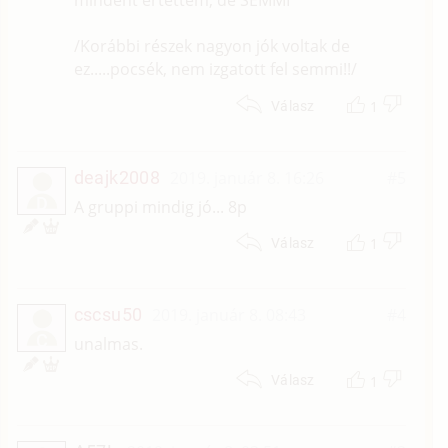
mindent értettem, de SEMMI
/Korábbi részek nagyon jók voltak de
ez.....pocsék, nem izgatott fel semmi!!/
1
Válasz
deajk2008
2019. január 8. 16:26
#5
D
A gruppi mindig jó... 8p
1
Válasz
cscsu50
2019. január 8. 08:43
#4
C
unalmas.
1
Válasz