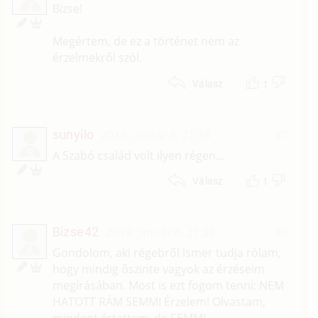
J
Bizse!
Megértem, de ez a történet nem az
érzelmekről szól.
1
Válasz
sunyilo
2019. január 8. 21:38
#7
S
A Szabó család volt ilyen régen...
1
Válasz
Bizse42
2019. január 8. 21:35
#6
Á
Gondolom, aki régebről ismer tudja rólam,
hogy mindig őszinte vagyok az érzéseim
megírásában. Most is ezt fogom tenni: NEM
HATOTT RÁM SEMMI Érzelem! Olvastam,