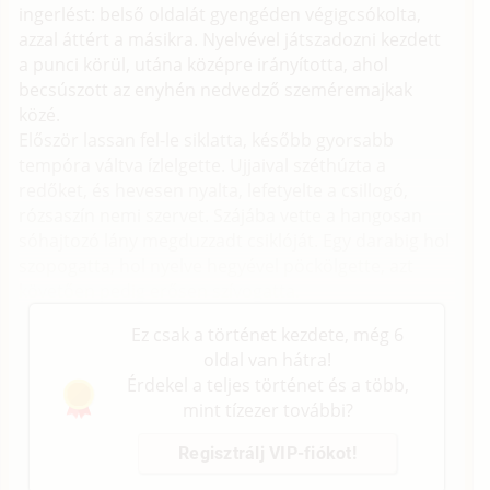
ingerlést: belső oldalát gyengéden végigcsókolta,
azzal áttért a másikra. Nyelvével játszadozni kezdett
a punci körül, utána középre irányította, ahol
becsúszott az enyhén nedvedző szeméremajkak
közé.
Először lassan fel-le siklatta, később gyorsabb
tempóra váltva ízlelgette. Ujjaival széthúzta a
redőket, és hevesen nyalta, lefetyelte a csillogó,
rózsaszín nemi szervet. Szájába vette a hangosan
sóhajtozó lány megduzzadt csiklóját. Egy darabig hol
szopogatta, hol nyelve hegyével pöckölgette, azt
követően pedig erősen szívogatta.
Ez csak a történet kezdete, még 6
oldal van hátra!
Érdekel a teljes történet és a több,
mint tízezer további?
Regisztrálj VIP-fiókot!