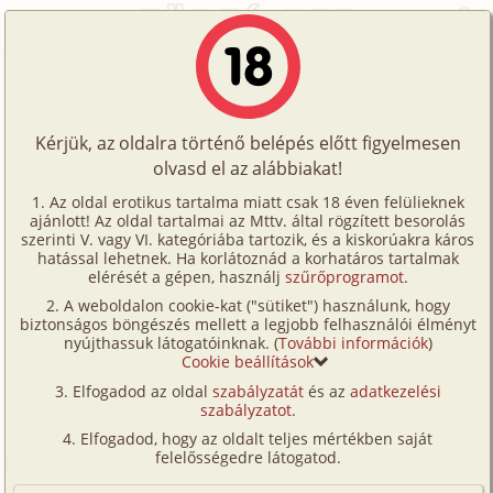
Főoldal
/
Történetek
/
Gruppen
/
Szingli pörgés 2. fejezet - Külföldi szeretők 27. rész
Történetek
Szingli pörgés 2. fejezet - Külföldi
Képregények
szeretők 27. rész
Kérjük, az oldalra történő belépés előtt figyelmesen
Filmek
olvasd el az alábbiakat!
Írók
gruppen
Az oldal erotikus tartalma miatt csak 18 éven felülieknek
ajánlott! Az oldal tartalmai az Mttv. által rögzített besorolás
Tölts
JakeAmazing
szerinti V. vagy VI. kategóriába tartozik, és a kiskorúakra káros
Címkék
hatással lehetnek. Ha korlátoznád a korhatáros tartalmak
fel
elérését a gépen, használj
szűrőprogramot
.
Szavazás átlaga:
4.4
pont (
30
szavazat)
Kereső
A weboldalon cookie-kat ("sütiket") használunk, hogy
Te
Megjelenés:
2019. január 8.
biztonságos böngészés mellett a legjobb felhasználói élményt
VIP
nyújthassuk látogatóinknak. (
További információk
)
Hossz:
11 789 karakter
is!
Cookie beállítások
Elolvasva:
671 alkalommal
Fórum
Elfogadod az oldal
szabályzatát
és az
adatkezelési
szabályzatot
.
Versenyeink
Előzmény
Szingli pörgés 2. fejezet - Külföldi
Elfogadod, hogy az oldalt teljes mértékben saját
szeretők 26. rész (hetero)
Ügyfélszolgálat
felelősségedre látogatod.
Folytatás
Szingli pörgés 2. fejezet - Külföldi
Írói segédletek