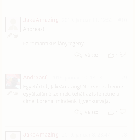
JakeAmazing
2019. január 11. 12:53
#10
J
Andreas!
Ez romantikus lányregény.
1
Válasz
Andreas6
2019. január 10. 18:13
#9
Egyetértek, JakeAmazing! Nincsenek benne
egyáltalán érzelmek, tehát az is lehetne a
címe: Lorena, mindenki igyenkurvája.
1
Válasz
JakeAmazing
2019. január 8. 23:47
#8