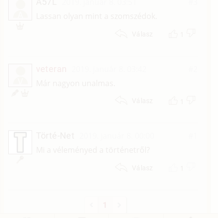
A57L
2019. január 8. 03:51
#3
A
Lassan olyan mint a szomszédok.
1
Válasz
veteran
2019. január 8. 03:42
#2
V
Már nagyon unalmas.
1
Válasz
Törté-Net
2019. január 8. 00:00
#1
Mi a véleményed a történetről?
1
Válasz
1