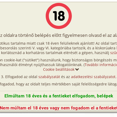
Írók
Tölts fel Te is!
Címkék
Kereső
VIP
Egyéb
az oldalra történő belépés előtt figyelmesen olvasd el az a
otikus tartalma miatt csak 18 éven felülieknek ajánlott! Az oldal tar
félszolgálat
t besorolás szerinti V. vagy VI. kategóriába tartozik, és a kiskorúakra
 korlátoznád a korhatáros tartalmak elérését a gépen, használj
szű
n cookie-kat ("sütiket") használunk, hogy biztonságos böngészés me
lhasználói élményt nyújthassuk látogatóinknak. (
További informáci
émákra
Gyakran Ismételt Kérdésekben
is
Cookie beállítások
alálhatod a választ.
Elfogadod az oldal
szabályzatát
és az
adatkezelési szabályzatot
.
lfogadod, hogy az oldalt teljes mértékben saját felelősségedre látog
Elmúltam 18 éves és a fentieket elfogadom, belépek
ezen az e-mail címen vesszük fel veled a kapcsolatot!
Nem múltam el 18 éves vagy nem fogadom el a fentieke