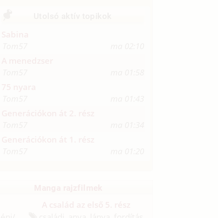
Utolsó aktív topikok
Sabina
Tom57
ma 02:10
A menedzser
Tom57
ma 01:58
75 nyara
Tom57
ma 01:43
Generációkon át 2. rész
Tom57
ma 01:34
Generációkon át 1. rész
Tom57
ma 01:20
Manga rajzfilmek
A család az első 5. rész
néni/
családi, anya, lánya, fordítás