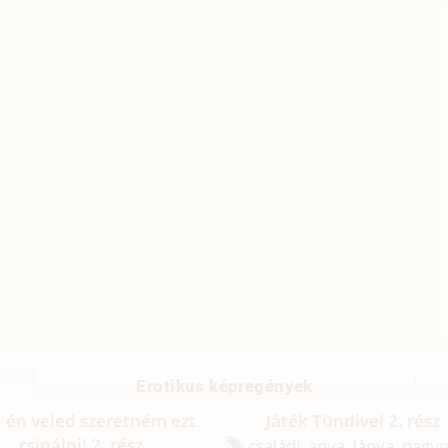
Erotikus képregények
 én veled szeretném ezt
Játék Tündivel 2. rész
csinálni! 2. rész
családi, anya, lánya, nagy