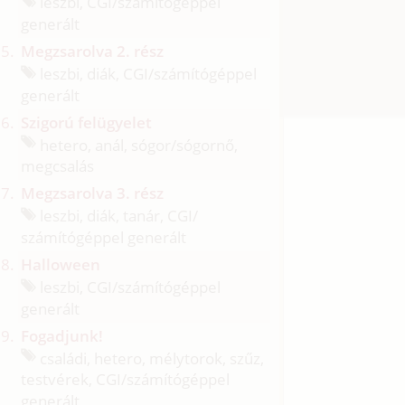
leszbi, CGI/
számítógéppel
generált
Megzsarolva 2. rész
leszbi, diák, CGI/
számítógéppel
generált
Szigorú felügyelet
hetero, anál, sógor/
sógornő,
megcsalás
Megzsarolva 3. rész
leszbi, diák, tanár, CGI/
számítógéppel generált
Halloween
leszbi, CGI/
számítógéppel
generált
Fogadjunk!
családi, hetero, mélytorok, szűz,
testvérek, CGI/
számítógéppel
generált