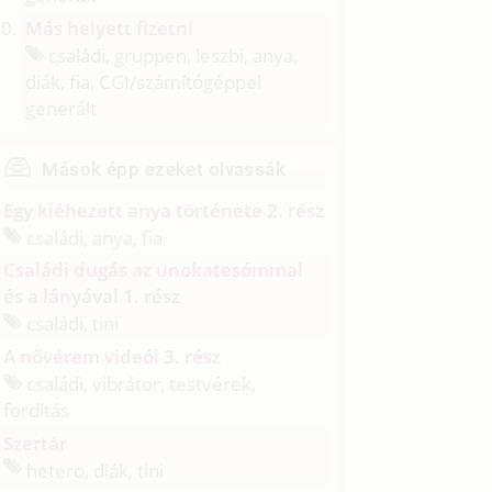
Más helyett fizetni
családi, gruppen, leszbi, anya,
diák, fia, CGI/
számítógéppel
generált
Mások épp ezeket olvassák
Egy kiéhezett anya története 2. rész
családi, anya, fia
Családi dugás az unokatesómmal
és a lányával 1. rész
családi, tini
A nővérem videói 3. rész
családi, vibrátor, testvérek,
fordítás
Szertár
hetero, diák, tini