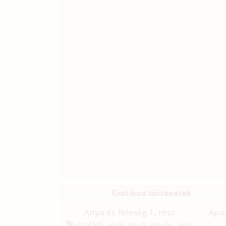
Erotikus történetek
Anya és feleség 1. rész
Apa,
családi, anál, anya, anyós, apa,