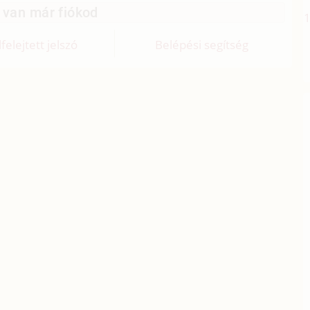
 van már fiókod
lfelejtett jelszó
Belépési segítség