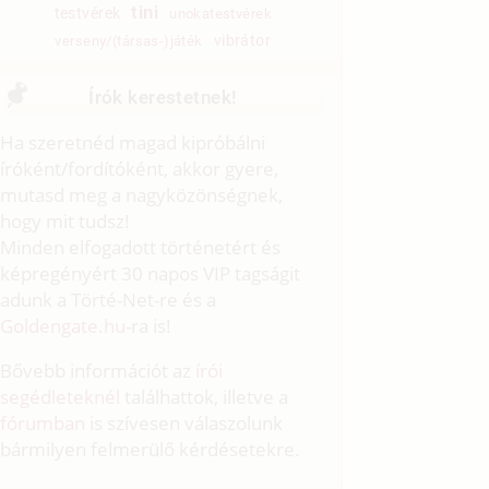
tini
testvérek
unokatestvérek
vibrátor
verseny/(társas-)játék
Írók kerestetnek!
Ha szeretnéd magad kipróbálni
íróként/fordítóként, akkor gyere,
mutasd meg a nagyközönségnek,
hogy mit tudsz!
Minden elfogadott történetért és
képregényért 30 napos VIP tagságit
adunk a Törté-Net-re és a
Goldengate.hu
-ra is!
Bővebb információt az
írói
segédleteknél
találhattok, illetve a
fórumban
is szívesen válaszolunk
bármilyen felmerülő kérdésetekre.