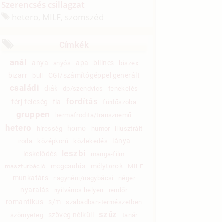
Szerencsés csillagzat
hetero, MILF, szomszéd
Címkék
anál
anya
apa
bilincs
anyós
biszex
bizarr
CGI/számítógéppel generált
buli
családi
diák
dp/szendvics
fenekelés
fordítás
férj-feleség
fia
fürdőszoba
gruppen
hermafrodita/transznemű
hetero
homo
híresség
humor
illusztrált
lánya
iroda
középkorú
közlekedés
leszbi
leskelődés
manga-film
megcsalás
mélytorok
maszturbáció
MILF
munkatárs
nagynéni/nagybácsi
néger
nyaralás
nyilvános helyen
rendőr
romantikus
s/m
szabadban-természetben
szűz
szöveg nélküli
szörnyeteg
tanár