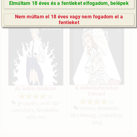
Elmúltam 18 éves és a fentieket elfogadom, belépek
Képregények (8 db)
GyIK / FAQ
Nem múltam el 18 éves vagy nem fogadom el a
Impresszum
fentieket
E-mail küldése
A nélkülözhetetlen
Az indiai módszer
Edward
gruppen, anál, dp/
hetero, fenekelés,
szendvics, fenekelés,
férj-feleség, szobalány/
idős, tini
lakáj