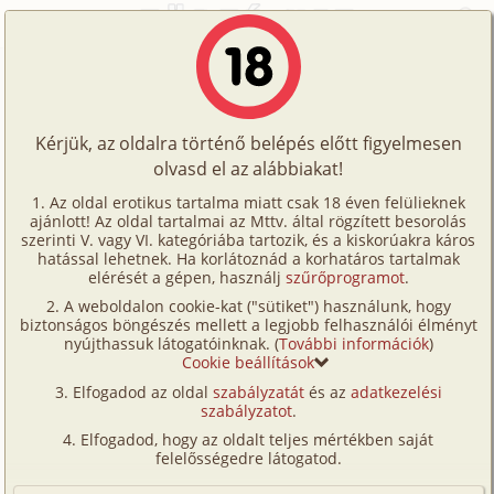
Főoldal
/
Címkék
/
Fenekelés
Történetek
Fenekelés
Képregények
Kérjük, az oldalra történő belépés előtt figyelmesen
Filmek
olvasd el az alábbiakat!
Történetek (94 db)
Írók
Az oldal erotikus tartalma miatt csak 18 éven felülieknek
Andival 1. rész
Végső elhatározás 1.
ajánlott! Az oldal tartalmai az Mttv. által rögzített besorolás
Tölts
rész
szerinti V. vagy VI. kategóriába tartozik, és a kiskorúakra káros
hetero, fenekelés,
Címkék
hatással lehetnek. Ha korlátoznád a korhatáros tartalmak
fel
hetero, anál,
elérését a gépen, használj
szűrőprogramot
.
diák, lánya, leskelődés,
Kereső
fenekelés, idős,
szabadban-
A weboldalon cookie-kat ("sütiket") használunk, hogy
Te
biztonságos böngészés mellett a legjobb felhasználói élményt
középkorú, munkatárs,
VIP
természetben,
nyújthassuk látogatóinknak. (
További információk
)
szobalány/
lakáj, szűz,
is!
romantikus
Cookie beállítások
fürdőszoba,
Fórum
Elfogadod az oldal
szabályzatát
és az
adatkezelési
szabadban-
szabályzatot
.
Versenyeink
természetben
Elfogadod, hogy az oldalt teljes mértékben saját
Ügyfélszolgálat
felelősségedre látogatod.
Tovább a többi erotikus történethez
Írói segédletek