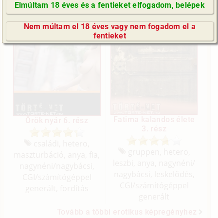
Elmúltam 18 éves és a fentieket elfogadom, belépek
GyIK / FAQ
Nem múltam el 18 éves vagy nem fogadom el a
Impresszum
fentieket
E-mail küldése
Fatima kalandos élete
Örök nyár 6. rész
3. rész
családi, hetero,
gruppen, hetero,
maszturbáció, anya, fia,
leszbi, anya, nagynéni/
nagynéni/
nagybácsi,
nagybácsi, leskelődés,
CGI/
számítógéppel
CGI/
számítógéppel
generált, fordítás
generált
Tovább a többi erotikus képregényhez