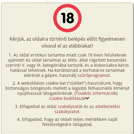
Főoldal
/
Címkék
/
Nagynéni/nagybácsi
Történetek
Nagynéni/nagybácsi
Képregények
Kérjük, az oldalra történő belépés előtt figyelmesen
Filmek
olvasd el az alábbiakat!
Történetek (164 db)
Írók
Az oldal erotikus tartalma miatt csak 18 éven felülieknek
A család az első 6. rész
Játék Tündivel 2. rész
ajánlott! Az oldal tartalmai az Mttv. által rögzített besorolás
Tölts
szerinti V. vagy VI. kategóriába tartozik, és a kiskorúakra káros
családi, nagynéni/
családi, anya, lánya,
Címkék
hatással lehetnek. Ha korlátoznád a korhatáros tartalmak
fel
elérését a gépen, használj
szűrőprogramot
.
nagybácsi, testvérek,
nagynéni/
nagybácsi,
Kereső
fordítás
szomszéd, tini,
A weboldalon cookie-kat ("sütiket") használunk, hogy
Te
biztonságos böngészés mellett a legjobb felhasználói élményt
VIP
unokatestvérek,
nyújthassuk látogatóinknak. (
További információk
)
is!
szabadban-
Cookie beállítások
természetben
Fórum
Elfogadod az oldal
szabályzatát
és az
adatkezelési
szabályzatot
.
Tovább a többi erotikus történethez
Versenyeink
Elfogadod, hogy az oldalt teljes mértékben saját
Ügyfélszolgálat
felelősségedre látogatod.
Képregények (41 db)
Írói segédletek