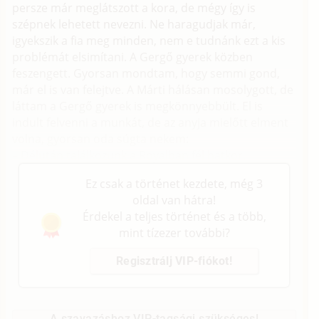
persze már meglátszott a kora, de mégy így is
szépnek lehetett nevezni. Ne haragudjak már,
igyekszik a fia meg minden, nem e tudnánk ezt a kis
problémát elsimítani. A Gergő gyerek közben
feszengett. Gyorsan mondtam, hogy semmi gond,
már el is van felejtve. A Márti hálásan mosolygott, de
láttam a Gergő gyerek is megkönnyebbült. El is
indult felvenni a munkát, de az anyja mielőtt elment
volna, gyorsan oda súgta nekem:
– Délután találkozunk a Royalban fél hatkor.
Ez csak a történet kezdete, még 3
oldal van hátra!
Érdekel a teljes történet és a több,
mint tízezer további?
Regisztrálj VIP-fiókot!
A szavazáshoz VIP-tagsági szükséges!