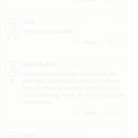
1
Válasz
sboy
2013. július 26. 23:09
#9
S
Ahogy érzed Gabor😀
1
Válasz
gaborthefirst
2013. július 26. 22:52
#8
G
A peták meseországban fizetőeszköz, ott,
ahol olyan jónak számítanak a fércműveid,
hogy az emberek boldogan fizetnek értük ...
súlyos eset vagy haver, de tény, hogy tetszik
a kitartásod.
1
Válasz
sboy
2013. július 26. 22:14
#7