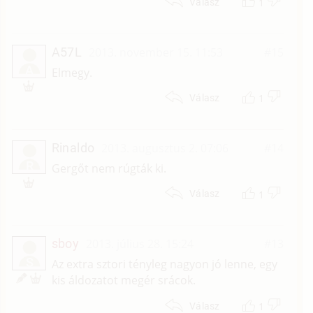
1
Válasz
A57L
2013. november 15. 11:53
#15
A
Elmegy.
1
Válasz
Rinaldo
2013. augusztus 2. 07:06
#14
R
Gergőt nem rúgták ki.
1
Válasz
sboy
2013. július 28. 15:24
#13
S
Az extra sztori tényleg nagyon jó lenne, egy
kis áldozatot megér srácok.
1
Válasz