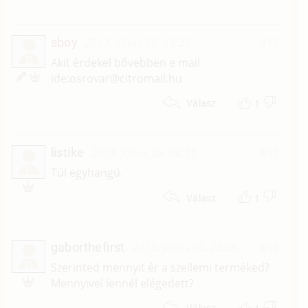
sboy
2013. július 28. 13:20
#12
S
Akit érdekel bővebben e mail
ide:osrovar@citromail.hu
1
Válasz
listike
2013. július 28. 08:11
#11
L
Túl egyhangú.
1
Válasz
gaborthefirst
2013. július 26. 23:38
#10
G
Szerinted mennyit ér a szellemi terméked?
Mennyivel lennél elégedett?