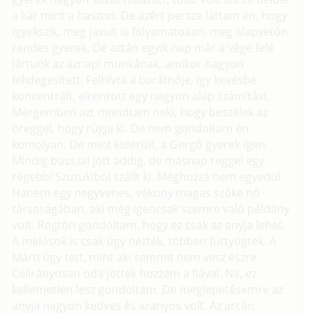
a kár mint a haszon. De azért persze láttam én, hogy
igyekszik, meg javult is folyamatosan, meg alapvetőn
rendes gyerek. De aztán egyik nap már a vége felé
jártunk az aznapi munkának, amikor nagyon
felidegesített. Felhívta a barátnője, így kevésbé
koncentrált, elrontott egy nagyon alap számítást.
Mérgemben azt mondtam neki, hogy beszélek az
öreggel, hogy rúgja ki. De nem gondoltam én
komolyan. De mint kiderült, a Gergő gyerek igen.
Mindig busszal jött addig, de másnap reggel egy
régebbi Szuzukiból szállt ki. Méghozzá nem egyedül.
Hanem egy negyvenes, vékony magas szőke nő
társaságában, aki még igencsak szemre való példány
volt. Rögtön gondoltam, hogy ez csak az anyja lehet.
A melósok is csak úgy nézték, többen füttyögtek. A
Márti úgy tett, mint aki semmit nem vesz észre.
Célirányosan oda jöttek hozzám a fiával. Na, ez
kellemetlen lesz gondoltam. De meglepetésemre az
anyja nagyon kedves és aranyos volt. Az arcán