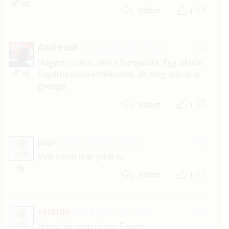
1
Válasz
Andreas6
2013. július 26. 07:03
#4
Nagyon száraz, nincs hangulata. Egy iskolai
fogalmazásra emlékeztet, de még annak is
gyenge.
1
Válasz
papi
2013. július 26. 05:06
#3
P
Volt ennél már jobb is.
1
Válasz
veteran
2013. július 26. 04:21
#2
V
Uncsi, de nem rossz, 5 pont