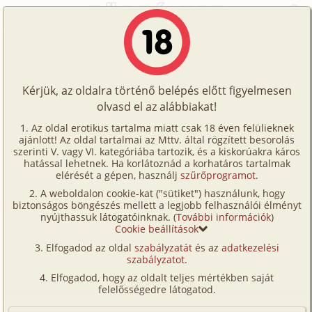
Főoldal
/
Történetek
/
Hetero
/
Különleges szexélményeim 27. rész
Történetek
Különleges szexélményeim 27. rész
Képregények
Kérjük, az oldalra történő belépés előtt figyelmesen
Filmek
olvasd el az alábbiakat!
hetero
Írók
sboy
Az oldal erotikus tartalma miatt csak 18 éven felülieknek
ajánlott! Az oldal tartalmai az Mttv. által rögzített besorolás
Tölts
szerinti V. vagy VI. kategóriába tartozik, és a kiskorúakra káros
Címkék
hatással lehetnek. Ha korlátoznád a korhatáros tartalmak
Szavazás átlaga:
7.32
pont (
72
szavazat)
fel
elérését a gépen, használj
szűrőprogramot
.
Kereső
Megjelenés:
2013. július 26.
A weboldalon cookie-kat ("sütiket") használunk, hogy
Te
Hossz:
6 515 karakter
biztonságos böngészés mellett a legjobb felhasználói élményt
VIP
nyújthassuk látogatóinknak. (
További információk
)
Elolvasva:
2 142 alkalommal
is!
Cookie beállítások
Fórum
Elfogadod az oldal
szabályzatát
és az
adatkezelési
Előzmény
Különleges szexélményeim 26. rész
szabályzatot
.
Versenyeink
(hetero)
Elfogadod, hogy az oldalt teljes mértékben saját
Ügyfélszolgálat
Folytatás
Különleges szexélményeim 28. rész
felelősségedre látogatod.
(hetero, anál, szűz)
Írói segédletek