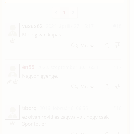
1
vasas62
2024. április 27. 15:17
#18
V
Mindig van kapás.
1
Válasz
én55
2022. szeptember 30. 16:31
#17
É
Nagyon gyenge.
1
Válasz
tiborg
2016. február 6. 06:56
#16
T
ez olyan rovid es zagyva volt,hogy csak
3pontot er!!