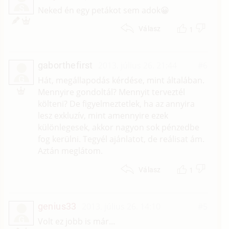
S
Neked én egy petákot sem adok😀
1
Válasz
gaborthefirst
2013. július 26. 21:44
#6
G
Hát, megállapodás kérdése, mint általában.
Mennyire gondoltál? Mennyit terveztél
költeni? De figyelmeztetlek, ha az annyira
lesz exkluzív, mint amennyire ezek
különlegesek, akkor nagyon sok pénzedbe
fog kerülni. Tegyél ajánlatot, de reálisat ám.
Aztán meglátom.
1
Válasz
genius33
2013. július 26. 14:10
#5
G
Volt ez jobb is már...