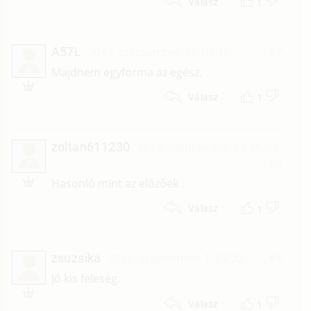
1
Válasz
A57L
2019. szeptember 21. 04:16
#7
A
Majdnem egyforma az egész.
1
Válasz
zoltan611230
2018. szeptember 19. 05:58
#6
Z
Hasonló mint az előzőek .
1
Válasz
zsuzsika
2016. szeptember 1. 07:22
#5
Jó kis feleség.
1
Válasz