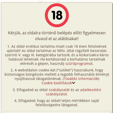
Főoldal
/
Történetek
/
Hetero
/
Különleges szexélményeim 16. rész
Történetek
Különleges szexélményeim 16. rész
Képregények
Kérjük, az oldalra történő belépés előtt figyelmesen
Filmek
olvasd el az alábbiakat!
hetero
Írók
sboy
Az oldal erotikus tartalma miatt csak 18 éven felülieknek
ajánlott! Az oldal tartalmai az Mttv. által rögzített besorolás
Tölts
szerinti V. vagy VI. kategóriába tartozik, és a kiskorúakra káros
Címkék
hatással lehetnek. Ha korlátoznád a korhatáros tartalmak
Szavazás átlaga:
8.54
pont (
74
szavazat)
fel
elérését a gépen, használj
szűrőprogramot
.
Kereső
Megjelenés:
2011. június 10.
A weboldalon cookie-kat ("sütiket") használunk, hogy
Te
Hossz:
7 531 karakter
biztonságos böngészés mellett a legjobb felhasználói élményt
VIP
nyújthassuk látogatóinknak. (
További információk
)
Elolvasva:
2 752 alkalommal
is!
Cookie beállítások
Fórum
Elfogadod az oldal
szabályzatát
és az
adatkezelési
Előzmény
Különleges szexélményeim 15. rész
szabályzatot
.
Versenyeink
(hetero)
Elfogadod, hogy az oldalt teljes mértékben saját
Ügyfélszolgálat
Folytatás
Különleges szexélményeim 17. rész
felelősségedre látogatod.
(hetero)
Írói segédletek