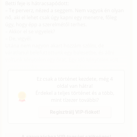
Betti feje is hátracsapódott:
– Te perverz, nézed a seggem. Nem vagyok én olyan
nő, aki el lehet csak úgy kapni egy menetre, főleg
úgy, hogy épp a szerelmétől terhes.
– Akkor el se vigyelek?
– De, vigyél.
Utána nem nagyon akart hozzám szólni, de
váratlanul belefuttottunk egy balesetbe, és állni
voltunk kénytelen egy órát. Egy idő kénytelen volt
hozzám szólni, és egyre oldottabbá vált a hangulat.
Ez csak a történet kezdete, még 4
oldal van hátra!
Érdekel a teljes történet és a több,
mint tízezer további?
Regisztrálj VIP-fiókot!
A szavazáshoz VIP-tagsági szükséges!