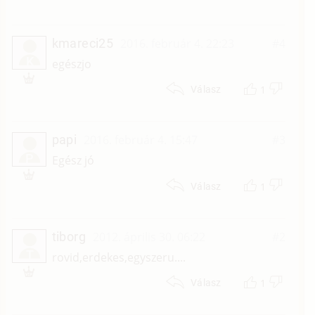
kmareci25
2016. február 4. 22:23
#4
K
egészjo
1
Válasz
papi
2016. február 4. 15:47
#3
P
Egész jó
1
Válasz
tiborg
2012. április 30. 06:22
#2
T
rovid,erdekes,egyszeru....
1
Válasz