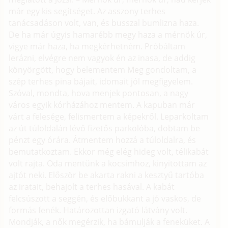
már egy kis segítséget. Az asszony terhes
tanácsadáson volt, van, és busszal bumlizna haza.
De ha már úgyis hamarébb megy haza a mérnök úr,
vigye már haza, ha megkérhetném. Próbáltam
lerázni, elvégre nem vagyok én az inasa, de addig
könyörgött, hogy belementem Meg gondoltam, a
szép terhes pina bájait, idomait jól megfigyelem.
Szóval, mondta, hova menjek pontosan, a nagy
város egyik kórházához mentem. A kapuban már
várt a felesége, felismertem a képekről. Leparkoltam
az út túloldalán lévő fizetős parkolóba, dobtam be
pénzt egy órára. Átmentem hozzá a túloldalra, és
bemutatkoztam. Ekkor még elég hideg volt, télikabát
volt rajta. Oda mentünk a kocsimhoz, kinyitottam az
ajtót neki. Először be akarta rakni a kesztyű tartóba
az iratait, behajolt a terhes hasával. A kabát
felcsúszott a seggén, és előbukkant a jó vaskos, de
formás fenék. Határozottan izgató látvány volt.
Mondják, a nők megérzik, ha bámulják a feneküket. A