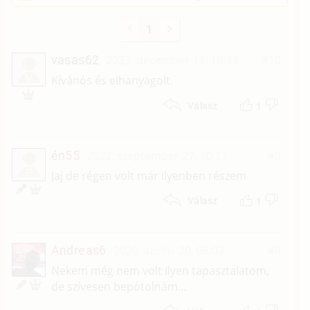
1
vasas62
2023. december 13. 16:43
#10
V
Kívánós és elhanyagolt.
1
Válasz
én55
2022. szeptember 27. 10:17
#9
É
Jaj de régen volt már ilyenben részem
1
Válasz
Andreas6
2020. április 20. 08:03
#8
Nekem még nem volt ilyen tapasztalatom,
de szívesen bepótolnám...