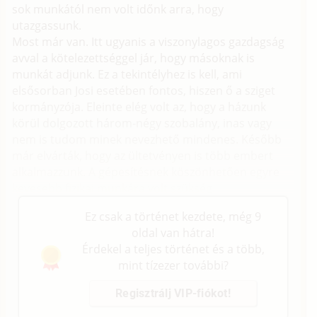
sok munkától nem volt időnk arra, hogy
utazgassunk.
Most már van. Itt ugyanis a viszonylagos gazdagság
avval a kötelezettséggel jár, hogy másoknak is
munkát adjunk. Ez a tekintélyhez is kell, ami
elsősorban Josi esetében fontos, hiszen ő a sziget
kormányzója. Eleinte elég volt az, hogy a házunk
körül dolgozott három-négy szobalány, inas vagy
nem is tudom minek nevezhető mindenes. Később
már elvárták, hogy az ültetvényen is több embert
alkalmazzunk. A gépesítésnek köszönhetően egyre
kevesebb fizikai munkára volt szükség.
Ez csak a történet kezdete, még 9
oldal van hátra!
Érdekel a teljes történet és a több,
mint tízezer további?
Regisztrálj VIP-fiókot!