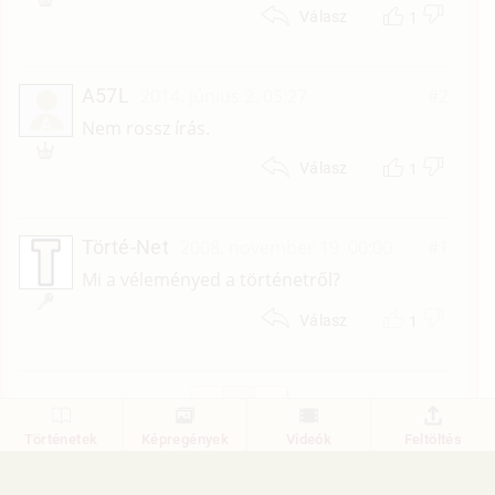
1
Válasz
A57L
2014. június 2. 05:27
#2
A
Nem rossz írás.
1
Válasz
Törté-Net
2008. november 19. 00:00
#1
Mi a véleményed a történetről?
1
Válasz
1
Történetek
Képregények
Videók
Feltöltés