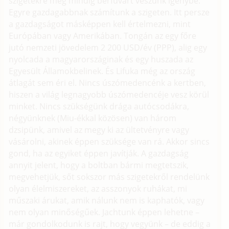
szigetekre még mindig bérfuvart veszünk igénybe.
Egyre gazdagabbnak számítunk a szigeten. Itt persze
a gazdagságot másképpen kell értelmezni, mint
Európában vagy Amerikában. Tongán az egy főre
jutó nemzeti jövedelem 2 200 USD/év (PPP), alig egy
nyolcada a magyarországinak és egy huszada az
Egyesült Államokbelinek. És Lifuka még az ország
átlagát sem éri el. Nincs úszómedencénk a kertben,
hiszen a világ legnagyobb úszómedencéje vesz körül
minket. Nincs szükségünk drága autócsodákra,
négyünknek (Miu-ékkal közösen) van három
dzsipünk, amivel az megy ki az ültetvényre vagy
vásárolni, akinek éppen szüksége van rá. Akkor sincs
gond, ha az egyiket éppen javítják. A gazdagság
annyit jelent, hogy a boltban bármi megtetszik,
megvehetjük, sőt sokszor más szigetekről rendelünk
olyan élelmiszereket, az asszonyok ruhákat, mi
műszaki árukat, amik nálunk nem is kaphatók, vagy
nem olyan minőségűek. Jachtunk éppen lehetne –
már gondolkodunk is rajt, hogy vegyünk – de eddig a