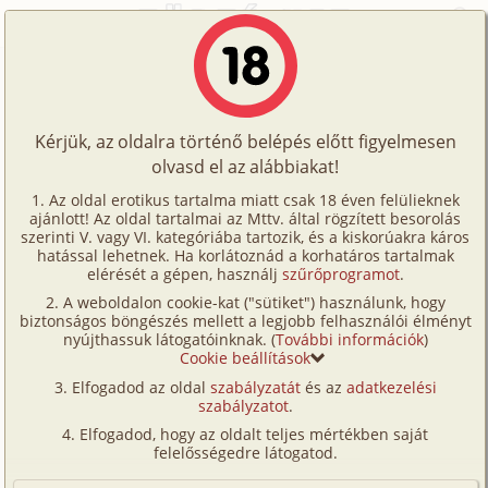
Főoldal
/
Történetek
/
Hetero
/
Angyali történet 11. rész - Bora-Bora 1. fejezet
Történetek
Angyali történet 11. rész - Bora-Bora
Képregények
1. fejezet
Kérjük, az oldalra történő belépés előtt figyelmesen
Filmek
olvasd el az alábbiakat!
Írók
hetero
,
illusztrált
Az oldal erotikus tartalma miatt csak 18 éven felülieknek
ajánlott! Az oldal tartalmai az Mttv. által rögzített besorolás
Tölts
kivancsigi
szerinti V. vagy VI. kategóriába tartozik, és a kiskorúakra káros
Címkék
hatással lehetnek. Ha korlátoznád a korhatáros tartalmak
fel
elérését a gépen, használj
szűrőprogramot
.
Szavazás átlaga:
8.14
pont (
50
szavazat)
Kereső
A weboldalon cookie-kat ("sütiket") használunk, hogy
Te
Megjelenés:
2008. november 19.
biztonságos böngészés mellett a legjobb felhasználói élményt
VIP
nyújthassuk látogatóinknak. (
További információk
)
Hossz:
18 626 karakter
is!
Cookie beállítások
Elolvasva:
1 999 alkalommal
Fórum
Elfogadod az oldal
szabályzatát
és az
adatkezelési
szabályzatot
.
Versenyeink
Előzmény
Angyali történet 10. rész - A vágyak
Elfogadod, hogy az oldalt teljes mértékben saját
földjén (hetero)
Ügyfélszolgálat
felelősségedre látogatod.
Folytatás
Angyali történet 12. rész - Bora-Bora
Írói segédletek