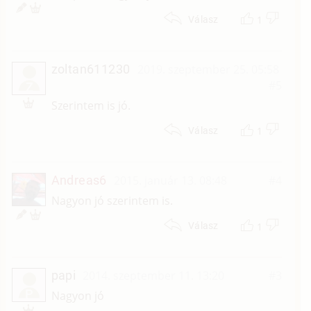
1
Válasz
zoltan611230
2019. szeptember 25. 05:58
#5
Z
Szerintem is jó.
1
Válasz
Andreas6
2015. január 13. 08:48
#4
Nagyon jó szerintem is.
1
Válasz
papi
2014. szeptember 11. 13:20
#3
P
Nagyon jó