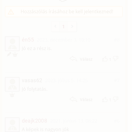
Hozzászólás írásához be kell jelentkezned!
1
én55
2023. december 3. 10:10
#8
É
Jó ez a rész is.
1
Válasz
vasas62
2023. július 5. 14:25
#7
V
Jó folytatás.
1
Válasz
deajk2008
2021. június 13. 08:22
#6
D
A képek is nagyon jók