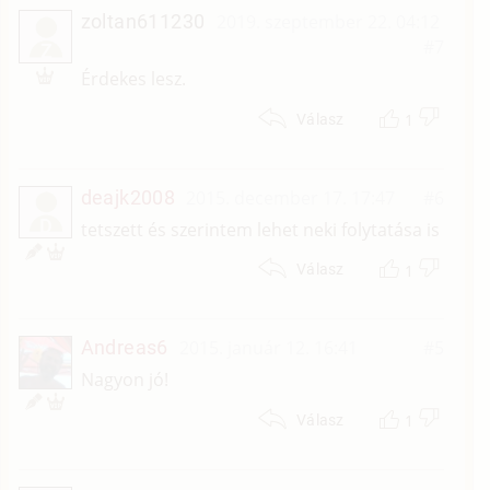
zoltan611230
2019. szeptember 22. 04:12
#7
Z
Érdekes lesz.
1
Válasz
deajk2008
2015. december 17. 17:47
#6
D
tetszett és szerintem lehet neki folytatása is
1
Válasz
Andreas6
2015. január 12. 16:41
#5
Nagyon jó!
1
Válasz