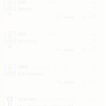
papi
2013. november 15. 14:39
#4
P
Egész jó
1
Válasz
A57L
2013. szeptember 29. 06:34
#3
A
Nem rossz.
1
Válasz
IQNQ
2007. április 16. 18:34
#2
őőő, tartalmas
1
Válasz
Törté-Net
2007. április 14. 00:00
#1