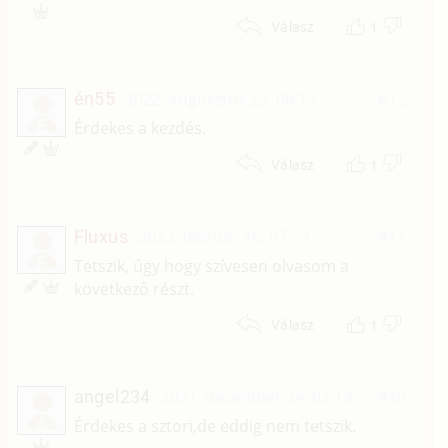
1
Válasz
én55
2022. augusztus 23. 08:17
#12
É
Érdekes a kezdés.
1
Válasz
Fluxus
2022. február 16. 07:59
#11
F
Tetszik, úgy hogy szívesen olvasom a
következő részt.
1
Válasz
angel234
2021. december 24. 03:13
#10
A
Érdekes a sztori,de eddig nem tetszik.