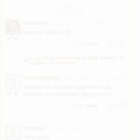
1
kivancsigi
2024. február 14. 15:59
#15
Kitartást kívánok. 🙂
1
Válasz
Ez egy válasz
kivancsifancsi
2024. február 13.
11:24
-kor írt üzenetére.
kivancsifancsi
2024. február 13. 11:24
#14
K
Érdekes írás és látom nagyon hosszú,
remélem lesz türelmem végig olvasni.
1
Válasz
vasas62
2023. március 13. 13:21
#13
V
Álmodozás.