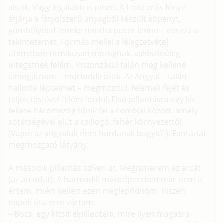
alszik. Vagy legalább is pihen. A Hold erős fénye
átjárja a fátyolszerű anyagból készült köpenyt,
gömbölyded feneke mintha pucér lenne – vonzza a
tekintetemet. Formás mellei a lélegzetvétel
ütemében ritmikusan mozognak, valószínűleg
integetnek felém. Viszonzásul talán meg kellene
simogatnom – morfondírozok. Az Angyal – talán
hallotta lépteimet – megmozdul, felemeli fejét és
teljes testével felém fordul. Első pillantásra egy kis
fekete háromszög tűnik fel a combjai között, amely
sötétségével elüt a csillogó, fehér környezettől.
(Vajon az angyalok nem hordanak bugyit? ). Fantáziát
megmozgató látvány.
A második pillantás szíven üt. Megismerem az arcát
(az arcodat). A harmadik másodpercben már nem is
értem, miért kellett ezen meglepődnöm, hiszen
napok óta erre vártam.
– Bocs, egy kicsit elpilledtem, mire ilyen magasra