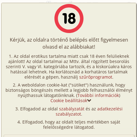
Főoldal
/
Történetek
/
Hetero
/
Angyali történet 1. rész
Történetek
Angyali történet 1. rész
Képregények
Kérjük, az oldalra történő belépés előtt figyelmesen
Filmek
olvasd el az alábbiakat!
hetero
Írók
kivancsigi
Az oldal erotikus tartalma miatt csak 18 éven felülieknek
ajánlott! Az oldal tartalmai az Mttv. által rögzített besorolás
Tölts
szerinti V. vagy VI. kategóriába tartozik, és a kiskorúakra káros
Címkék
hatással lehetnek. Ha korlátoznád a korhatáros tartalmak
Szavazás átlaga:
7.84
pont (
63
szavazat)
fel
elérését a gépen, használj
szűrőprogramot
.
Kereső
Megjelenés:
2007. április 14.
A weboldalon cookie-kat ("sütiket") használunk, hogy
Te
Hossz:
18 737 karakter
biztonságos böngészés mellett a legjobb felhasználói élményt
VIP
nyújthassuk látogatóinknak. (
További információk
)
Elolvasva:
3 837 alkalommal
is!
Cookie beállítások
Fórum
Elfogadod az oldal
szabályzatát
és az
adatkezelési
Folytatás
Angyali történet 2. rész (hetero)
szabályzatot
.
Versenyeink
Elfogadod, hogy az oldalt teljes mértékben saját
Nyár, Alpok, magas hegyek között. Várom a csodát,
Ügyfélszolgálat
felelősségedre látogatod.
mert ilyenkor a csoda menetrend szerint meg
Írói segédletek