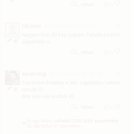
1
Válasz
Ulysses
2019. október 27. 22:17
#9
U
Nagyon lírai. Jól írsz, szépen. Tetszik a sztori
alapötlete is.
1
Válasz
kivancsigi
2019. október 27. 20:10
#8
Szerintem érdekes is lett. Legalábbis nekem
tetszik 🙂
Már sok-sok részből áll.
1
Válasz
Ez egy válasz
zoltan611230
2019. szeptember
22. 04:12
-kor írt üzenetére.