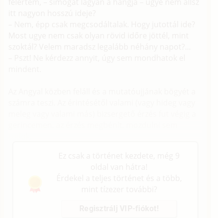
felértem, – simogat lágyan a hangja – ugye nem állsz
itt nagyon hosszú ideje?
– Nem, épp csak megcsodáltalak. Hogy jutottál ide?
Most ugye nem csak olyan rövid időre jöttél, mint
szoktál? Velem maradsz legalább néhány napot?...
– Pszt! Ne kérdezz annyit, úgy sem mondhatok el
mindent.
Az Angyal közben feláll és a mutatóujjának bögyét a
számra teszi. Az érintésétől valami (vagy hideg vagy
meleg vagy valami más) bizsergető érzés fut végig a
gerincemen, az érzés megbénít, mozdulni sem
tudok.
Ez csak a történet kezdete, még 9
oldal van hátra!
Érdekel a teljes történet és a több,
mint tízezer további?
Regisztrálj VIP-fiókot!