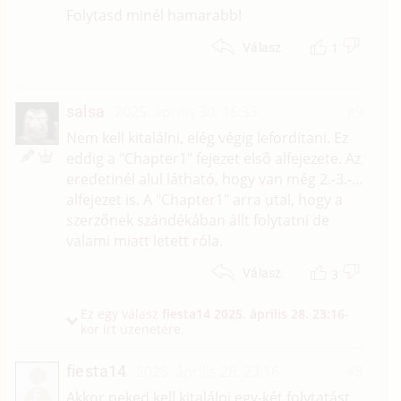
Folytasd minél hamarabb!
1
Válasz
salsa
2025. április 30. 16:33
#9
Nem kell kitalálni, elég végig lefordítani. Ez
eddig a "Chapter1" fejezet első alfejezete. Az
eredetinél alul látható, hogy van még 2.-3.-...
alfejezet is. A "Chapter1" arra utal, hogy a
szerzőnek szándékában állt folytatni de
valami miatt letett róla.
3
Válasz
Ez egy válasz
fiesta14
2025. április 28. 23:16
-
kor írt üzenetére.
fiesta14
2025. április 28. 23:16
#8
F
Akkor neked kell kitalálni egy-két folytatást