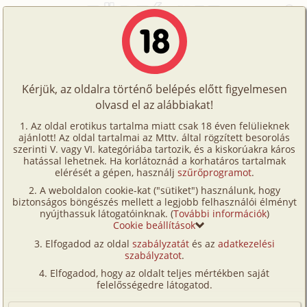
Főoldal
/
Történetek
/
Családi
/
Az utolsó nyári tábor 1. rész
Történetek
Az utolsó nyári tábor 1. rész
Képregények
Kérjük, az oldalra történő belépés előtt figyelmesen
Filmek
olvasd el az alábbiakat!
családi
,
testvérek
,
tini
,
közlekedés
,
nyaralás
,
Írók
fordítás
Az oldal erotikus tartalma miatt csak 18 éven felülieknek
ajánlott! Az oldal tartalmai az Mttv. által rögzített besorolás
Tölts
oink44
szerinti V. vagy VI. kategóriába tartozik, és a kiskorúakra káros
Címkék
hatással lehetnek. Ha korlátoznád a korhatáros tartalmak
fel
elérését a gépen, használj
szűrőprogramot
.
Szavazás átlaga:
9.31
pont (
113
szavazat)
Kereső
A weboldalon cookie-kat ("sütiket") használunk, hogy
Te
Megjelenés:
2025. április 28.
biztonságos böngészés mellett a legjobb felhasználói élményt
VIP
nyújthassuk látogatóinknak. (
További információk
)
Hossz:
18 997 karakter
is!
Cookie beállítások
Elolvasva:
4 088 alkalommal
Fórum
Elfogadod az oldal
szabályzatát
és az
adatkezelési
szabályzatot
.
Versenyeink
Folytatás
Az utolsó nyári tábor 2. rész (családi,
Elfogadod, hogy az oldalt teljes mértékben saját
testvérek, tini, nyaralás, swinger,
Ügyfélszolgálat
felelősségedre látogatod.
fordítás)
Írói segédletek