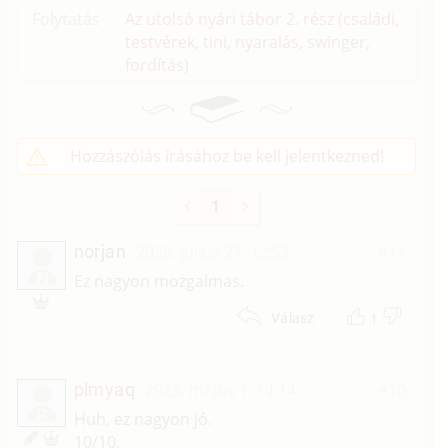
Folytatás
Az utolsó nyári tábor 2. rész (családi,
testvérek, tini, nyaralás, swinger,
fordítás)
Hozzászólás írásához be kell jelentkezned!
1
norjan
2026. július 27. 12:52
#11
N
Ez nagyon mozgalmas.
1
Válasz
plmyaq
2025. május 1. 14:14
#10
P
Huh, ez nagyon jó.
10/10.