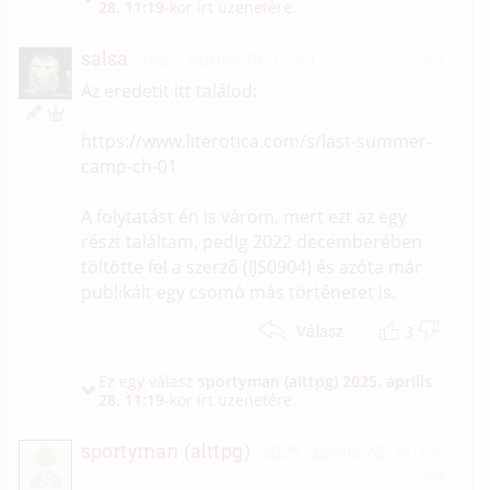
28. 11:19
-kor írt üzenetére.
salsa
2025. április 28. 15:43
#5
Az eredetit itt találod:
https://www.literotica.com/s/last-summer-
camp-ch-01
A folytatást én is várom, mert ezt az egy
részt találtam, pedig 2022 decemberében
töltötte fel a szerző (IJS0904) és azóta már
publikált egy csomó más történetet is.
3
Válasz
Ez egy válasz
sportyman (alttpg)
2025. április
28. 11:19
-kor írt üzenetére.
sportyman (alttpg)
2025. április 28. 11:19
#4
S