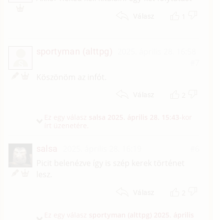
1
Válasz
sportyman (alttpg)
2025. április 28. 16:58
#7
S
Köszönöm az infót.
2
Válasz
Ez egy válasz
salsa
2025. április 28. 15:43
-kor
írt üzenetére.
salsa
2025. április 28. 16:19
#6
Picit belenézve így is szép kerek történet
lesz.
2
Válasz
Ez egy válasz
sportyman (alttpg)
2025. április