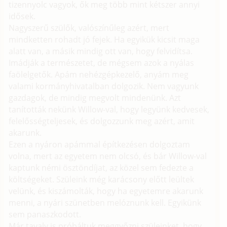
tizennyolc vagyok, ők meg több mint kétszer annyi
idősek.
Nagyszerű szülők, valószínűleg azért, mert
mindketten rohadt jó fejek. Ha egyikük kicsit maga
alatt van, a másik mindig ott van, hogy felvidítsa.
Imádják a természetet, de mégsem azok a nyálas
faölelgetők. Apám nehézgépkezelő, anyám meg
valami kormányhivatalban dolgozik. Nem vagyunk
gazdagok, de mindig megvolt mindenünk. Azt
tanították nekünk Willow-val, hogy legyünk kedvesek,
felelősségteljesek, és dolgozzunk meg azért, amit
akarunk.
Ezen a nyáron apámmal építkezésen dolgoztam
volna, mert az egyetem nem olcsó, és bár Willow-val
kaptunk némi ösztöndíjat, az közel sem fedezte a
költségeket. Szüleink még karácsony előtt leültek
velünk, és kiszámolták, hogy ha egyetemre akarunk
menni, a nyári szünetben melóznunk kell. Egyikünk
sem panaszkodott.
Már tavaly is próbáltuk meggyőzni szüleinket, hogy