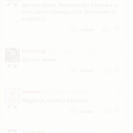
Ígéretes kezdés. Remélem lesz folytatása is,
mert várom a beteljesülést. Elolvasnám az
eredetit is.
1
Válasz
kivancsigi
2025. április 28. 10:31
#3
Ígéretes kezdés.
1
Válasz
veteran
2025. április 28. 08:54
#2
V
Nagyon jó, várom a folytatást.
1
Válasz
Törté-Net
2025. április 28. 00:00
#1