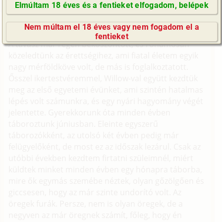
Elmúltam 18 éves és a fentieket elfogadom, belépek
(Minden résztvevő a képzelet szülötte (így nincs vérségi
GyIK / FAQ
kapcsolat közöttük), a valósággal való bármilyen egyezés
Nem múltam el 18 éves vagy nem fogadom el a
a véletlen műve.)
Impresszum
fentieket
A tavasz már régen beköszöntött, és rohamosan
E-mail küldése
közeledtünk az érettségihez, ami fiatal életem egyik
nagy mérföldköve volt, de más is foglalkoztatott.
Ősszel ikertestvéremmel, Willow-val együtt kezdtük
meg az első egyetemi évünket, ami szintén hatalmas
lépés volt számunkra, és egy nyári hagyomány végét
jelentette. Gyerekkorunk óta minden évben
táboroztunk júniusban. Eleinte egyszerű
táborozókként, az utolsó két évben pedig már
felügyelőként, de most ez az időszak lezárul. Csak az
utóbbi években kezdtem firtatni szüleimnél, miért
küldtek minket minden évben egy hónapra táborba,
mire ők egymás szemébe néztek, olyan gőzölgően és
giccsesen, hogy az már szinte undorító volt. Az
öregek furák. Persze, nem is olyan öregek, de a
negyven az már öregnek számít, főleg, hogy én