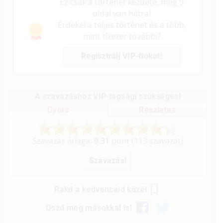
Ez csak a történet kezdete, még 9
oldal van hátra!
Érdekel a teljes történet és a több,
mint tízezer további?
Regisztrálj VIP-fiókot!
A szavazáshoz VIP-tagsági szükséges!
Gyors
Részletes
Szavazás átlaga:
9.31
pont (
113
szavazat)
Rakd a kedvenceid közé!
Oszd meg másokkal is!