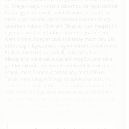
túl öregek vagyunk már a táborhoz, de ragaszkodtak
hozzá, így elmentünk. Lehetett volna rosszabb is;
nincs olyan ember, akivel szívesebben lennék egy
táborban, mint a nővérem. Olyan szinten megértjük
egymást, amit a legtöbben sosem fognak érteni.
Nem hiszem, hogy ez csak az ikerség miatt van, bár
biztos segít. Egyszerűen nagyon bírom a nővéremet.
Kedves, megértő, de ha kell, kőkemény harcos.
Mindig érti, mit érzek a szavaim mögött, ami néha
gondot okozott, amikor először kezdtek érdekelni a
csajok, mert ők nem értettek úgy, mint Willow.
Tavaly, mint felügyelők egy kis épületben laktunk,
ahol a táborozók aludtak, és a szobánkban két ajtó
volt: az egyik a gyerekek emeletes ágyas szobájára
nyílt, aminek a másik végén volt a kijáratuk, a másik
ajtó pedig a szabadba vezetett, ami nagyon
hasznosnak bizonyult, mert így ki tudtunk menni
anélkül, hogy zavartuk volna az alvó kölyköket.