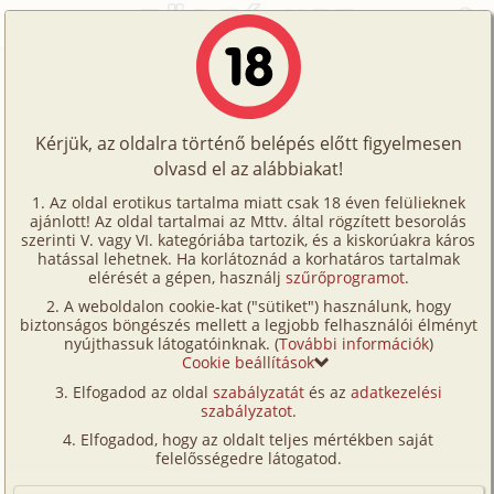
Főoldal
/
Írók
/
East West
/
Történetek
Történetek
East West erotikus történetei
Képregények
Kérjük, az oldalra történő belépés előtt figyelmesen
Filmek
olvasd el az alábbiakat!
E-mail:
jutyubosemail@gmail.com
Írók
Az oldal erotikus tartalma miatt csak 18 éven felülieknek
E
Legtöbbet használt címkéi:
ajánlott! Az oldal tartalmai az Mttv. által rögzített besorolás
Tölts
szerinti V. vagy VI. kategóriába tartozik, és a kiskorúakra káros
hetero (39) , gruppen (17) , anál (13) ,
Címkék
hatással lehetnek. Ha korlátoznád a korhatáros tartalmak
fel
fordítás (13) , családi (7) , vibrátor (6)
elérését a gépen, használj
szűrőprogramot
.
Kereső
A weboldalon cookie-kat ("sütiket") használunk, hogy
Te
Dátum
40
biztonságos böngészés mellett a legjobb felhasználói élményt
VIP
nyújthassuk látogatóinknak. (
További információk
)
is!
1
2
Cookie beállítások
Fórum
Elfogadod az oldal
szabályzatát
és az
adatkezelési
szabályzatot
.
Szopós ajkak
Versenyeink
Elfogadod, hogy az oldalt teljes mértékben saját
hetero
East West
9 493 karakter
Ügyfélszolgálat
felelősségedre látogatod.
2019. november 7.
Írói segédletek