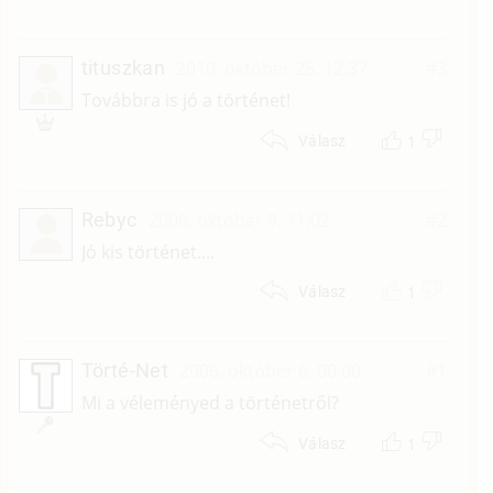
tituszkan
2010. október 25. 12:37
#3
T
Továbbra is jó a történet!
1
Válasz
Rebyc
2006. október 9. 11:02
#2
Jó kis történet....
1
Válasz
Törté-Net
2006. október 6. 00:00
#1
Mi a véleményed a történetről?
1
Válasz