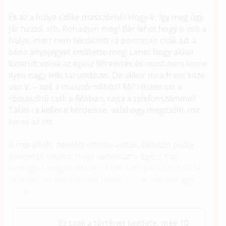
És az a hülye szőke masszőrnő! Hogy V. így meg úgy
jár hozzá, stb. Rohadjon meg! Bár lehet hogy ö volt a
hülye, mert nem kérdezett rá pontosan csak azt a
béna anyajegyet említette meg! Lehet hogy akkor
kiderült volna az egész félreértés és most nem lenne
ilyen nagy lelki tarumában. De akkor mi a franc köze
van V. – nek a maszzőrnőhöz? Mi? Hiszen ott a
rózsaszínű cetli a fiókban, rajta a telefonszámmal!
Talán rá kellene kérdeznie, valahogy megtudni, mit
keres az ott.
A nap eltelt, délelőtt otthon voltak, délután pedig
elmentek sétálni, majd vacsorázni. Egész nap
semleges dolgokról folyt a szó kettejük között. Este
lefekvéshez készülődtek mikor P. – ek támadt egy
ötlete.
Ez csak a történet kezdete, még 10