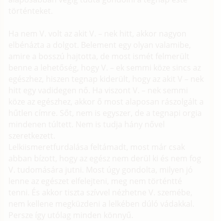
történteket.
Ha nem V. volt az akit V. – nek hitt, akkor nagyon
elbénázta a dolgot. Belement egy olyan valamibe,
amire a bosszú hajtotta, de most ismét felmerült
benne a lehetőség, hogy V. – ek semmi köze sincs az
egészhez, hiszen tegnap kiderült, hogy az akit V – nek
hitt egy vadidegen nő. Ha viszont V. – nek semmi
köze az egészhez, akkor ő most alaposan rászolgált a
hűtlen címre. Sőt, nem is egyszer, de a tegnapi orgia
mindenen túltett. Nem is tudja hány nővel
szeretkezett.
Lelkiismeretfurdalása feltámadt, most már csak
abban bízott, hogy az egész nem derül ki és nem fog
V. tudomására jutni. Most úgy gondolta, milyen jó
lenne az egészet elfelejteni, meg nem történtté
tenni. És akkor tiszta szívvel nézhetne V. szemébe,
nem kellene megküzdeni a lelkében dúló vádakkal.
Persze így utólag minden könnyű.