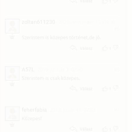
1
Válasz
zoltan611230
2020. november 15. 04:16
#6
Z
Szerintem is közepes történet,de jó.
1
Válasz
A57L
2019. január 3. 02:40
#5
A
Szerintem is csak közepes.
1
Válasz
feherfabia
2015. július 19. 07:33
#4
F
Közepes!
1
Válasz