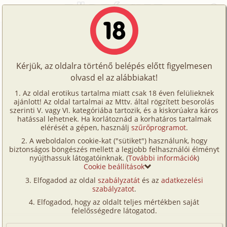
Főoldal
/
Történetek
/
Hetero
/
A masszőr 7. rész
Történetek
A masszőr 7. rész
Képregények
Kérjük, az oldalra történő belépés előtt figyelmesen
Filmek
olvasd el az alábbiakat!
hetero
Írók
East West
Az oldal erotikus tartalma miatt csak 18 éven felülieknek
ajánlott! Az oldal tartalmai az Mttv. által rögzített besorolás
Tölts
szerinti V. vagy VI. kategóriába tartozik, és a kiskorúakra káros
Címkék
hatással lehetnek. Ha korlátoznád a korhatáros tartalmak
Szavazás átlaga:
7.64
pont (
47
szavazat)
fel
elérését a gépen, használj
szűrőprogramot
.
Kereső
Megjelenés:
2006. október 6.
A weboldalon cookie-kat ("sütiket") használunk, hogy
Te
Hossz:
21 263 karakter
biztonságos böngészés mellett a legjobb felhasználói élményt
VIP
nyújthassuk látogatóinknak. (
További információk
)
Elolvasva:
2 718 alkalommal
is!
Cookie beállítások
Fórum
Elfogadod az oldal
szabályzatát
és az
adatkezelési
Előzmény
A masszőr 6. rész (gruppen, anál)
szabályzatot
.
Versenyeink
Folytatás
A masszőr 8. rész (gruppen, anál,
Elfogadod, hogy az oldalt teljes mértékben saját
Ügyfélszolgálat
vibrátor)
felelősségedre látogatod.
Írói segédletek