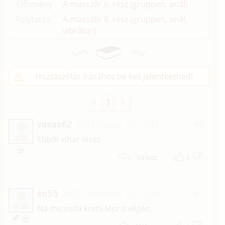
Előzmény
A masszőr 6. rész (gruppen, anál)
Folytatás
A masszőr 8. rész (gruppen, anál,
vibrátor)
Hozzászólás írásához be kell jelentkezned!
1
vasas62
2023. január 30. 14:31
#8
V
Ebből vihar lessz.
1
Válasz
én55
2021. december 16. 16:35
#7
É
Na micsoda krimi lesz a végén.