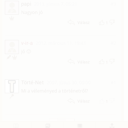
papi
2013. június 7. 05:21
#3
P
Nagyon jó
1
Válasz
v-ir-a
2012. március 11. 19:43
#2
V
jó 🙂
1
Válasz
Törté-Net
2007. július 30. 00:00
#1
Mi a véleményed a történetről?
1
Válasz
1