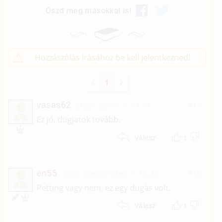
Oszd meg másokkal is!
Hozzászólás írásához be kell jelentkezned!
1
vasas62
2023. április 4. 14:51
#11
V
Ez jó, dugjatok tovább.
1
Válasz
én55
2022. szeptember 7. 15:26
#10
É
Petting vagy nem, ez egy dugás volt.
1
Válasz