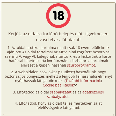
Főoldal
/
Történetek
/
Hetero
/
Egy dugás
Történetek
Egy dugás
Képregények
Kérjük, az oldalra történő belépés előtt figyelmesen
Filmek
olvasd el az alábbiakat!
hetero
Írók
East West
Az oldal erotikus tartalma miatt csak 18 éven felülieknek
ajánlott! Az oldal tartalmai az Mttv. által rögzített besorolás
Tölts
szerinti V. vagy VI. kategóriába tartozik, és a kiskorúakra káros
Címkék
hatással lehetnek. Ha korlátoznád a korhatáros tartalmak
Szavazás átlaga:
7.7
pont (
43
szavazat)
fel
elérését a gépen, használj
szűrőprogramot
.
Kereső
Megjelenés:
2007. július 30.
A weboldalon cookie-kat ("sütiket") használunk, hogy
Te
Hossz:
12 336 karakter
biztonságos böngészés mellett a legjobb felhasználói élményt
VIP
nyújthassuk látogatóinknak. (
További információk
)
Elolvasva:
2 123 alkalommal
is!
Cookie beállítások
Fórum
Elfogadod az oldal
szabályzatát
és az
adatkezelési
A bolt üres volt, éppen zárni készültek, csak én
szabályzatot
.
Versenyeink
kolbászoltam bent.
Elfogadod, hogy az oldalt teljes mértékben saját
Korántsem zavartattam magam, ráérősen
Ügyfélszolgálat
felelősségedre látogatod.
mászkáltam a sorok között. Persze megvolt az ok
Írói segédletek