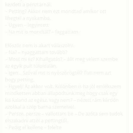
kezdett a pénztárnál.
– Petting? Akkor nem ezt mondtad amikor ott
lihegtél a nyakamba.
– Ugyan – legyintett
– Na mit is mondtál? – faggattam.
Először nem is akart válaszolni.
– Na? – nyaggattam tovább?
– Most mi ez? Kihallgatás? – állt meg velem szembe
az egyik pult túloldalán.
– Igen... Szóval mit is nyöszörögtél? Tuti nem azt
hogy petting.
– Figyelj! Az akkor volt. Különben is ha jól emlékszem
mindketten abban állapodtunk meg hogy csak egy
kis kaland az egész, vagy nem? – nézett rám kérdőn
azokkal a szép barna szemeivel.
– Persze, persze – vallottam be – De azóta sem tudok
elszakadni attól a pettingtől.
– Pedig el kellene – felelte