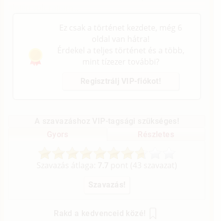
elején volt rajtam...
Ez csak a történet kezdete, még 6
oldal van hátra!
Érdekel a teljes történet és a több,
mint tízezer további?
Regisztrálj VIP-fiókot!
A szavazáshoz VIP-tagsági szükséges!
Gyors
Részletes
Szavazás átlaga:
7.7
pont (
43
szavazat)
Rakd a kedvenceid közé!