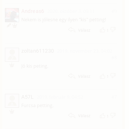
Andreas6
2020. október 3. 09:11
#9
Nekem is jólesne egy ilyen "kis" petting!
1
Válasz
zoltan611230
2019. november 23. 04:02
#8
Z
Jó kis peting.
1
Válasz
A57L
2019. február 9. 04:52
#7
A
Furcsa petting.
1
Válasz