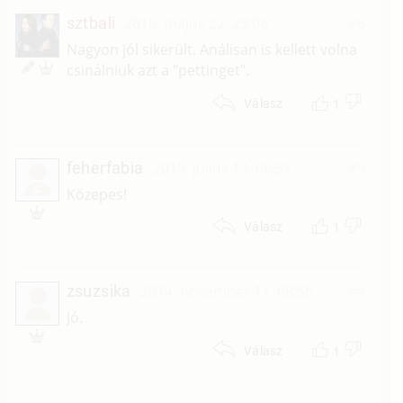
sztbali
2016. május 22. 23:08
#6
Nagyon jól sikerült. Análisan is kellett volna
csinálniuk azt a "pettinget".
1
Válasz
feherfabia
2015. július 13. 06:51
#5
F
Közepes!
1
Válasz
zsuzsika
2014. november 11. 08:56
#4
Jó.
1
Válasz