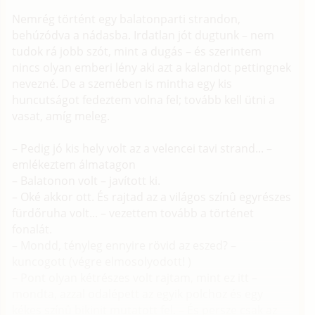
Nemrég történt egy balatonparti strandon,
behúzódva a nádasba. Irdatlan jót dugtunk – nem
tudok rá jobb szót, mint a dugás – és szerintem
nincs olyan emberi lény aki azt a kalandot pettingnek
nevezné. De a szemében is mintha egy kis
huncutságot fedeztem volna fel; tovább kell ütni a
vasat, amíg meleg.
– Pedig jó kis hely volt az a velencei tavi strand... –
emlékeztem álmatagon
– Balatonon volt – javított ki.
– Oké akkor ott. És rajtad az a világos színû egyrészes
fürdőruha volt... – vezettem tovább a történet
fonalát.
– Mondd, tényleg ennyire rövid az eszed? –
kuncogott (végre elmosolyodott! )
– Pont olyan kétrészes volt rajtam, mint ez itt –
mondta, azzal odalépett az egyik polchoz és egy
kékes színû bikinit mutatott fel. – És persze csak az