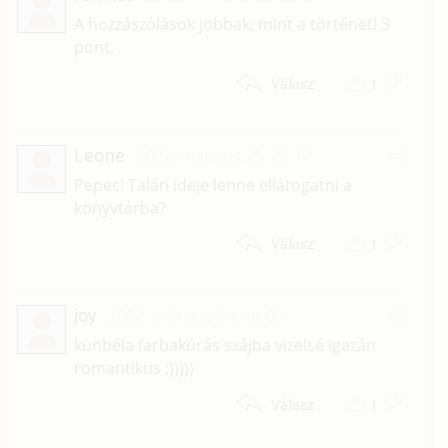
A hozzászólások jobbak, mint a történet! 3
pont.
1
Válasz
Leone
2002. március 25. 22:17
#6
Pepec! Talán ideje lenne ellátogatni a
könyvtárba?
1
Válasz
joy
2002. március 24. 18:00
#5
kunbéla farbakúrás szájba vizelsé igazán
romantikus :)))))
1
Válasz