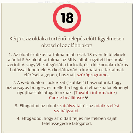
Főoldal
/
Történetek
/
Hetero
/
Álom 3/1. rész
Történetek
Álom 3/1. rész
Képregények
Kérjük, az oldalra történő belépés előtt figyelmesen
Filmek
olvasd el az alábbiakat!
hetero
Írók
Dreamer
Az oldal erotikus tartalma miatt csak 18 éven felülieknek
ajánlott! Az oldal tartalmai az Mttv. által rögzített besorolás
Tölts
szerinti V. vagy VI. kategóriába tartozik, és a kiskorúakra káros
Címkék
hatással lehetnek. Ha korlátoznád a korhatáros tartalmak
Szavazás átlaga:
6.95
pont (
95
szavazat)
fel
elérését a gépen, használj
szűrőprogramot
.
Kereső
Megjelenés:
2002. február 6.
A weboldalon cookie-kat ("sütiket") használunk, hogy
Te
Hossz:
6 340 karakter
biztonságos böngészés mellett a legjobb felhasználói élményt
VIP
nyújthassuk látogatóinknak. (
További információk
)
Elolvasva:
2 157 alkalommal
is!
Cookie beállítások
Fórum
Elfogadod az oldal
szabályzatát
és az
adatkezelési
Előzmény
Álom 2. rész (hetero)
szabályzatot
.
Versenyeink
Folytatás
Álom 3/2. rész (hetero)
Elfogadod, hogy az oldalt teljes mértékben saját
Ügyfélszolgálat
felelősségedre látogatod.
Eredeti:
Dreamer álomvilága
Írói segédletek