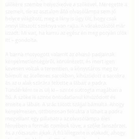
ülőkére szembe helyezkedve a szőkével. Meregette a
szemeit, de az asztalon álló olvasólámpa sem jó
helyre világított, meg a lány is úgy ült, hogy csak
annyi látszott szoknya van rajta. A várakozástól már
izzadt. Mi van, ha kamu az egész én meg potyán ülök
itt – gondolta.
A barna motyogott valamit az olvasó padjainak
kényelmetlenségéről, körülnézett, és mert igen
kevesen voltak a teremben, a könyvtáros meg tv
bámult az átellenes sarokban, kihúzódott a sarokra
és az u alak szárára feltette a lábait a padra.
Tündérkém te is ülj ki – szinte suttogta magában a
fiú. A szőke is szinte öntudatlanul kihúzódott és
emelte a lábait. A srác tátott szájjal bámulta. Ahogy
kényelmesen, otthonosan felrakta a lábait a padra
megvillant egy pillanatra az olvasólámpa éles
fényében a formás combok töve, a szőke fanszőrzet,
és a rózsaszín ajkak. A fiú lélegzete is elakadt, ahogy