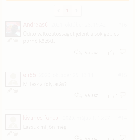
1
Andreas6
2021. október 28. 19:42
#16
Üdítő változatosságot jelent a sok gépies
pornó között.
1
Válasz
én55
2020. október 25. 13:14
#15
É
Mi lesz a folytatás?
1
Válasz
kivancsifancsi
2020. május 1. 15:57
#14
K
Lássuk mi jön még.
1
Válasz