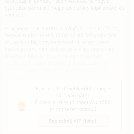
tátott szájjal bámult. Későn vette észre, hogy a
szüntelen bámulást megérezve a lány felpillantott, és
ránézett.
Fülig vörösödve sütötte le a fejét és azon tűnődött,
hogyan tűnhetne el feltűnés nélkül. Másodpercek
múlva tűnt fel, hogy nem történik semmi, nem
kapott pofont, nem dőlt össze a világ, csend van.
Óvatosan felpislantott. Atyaisten, majdnem
felszisszent. A lány a padon ülve vele szemben,
térdeit magasra felhúzva, kicsit hanyatt dőlve
ránézve mosolygott.
Ez csak a történet kezdete, még 3
oldal van hátra!
Érdekel a teljes történet és a több,
mint tízezer további?
Regisztrálj VIP-fiókot!