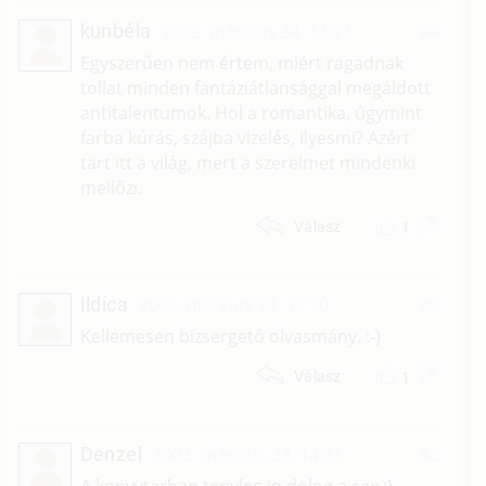
kunbéla
2002. március 24. 13:27
#4
Egyszerűen nem értem, miért ragadnak
tollat minden fantáziátlansággal megáldott
antitalentumok. Hol a romantika, úgymint
farba kúrás, szájba vizelés, ilyesmi? Azért
tart itt a világ, mert a szerelmet mindenki
mellőzi.
1
Válasz
Ildica
2002. március 23. 16:10
#3
Kellemesen bizsergető olvasmány. :-)
1
Válasz
Denzel
2002. március 23. 14:31
#2
A konyvtarban tenyleg jo dolog a sex :)