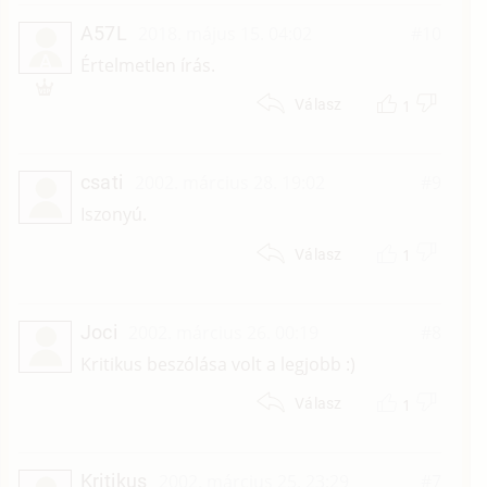
A57L
2018. május 15. 04:02
#10
A
Értelmetlen írás.
1
Válasz
csati
2002. március 28. 19:02
#9
Iszonyú.
1
Válasz
Joci
2002. március 26. 00:19
#8
Kritikus beszólása volt a legjobb :)
1
Válasz
Kritikus
2002. március 25. 23:29
#7