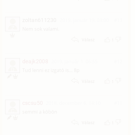
zoltan611230
2019. január 19. 03:00
#13
Z
Nem sok valami.
1
Válasz
deajk2008
2019. január 1. 06:55
#12
D
Tud lenni ez izgató is... 8p
1
Válasz
cscsu50
2018. december 6. 14:10
#11
C
semmi a köbön
1
Válasz