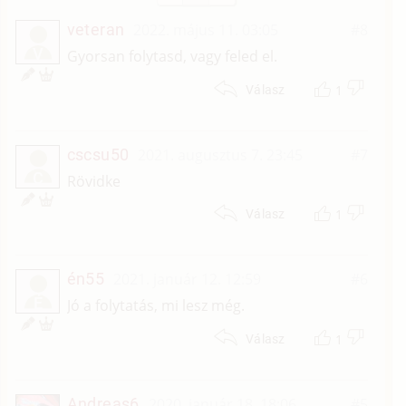
veteran
2022. május 11. 03:05
#8
V
Gyorsan folytasd, vagy feled el.
1
Válasz
cscsu50
2021. augusztus 7. 23:45
#7
C
Rövidke
1
Válasz
én55
2021. január 12. 12:59
#6
É
Jó a folytatás, mi lesz még.
1
Válasz
Andreas6
2020. január 18. 18:06
#5