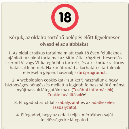
Főoldal
/
Történetek
/
Hetero
/
Álom 8/2. rész
Történetek
Álom 8/2. rész
Képregények
Kérjük, az oldalra történő belépés előtt figyelmesen
Filmek
olvasd el az alábbiakat!
hetero
Írók
Dreamer
Az oldal erotikus tartalma miatt csak 18 éven felülieknek
ajánlott! Az oldal tartalmai az Mttv. által rögzített besorolás
Tölts
szerinti V. vagy VI. kategóriába tartozik, és a kiskorúakra káros
Címkék
hatással lehetnek. Ha korlátoznád a korhatáros tartalmak
Szavazás átlaga:
7.79
pont (
66
szavazat)
fel
elérését a gépen, használj
szűrőprogramot
.
Kereső
Megjelenés:
2002. augusztus 14.
A weboldalon cookie-kat ("sütiket") használunk, hogy
Te
Hossz:
5 362 karakter
biztonságos böngészés mellett a legjobb felhasználói élményt
VIP
nyújthassuk látogatóinknak. (
További információk
)
Elolvasva:
1 988 alkalommal
is!
Cookie beállítások
Fórum
Elfogadod az oldal
szabályzatát
és az
adatkezelési
Előzmény
Álom 8/1. rész (hetero)
szabályzatot
.
Versenyeink
Folytatás
Álom 8/3. rész (hetero)
Elfogadod, hogy az oldalt teljes mértékben saját
Ügyfélszolgálat
felelősségedre látogatod.
Eredeti:
Dreamer álomvilága
Írói segédletek