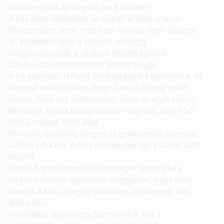
majdnem sírt az idegtől, mire hazaért.
A ház előtt találkozott az éppen érkező sráccal.
Elkeseredett, mert még nem fürdött, nem öltözött
át, kezében lógott a szatyor, mintegy
öregasszonynak, a vásárolt finomságokkal.
Iszonyú szerencsétlennek érezte magát.
A fiú azonban, látható boldogsággal köszöntötte, és
azonnal elnézést kért, hogy ő most bizony olyan
büdös, mint egy pumaketrec, mert az egyik rokon
kérésére, annak házépítésében segített, de a hívó
szóra, rohant, mint állat.
Porosan, izzadtan, lihegve az igyekezettől, szeretni
valóan adta elő. A lány rosszkedve egy pillanat alatt
elszállt.
Röpködve az örömtől, csicseregve vezette fel a
lakásba, közben igyekezett meggyőzni, hogy nem
zavarja a kosz, meg az izzadtság, az a lényeg, ami
alatta van.
Panellakás lévén, vagy harminc fok volt a