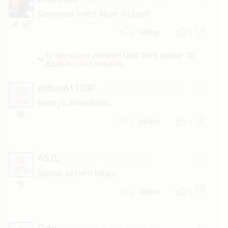
Szerinted miért Álom a címe?
1
Válasz
Ez egy válasz
zoltan611230
2019. január 22.
02:46
-kor írt üzenetére.
zoltan611230
2019. január 22. 02:46
#4
Z
Nem jó..álmodozik.
1
Válasz
A57L
2018. június 16. 03:16
#3
A
Sajnos ez nem teljes.
1
Válasz
Pety