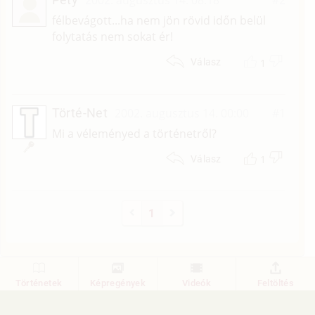
2002. augusztus 14. 08:18
#2
félbevágott...ha nem jön rövid időn belül
folytatás nem sokat ér!
1
Válasz
Törté-Net
2002. augusztus 14. 00:00
#1
Mi a véleményed a történetről?
1
Válasz
1
Történetek
Képregények
Videók
Feltöltés