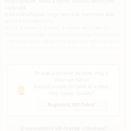
helyiségekben, hiába a nyitott ablakok, leeresztett
redőnyök.
A fiú szabadkozott, hogy nem ül le, mert nem akar
semmit összekoszolni.
Villant a szeme a lánynak, és kérte vetkőzzön le.
Ebben a melegben, ha kimossa a ruháit, néhány óra
alatt megszárad, addig meg akár ruha nélkül is elvan.
A fiú szemei elkerekedtek, és hebegett, hogy ő most
piszkos, meg hát, hogy néz ki, hogy idegen lakásban
ruha nélkül szédeleg.
Ez csak a történet kezdete, még 3
oldal van hátra!
Érdekel a teljes történet és a több,
mint tízezer további?
Regisztrálj VIP-fiókot!
A szavazáshoz VIP-tagsági szükséges!