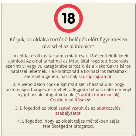
Főoldal
/
Történetek
/
Hetero
/
Álom 16. rész
Történetek
Álom 16. rész
Képregények
Kérjük, az oldalra történő belépés előtt figyelmesen
Filmek
olvasd el az alábbiakat!
hetero
Írók
Dreamer
Az oldal erotikus tartalma miatt csak 18 éven felülieknek
ajánlott! Az oldal tartalmai az Mttv. által rögzített besorolás
Tölts
szerinti V. vagy VI. kategóriába tartozik, és a kiskorúakra káros
Címkék
hatással lehetnek. Ha korlátoznád a korhatáros tartalmak
Szavazás átlaga:
7.6
pont (
42
szavazat)
fel
elérését a gépen, használj
szűrőprogramot
.
Kereső
Megjelenés:
2003. május 21.
A weboldalon cookie-kat ("sütiket") használunk, hogy
Te
Hossz:
12 799 karakter
biztonságos böngészés mellett a legjobb felhasználói élményt
VIP
nyújthassuk látogatóinknak. (
További információk
)
Elolvasva:
1 873 alkalommal
is!
Cookie beállítások
Fórum
Elfogadod az oldal
szabályzatát
és az
adatkezelési
Előzmény
Álom 15. rész (hetero)
szabályzatot
.
Versenyeink
Folytatás
Álom 17. rész (hetero)
Elfogadod, hogy az oldalt teljes mértékben saját
Ügyfélszolgálat
felelősségedre látogatod.
Eredeti:
Dreamer álomvilága
Írói segédletek