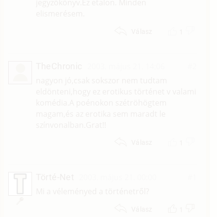
jegyzőkönyv.Ez etalon. Minden
elismerésem.
1
Válasz
TheChronic
2003. május 21. 14:06
#2
nagyon jó,csak sokszor nem tudtam
eldönteni,hogy ez erotikus történet v valami
komédia.A poénokon szétröhögtem
magam,és az erotika sem maradt le
színvonalban.Grat!!
1
Válasz
Törté-Net
2003. május 21. 00:00
#1
Mi a véleményed a történetről?
1
Válasz