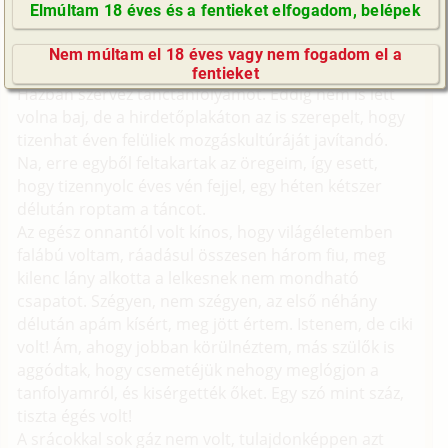
Elmúltam 18 éves és a fentieket elfogadom, belépek
Mindig is utáltam a tánciskolát. Igaziból nem is
GyIK / FAQ
tudtam miért, csak nem szerettem.
Nem múltam el 18 éves vagy nem fogadom el a
Impresszum
Erre valami hibbant népművelő kitalálta, hogy a Műv.
fentieket
Házban szervez tánctanfolyamot. Eddig nem is lett
E-mail küldése
volna baj, de a hirdetőplakáton az is szerepelt, hogy
tizenhat éven felüliek mozgáskultúráját javítandó.
Na, erre egyből feltakartak az öregeim, így esett,
hogy tizennyolc éves vén fejjel, egy héten kétszer
délután roptam a táncot.
Az egész onnantól volt kínos, hogy világéletemben
falábú voltam, ráadásul összesen három fiu, meg
kilenc lány alkotta a lelkesnek nem mondható
csapatot. Szégyen, nem szégyen, az első néhány
délután apám kísért, meg jött értem. Istenem, de ciki
volt! Ám, ahogy jobban körülnéztem, más szülők is
aggódtak, hogy csemetéjük nehogy meglógjon a
tanfolyamról, és kisérgették őket. Egy szó mint száz,
tiszta égés volt!
A srácokkal sok gáz nem volt, tulajdonképpen azt