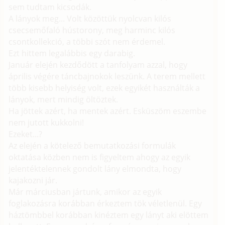
sem tudtam kicsodák.
A lányok meg... Volt közöttük nyolcvan kilós
csecsemőfaló hústorony, meg harminc kilós
csontkollekció, a többi szót nem érdemel.
Ezt hittem legalábbis egy darabig.
Január elején kezdődött a tanfolyam azzal, hogy
április végére táncbajnokok leszünk. A terem mellett
több kisebb helyiség volt, ezek egyikét használták a
lányok, mert mindig öltöztek.
Ha jöttek azért, ha mentek azért. Esküszöm eszembe
nem jutott kukkolni!
Ezeket...?
Az elején a kötelező bemutatkozási formulák
oktatása közben nem is figyeltem ahogy az egyik
jelentéktelennek gondolt lány elmondta, hogy
kajakozni jár.
Már márciusban jártunk, amikor az egyik
foglakozásra korábban érkeztem tök véletlenül. Egy
háztömbbel korábban kinéztem egy lányt aki elöttem