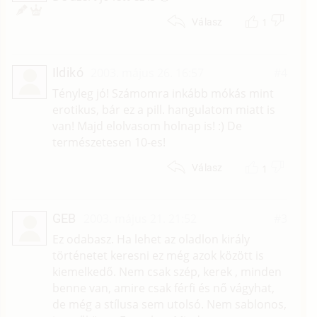
1
Válasz
Ildikó
2003. május 26. 16:57
#4
Tényleg jó! Számomra inkább mókás mint
erotikus, bár ez a pill. hangulatom miatt is
van! Majd elolvasom holnap is! :) De
természetesen 10-es!
1
Válasz
GEB
2003. május 21. 21:52
#3
Ez odabasz. Ha lehet az oladlon király
történetet keresni ez még azok között is
kiemelkedő. Nem csak szép, kerek , minden
benne van, amire csak férfi és nő vágyhat,
de még a stílusa sem utolsó. Nem sablonos,