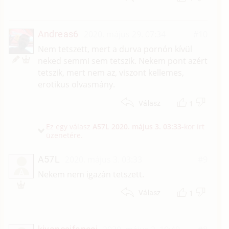
Andreas6
2020. május 29. 07:34
#10
Nem tetszett, mert a durva pornón kívül
neked semmi sem tetszik. Nekem pont azért
tetszik, mert nem az, viszont kellemes,
erotikus olvasmány.
1
Válasz
Ez egy válasz
A57L
2020. május 3. 03:33
-kor írt
üzenetére.
A57L
2020. május 3. 03:33
#9
A
Nekem nem igazán tetszett.
1
Válasz