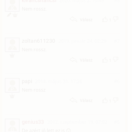
kivancsifancsi
2020. május 2. 10:49
#8
K
Nem rossz.
1
Válasz
zoltan611230
2019. január 24. 02:29
#7
Z
Nem rossz.
1
Válasz
papi
2014. május 31. 17:26
#6
P
Nem rossz
1
Válasz
genius33
2012. szeptember 19. 07:02
#5
G
De azért jó lett ez is 🙂