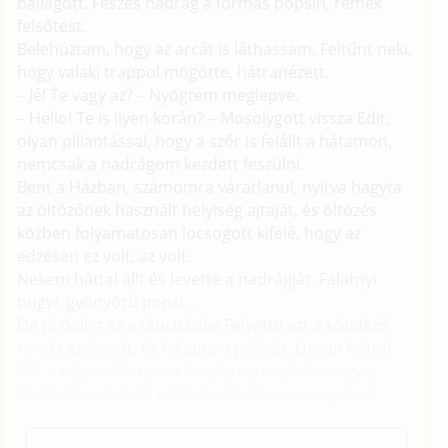
ballagott. Feszes nadrág a formás popsin, remek
felsőtest.
Belehúztam, hogy az arcát is láthassam. Feltűnt neki,
hogy valaki trappol mögötte, hátranézett.
– Jé! Te vagy az? – Nyögtem meglepve.
– Hello! Te is ilyen korán? – Mosolygott vissza Edit,
olyan pillantással, hogy a szőr is felállt a hátamon,
nemcsak a nadrágom kezdett feszülni.
Bent a Házban, számomra váratlanul, nyitva hagyta
az öltözőnek használt helyiség ajtaját, és öltözés
közben folyamatosan locsogott kifelé, hogy az
edzésen ez volt, az volt.
Nekem háttal állt és levette a nadrágját. Falatnyi
bugyi, gyönyörű popsi...
De jó dolog ez a tánciskola! Felvette azt a kötelező
ronda szoknyát, és lekapta a pólóját. Ugyan háttal
állt, de így is látttam a hetyke kis melleit ahogy a
táskájában turkált a kötelező blúz, meg egyebek
után.