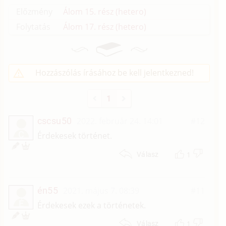
Előzmény
Álom 15. rész (hetero)
Folytatás
Álom 17. rész (hetero)
Hozzászólás írásához be kell jelentkezned!
1
cscsu50
2022. február 24. 14:01
#12
C
Érdekesek történet.
1
Válasz
én55
2021. május 7. 08:39
#11
É
Érdekesek ezek a történetek.
1
Válasz