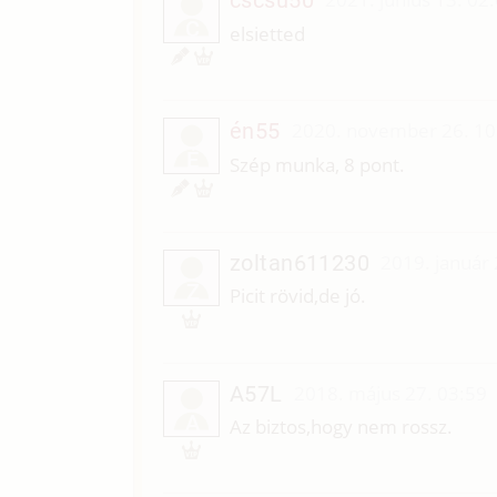
C
elsietted
én55
2020. november 26. 10
É
Szép munka, 8 pont.
zoltan611230
2019. január 
Z
Picit rövid,de jó.
A57L
2018. május 27. 03:59
A
Az biztos,hogy nem rossz.