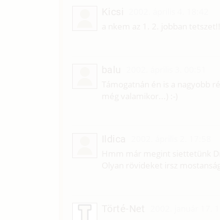
Kicsi
2002. április 4. 18:42
a nkem az 1. 2. jobban tetszet
balu
2002. április 3. 00:51
Támogatnán én is a nagyobb ré
még valamikor...) :-)
Ildica
2002. április 2. 17:58
Hmm már megint siettetünk 
Olyan rövideket irsz mostanság.
Törté-Net
2002. január 17. 