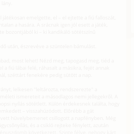
 lány.
játékosan emelgette, el – el ejtette a fiú falloszát,
talan a hasára. A srácnak igen jól esett a játék,
e bozontjából ki – ki kandikáló sötétszínű
idő után, észrevéve a szüntelen bámulást.
zabad, most lehet! Nézd meg, tapogasd meg, tiéd a
jel a fiú lábai felé, ráhasalt a másikra, fejét annak
ál, széttárt fenekére pedig sütött a nap.
ványt, lelkesen "leltározta, rendszerezte" a
lméleti ismereteit a másodlagos nemi jellegekről. A
 popsi nyílás sötétlett. Külön érdekesnek találta, hogy
emkedett – visszahúzódott. Előrébb a gát
evett hüvelybemenet csillogott a napfényben. Még
úgycsőnyílás, és a csikló rejteke fénylett, azután
 vénuszdomb következett. Szinte félve, nehogy kárt