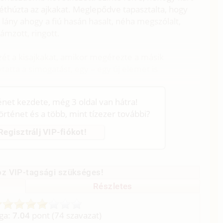
éthúzta az ajkakat. Meglepődve tapasztalta, hogy
A lány ahogy a fiú hasán hasalt, néha megszólalt,
lámzott, ringott.
ét a kisajkakat, amikor megérezte a másik
tatta a simogatást, egy – egy új elemet is
ténet kezdete, még 3 oldal van hátra!
történet és a több, mint tízezer további?
Regisztrálj VIP-fiókot!
z VIP-tagsági szükséges!
Részletes
aga:
7.04
pont (
74
szavazat)