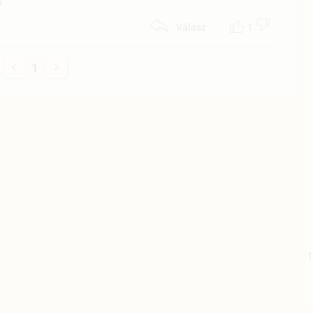
?
1
Válasz
1