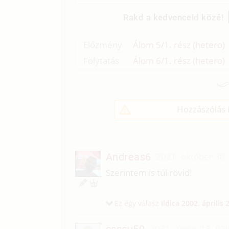
Rakd a kedvenceid közé!
Előzmény
Álom 5/1. rész (hetero)
Folytatás
Álom 6/1. rész (hetero)
Hozzászólás í
Andreas6
2021. október 30.
Szerintem is túl rövid!
Ez egy válasz
Ildica
2002. április 
cscsu50
2021. június 13. 02