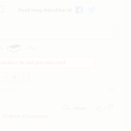
Oszd meg másokkal is!
rásához be kell jelentkezned!
1
 07:21
#9
1
Válasz
2. 17:58
-kor írt üzenetére.
:07
#8