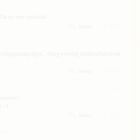
#4
!!De ez sem piskota!
1
Válasz
#3
szletgazdagságot... (Meg esetleg találkozhatnának
1
Válasz
#2
Dreamer?
 :-(
1
Válasz
18:00
#1