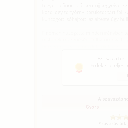
tegyen a finom bőrben, ujjbegyeivel sz
közel egy tenyérnyi területet tárt fel. 
kuncogott, sóhajtott, az alteste úgy hul
Finoman húzogatta minden irányban sz
testének rezzenését. Felbátorodva foly
becsempészve a mozdulatok közé.
Ez csak a tör
Érdekel a teljes 
A szavazásho
Gyors
Szavazás átl