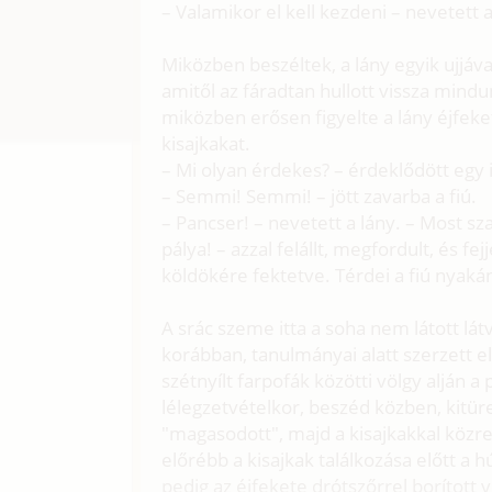
– Valamikor el kell kezdeni – nevetett a
Miközben beszéltek, a lány egyik ujjával 
amitől az fáradtan hullott vissza mindun
miközben erősen figyelte a lány éjfeket
kisajkakat.
– Mi olyan érdekes? – érdeklődött egy 
– Semmi! Semmi! – jött zavarba a fiú.
– Pancser! – nevetett a lány. – Most s
pálya! – azzal felállt, megfordult, és fej
köldökére fektetve. Térdei a fiú nyakán
A srác szeme itta a soha nem látott lát
korábban, tanulmányai alatt szerzett e
szétnyílt farpofák közötti völgy alján a
lélegzetvételkor, beszéd közben, kitür
"magasodott", majd a kisajkakkal közr
előrébb a kisajkak találkozása előtt a h
pedig az éjfekete drótszőrrel borított