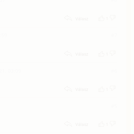
1
Válasz
:59
#7
1
Válasz
21. 03:09
#6
1
Válasz
#5
1
Válasz