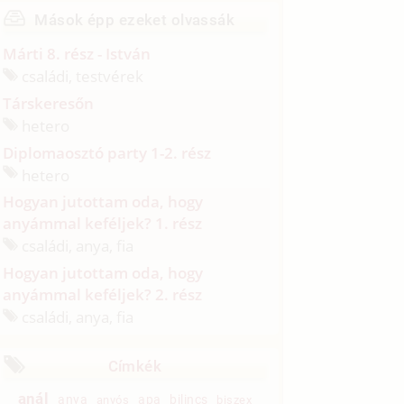
Mások épp ezeket olvassák
Márti 8. rész - István
családi, testvérek
Társkeresőn
hetero
Diplomaosztó party 1-2. rész
hetero
Hogyan jutottam oda, hogy
anyámmal keféljek? 1. rész
családi, anya, fia
Hogyan jutottam oda, hogy
anyámmal keféljek? 2. rész
családi, anya, fia
Címkék
anál
anya
apa
bilincs
anyós
biszex