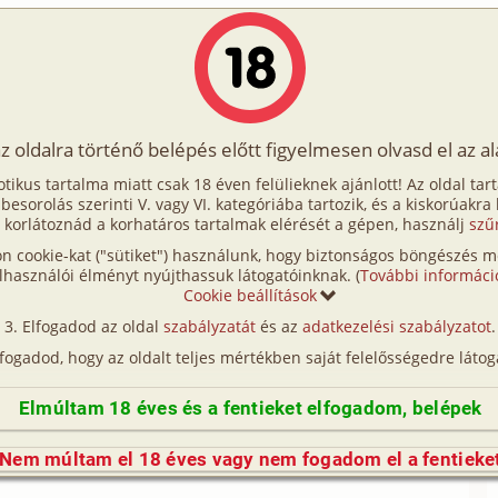
Írók
Tölts fel Te is!
Címkék
Kereső
VIP
Egyéb
az oldalra történő belépés előtt figyelmesen olvasd el az a
/2. rész
otikus tartalma miatt csak 18 éven felülieknek ajánlott! Az oldal tar
 5/2. rész
t besorolás szerinti V. vagy VI. kategóriába tartozik, és a kiskorúakra
 korlátoznád a korhatáros tartalmak elérését a gépen, használj
szű
n cookie-kat ("sütiket") használunk, hogy biztonságos böngészés me
lhasználói élményt nyújthassuk látogatóinknak. (
További informáci
Cookie beállítások
Elfogadod az oldal
szabályzatát
és az
adatkezelési szabályzatot
.
:
Dreamer álomvilága
lfogadod, hogy az oldalt teljes mértékben saját felelősségedre látog
ra nem számítottam! – Szólalt meg a fiú néhány
Elmúltam 18 éves és a fentieket elfogadom, belépek
nem, egyáltalán nincs ellenemre a dolog! Nem volt
 volt, mint ahogy az is, hogy egy ruhátlan lány ül
Nem múltam el 18 éves vagy nem fogadom el a fentieke