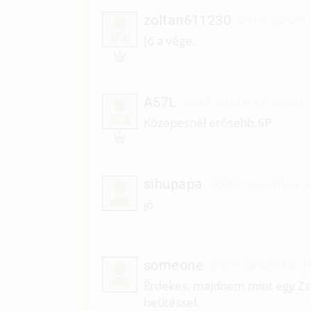
zoltan611230
2019. január 
Z
Jó a vége.
A57L
2018. június 19. 04:07
A
Közepesnél erősebb.6P
sihupapa
2008. november 2
jó
someone
2005. január 18. 1
Érdekes, majdnem mint egy Zsol
beütéssel.