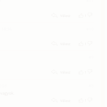
8
#11
1
Válasz
. 18:36
#10
1
Válasz
#9
1
Válasz
2:58
#8
i vagyok.
1
Válasz