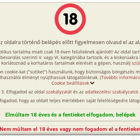
Írók
Tölts fel Te is!
Címkék
Kereső
VIP
Egyéb
az oldalra történő belépés előtt figyelmesen olvasd el az a
/1. rész - A majomtól...?
otikus tartalma miatt csak 18 éven felülieknek ajánlott! Az oldal tar
sz - A majomtól...?
t besorolás szerinti V. vagy VI. kategóriába tartozik, és a kiskorúakra
 korlátoznád a korhatáros tartalmak elérését a gépen, használj
szű
n cookie-kat ("sütiket") használunk, hogy biztonságos böngészés me
lhasználói élményt nyújthassuk látogatóinknak. (
További informáci
Cookie beállítások
Elfogadod az oldal
szabályzatát
és az
adatkezelési szabályzatot
.
:
Dreamer álomvilága
lfogadod, hogy az oldalt teljes mértékben saját felelősségedre látog
.
Elmúltam 18 éves és a fentieket elfogadom, belépek
 a szomszéd törzsből elragadott egy-egy
arab, magas ember, valamiért nem tudott mit
Nem múltam el 18 éves vagy nem fogadom el a fentieke