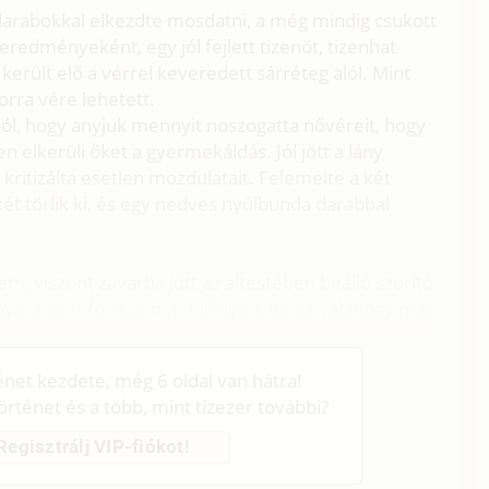
darabokkal elkezdte mosdatni, a még mindig csukott
edményeként, egy jól fejlett tizenöt, tizenhat
rült elő a vérrel keveredett sárréteg alól. Mint
 orra vére lehetett.
ól, hogy anyjuk mennyit noszogatta nővéreit, hogy
n elkerüli őket a gyermekáldás. Jól jött a lány
kritizálta esetlen mozdulatait. Felemelte a két
ét törlik ki, és egy nedves nyúlbunda darabbal
em, viszont zavarba jött az altestében beálló szorító
 nyara alatt fordult már elő ilyen, de ez valahogy más
ténet kezdete, még 6 oldal van hátra!
történet és a több, mint tízezer további?
Regisztrálj VIP-fiókot!