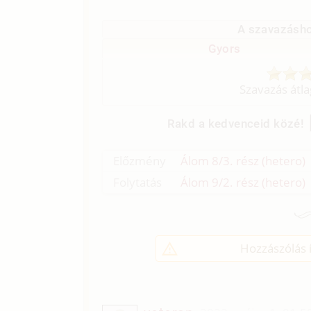
A szavazásho
Gyors
Szavazás átl
Rakd a kedvenceid közé!
Előzmény
Álom 8/3. rész (hetero)
Folytatás
Álom 9/2. rész (hetero)
Hozzászólás í