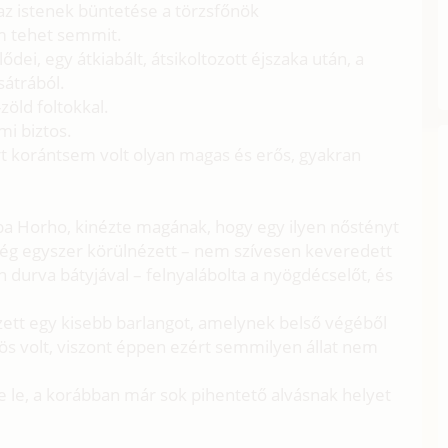
 az istenek büntetése a törzsfőnök
em tehet semmit.
lődei, egy átkiabált, átsikoltozott éjszaka után, a
sátrából.
zöld foltokkal.
mi biztos.
rt korántsem volt olyan magas és erős, gyakran
uba Horho, kinézte magának, hogy egy ilyen nőstényt
még egyszer körülnézett – nem szívesen keveredett
n durva bátyjával – felnyalábolta a nyögdécselőt, és
ett egy kisebb barlangot, amelynek belső végéből
üdös volt, viszont éppen ezért semmilyen állat nem
te le, a korábban már sok pihentető alvásnak helyet