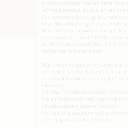
A törzs varázslója már említette, hogy
terméketlensége, és ez ellen senki s
Ez a szerencsétlen is úgy járt, mint az e
lányt hibáztatva megverte és kilökte a 
Most ott feküdt a porban véresen, kék-
Horta óvatosan közelített felé, biztos a
Mindig is bátyja árnyékában élt, és me
érezte mellőzöttnek magát.
Már amikor az új lányt vonszolta a fal
szeretne a sátrába. A fekvőhöz érve 
volna nyílt konfliktusba a meglehetőse
eliramlott.
Néhány holdtöltével korábban felfedez
meleg forrásvíz tört elő. Igaz kicsit b
veszélyeztette a benn tartózkodót.
Ide cipelte új szerzeményét, és fektet
adó, maga eszkábálta fekhelyre.