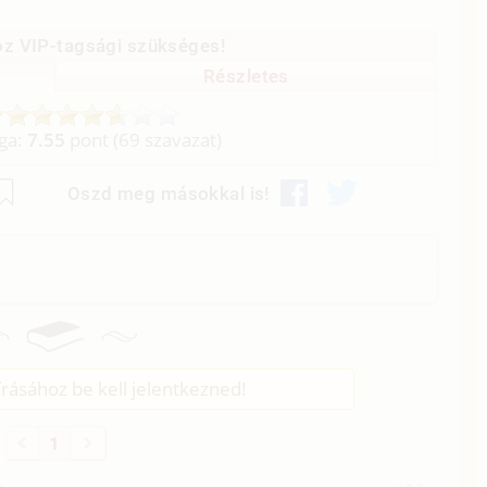
z VIP-tagsági szükséges!
Részletes
aga:
7.55
pont (
69
szavazat)
Oszd meg másokkal is!
rásához be kell jelentkezned!
1