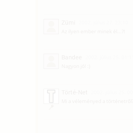
Zümi
2002. július 27. 23:10
Az ilyen ember minek él...?!
Bandee
2002. július 25. 01:1
Nagyon jó! :)
Törté-Net
2002. július 25. 0
Mi a véleményed a történetről