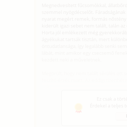
Megnedvesített fűcsomókkal, állatbőr
szemmel nyögdécselőt. Fáradságának er
nyarat megért remek, formás nőstény ke
kiderült igazi sebet nem talált, talán az
Horta jól emlékezett még gyerekkoráb
ágyékukat tartsák tisztán, mert különbe
öntudatlansága, így legalább senki sem 
lábát, mint amikor egy csecsemő fenek
kezdett neki a műveletnek.
Megörült, hogy nem talált sérülés ott s
feszítő érzés miatt. Az eddigi tizenhét
volt.
Ez csak a tör
Érdekel a teljes 