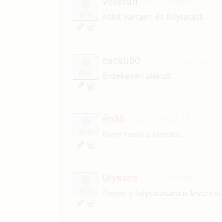
veteran
2022. május 1. 01:5
V
Mást vártam, és folytatást.
cscsu50
2021. augusztus 13
C
Érdekesen alakult.
én55
2021. január 18. 14:43
É
Nem rossz a kezdés.
Ulysses
2019. október 17. 1
U
Ennek a folytatására is kíváncs