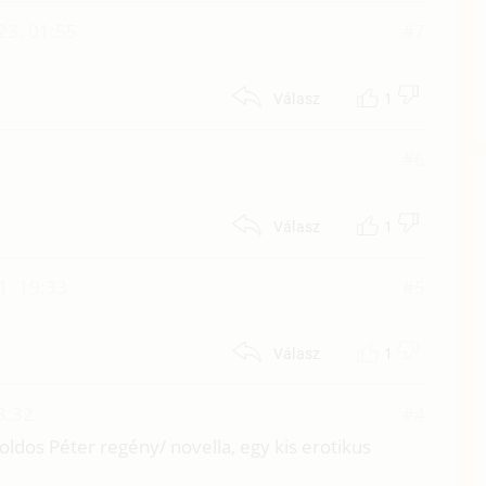
23. 01:55
#7
1
Válasz
#6
1
Válasz
1. 19:33
#5
1
Válasz
8:32
#4
dos Péter regény/ novella, egy kis erotikus