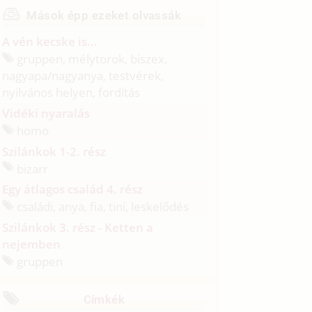
Mások épp ezeket olvassák
A vén kecske is...
gruppen, mélytorok, biszex,
nagyapa/
nagyanya, testvérek,
nyilvános helyen, fordítás
Vidéki nyaralás
homo
Szilánkok 1-2. rész
bizarr
Egy átlagos család 4. rész
családi, anya, fia, tini, leskelődés
Szilánkok 3. rész - Ketten a
nejemben
gruppen
Címkék