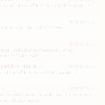
rtön, romantikus
B. G. Ross
17 400 karakter
sztriptíz, romantikus
B. G. Ross
, swinger, szabadban-természetben, humor,
kter
2025. június 26.
partok 1. rész
omantikus
B. G. Ross
17 367 karakter
lekedés, nyilvános helyen, szabadban-természetben,
akter
2025. június 21.