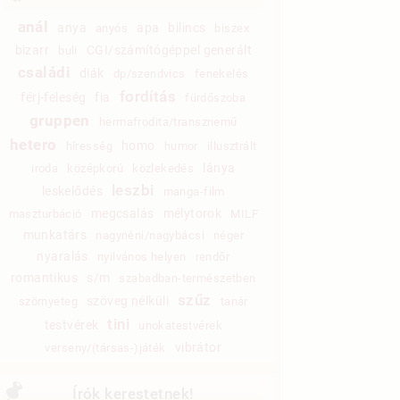
anál
anya
apa
bilincs
anyós
biszex
bizarr
CGI/számítógéppel generált
buli
családi
diák
dp/szendvics
fenekelés
fordítás
férj-feleség
fia
fürdőszoba
gruppen
hermafrodita/transznemű
hetero
homo
híresség
humor
illusztrált
lánya
iroda
középkorú
közlekedés
leszbi
leskelődés
manga-film
megcsalás
mélytorok
maszturbáció
MILF
munkatárs
nagynéni/nagybácsi
néger
nyaralás
nyilvános helyen
rendőr
romantikus
s/m
szabadban-természetben
szűz
szöveg nélküli
szörnyeteg
tanár
tini
testvérek
unokatestvérek
vibrátor
verseny/(társas-)játék
Írók kerestetnek!