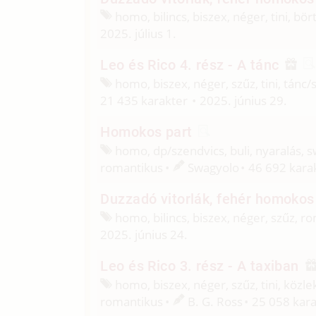
homo, bilincs, biszex, néger, tini, bö
2025. július 1.
Leo és Rico 4. rész - A tánc
homo, biszex, néger, szűz, tini, tánc/
21 435 karakter
2025. június 29.
Homokos part
homo, dp/
szendvics, buli, nyaralás
romantikus
Swagyolo
46 692 kara
Duzzadó vitorlák, fehér homokos 
homo, bilincs, biszex, néger, szűz, r
2025. június 24.
Leo és Rico 3. rész - A taxiban
homo, biszex, néger, szűz, tini, köz
romantikus
B. G. Ross
25 058 kar