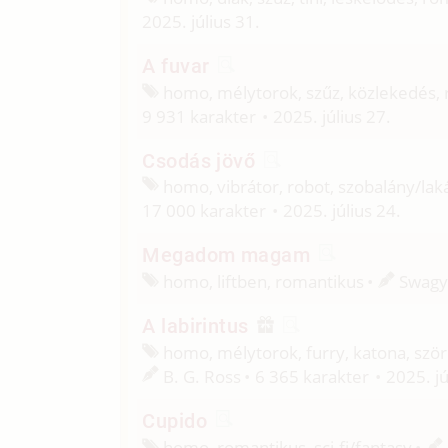
2025. július 31.
A fuvar
homo, mélytorok, szűz, közlekedés, r
9 931 karakter
2025. július 27.
Csodás jövő
homo, vibrátor, robot, szobalány/
lak
17 000 karakter
2025. július 24.
Megadom magam
homo, liftben, romantikus
Swagy
A labirintus
homo, mélytorok, furry, katona, szörn
B. G. Ross
6 365 karakter
2025. jú
Cupido
homo, romantikus, sci-fi/
fantasy