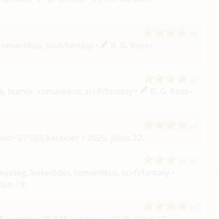
omantikus, sci-fi/
fantasy
B. G. Ross
áj, humor, romantikus, sci-fi/
fantasy
B. G. Ross
olo
27 055 karakter
2025. július 22.
yeteg, leskelődés, romantikus, sci-fi/
fantasy
lius 19.
Swagyolo
28 048 karakter
2025. július 17.