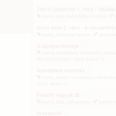
The O Condition 1. rész - Találk
homo, diák, leskelődés, fordítás
Glory Hole 2. rész - A visszatéré
homo, nyilvános helyen
phantas
A sípálya motorja
homo, középkorú, munkatárs, szab
30 294 karakter
2026. május 19.
Szerepben maradva
homo, biszex, munkatárs, romantikus
2026. április 21.
Feszítő vágyak
homo, diák, romantikus
jeansfro
Mostantól