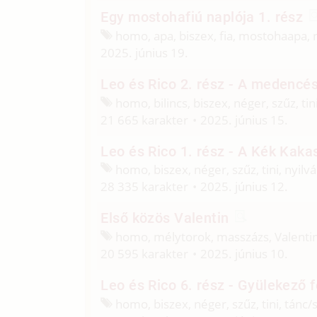
Egy mostohafiú naplója 1. rész
homo, apa, biszex, fia, mostohaapa,
2025. június 19.
Leo és Rico 2. rész - A medencés
homo, bilincs, biszex, néger, szűz, ti
21 665 karakter
2025. június 15.
Leo és Rico 1. rész - A Kék Kaka
homo, biszex, néger, szűz, tini, nyil
28 335 karakter
2025. június 12.
Első közös Valentin
homo, mélytorok, masszázs, Valenti
20 595 karakter
2025. június 10.
Leo és Rico 6. rész - Gyülekező 
homo, biszex, néger, szűz, tini, tánc/