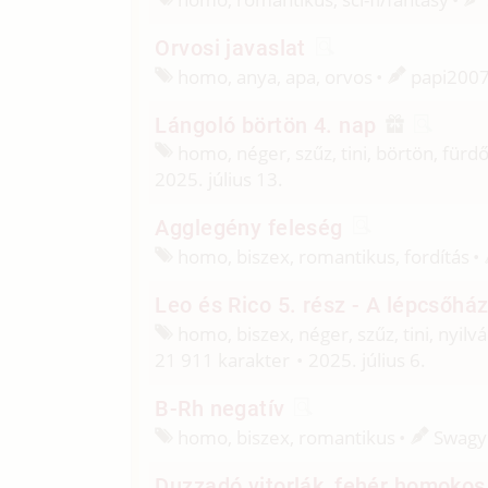
Orvosi javaslat
homo, anya, apa, orvos
papi200
Lángoló börtön 4. nap
homo, néger, szűz, tini, börtön, für
2025. július 13.
Agglegény feleség
homo, biszex, romantikus, fordítás
Leo és Rico 5. rész - A lépcsőhá
homo, biszex, néger, szűz, tini, nyil
21 911 karakter
2025. július 6.
B-Rh negatív
homo, biszex, romantikus
Swagy
Duzzadó vitorlák, fehér homokos 