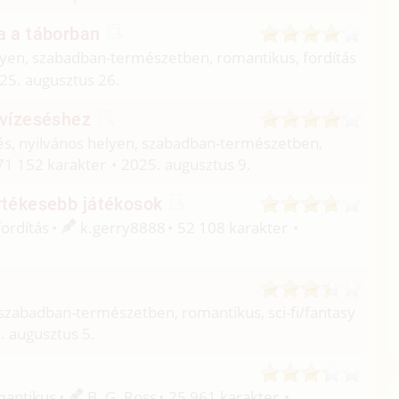
ka a táborban
lyen, szabadban-természetben, romantikus, fordítás
25. augusztus 26.
a vízeséshez
dés, nyilvános helyen, szabadban-természetben,
71 152 karakter
2025. augusztus 9.
értékesebb játékosok
ordítás
k.gerry8888
52 108 karakter
s, szabadban-természetben, romantikus, sci-fi/
fantasy
. augusztus 5.
omantikus
B. G. Ross
25 961 karakter