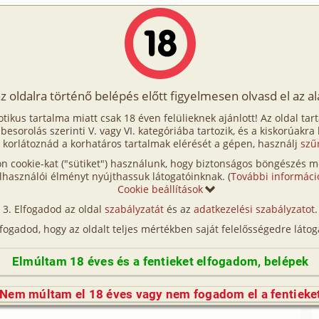
Írók
Tölts fel Te is!
Címkék
Kereső
VIP
Egyéb
az oldalra történő belépés előtt figyelmesen olvasd el az a
otikus tartalma miatt csak 18 éven felülieknek ajánlott! Az oldal tar
- Történetek
t besorolás szerinti V. vagy VI. kategóriába tartozik, és a kiskorúakra
 korlátoznád a korhatáros tartalmak elérését a gépen, használj
szű
n cookie-kat ("sütiket") használunk, hogy biztonságos böngészés me
2
3
...
22
40
/ oldal
lhasználói élményt nyújthassuk látogatóinknak. (
További informáci
Cookie beállítások
ozás Theoval
Elfogadod az oldal
szabályzatát
és az
adatkezelési szabályzatot
.
fordítás
szgdszemi
8 840 karakter
lfogadod, hogy az oldalt teljes mértékben saját felelősségedre látog
Elmúltam 18 éves és a fentieket elfogadom, belépek
 Grindr-en
Nem múltam el 18 éves vagy nem fogadom el a fentieke
ilvános helyen, szabadban-természetben
rav4