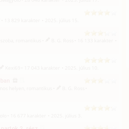
7
13 829 karakter
2025. július 15.
dőszoba, romantikus
B. G. Ross
16 133 karakter
Kexi69
17 043 karakter
2025. július 10.
zban
vános helyen, romantikus
B. G. Ross
olo
16 677 karakter
2025. július 3.
partok 2. rész