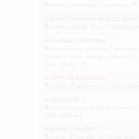
homo, Valentin-nap, romantikus
A heteró haverom segített sikosít
homo, fordítás
rav4
7 659 kara
A munkásszálló titkai
homo, biszex, középkorú, munkatárs,
nyilvános helyen, swinger, szilveszter,
2025. október 30.
A sportoló és a kocka
homo
szgdszemi
17 626 karakt
A vizimentő
homo, középkorú, nyilvános helyen, 
2025. október 2.
A helyes megálló
homo
FeCoNi
14 740 karakter