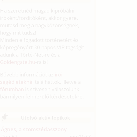
Ha szeretnéd magad kipróbálni
íróként/fordítóként, akkor gyere,
mutasd meg a nagyközönségnek,
hogy mit tudsz!
Minden elfogadott történetért és
képregényért 30 napos VIP tagságit
adunk a Törté-Net-re és a
Goldengate.hu
-ra is!
Bővebb információt az
írói
segédleteknél
találhattok, illetve a
fórumban
is szívesen válaszolunk
bármilyen felmerülő kérdésetekre.
Utolsó aktív topikok
Ágnes, a szomszédasszony
Tom57
ma 01:57