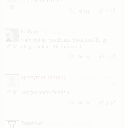
Valóban nem rossz.
1
Válasz
kaliban
2025. augusztus 1. 18:11
#3
Nem volt ez rossz! Lesz folytatása? Ez így
eléggé befejezetlennek tűnik.
1
Válasz
sportyman (alttpg)
2025. július 31. 15:44
#2
S
Átlagos homo fantázia.
0
Válasz
Törté-Net
2025. július 31. 00:00
#1