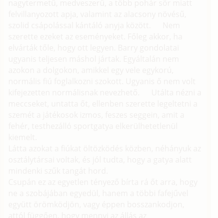
nagytermetű, medveszerű, a több pohár sör miatt
felvillanyozott apja, valamint az alacsony növésű,
szolid csápolással kántáló anyja között. Nem
szerette ezeket az eseményeket. Főleg akkor, ha
elvárták tőle, hogy ott legyen. Barry gondolatai
ugyanis teljesen máshol jártak. Egyáltalán nem
azokon a dolgokon, amikkel egy vele egykorú,
normális fiú foglalkozni szokott. Ugyanis ő nem volt
kifejezetten normálisnak nevezhető. Utálta nézni a
meccseket, untatta őt, ellenben szerette legeltetni a
szemét a játékosok izmos, feszes seggein, amit a
fehér, testhezálló sportgatya elkerülhetetlenül
kiemelt.
Látta azokat a fiúkat öltözködés közben, néhányuk az
osztálytársai voltak, és jól tudta, hogy a gatya alatt
mindenki szűk tangát hord.
Csupán ez az egyetlen tényező bírta rá őt arra, hogy
ne a szobájában egyedül, hanem a többi fafejűvel
együtt örömködjön, vagy éppen bosszankodjon,
attól függően, hogy mennyi az állás az