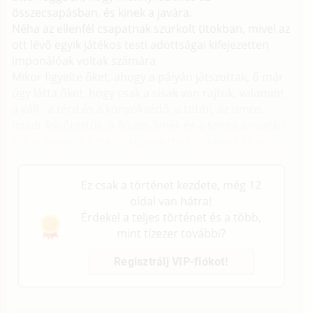
összecsapásban, és kinek a javára.
Néha az ellenfél csapatnak szurkolt titokban, mivel az
ott lévő egyik játékos testi adottságai kifejezetten
imponálóak voltak számára
Mikor figyelte őket, ahogy a pályán játszottak, ő már
úgy látta őket, hogy csak a sisak van rajtuk, valamint
a váll-, a térd és a könyökvédő, a többi, az izmos,
izzadt felsőtestük, a feszes fenék és a tanga anyagán
kidomborodó fütykös képzeletbeli, csupasz és sokat
mutató képe szórakoztatta igazán.
Ez csak a történet kezdete, még 12
oldal van hátra!
Érdekel a teljes történet és a több,
mint tízezer további?
Regisztrálj VIP-fiókot!