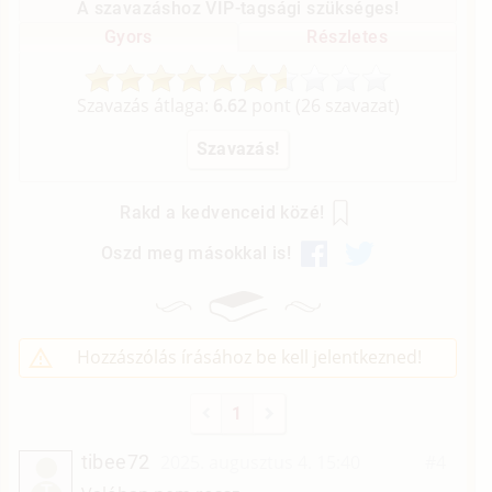
A szavazáshoz VIP-tagsági szükséges!
Gyors
Részletes
Szavazás átlaga:
6.62
pont (
26
szavazat)
Rakd a kedvenceid közé!
Oszd meg másokkal is!
Hozzászólás írásához be kell jelentkezned!
1
tibee72
2025. augusztus 4. 15:40
#4
T