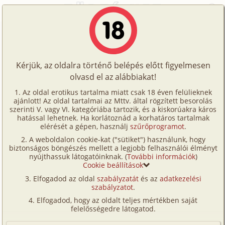
Főoldal
/
Történetek
/
Homo
/
A rózsaszín nyúl
Történetek
A rózsaszín nyúl
Képregények
Kérjük, az oldalra történő belépés előtt figyelmesen
Filmek
olvasd el az alábbiakat!
homo
,
diák
,
szűz
,
tini
,
leskelődés
,
romantikus
Írók
B. G. Ross
Az oldal erotikus tartalma miatt csak 18 éven felülieknek
ajánlott! Az oldal tartalmai az Mttv. által rögzített besorolás
Tölts
szerinti V. vagy VI. kategóriába tartozik, és a kiskorúakra káros
Címkék
hatással lehetnek. Ha korlátoznád a korhatáros tartalmak
Szavazás átlaga:
6.62
pont (
26
szavazat)
fel
elérését a gépen, használj
szűrőprogramot
.
Kereső
Megjelenés:
2025. július 31.
A weboldalon cookie-kat ("sütiket") használunk, hogy
Te
Hossz:
25 961 karakter
biztonságos böngészés mellett a legjobb felhasználói élményt
VIP
nyújthassuk látogatóinknak. (
További információk
)
Elolvasva:
546 alkalommal
is!
Cookie beállítások
Fórum
Elfogadod az oldal
szabályzatát
és az
adatkezelési
A fiatal Jase Barry figyelmét folyton leköti a
szabályzatot
.
rózsaszín nyúl jelmezt viselő valaki, aki
Versenyeink
Elfogadod, hogy az oldalt teljes mértékben saját
mindig megjelenik a város sporteseményein.
Ügyfélszolgálat
felelősségedre látogatod.
Ami viszont valóban foglalkoztatja, hogy ki
Írói segédletek