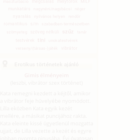
megcsalás
mélytorok
maszturbáció
MILF
munkatárs
nagynéni/nagybácsi
néger
nyaralás
nyilvános helyen
rendőr
romantikus
s/m
szabadban-természetben
szűz
szöveg nélküli
szörnyeteg
tanár
tini
testvérek
unokatestvérek
vibrátor
verseny/(társas-)játék
Erotikus történetek ajánló
Gimis élményeim
(leszbi, vibrátor szex történet)
Kata remegni kezdett a kéjtől, amikor
a vibrátor feje hüvelyébe nyomódott.
Lilla eközben Kata egyik kezét
mellére, a másikat puncijához rakta.
Kata eleinte kissé ügyetlenül mozgatta
ujjait, de Lilla vezette a kezét és egyre
jobban nyomta pinusába. Évi óvatosan