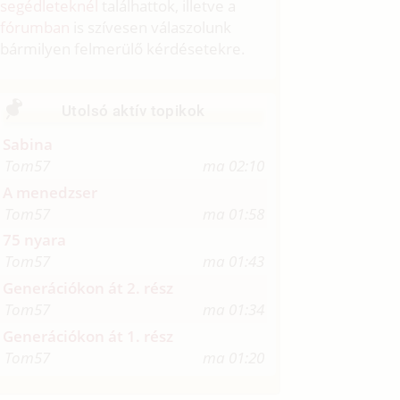
segédleteknél
találhattok, illetve a
fórumban
is szívesen válaszolunk
bármilyen felmerülő kérdésetekre.
Utolsó aktív topikok
Sabina
Tom57
ma 02:10
A menedzser
Tom57
ma 01:58
75 nyara
Tom57
ma 01:43
Generációkon át 2. rész
Tom57
ma 01:34
Generációkon át 1. rész
Tom57
ma 01:20