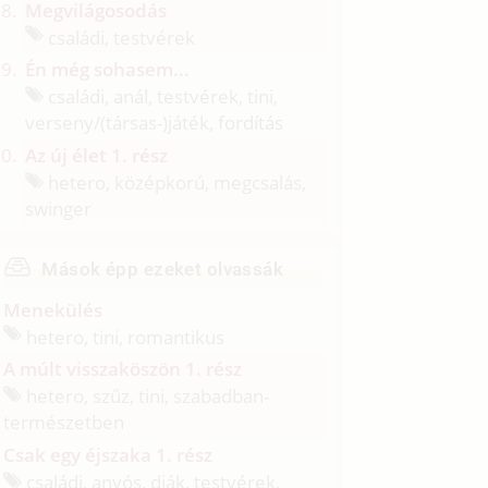
Megvilágosodás
családi, testvérek
Én még sohasem...
családi, anál, testvérek, tini,
verseny/
(társas-)játék, fordítás
Az új élet 1. rész
hetero, középkorú, megcsalás,
swinger
Mások épp ezeket olvassák
Menekülés
hetero, tini, romantikus
A múlt visszaköszön 1. rész
hetero, szűz, tini, szabadban-
természetben
Csak egy éjszaka 1. rész
családi, anyós, diák, testvérek,