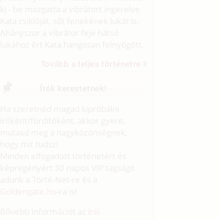
ki - be mozgatta a vibrátort ingerelve
Kata csiklóját, sőt fenekének lukát is.
Ahányszor a vibrátor feje hátsó
lukához ért Kata hangosan felnyögött.
Tovább a teljes történetre
Írók kerestetnek!
Ha szeretnéd magad kipróbálni
íróként/fordítóként, akkor gyere,
mutasd meg a nagyközönségnek,
hogy mit tudsz!
Minden elfogadott történetért és
képregényért 30 napos VIP tagságit
adunk a Törté-Net-re és a
Goldengate.hu
-ra is!
Bővebb információt az
írói