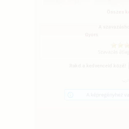
Összes ké
A szavazásho
Gyors
Szavazás átla
Rakd a kedvenceid közé!
A képregényhez va