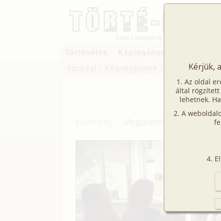
Szex képregény
Történetek
Képregények
Filmek
Kérjük, 
Főoldal
/
Képregények
/
Leszbi
/
Megzs
Az oldal er
Megzsa
által rögzítet
lehetnek. Ha
A weboldalo
Előzmény
Megzsarolva 2. rész (leszb
fe
E