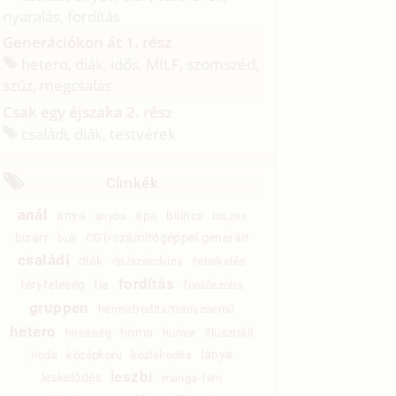
nyaralás, fordítás
Generációkon át 1. rész
hetero, diák, idős, MILF, szomszéd,
szűz, megcsalás
Csak egy éjszaka 2. rész
családi, diák, testvérek
Címkék
anál
anya
apa
bilincs
anyós
biszex
bizarr
CGI/számítógéppel generált
buli
családi
diák
dp/szendvics
fenekelés
fordítás
férj-feleség
fia
fürdőszoba
gruppen
hermafrodita/transznemű
hetero
homo
híresség
humor
illusztrált
lánya
iroda
középkorú
közlekedés
leszbi
leskelődés
manga-film