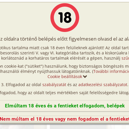
Írók
Tölts fel Te is!
Címkék
Kereső
VIP
Egyéb
az oldalra történő belépés előtt figyelmesen olvasd el az a
arolva 3. rész
otikus tartalma miatt csak 18 éven felülieknek ajánlott! Az oldal tar
rolva 3. rész
t besorolás szerinti V. vagy VI. kategóriába tartozik, és a kiskorúakra
 korlátoznád a korhatáros tartalmak elérését a gépen, használj
szű
n cookie-kat ("sütiket") használunk, hogy biztonságos böngészés me
i, diák, CGI/
számítógéppel generált)
lhasználói élményt nyújthassuk látogatóinknak. (
További informáci
Cookie beállítások
Elfogadod az oldal
szabályzatát
és az
adatkezelési szabályzatot
.
lfogadod, hogy az oldalt teljes mértékben saját felelősségedre látog
Elmúltam 18 éves és a fentieket elfogadom, belépek
Nem múltam el 18 éves vagy nem fogadom el a fentieke