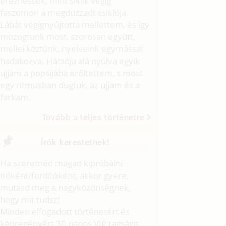
érezhessük, mint siklik végig
faszomon a megduzzadt csiklója.
Lábát végignyújtotta mellettem, és így
mozogtunk most, szorosan együtt,
mellei köztünk, nyelveink egymással
hadakozva. Hátsója alá nyúlva egyik
ujjam a popsijába erőltettem, s most
egy ritmusban dugtuk, az ujjam és a
farkam.
Tovább a teljes történetre
Írók kerestetnek!
Ha szeretnéd magad kipróbálni
íróként/fordítóként, akkor gyere,
mutasd meg a nagyközönségnek,
hogy mit tudsz!
Minden elfogadott történetért és
képregényért 30 napos VIP tagságit