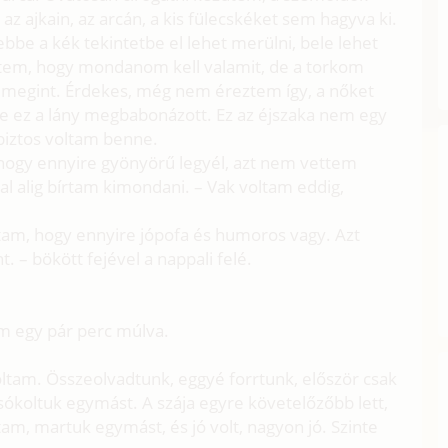
az ajkain, az arcán, a kis fülecskéket sem hagyva ki.
be a kék tekintetbe el lehet merülni, bele lehet
eztem, hogy mondanom kell valamit, de a torkom
a megint. Érdekes, még nem éreztem így, a nőket
de ez a lány megbabonázott. Ez az éjszaka nem egy
biztos voltam benne.
 hogy ennyire gyönyörű legyél, azt nem vettem
l alig bírtam kimondani. – Vak voltam eddig,
tam, hogy ennyire jópofa és humoros vagy. Azt
nt. – bökött fejével a nappali felé.
m egy pár perc múlva.
tam. Összeolvadtunk, eggyé forrtunk, először csak
koltuk egymást. A szája egyre követelőzőbb lett,
am, martuk egymást, és jó volt, nagyon jó. Szinte