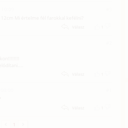
. 10:09
#3
12cm Mi értelme fél farokkal kefélni?
1
Válasz
#2
on!!!!!!!!
lódítani....
1
Válasz
 00:00
#1
?
1
Válasz
1