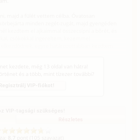
tam.
ni, majd a fülét vettem célba. Óvatosan
 körbejárta minden zegét-zugát, majd gyengéden
él kezdtem el ajkaimmal összecsípni a bőrét, és
kkal, csókokkal ingereltem, kezemmel
hék elkezdődnek, egyre határozottabban kezdtem
énet kezdete, még 13 oldal van hátra!
történet és a több, mint tízezer további?
Regisztrálj VIP-fiókot!
z VIP-tagsági szükséges!
Részletes
aga:
8.7
pont (
105
szavazat)