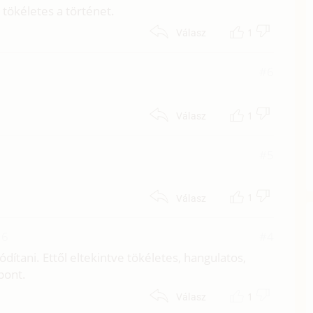
 tökéletes a történet.
1
Válasz
#6
1
Válasz
#5
1
Válasz
16
#4
ódítani. Ettől eltekintve tökéletes, hangulatos,
pont.
1
Válasz