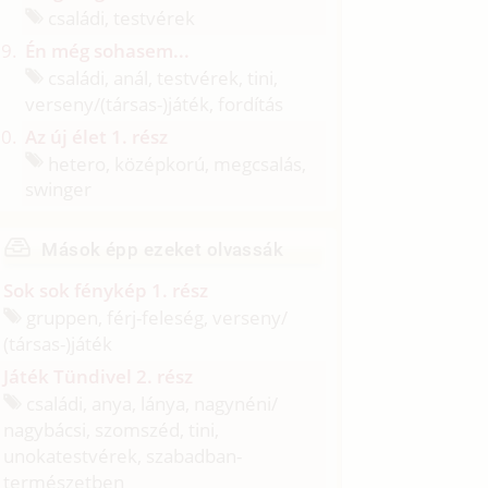
családi, testvérek
Én még sohasem...
családi, anál, testvérek, tini,
verseny/
(társas-)játék, fordítás
Az új élet 1. rész
hetero, középkorú, megcsalás,
swinger
Mások épp ezeket olvassák
Sok sok fénykép 1. rész
gruppen, férj-feleség, verseny/
(társas-)játék
Játék Tündivel 2. rész
családi, anya, lánya, nagynéni/
nagybácsi, szomszéd, tini,
unokatestvérek, szabadban-
természetben