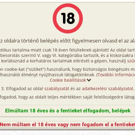
Írók
Tölts fel Te is!
Címkék
Kereső
VIP
Egyéb
az oldalra történő belépés előtt figyelmesen olvasd el az a
emélyi titkár kalandjai 2. rész
otikus tartalma miatt csak 18 éven felülieknek ajánlott! Az oldal tar
tkár kalandjai 2. rész
t besorolás szerinti V. vagy VI. kategóriába tartozik, és a kiskorúakra
 korlátoznád a korhatáros tartalmak elérését a gépen, használj
szű
n cookie-kat ("sütiket") használunk, hogy biztonságos böngészés me
djai 1. rész (hetero)
lhasználói élményt nyújthassuk látogatóinknak. (
További informáci
Cookie beállítások
djai 3. rész (hetero, anál)
Elfogadod az oldal
szabályzatát
és az
adatkezelési szabályzatot
.
 lábbal behajtottam, és óvatosan leraktam Évikét.
lfogadod, hogy az oldalt teljes mértékben saját felelősségedre látog
jeli lámpát, amely halvány, sejtelmes fénnyel
Elmúltam 18 éves és a fentieket elfogadom, belépek
 mellettem a kis teste, óvatosan bal kezemet a feje
el kezdtem simogatni az arcát, miközben fölé
Nem múltam el 18 éves vagy nem fogadom el a fentieke
ársonyos volt, és hosszú, ez az egyik gyengém.
 arca. Óvatosan cirógatni kezdtem, a szemöldök