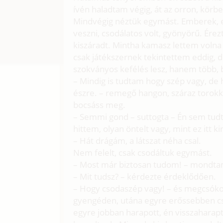
ívén haladtam végig, át az orron, körbe 
Mindvégig néztük egymást. Emberek, eb
veszni, csodálatos volt, gyönyörű. Ér
kiszáradt. Mintha kamasz lettem voln
csak játékszernek tekintettem eddig, 
szokványos kefélés lesz, hanem több, 
– Mindig is tudtam hogy szép vagy, de
észre. – remegő hangon, száraz torokka
bocsáss meg.
– Semmi gond – suttogta – Én sem tud
hittem, olyan öntelt vagy, mint ez itt ki
– Hát drágám, a látszat néha csal.
Nem felelt, csak csodáltuk egymást.
– Most már biztosan tudom! – mondta
– Mit tudsz? – kérdezte érdeklődően.
– Hogy csodaszép vagy! – és megcsókol
gyengéden, utána egyre erőssebben csó
egyre jobban harapott, én visszaharapt