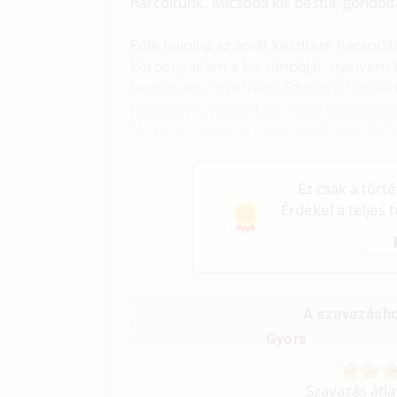
harcoltunk. Micsoda kis bestia, gondol
Fölé hajolva az arcát kezdtem harapdál
körbenyaltam a kis cimpáját, nyelvem
bedugtam a nyelvem. Ezután a fültövén
haladtam a nyaka felé. Apró harapáso
félresimítottam a haját, és ahol a pi
harapdálni.
Ez csak a tört
Érdekel a teljes 
A szavazásho
Gyors
Szavazás átl