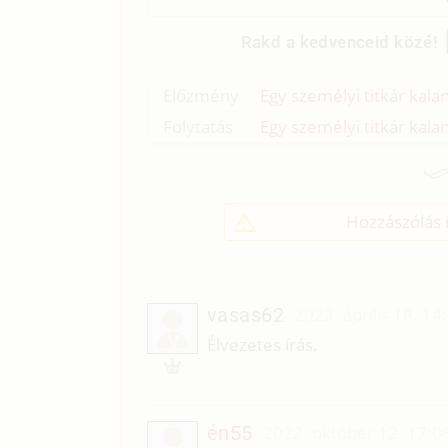
Rakd a kedvenceid közé!
Előzmény
Egy személyi titkár kalan
Folytatás
Egy személyi titkár kalan
Hozzászólás í
vasas62
2023. április 18. 14
V
Élvezetes írás.
én55
2022. október 12. 17:0