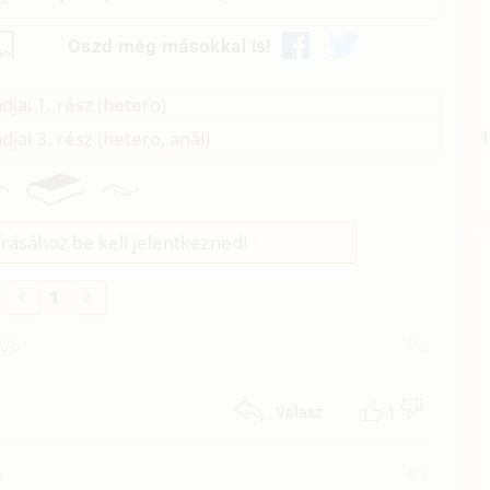
Oszd meg másokkal is!
djai 1. rész (hetero)
djai 3. rész (hetero, anál)
rásához be kell jelentkezned!
1
:06
#8
1
Válasz
6
#7