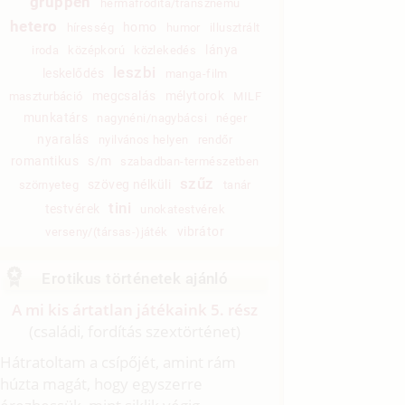
gruppen
hermafrodita/transznemű
hetero
homo
híresség
humor
illusztrált
lánya
iroda
középkorú
közlekedés
leszbi
leskelődés
manga-film
megcsalás
mélytorok
maszturbáció
MILF
munkatárs
nagynéni/nagybácsi
néger
nyaralás
nyilvános helyen
rendőr
romantikus
s/m
szabadban-természetben
szűz
szöveg nélküli
szörnyeteg
tanár
tini
testvérek
unokatestvérek
vibrátor
verseny/(társas-)játék
Erotikus történetek ajánló
A mi kis ártatlan játékaink 5. rész
(családi, fordítás szextörténet)
Hátratoltam a csípőjét, amint rám
húzta magát, hogy egyszerre