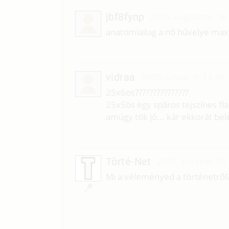
jbf8fynp
2008. augusztus 16
anatomiailag a nő hűvelye max 
vidraa
2008. január 9. 13:48
25x6os???????????????
25x5ös egy spáros tejszínes flak
amúgy tök jó... kár ekkorát bele
Törté-Net
2007. október 19.
Mi a véleményed a történetről