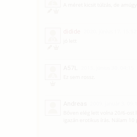
É
A méret kicsit túlzás, de amúgy
didide
2020. június 17. 15:52
D
jó lett
A57L
2015. június 30. 04:15
A
Ez sem rossz.
Andreas
2009. január 3. 09:
Bőven elég lett volna 20/6-ost l
igazán erotikus írás. Nálam 10 