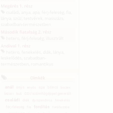
Megérés 1. rész
családi, anya, apa, férj-feleség, fia,
lánya, szűz, testvérek, masszázs,
szabadban-természetben
Második fiatalság 2. rész
hetero, férj-feleség, illusztrált
Andival 1. rész
hetero, fenekelés, diák, lánya,
leskelődés, szabadban-
természetben, romantikus
Címkék
anál
anya
apa
bilincs
anyós
biszex
bizarr
CGI/számítógéppel generált
buli
családi
diák
dp/szendvics
fenekelés
fordítás
férj-feleség
fia
fürdőszoba