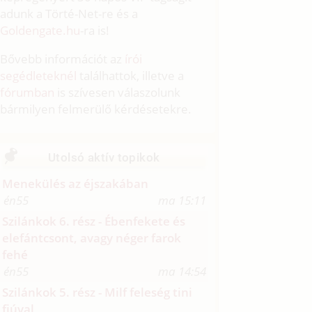
adunk a Törté-Net-re és a
Goldengate.hu
-ra is!
Bővebb információt az
írói
segédleteknél
találhattok, illetve a
fórumban
is szívesen válaszolunk
bármilyen felmerülő kérdésetekre.
Utolsó aktív topikok
Menekülés az éjszakában
én55
ma 15:11
Szilánkok 6. rész - Ébenfekete és
elefántcsont, avagy néger farok
fehé
én55
ma 14:54
Szilánkok 5. rész - Milf feleség tini
fiúval