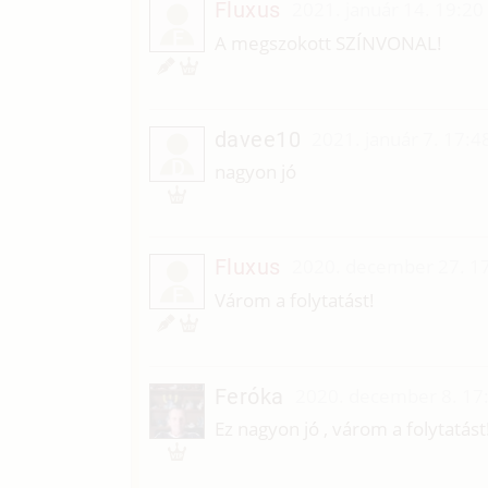
Fluxus
2021. január 14. 19:20
F
A megszokott SZÍNVONAL!
davee10
2021. január 7. 17:4
D
nagyon jó
Fluxus
2020. december 27. 1
F
Várom a folytatást!
Feróka
2020. december 8. 17
Ez nagyon jó , várom a folytatást