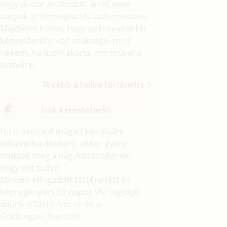
nagy dudor árulkodott arról, nem
vagyok az önmegtartóztatás mestere.
Majdnem biztos, hogy neki kevesebb
képzelőerőre volt szüksége, mint
nekem, ha tudni akarta, mit művel a
testvére.
Tovább a teljes történetre
Írók kerestetnek!
Ha szeretnéd magad kipróbálni
íróként/fordítóként, akkor gyere,
mutasd meg a nagyközönségnek,
hogy mit tudsz!
Minden elfogadott történetért és
képregényért 30 napos VIP tagságit
adunk a Törté-Net-re és a
Goldengate.hu
-ra is!