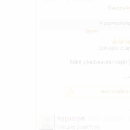
Összes ké
A szavazásho
Gyors
Szavazás átla
Rakd a kedvenceid közé!
Hozzászólás í
forgacspal
2024. december 4
F
Tetszett a történet