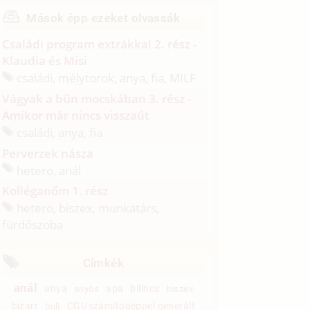
Mások épp ezeket olvassák
Családi program extrákkal 2. rész -
Klaudia és Misi
családi, mélytorok, anya, fia, MILF
Vágyak a bűn mocskában 3. rész -
Amikor már nincs visszaút
családi, anya, fia
Perverzek násza
hetero, anál
Kolléganőm 1. rész
hetero, biszex, munkatárs,
fürdőszoba
Címkék
anál
anya
apa
bilincs
anyós
biszex
bizarr
CGI/számítógéppel generált
buli