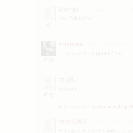
Mikhail
2022. november 27. 
M
Lesz folytatás?
sikamika
2022. augusztus 14.
nem is rossz...9 pont nálam.
ittujfiu
2021. június 29. 23:17
I
Érdekes
Ez egy válasz
sportyman (alttpg)
2
deajk2008
2021. június 12. 0
D
Ez nagyon tetszett, szinte a sze