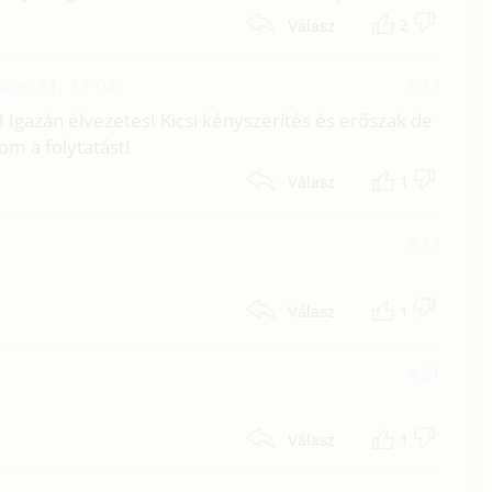
2
Válasz
jus 31. 17:04
#23
! Igazán élvezetes! Kicsi kényszerítés és erőszak de
om a folytatást!
1
Válasz
#22
1
Válasz
#21
1
Válasz