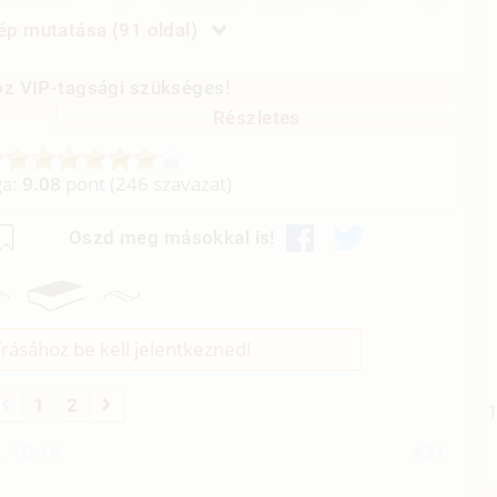
p mutatása (91 oldal)
z VIP-tagsági szükséges!
Részletes
ga:
9.08
pont (
246
szavazat)
Oszd meg másokkal is!
rásához be kell jelentkezned!
1
2
. 10:18
#31