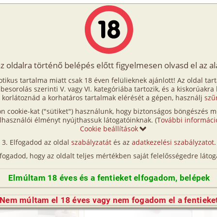
Írók
Tölts fel Te is!
Címkék
Kereső
VIP
Egyéb
az oldalra történő belépés előtt figyelmesen olvasd el az a
helyett fizetni
otikus tartalma miatt csak 18 éven felülieknek ajánlott! Az oldal tar
lyett fizetni
t besorolás szerinti V. vagy VI. kategóriába tartozik, és a kiskorúakra
 korlátoznád a korhatáros tartalmak elérését a gépen, használj
szű
n cookie-kat ("sütiket") használunk, hogy biztonságos böngészés me
(így nincs vérségi kapcsolat közöttük), a valósággal való
lhasználói élményt nyújthassuk látogatóinknak. (
További informáci
n egyezés a véletlen műve.)
Cookie beállítások
Elfogadod az oldal
szabályzatát
és az
adatkezelési szabályzatot
.
lfogadod, hogy az oldalt teljes mértékben saját felelősségedre látog
Elmúltam 18 éves és a fentieket elfogadom, belépek
Nem múltam el 18 éves vagy nem fogadom el a fentieke