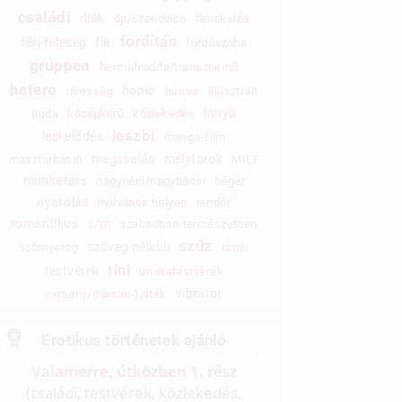
családi
diák
dp/szendvics
fenekelés
fordítás
férj-feleség
fia
fürdőszoba
gruppen
hermafrodita/transznemű
hetero
homo
híresség
humor
illusztrált
lánya
iroda
középkorú
közlekedés
leszbi
leskelődés
manga-film
megcsalás
mélytorok
maszturbáció
MILF
munkatárs
nagynéni/nagybácsi
néger
nyaralás
nyilvános helyen
rendőr
romantikus
s/m
szabadban-természetben
szűz
szöveg nélküli
szörnyeteg
tanár
tini
testvérek
unokatestvérek
vibrátor
verseny/(társas-)játék
Erotikus történetek ajánló
Valamerre, útközben 1. rész
(családi, testvérek, közlekedés,