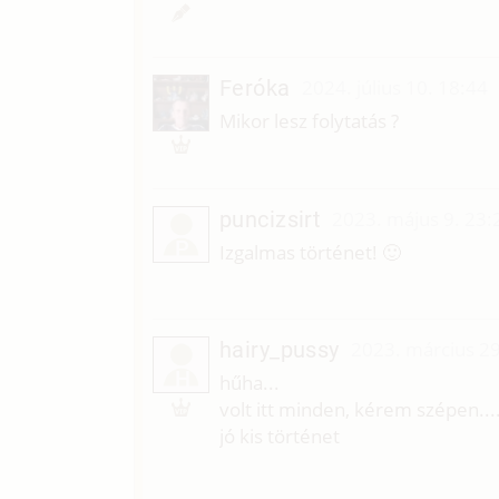
Feróka
2024. július 10. 18:44
Mikor lesz folytatás ?
puncizsirt
2023. május 9. 23:
P
Izgalmas történet! 🙂
hairy_pussy
2023. március 29
H
hűha...
volt itt minden, kérem szépen...
jó kis történet