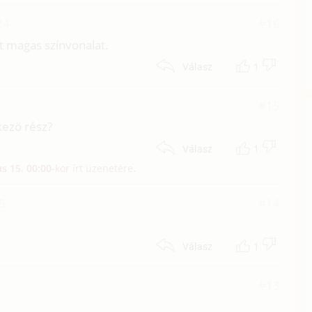
24
#16
t magas színvonalat.
1
Válasz
#15
kezö rész?
1
Válasz
us 15. 00:00
-kor írt üzenetére.
45
#14
1
Válasz
#13