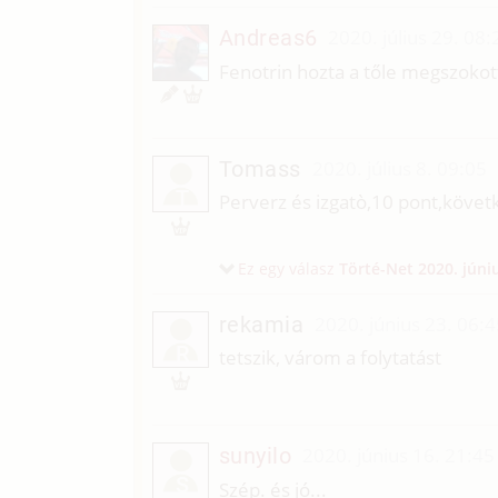
Andreas6
2020. július 29. 08:
Fenotrin hozta a tőle megszokot
Tomass
2020. július 8. 09:05
T
Perverz és izgatò,10 pont,követ
Ez egy válasz
Törté-Net
2020. júni
rekamia
2020. június 23. 06:
R
tetszik, várom a folytatást
sunyilo
2020. június 16. 21:45
S
Szép. és jó...