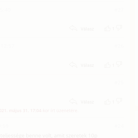
05:40
#27
1
Válasz
 12:57
#26
1
Válasz
#25
1
Válasz
021. május 31. 17:04
-kor írt üzenetére.
9:59
#24
x teljessége benne volt, amit szeretek 10p