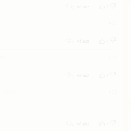
1
Válasz
#30
1
Válasz
29
#29
1
Válasz
. 16:55
#28
.
1
Válasz