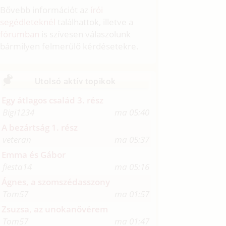
Bővebb információt az
írói
segédleteknél
találhattok, illetve a
fórumban
is szívesen válaszolunk
bármilyen felmerülő kérdésetekre.
Utolsó aktív topikok
Egy átlagos család 3. rész
Bigi1234
ma 05:40
A bezártság 1. rész
veteran
ma 05:37
Emma és Gábor
fiesta14
ma 05:16
Ágnes, a szomszédasszony
Tom57
ma 01:57
Zsuzsa, az unokanővérem
Tom57
ma 01:47