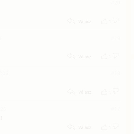
#20
1
Válasz
8
#19
1
Válasz
7:06
#18
1
Válasz
:26
#17
!!
1
Válasz