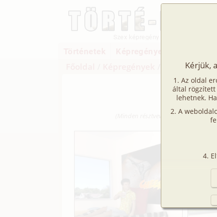
Szex képregény
Történetek
Képregények
Filmek
Kérjük, 
Főoldal
/
Képregények
/
Családi
/
Más 
Az oldal er
Más he
által rögzítet
lehetnek. Ha
A weboldalo
(Minden résztvevő a képzelet szülötte 
fe
bármilye
E