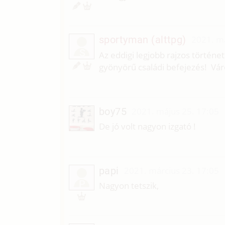
sportyman (alttpg)
2021. má
S
Az eddigi legjobb rajzos történet
gyönyörű családi befejezés! Vár
boy75
2021. május 25. 17:05
De jó volt nagyon izgató !
papi
2021. március 23. 17:05
P
Nagyon tetszik,