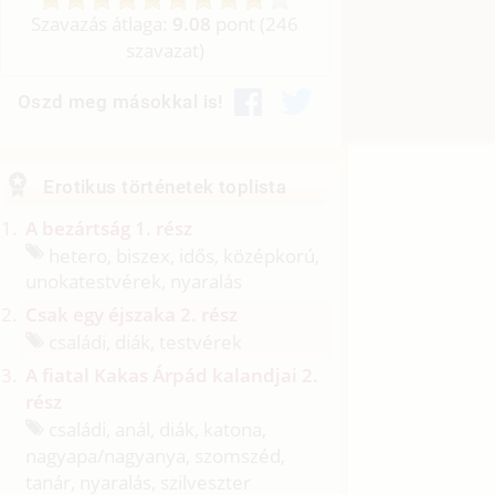
Szavazás átlaga:
9.08
pont (
246
szavazat)
Oszd meg másokkal is!
Erotikus történetek toplista
A bezártság 1. rész
hetero, biszex, idős, középkorú,
unokatestvérek, nyaralás
Csak egy éjszaka 2. rész
családi, diák, testvérek
A fiatal Kakas Árpád kalandjai 2.
rész
családi, anál, diák, katona,
nagyapa/
nagyanya, szomszéd,
tanár, nyaralás, szilveszter