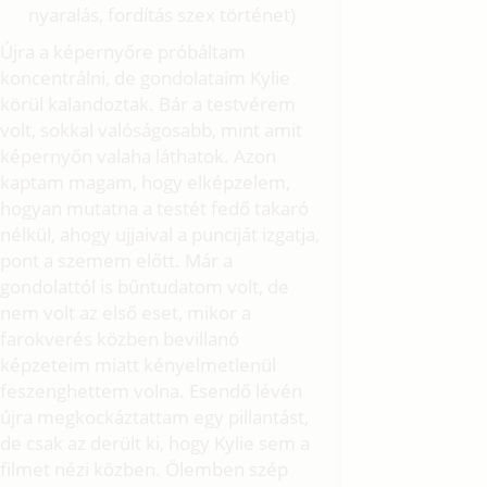
nyaralás, fordítás szex történet)
Újra a képernyőre próbáltam
koncentrálni, de gondolataim Kylie
körül kalandoztak. Bár a testvérem
volt, sokkal valóságosabb, mint amit
képernyőn valaha láthatok. Azon
kaptam magam, hogy elképzelem,
hogyan mutatna a testét fedő takaró
nélkül, ahogy ujjaival a punciját izgatja,
pont a szemem előtt. Már a
gondolattól is bűntudatom volt, de
nem volt az első eset, mikor a
farokverés közben bevillanó
képzeteim miatt kényelmetlenül
feszenghettem volna. Esendő lévén
újra megkockáztattam egy pillantást,
de csak az derült ki, hogy Kylie sem a
filmet nézi közben. Ölemben szép