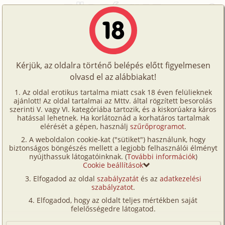
Főoldal
/
Írók
/
kivancsigi
/
Történetek
Történetek
kivancsigi erotikus történetei
Képregények
Kérjük, az oldalra történő belépés előtt figyelmesen
Filmek
olvasd el az alábbiakat!
Nem:
férfi
Írók
Beállítottság:
heteroszexuális
Az oldal erotikus tartalma miatt csak 18 éven felülieknek
ajánlott! Az oldal tartalmai az Mttv. által rögzített besorolás
Tölts
Születési dátum:
1945. június 10.
szerinti V. vagy VI. kategóriába tartozik, és a kiskorúakra káros
Ország:
Magyarország
Címkék
hatással lehetnek. Ha korlátoznád a korhatáros tartalmak
fel
Város:
Budapest
elérését a gépen, használj
szűrőprogramot
.
Kereső
E-mail:
gacsivan@gmail.com
A weboldalon cookie-kat ("sütiket") használunk, hogy
Te
biztonságos böngészés mellett a legjobb felhasználói élményt
VIP
Legtöbbet használt címkéi:
gruppen (41) , férj-
nyújthassuk látogatóinknak. (
További információk
)
is!
Cookie beállítások
feleség (25) , megcsalás (15) , nyaralás (15) ,
Fórum
Elfogadod az oldal
szabályzatát
és az
adatkezelési
hetero (12) , swinger (12)
szabályzatot
.
Versenyeink
Hozzászólásai:
618 db
Elfogadod, hogy az oldalt teljes mértékben saját
Ügyfélszolgálat
felelősségedre látogatod.
Dátum
40
Írói segédletek