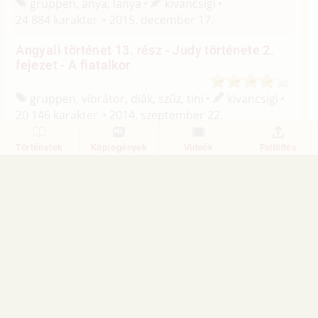
gruppen, anya, lánya
kivancsigi
24 884 karakter
2015. december 17.
Angyali történet 13. rész - Judy története 2.
fejezet - A fiatalkor
gruppen, vibrátor, diák, szűz, tini
kivancsigi
20 146 karakter
2014. szeptember 22.
Angyali történet 13. rész - Judy története 1.
Történetek
Képregények
Videók
Feltöltés
fejezet - A gyerekkor
gruppen
kivancsigi
27 200 karakter
2014. szeptember 10.
1
2