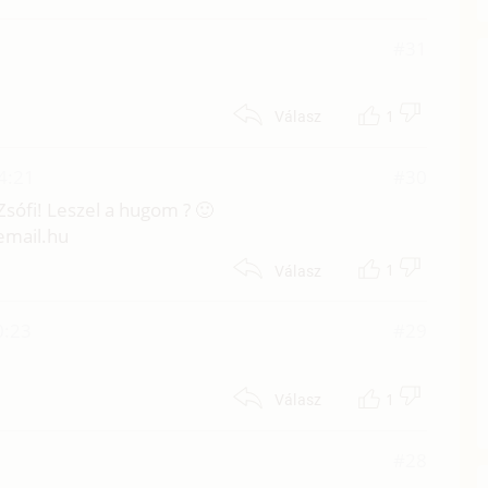
#31
1
Válasz
4:21
#30
Zsófi! Leszel a hugom ? 🙂
eemail.hu
1
Válasz
0:23
#29
1
Válasz
#28