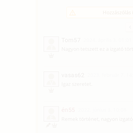
Hozzászólás í
Tom57
2024. április 3. 01:01
T
Nagyon tetszett ez a izgató tör
vasas62
2023. február 7. 14
V
Igaz szeretet.
én55
2022. június 3. 10:08
É
Remek történet, nagyon izgató