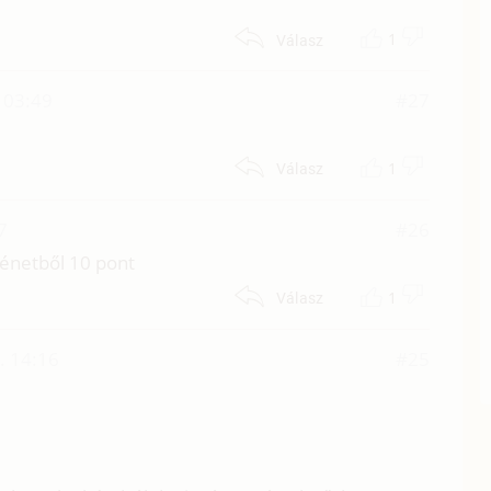
1
Válasz
 03:49
#27
1
Válasz
7
#26
ténetből 10 pont
1
Válasz
. 14:16
#25