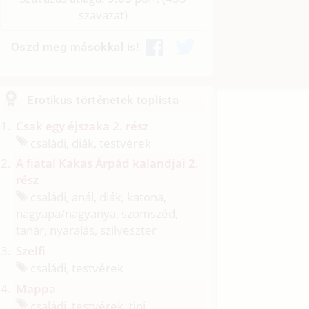
szavazat)
Oszd meg másokkal is!
Erotikus történetek toplista
Csak egy éjszaka 2. rész
családi, diák, testvérek
A fiatal Kakas Árpád kalandjai 2.
rész
családi, anál, diák, katona,
nagyapa/
nagyanya, szomszéd,
tanár, nyaralás, szilveszter
Szelfi
családi, testvérek
Mappa
családi, testvérek, tini