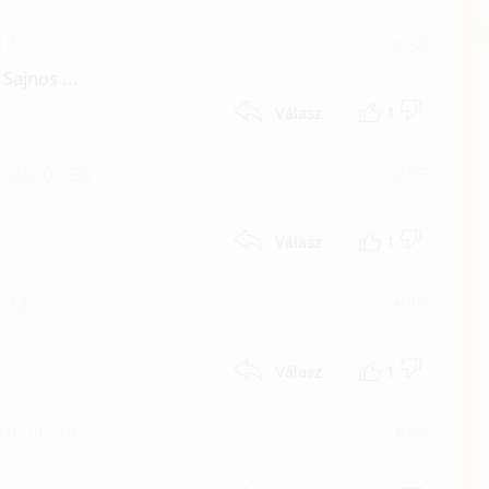
17
#38
Sajnos ...
1
Válasz
 26. 07:58
#37
1
Válasz
9:32
#36
1
Válasz
19. 06:33
#35