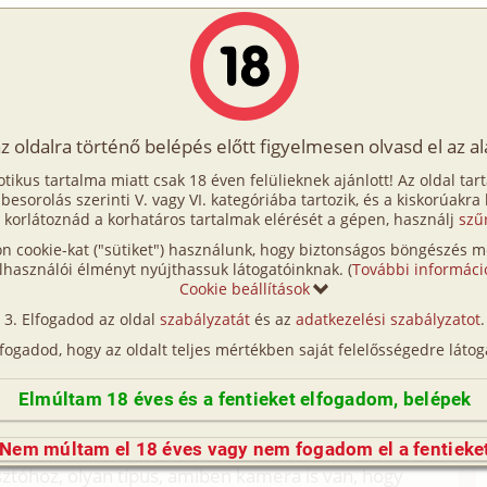
Írók
Tölts fel Te is!
Címkék
Kereső
VIP
Egyéb
az oldalra történő belépés előtt figyelmesen olvasd el az a
una
otikus tartalma miatt csak 18 éven felülieknek ajánlott! Az oldal tar
 szauna
t besorolás szerinti V. vagy VI. kategóriába tartozik, és a kiskorúakra
 korlátoznád a korhatáros tartalmak elérését a gépen, használj
szű
n cookie-kat ("sütiket") használunk, hogy biztonságos böngészés me
(így nincs vérségi kapcsolat közöttük), a valósággal való
lhasználói élményt nyújthassuk látogatóinknak. (
További informáci
n egyezés a véletlen műve.)
Cookie beállítások
ista, pesten lakik. Elég nagy köztünk a
Elfogadod az oldal
szabályzatát
és az
adatkezelési szabályzatot
.
őszak előtt felhívott, hogy lejönne hozzám, mert
lfogadod, hogy az oldalt teljes mértékben saját felelősségedre látog
, anyánkhoz meg nem akar menni, mert
ztem be a frissen befejezett házamba, és igen
Elmúltam 18 éves és a fentieket elfogadom, belépek
endégszobában nyugodtan tanulhat.
em, minden elég jól ki van találva. Minden
Nem múltam el 18 éves vagy nem fogadom el a fentieke
ztóhoz, olyan típus, amiben kamera is van, hogy