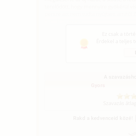
terelődött, hogy mennyire gyökérül vis
persze azt nem tudta nyújtani, amitől Z
nem is beszélve.
Ez csak a tört
Érdekel a teljes 
A szavazásho
Gyors
Szavazás átla
Rakd a kedvenceid közé!