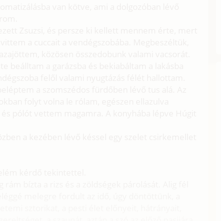
tomatizálásba van kötve, ami a dolgozóban lévő
arom.
zett Zsuzsi, és persze ki kellett mennem érte, mert
vittem a cuccait a vendégszobába. Megbeszéltük,
 hazajöttem, közösen összedobunk valami vacsorát.
e beálltam a garázsba és bekiabáltam a lakásba
dégszoba felől valami nyugtázás félét hallottam.
beléptem a szomszédos fürdőben lévő tus alá. Az
kban folyt volna le rólam, egészen ellazulva
t és pólót vettem magamra. A konyhába lépve Húgit
iközben a kezében lévő késsel egy szelet csirkemellet
felém kérdő tekintettel.
ám bízta a rizs és a zöldségek párolását. Alig fél
 eléggé melegre fordult az idő, úgy döntöttünk, a
temi sztorikat, a pesti élet előnyeit, hátrányait,
szereltséget, a szaunát, aztán a szó az előző pasijára