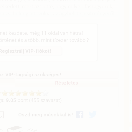
elkedett, mert azt hitte, hogy milyen faszagyerek,
suzsi boldog lett volna, az ágybéli teljesítményéről
énet kezdete, még 11 oldal van hátra!
történet és a több, mint tízezer további?
Regisztrálj VIP-fiókot!
z VIP-tagsági szükséges!
Részletes
ga:
9.05
pont (
455
szavazat)
Oszd meg másokkal is!