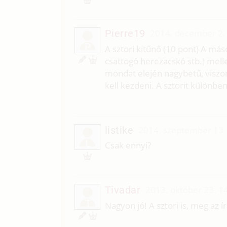
Pierre19
2014. december 2.
P
A sztori kitűnő (10 pont) A má
csattogó herezacskó stb.) melle
mondat elején nagybetű, viszo
kell kezdeni. A sztorit különbe
listike
2014. szeptember 13.
L
Csak ennyi?
Tivadar
2013. október 23. 1
T
Nagyon jó! A sztori is, meg az írá