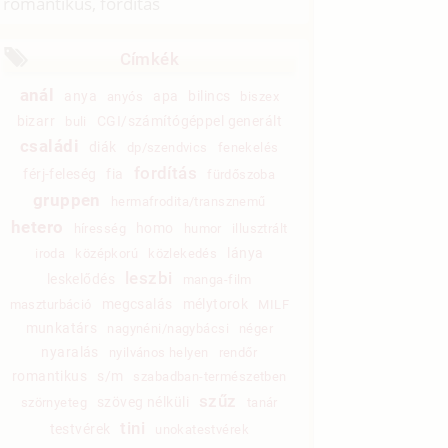
romantikus, fordítás
Címkék
anál
anya
apa
bilincs
anyós
biszex
bizarr
CGI/számítógéppel generált
buli
családi
diák
dp/szendvics
fenekelés
fordítás
férj-feleség
fia
fürdőszoba
gruppen
hermafrodita/transznemű
hetero
homo
híresség
humor
illusztrált
lánya
iroda
középkorú
közlekedés
leszbi
leskelődés
manga-film
megcsalás
mélytorok
maszturbáció
MILF
munkatárs
nagynéni/nagybácsi
néger
nyaralás
nyilvános helyen
rendőr
romantikus
s/m
szabadban-természetben
szűz
szöveg nélküli
szörnyeteg
tanár
tini
testvérek
unokatestvérek