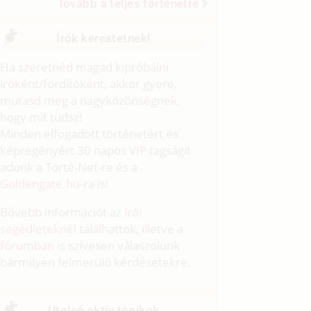
Tovább a teljes történetre
Írók kerestetnek!
Ha szeretnéd magad kipróbálni
íróként/fordítóként, akkor gyere,
mutasd meg a nagyközönségnek,
hogy mit tudsz!
Minden elfogadott történetért és
képregényért 30 napos VIP tagságit
adunk a Törté-Net-re és a
Goldengate.hu
-ra is!
Bővebb információt az
írói
segédleteknél
találhattok, illetve a
fórumban
is szívesen válaszolunk
bármilyen felmerülő kérdésetekre.
Utolsó aktív topikok