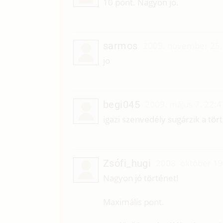
10 pont. Nagyon jó.
sarmos
2009. november 25.
jo
begi045
2009. május 7. 22:4
igazi szenvedély sugárzik a tör
Zsófi_hugi
2008. október 19
Nagyon jó történet!
Maximális pont.