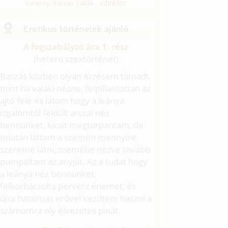
vibrátor
verseny/(társas-)játék
Erotikus történetek ajánló
A fogszabályzó ára 1. rész
(hetero szextörténet)
Baszás közben olyan érzésem támadt
mint ha valaki nézne, felpillantottan az
ajtó felé és látom hogy a leánya
izgalomtól feldúlt arccal néz
bennünket, kicsit megtorpantam, de
miután láttam a szemén mennyire
szeretné látni, szemébe nézve tovább
pumpáltam az anyját. Az a tudat hogy
a leánya néz bennünket,
felkorbácsolta perverz énemet, és
újra hatalmas erővel kezdtem baszni a
számomra oly élvezetes pinát.