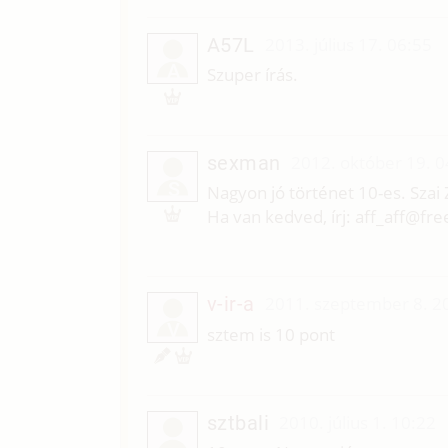
A57L
2013. július 17. 06:55
A
Szuper írás.
sexman
2012. október 19. 0
S
Nagyon jó történet 10-es. Szai 
Ha van kedved, írj: aff_aff@fr
v-ir-a
2011. szeptember 8. 2
V
sztem is 10 pont
sztbali
2010. július 1. 10:22