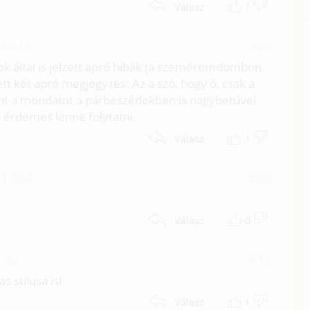
1
Válasz
 14:12
#34
sok által is jelzett apró hibák (a szeméremdombon
tt két apró megjegyzés: Az a szó, hogy ő, csak a
nt a mondatot a párbeszédekben is nagybetűvel
n érdemes lenne folytatni.
1
Válasz
 13:57
#33
0
Válasz
4:32
#32
s stilusa is!
1
Válasz