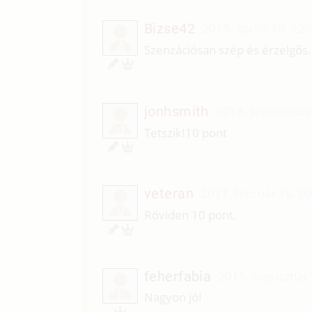
Bizse42
2019. április 30. 22:
Á
Szenzációsan szép és érzelgős. 
jonhsmith
2018. szeptember
J
Tetszik!10 pont
veteran
2017. február 16. 0
V
Röviden 10 pont.
feherfabia
2015. augusztus 
F
Nagyon jó!