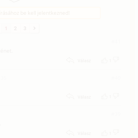
rásához be kell jelentkezned!
1
2
3
#41
ténet.
1
Válasz
:35
#40
1
Válasz
#39
.
1
Válasz