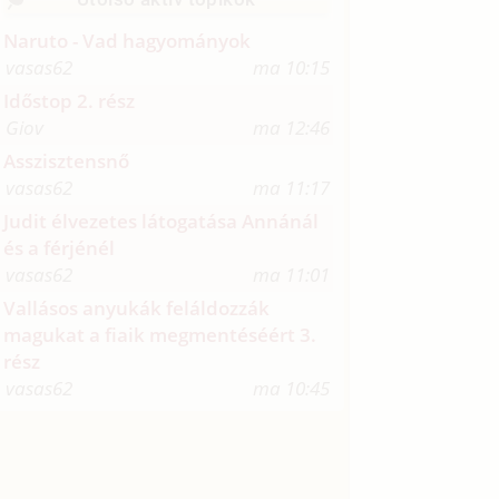
Naruto - Vad hagyományok
vasas62
ma 10:15
Időstop 2. rész
Giov
ma 12:46
Asszisztensnő
vasas62
ma 11:17
Judit élvezetes látogatása Annánál
és a férjénél
vasas62
ma 11:01
Vallásos anyukák feláldozzák
magukat a fiaik megmentéséért 3.
rész
vasas62
ma 10:45