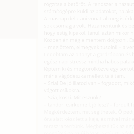
rögzítse a betörőt. A rendszer a házau
számítógépre küldi az adatokat, ha ak
A másnap délutáni vonattal meg is érke
sok csomagja volt. Hazamentünk és be
hogy estig kipakol, tanul, aztán mikor
Közben én még elmentem dolgozni. Est
– megjöttem, elmegyek tusolni! – a ven
Ledobtam az öltönyt a gardróbban és 
egész napi stressz mintha habos patako
léptem ki és megtörölközve egy sorto
már a vágódeszka mellett találtam.
– Szia! De jó illatod van – fogadott, m
vágott csíkokra.
– Szia, köszi. Mit eszünk?
– tandori csirkemell, jó lesz? – fordult 
Megkérdeztem, mit segíthetek, Ő pedig r
óra alatt kész lett a kaja, és mivel már
teraszra terítünk. Megbeszéltük az egye
megdícsérte az új házat, a stílust, a fel