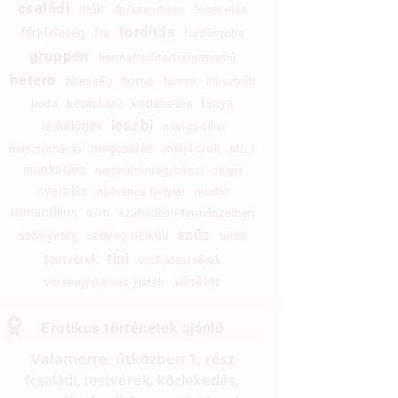
családi
diák
dp/szendvics
fenekelés
fordítás
férj-feleség
fia
fürdőszoba
gruppen
hermafrodita/transznemű
hetero
homo
híresség
humor
illusztrált
lánya
iroda
középkorú
közlekedés
leszbi
leskelődés
manga-film
megcsalás
mélytorok
maszturbáció
MILF
munkatárs
nagynéni/nagybácsi
néger
nyaralás
nyilvános helyen
rendőr
romantikus
s/m
szabadban-természetben
szűz
szöveg nélküli
szörnyeteg
tanár
tini
testvérek
unokatestvérek
vibrátor
verseny/(társas-)játék
Erotikus történetek ajánló
Valamerre, útközben 1. rész
(családi, testvérek, közlekedés,