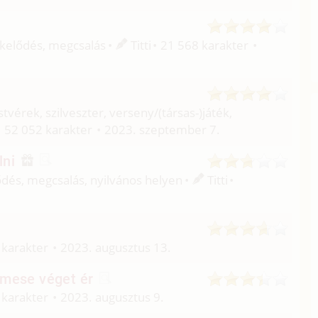
eskelődés, megcsalás
Titti
21 568 karakter
testvérek, szilveszter, verseny/
(társas-)játék,
52 052 karakter
2023. szeptember 7.
lni
elődés, megcsalás, nyilvános helyen
Titti
 karakter
2023. augusztus 13.
 mese véget ér
 karakter
2023. augusztus 9.