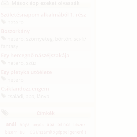
Mások épp ezeket olvassák
Születésnapom alkalmából 1. rész
hetero
Boszorkány
hetero, szörnyeteg, börtön, sci-fi/
fantasy
Egy hercegnő nászéjszakája
hetero, szűz
Egy pletyka utóélete
hetero
Csiklandozz engem
családi, apa, lánya
Címkék
anál
anya
apa
bilincs
anyós
biszex
bizarr
CGI/számítógéppel generált
buli