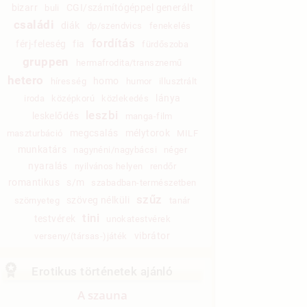
bizarr
CGI/számítógéppel generált
buli
családi
diák
dp/szendvics
fenekelés
fordítás
férj-feleség
fia
fürdőszoba
gruppen
hermafrodita/transznemű
hetero
homo
híresség
humor
illusztrált
lánya
iroda
középkorú
közlekedés
leszbi
leskelődés
manga-film
megcsalás
mélytorok
maszturbáció
MILF
munkatárs
nagynéni/nagybácsi
néger
nyaralás
nyilvános helyen
rendőr
romantikus
s/m
szabadban-természetben
szűz
szöveg nélküli
szörnyeteg
tanár
tini
testvérek
unokatestvérek
vibrátor
verseny/(társas-)játék
Erotikus történetek ajánló
A szauna