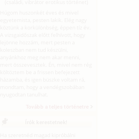
(családi, vibrátor erotikus történet)
Húgom huszonkét éves és mivel
egyetemista, pesten lakik. Elég nagy
köztünk a korkülönbség, éppen tíz év.
A vizsgaidőszak előtt felhívott, hogy
lejönne hozzám, mert pesten a
koleszban nem tud készülni,
anyánkhoz meg nem akar menni,
mert összevesztek. Én, mivel nem rég
költöztem be a frissen befejezett
házamba, és igen büszke voltam rá,
mondtam, hogy a vendégszobában
nyugodtan tanulhat.
Tovább a teljes történetre
Írók kerestetnek!
Ha szeretnéd magad kipróbálni