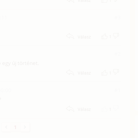
1
Válasz
:11
#3
1
Válasz
#2
 egy új történet.
1
Válasz
00:00
#1
?
1
Válasz
1