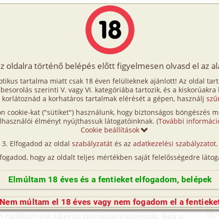
Írók
Tölts fel Te is!
Címkék
Kereső
VIP
Egyéb
az oldalra történő belépés előtt figyelmesen olvasd el az a
sgazda 11. rész
otikus tartalma miatt csak 18 éven felülieknek ajánlott! Az oldal tar
gazda 11. rész
t besorolás szerinti V. vagy VI. kategóriába tartozik, és a kiskorúakra
 korlátoznád a korhatáros tartalmak elérését a gépen, használj
szű
n cookie-kat ("sütiket") használunk, hogy biztonságos böngészés me
hetero, munkatárs)
lhasználói élményt nyújthassuk látogatóinknak. (
További informáci
Cookie beállítások
etero, anál, diák, munkatárs)
Elfogadod az oldal
szabályzatát
és az
adatkezelési szabályzatot
.
den este csoportunk volt. A környéken már minden
lfogadod, hogy az oldalt teljes mértékben saját felelősségedre látog
lfogyott. A szőlőben elfogytak a munkák, így az
Elmúltam 18 éves és a fentieket elfogadom, belépek
 a konyhában is. Jól is jött az erősítés, mert már a
utazási iroda akivel kapcsolatban voltam, heti két-
Nem múltam el 18 éves vagy nem fogadom el a fentieke
. Ezeknek a csoportoknak Bea volt az
 találkoztunk sikerült összebarátkoznunk. Bea a