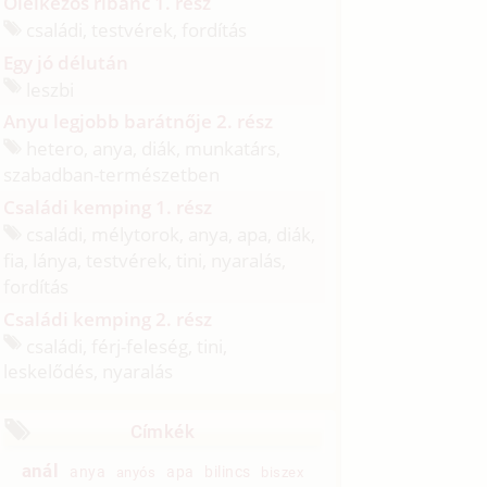
Ölelkezős ribanc 1. rész
családi, testvérek, fordítás
Egy jó délután
leszbi
Anyu legjobb barátnője 2. rész
hetero, anya, diák, munkatárs,
szabadban-természetben
Családi kemping 1. rész
családi, mélytorok, anya, apa, diák,
fia, lánya, testvérek, tini, nyaralás,
fordítás
Családi kemping 2. rész
családi, férj-feleség, tini,
leskelődés, nyaralás
Címkék
anál
anya
apa
bilincs
anyós
biszex