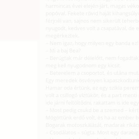
harmincas évei elején járt, magas vék
popóval. Fekete rövid haját kihangsúl
férjnél van, sajnos nem sikerült teher
nyugodt, kedves volt a csapatával, de 
megérkeztek.
– Nem igaz, hogy milyen egy banda ez! –
– Mi a baj Bea?
– Berúgtak már délelőtt, nem fogadtak
meg kell nyugodnom egy kicsit.
– Beterelem a csoportot, és utána muta
Egy meredek ösvényen kapaszkodtunk fe
Hamar oda értünk, ez egy szikla perem 
volt a csillogó víztükör, és a part ment
ide járni feltöltődni, rakattam is ide eg
– Most pedig csukd be a szemed – kér
Mögöttünk erdő volt, és ha az ember be
Bogarak motoszkálását, madarak rikács
– Csodálatos – súgta. Most egy darabig