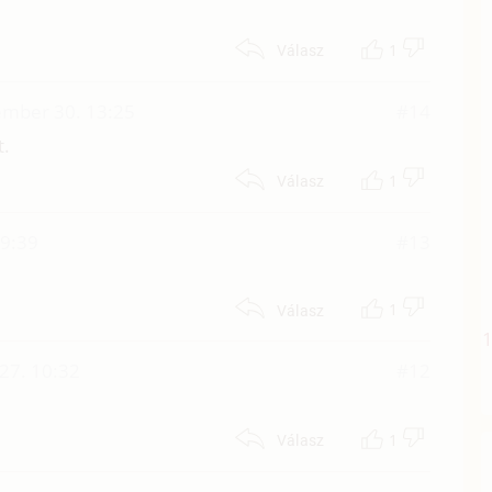
1
Válasz
ember 30. 13:25
#14
t.
1
Válasz
09:39
#13
1
Válasz
27. 10:32
#12
1
Válasz