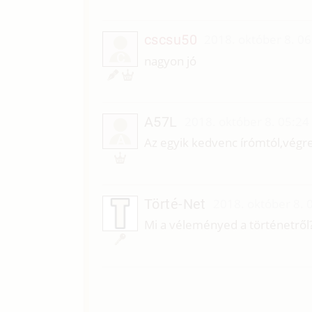
cscsu50
2018. október 8. 06
C
nagyon jó
A57L
2018. október 8. 05:24
A
Az egyik kedvenc írómtól,végre
Törté-Net
2018. október 8. 
Mi a véleményed a történetről