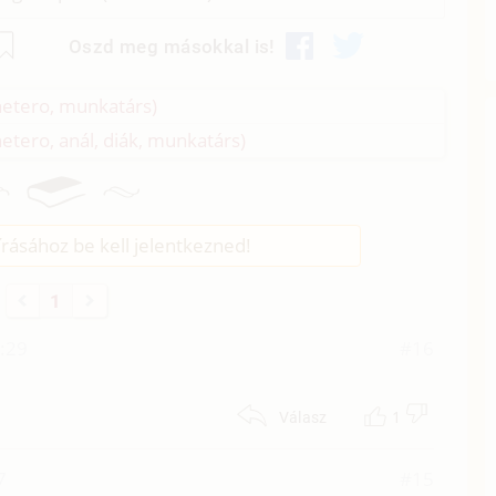
Oszd meg másokkal is!
hetero, munkatárs)
etero, anál, diák, munkatárs)
rásához be kell jelentkezned!
1
4:29
#16
1
Válasz
7
#15