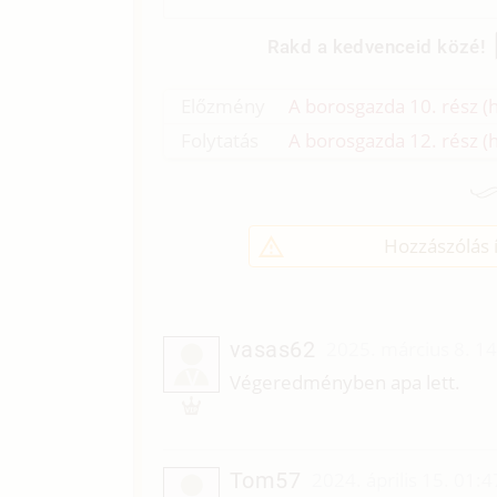
Rakd a kedvenceid közé!
Előzmény
A borosgazda 10. rész (
Folytatás
A borosgazda 12. rész (h
Hozzászólás í
vasas62
2025. március 8. 1
V
Végeredményben apa lett.
Tom57
2024. április 15. 01:4