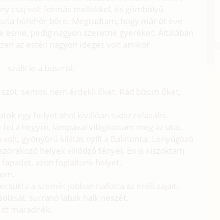
ony csaj volt formás mellekkel, és gömbölyű
yozta hófehér bőre. Megtudtam, hogy már öt éve
be esnie, pedig nagyon szeretne gyereket. Általában
ezen az estén nagyon ideges volt amikor
 szállt le a buszról.
 szót, semmi nem érdekli őket. Rád bízom őket,
tok egy helyet ahol kiválóan tudsz relaxálni.
l a hegyre, lámpával világítottam meg az utat.
volt, gyönyörű kilátás nyílt a Balatonra. Lenyűgöző
i szórakozó helyek villódzó fényei. Én is kiszoktam
y fapadot, azon foglaltunk helyet.
tem.
csukta a szemét jobban hallotta az erdő zajait.
olását, surranó lábak halk neszét.
 itt maradnék.