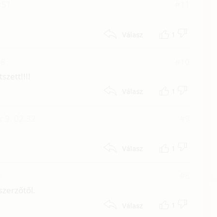
:51
#11
1
Válasz
18
#10
zett!!!!
1
Válasz
r 9. 02:32
#9
1
Válasz
6
#8
szerzőtől.
1
Válasz