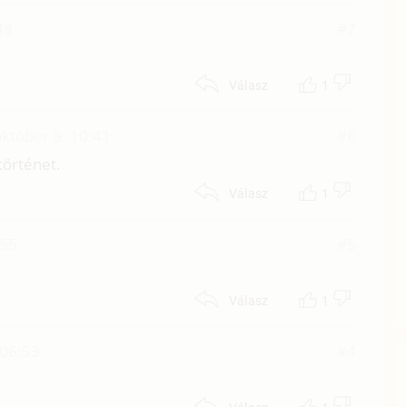
48
#7
1
Válasz
któber 8. 10:41
#6
történet.
1
Válasz
:55
#5
1
Válasz
 06:53
#4