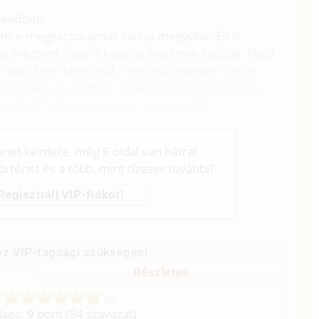
sendben.
 mire megvacsoráznak vissza megyünk. Én is
a éreztem, hogy a keze az enyémre csúszik. Majd
m nadrágon keresztül. Persze bránerem rögtön
a tovább. A szemem csukva volt, így élveztem a
kiszabadította ékességem a fogságából.
k rajtad.
ténet kezdete, még 6 oldal van hátra!
történet és a több, mint tízezer további?
Regisztrálj VIP-fiókot!
z VIP-tagsági szükséges!
Részletes
laga:
9
pont (
94
szavazat)