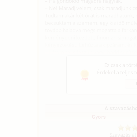
– Ha gondolod magadra hagylak.
– Ne! Maradj velem, csak maradjunk c
Tudtam akár két órát is maradhatunk,
becsuktam a szemem, egy kis idő múlv
tovább haladva megsimogatta a farka
keményedni kezdett, finoman simogatt
kényeztetést. Lehúzta a cipzáram, és 
– Látom te is feszült vagy, hadd segítse
Ez csak a tör
Érdekel a teljes 
A szavazásho
Gyors
Szavazás át