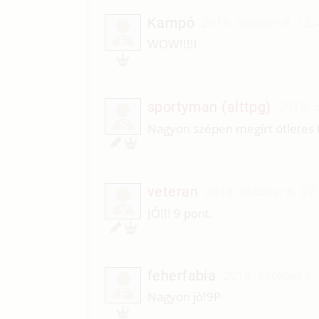
Kampó
2018. október 8. 12:
K
WOW!!!!!
sportyman (alttpg)
2018. o
S
Nagyon szépen megírt ötletes 
veteran
2018. október 8. 07
V
JÓ!!! 9 pont.
feherfabia
2018. október 8.
F
Nagyon jò!9P