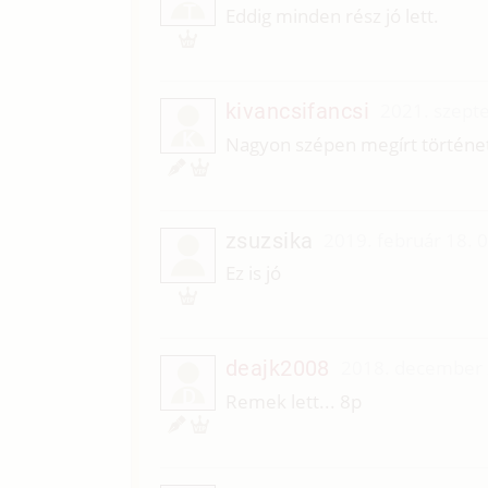
T
Eddig minden rész jó lett.
kivancsifancsi
2021. szept
K
Nagyon szépen megírt történe
zsuzsika
2019. február 18. 
Ez is jó
deajk2008
2018. december 
D
Remek lett... 8p