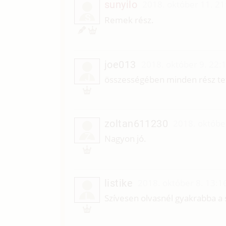
sunyilo
2018. október 11. 21
S
Remek rész.
joe013
2018. október 9. 22:
J
összességében minden rész tets
zoltan611230
2018. októbe
Z
Nagyon jó.
listike
2018. október 8. 13:1
L
Szívesen olvasnél gyakrabba a 