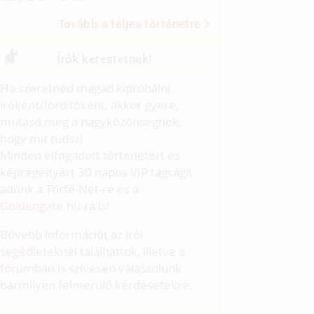
Tovább a teljes történetre
Írók kerestetnek!
Ha szeretnéd magad kipróbálni
íróként/fordítóként, akkor gyere,
mutasd meg a nagyközönségnek,
hogy mit tudsz!
Minden elfogadott történetért és
képregényért 30 napos VIP tagságit
adunk a Törté-Net-re és a
Goldengate.hu
-ra is!
Bővebb információt az
írói
segédleteknél
találhattok, illetve a
fórumban
is szívesen válaszolunk
bármilyen felmerülő kérdésetekre.