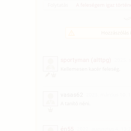
Folytatás
A feleségem igaz történe
Hozzászólás í
sportyman (alttpg)
2025. 
S
Kellemesen kacér feleség.
vasas62
2023. március 10. 
V
A tanító néni.
én55
2022. augusztus 4. 13: