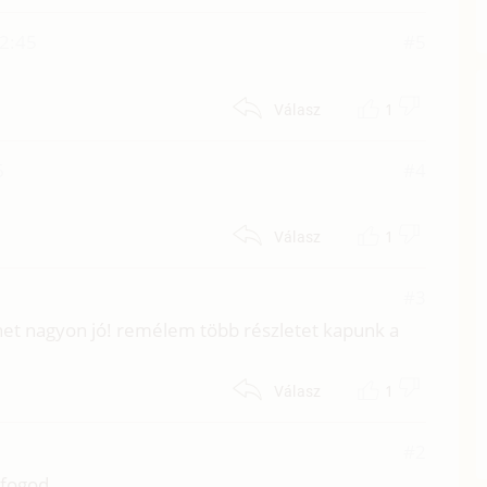
12:45
#5
1
Válasz
6
#4
1
Válasz
#3
net nagyon jó! remélem több részletet kapunk a
1
Válasz
#2
 fogod.