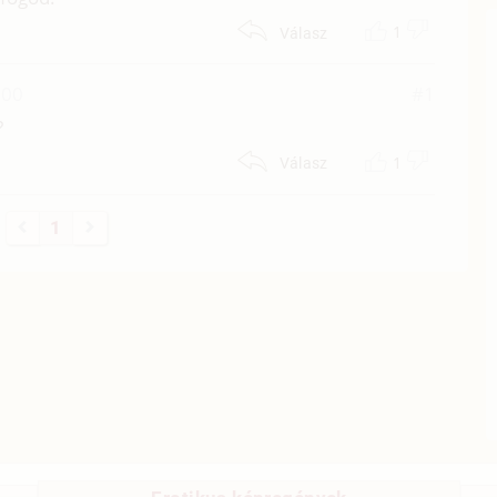
1
Válasz
:00
#1
?
1
Válasz
1