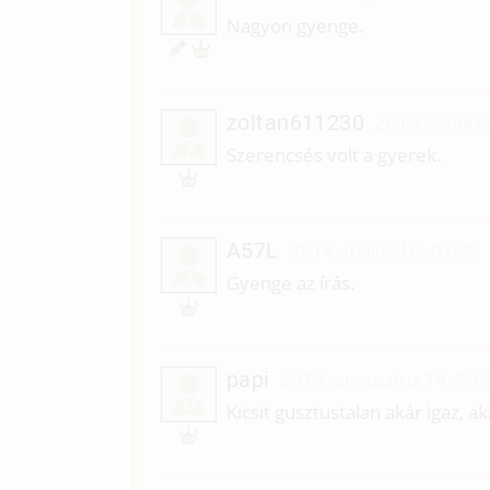
É
Nagyon gyenge.
zoltan611230
2019. szepte
Z
Szerencsés volt a gyerek.
A57L
2014. május 10. 07:29
A
Gyenge az írás.
papi
2013. augusztus 14. 09:
P
Kicsit gusztustalan akár igaz, a