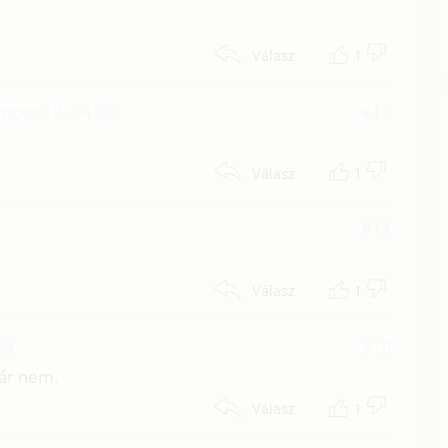
1
Válasz
mber 19. 04:00
#12
1
Válasz
#11
1
Válasz
53
#10
kár nem.
1
Válasz