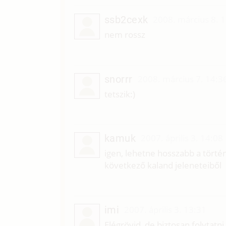
ssb2cexk
2008. március 8. 
nem rossz
snorrr
2008. március 7. 14:3
tetszik:)
kamuk
2007. április 3. 14:08
igen, lehetne hosszabb a törté
következő kaland jeleneteiből
imi
2007. április 3. 13:31
Elégrövid, de biztosan folytatni