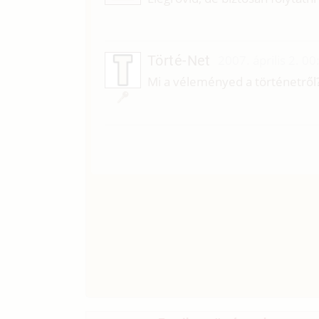
Törté-Net
2007. április 2. 00
Mi a véleményed a történetről