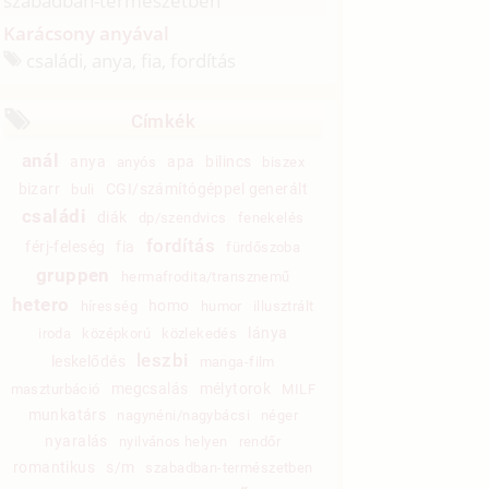
szabadban-természetben
Karácsony anyával
családi, anya, fia, fordítás
Címkék
anál
anya
apa
bilincs
anyós
biszex
bizarr
CGI/számítógéppel generált
buli
családi
diák
dp/szendvics
fenekelés
fordítás
férj-feleség
fia
fürdőszoba
gruppen
hermafrodita/transznemű
hetero
homo
híresség
humor
illusztrált
lánya
iroda
középkorú
közlekedés
leszbi
leskelődés
manga-film
megcsalás
mélytorok
maszturbáció
MILF
munkatárs
nagynéni/nagybácsi
néger
nyaralás
nyilvános helyen
rendőr
romantikus
s/m
szabadban-természetben