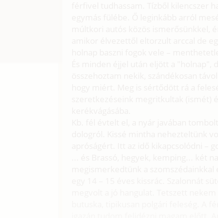
férfivel tudhassam. Tízből kilencszer
egymás fülébe. Ő leginkább arról mes
múltkori autós közös ismerősünkkel, é
amikor élvezettől eltorzult arccal de 
holnap baszni fogok vele – menthetetl
És minden éjjel után eljött a "holnap",
összehoztam nekik, szándékosan távol 
hogy miért. Meg is sértődött rá a fel
szeretkezéseink megritkultak (ismét) 
kerékvágásába.
Kb. fél évtelt el, a nyár javában tombo
dologról. Kissé mintha nehezteltünk 
apróságért. Itt az idő kikapcsolódni – 
... és Brassó, hegyek, kemping... két n
megismerkedtünk a szomszédainkkal eg
egy 14 – 15 éves kissrác. Szalonnát sütö
megvolt a jó hangulat. Tetszett nekem
butuska, tipikusan polgári feleség. A 
igazán tudom felidézni magam előtt. Am