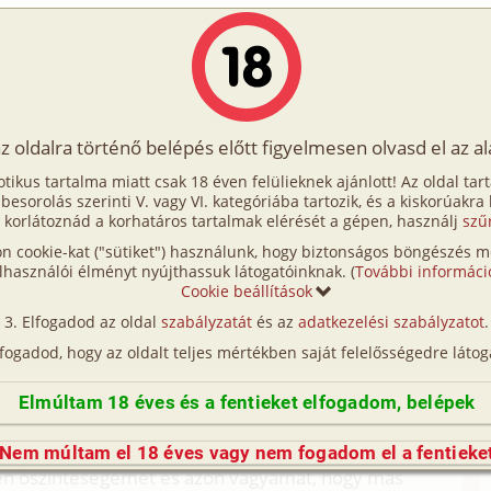
Írók
Tölts fel Te is!
Címkék
Kereső
VIP
Egyéb
az oldalra történő belépés előtt figyelmesen olvasd el az a
ségem igaz története 1. rész
otikus tartalma miatt csak 18 éven felülieknek ajánlott! Az oldal tar
gaz története 1. rész
t besorolás szerinti V. vagy VI. kategóriába tartozik, és a kiskorúakra
 korlátoznád a korhatáros tartalmak elérését a gépen, használj
szű
n cookie-kat ("sütiket") használunk, hogy biztonságos böngészés me
te 2. rész (hetero)
lhasználói élményt nyújthassuk látogatóinknak. (
További informáci
Cookie beállítások
szeretnék elmesélni. Amit írok, az mind igaz.
Elfogadod az oldal
szabályzatát
és az
adatkezelési szabályzatot
.
t pedig folytatom. Kicsit aggódom, hogy nem sikerül
lfogadod, hogy az oldalt teljes mértékben saját felelősségedre látog
ekszem.
Elmúltam 18 éves és a fentieket elfogadom, belépek
ebb lett az életünk, főleg ami az éjszakákat érinti.
sra a történtek után. Én furcsállottam az
Nem múltam el 18 éves vagy nem fogadom el a fentieke
z én őszinteségemet és azon vágyamat, hogy más