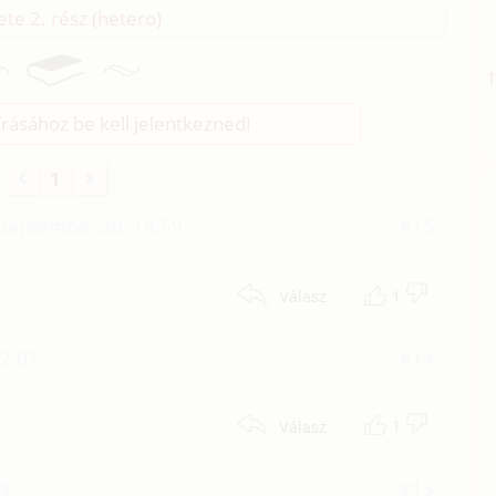
te 2. rész (hetero)
rásához be kell jelentkezned!
1
szeptember 20. 18:59
#15
1
Válasz
12:07
#14
1
Válasz
29
#13