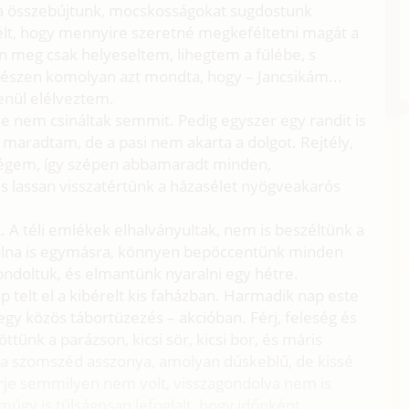
 ha összebújtunk, mocskosságokat sugdostunk
élt, hogy mennyire szeretné megkeféltetni magát a
n meg csak helyeseltem, lihegtem a fülébe, s
egészen komolyan azt mondta, hogy – Jancsikám...
enül elélveztem.
 de nem csináltak semmit. Pedig egyszer egy randit is
maradtam, de a pasi nem akarta a dolgot. Rejtély,
eségem, így szépen abbamaradt minden,
és lassan visszatértünk a házasélet nyögveakarós
lt. A téli emlékek elhalványultak, nem is beszéltünk a
volna is egymásra, könnyen bepöccentünk minden
gondoltuk, és elmantünk nyaralni egy hétre.
ap telt el a kibérelt kis faházban. Harmadik nap este
y közös tábortüzezés – akcióban. Férj, feleség és
ttünk a parázson, kicsi sör, kicsi bor, és máris
 a szomszéd asszonya, amolyan dúskeblű, de kissé
férje semmilyen nem volt, visszagondolva nem is
úgy is túlságosan lefoglalt, hogy időnként