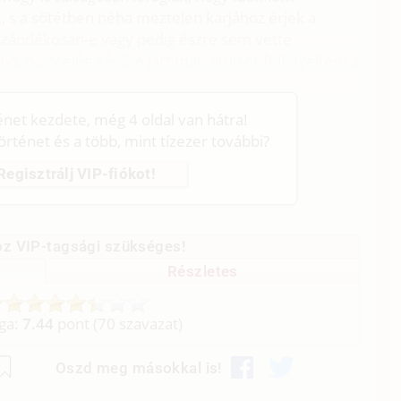
, s a sötétben néha meztelen karjához érjek a
zándékosan-e vagy pedig észre sem vette
ő, hogy elég későre járt már, amikor felfigyeltem a
ténet kezdete, még 4 oldal van hátra!
történet és a több, mint tízezer további?
Regisztrálj VIP-fiókot!
z VIP-tagsági szükséges!
Részletes
aga:
7.44
pont (
70
szavazat)
Oszd meg másokkal is!