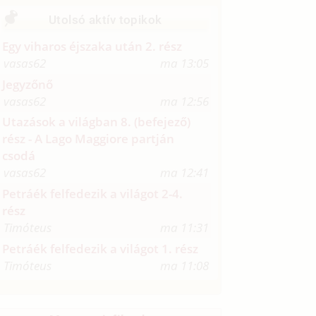
Utolsó aktív topikok
Egy viharos éjszaka után 2. rész
vasas62
ma 13:05
Jegyzőnő
vasas62
ma 12:56
Utazások a világban 8. (befejező)
rész - A Lago Maggiore partján
csodá
vasas62
ma 12:41
Petráék felfedezik a világot 2-4.
rész
Timóteus
ma 11:31
Petráék felfedezik a világot 1. rész
Timóteus
ma 11:08