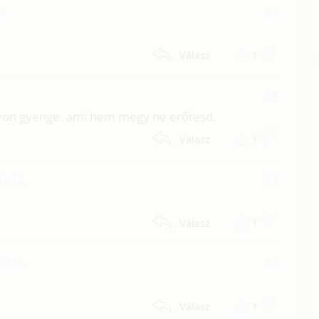
20
#9
1
Válasz
#8
gyon gyenge. ami nem megy ne erőtesd.
1
Válasz
16:42
#7
1
Válasz
12:46
#6
1
Válasz