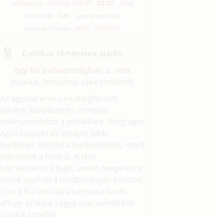
szűz
szöveg nélküli
szörnyeteg
tanár
tini
testvérek
unokatestvérek
vibrátor
verseny/(társas-)játék
Erotikus történetek ajánló
Egy fiú babaországban 2. rész
(családi, testvérek szex történet)
Az ágyhoz érve Lee megfordult
nővére karjaiban és szorosan
nekinyomódott a melleinek. Megfogta
April csípőjét és lehajolt jobb
melléhez, beszívta mellbimbóját, majd
felemelte a földről. A lány
hátravetette a fejét, amint megérezte
öccse nyelvét a mellbimbóján körözni.
Újra a fiú tarkójára kulcsolta kezét,
ahogy az tejre vágyó csecsemőként
szopta a mellét.