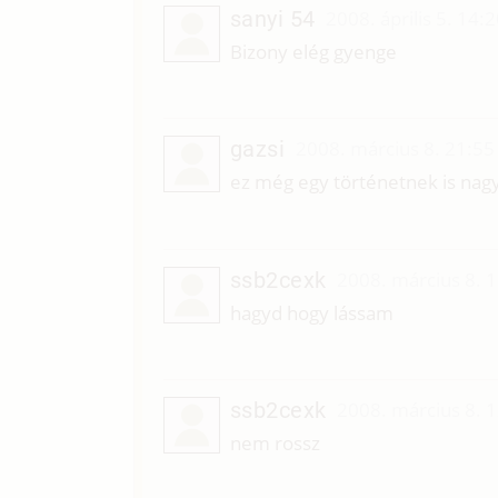
sanyi 54
2008. április 5. 14:
Bizony elég gyenge
gazsi
2008. március 8. 21:55
ez még egy történetnek is na
ssb2cexk
2008. március 8. 
hagyd hogy lássam
ssb2cexk
2008. március 8. 
nem rossz