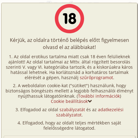
Főoldal
/
Történetek
/
Hetero
/
A feleségem igaz története 2. rész
Történetek
A feleségem igaz története 2. rész
Képregények
Kérjük, az oldalra történő belépés előtt figyelmesen
Filmek
olvasd el az alábbiakat!
hetero
Írók
Nem Mondom Meg
Az oldal erotikus tartalma miatt csak 18 éven felülieknek
ajánlott! Az oldal tartalmai az Mttv. által rögzített besorolás
Tölts
szerinti V. vagy VI. kategóriába tartozik, és a kiskorúakra káros
Címkék
hatással lehetnek. Ha korlátoznád a korhatáros tartalmak
Szavazás átlaga:
8.11
pont (
89
szavazat)
fel
elérését a gépen, használj
szűrőprogramot
.
Kereső
Megjelenés:
2007. május 8.
A weboldalon cookie-kat ("sütiket") használunk, hogy
Te
Hossz:
7 983 karakter
biztonságos böngészés mellett a legjobb felhasználói élményt
VIP
nyújthassuk látogatóinknak. (
További információk
)
Elolvasva:
7 390 alkalommal
is!
Cookie beállítások
Fórum
Elfogadod az oldal
szabályzatát
és az
adatkezelési
Előzmény
A feleségem igaz története 1. rész
szabályzatot
.
Versenyeink
(hetero)
Elfogadod, hogy az oldalt teljes mértékben saját
Ügyfélszolgálat
felelősségedre látogatod.
Helló. A következőkben egy történetet szeretnék
Írói segédletek