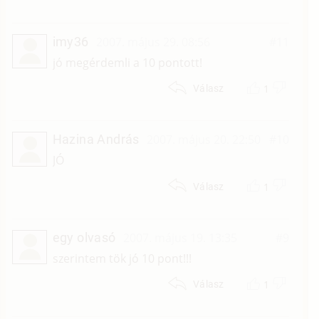
imy36
2007. május 29. 08:56
#11
jó megérdemli a 10 pontott!
1
Válasz
Hazina András
2007. május 20. 22:50
#10
JÓ
1
Válasz
egy olvasó
2007. május 19. 13:35
#9
szerintem tök jó 10 pont!!!
1
Válasz