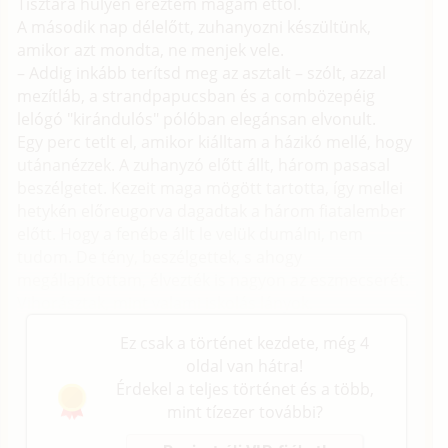
Tisztára hülyén éreztem magam ettől.
A második nap délelőtt, zuhanyozni készültünk,
amikor azt mondta, ne menjek vele.
– Addig inkább terítsd meg az asztalt – szólt, azzal
mezítláb, a strandpapucsban és a combözepéig
lelógó "kirándulós" pólóban elegánsan elvonult.
Egy perc tetlt el, amikor kiálltam a házikó mellé, hogy
utánanézzek. A zuhanyzó előtt állt, három pasasal
beszélgetet. Kezeit maga mögött tartotta, így mellei
hetykén előreugorva dagadtak a három fiatalember
előtt. Hogy a fenébe állt le velük dumálni, nem
tudom. De tény, beszélgettek, s ahogy
megállapítottam, élvezték is nagyon az eszmecserét.
Vihorásztak, mint valami iskolás lányok.
Ez csak a történet kezdete, még 4
oldal van hátra!
Érdekel a teljes történet és a több,
mint tízezer további?