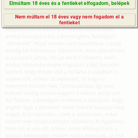
elmesélni. Amit írok, az mind igaz.
Elmúltam 18 éves és a fentieket elfogadom, belépek
... így kezdőtött első és második történetem. Most
GyIK / FAQ
pedig folytatom.
Nem múltam el 18 éves vagy nem fogadom el a
Impresszum
fentieket
E-mail küldése
Megváltozott az életünk. A rövidke kaland után,
amikor leszopta a fiút a kempingben, feleségem
"életre kelt". Majd' minden este szexeltünk, s madj'
mindig két-háromszor elélveztem, mire sikerült neki
is a csúcsra jutnia. Persze erről ő tehetett, mert
amikor fokozódni érezte magában a kéjt, beszélni
kezdett, hogy milyen volt a fiú farka a szájában, s
milyen volt, amikor az elélvezett, és hogy ez
mennyire tetszett neki. Természetesen így nem
tudtam sokáig tartani magam, s nekem annyi volt...
Azt hiszem, a feleségem értékelte a szituációt, hogy
engem izgat a gondolat: valaki mással baszatja meg
magát. Ki is használta – nem is emlékszem, mikor
voltam vele utoljára ennyire előzékeny és figyelmes.
Nem telt el sok idő, amikor ismét ellátogattunk a
brassói kempingbe. Három napra mentünk, az első