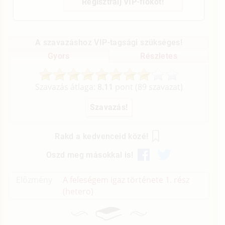
Regisztrálj VIP-fiókot!
A szavazáshoz VIP-tagsági szükséges!
Gyors
Részletes
Szavazás átlaga:
8.11
pont (
89
szavazat)
Rakd a kedvenceid közé!
Oszd meg másokkal is!
Előzmény
A feleségem igaz története 1. rész
(hetero)