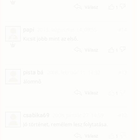
1
Válasz
papi
2013. augusztus 14. 09:55
#14
P
Kicsit jobb mint az első.
1
Válasz
pista bá
2008. február 11. 14:32
#13
álomnő
1
Válasz
csabika69
2008. január 27. 14:59
#12
Jó történet, remélem lesz folytatása.
1
Válasz