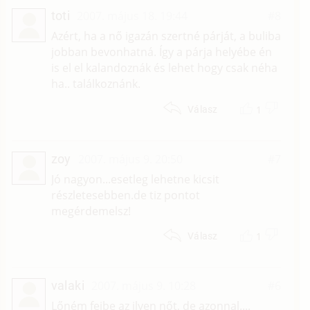
toti
2007. május 18. 19:44
#8
Azért, ha a nő igazán szertné párját, a buliba
jobban bevonhatná. Így a párja helyébe én
is el el kalandoznák és lehet hogy csak néha
ha.. találkoznánk.
1
Válasz
zoy
2007. május 9. 20:50
#7
Jó nagyon...esetleg lehetne kicsit
részletesebben.de tiz pontot
megérdemelsz!
1
Válasz
valaki
2007. május 9. 10:28
#6
Lőném fejbe az ilyen nőt, de azonnal....