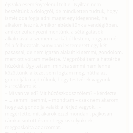
éjszaka eseménytelenül telt el. Nyíltan nem
beszéltünk a dologról, de mindketten tudtuk, hogy
ismét oda fogja adni magát egy idegennek, ha
alkalom lesz rá. Amikor ebédeltünk a vendéglőben,
amikor zuhanyozni mentünk, a sétálgatások
alkalmával a szemem sarkából lestem, hogyan méri
fel a felhozatalt. Sunyiban leszemezett egy-két
pasassal, de nem igazán alakult ki semmi, gondolom,
mert ott voltam mellette. Megpróbáltam a háttérbe
húzódni. Úgy tettem, mintha semmi nem lenne
közöttünk, a kezét sem fogtam meg, hátha azt
gondolják majd rólunk, hogy testvérek vagyunk.
Furcsállotta is...
– Mi van veled? Mit húzószkodsz tőlem? – kérdezte.
– ... semmi, semmi, – mondtam – csak nem akarom,
hogy azt gondolja valaki: a férjed vagyok... –
megértette, mit akarok ezzel mondani, pajkosan
rámkacsintott és mint egy kiskölyöknek,
megpaskolta az arcomat.