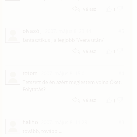
1
Válasz
olvasó ,
2007. május 8. 23:44
#5
fantasztikus , a legjobb ²/vera után/
1
Válasz
rotom
2007. május 8. 15:01
#4
Tetszett de én azért meglestem volna Öket.
Folytatás?
1
Válasz
haliho
2007. május 8. 11:29
#3
tovább, tovább ....