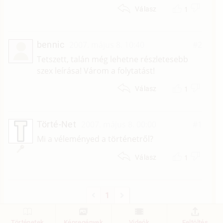
1
Válasz
bennic
2007. május 8. 10:40
#2
Tetszett, talán még lehetne részletesebb
szex leírása! Várom a folytatást!
1
Válasz
Törté-Net
2007. május 8. 00:00
#1
Mi a véleményed a történetről?
1
Válasz
1
Történetek
Képregények
Videók
Feltöltés