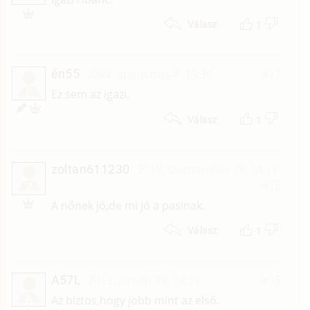
1
Válasz
én55
2022. augusztus 4. 13:30
#17
É
Ez sem az igazi.
1
Válasz
zoltan611230
2019. szeptember 19. 04:11
#16
Z
A nőnek jó,de mi jó a pasinak.
1
Válasz
A57L
2019. január 29. 04:11
#15
A
Az biztos,hogy jobb mint az első.