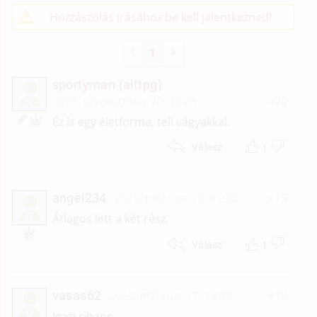
Hozzászólás írásához be kell jelentkezned!
1
sportyman (alttpg)
2025. szeptember 20. 19:09
#20
S
Ez is egy életforma, teli vágyakkal.
1
Válasz
angel234
2023. március 18. 01:22
#19
A
Átlagos lett a két rész.
1
Válasz
vasas62
2023. március 17. 13:44
#18
V
Igazi ribanc.