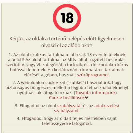
Főoldal
/
Történetek
/
Hetero
/
A borosgazda 12. rész
Történetek
A borosgazda 12. rész
Képregények
Kérjük, az oldalra történő belépés előtt figyelmesen
Filmek
olvasd el az alábbiakat!
hetero
,
anál
,
diák
,
munkatárs
Írók
ogree
Az oldal erotikus tartalma miatt csak 18 éven felülieknek
ajánlott! Az oldal tartalmai az Mttv. által rögzített besorolás
Tölts
szerinti V. vagy VI. kategóriába tartozik, és a kiskorúakra káros
Címkék
hatással lehetnek. Ha korlátoznád a korhatáros tartalmak
Szavazás átlaga:
8.83
pont (
88
szavazat)
fel
elérését a gépen, használj
szűrőprogramot
.
Kereső
Megjelenés:
2018. november 15.
A weboldalon cookie-kat ("sütiket") használunk, hogy
Te
Hossz:
11 614 karakter
biztonságos böngészés mellett a legjobb felhasználói élményt
VIP
nyújthassuk látogatóinknak. (
További információk
)
Elolvasva:
2 947 alkalommal
is!
Cookie beállítások
Fórum
Elfogadod az oldal
szabályzatát
és az
adatkezelési
Előzmény
A borosgazda 11. rész (hetero,
szabályzatot
.
Versenyeink
munkatárs)
Elfogadod, hogy az oldalt teljes mértékben saját
Ügyfélszolgálat
Folytatás
A borosgazda 13. rész (hetero, anál,
felelősségedre látogatod.
munkatárs)
Írói segédletek