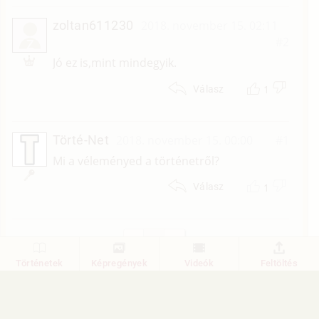
zoltan611230
2018. november 15. 02:11
#2
Z
Jó ez is,mint mindegyik.
1
Válasz
Törté-Net
2018. november 15. 00:00
#1
Mi a véleményed a történetről?
1
Válasz
1
Történetek
Képregények
Videók
Feltöltés