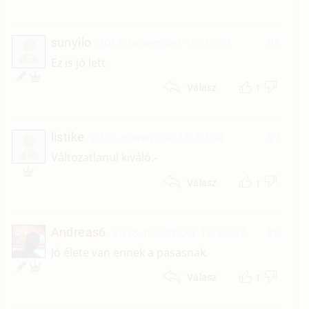
sunyilo
2018. november 15. 22:02
#8
S
Ez is jó lett.
1
Válasz
listike
2018. november 15. 07:54
#7
L
Változatlanul kiváló.-
1
Válasz
Andreas6
2018. november 15. 06:57
#6
Jó élete van ennek a pasasnak.
1
Válasz