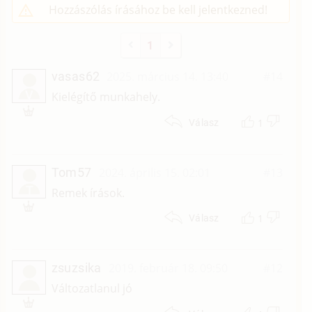
Hozzászólás írásához be kell jelentkezned!
1
vasas62
2025. március 14. 13:40
#14
V
Kielégítő munkahely.
1
Válasz
Tom57
2024. április 15. 02:01
#13
T
Remek írások.
1
Válasz
zsuzsika
2019. február 18. 09:50
#12
Változatlanul jó