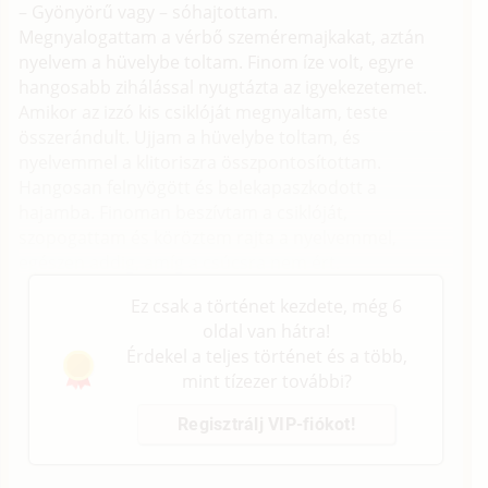
– Gyönyörű vagy – sóhajtottam.
Megnyalogattam a vérbő szeméremajkakat, aztán
nyelvem a hüvelybe toltam. Finom íze volt, egyre
hangosabb zihálással nyugtázta az igyekezetemet.
Amikor az izzó kis csiklóját megnyaltam, teste
összerándult. Ujjam a hüvelybe toltam, és
nyelvemmel a klitoriszra összpontosítottam.
Hangosan felnyögött és belekapaszkodott a
hajamba. Finoman beszívtam a csiklóját,
szopogattam és köröztem rajta a nyelvemmel,
egészen addig, amíg a csúcsra nem ért.
Ez csak a történet kezdete, még 6
oldal van hátra!
Érdekel a teljes történet és a több,
mint tízezer további?
Regisztrálj VIP-fiókot!