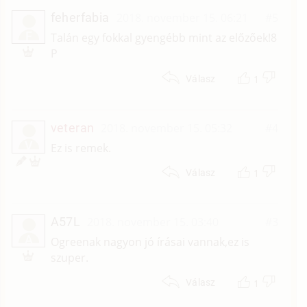
feherfabia
2018. november 15. 06:21
#5
F
Talán egy fokkal gyengébb mint az előzőek!8
P
1
Válasz
veteran
2018. november 15. 05:32
#4
V
Ez is remek.
1
Válasz
A57L
2018. november 15. 03:40
#3
A
Ogreenak nagyon jó írásai vannak,ez is
szuper.
1
Válasz