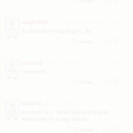
1
Válasz
deajk2008
2018. december 20. 10:49
#11
D
Az análszex mindig felizgat... 8p
1
Válasz
cscsu50
2018. november 16. 11:21
#10
C
remek írás
1
Válasz
Bizse42
2018. november 15. 23:22
#9
Á
Imádom, ha a "hátsó" bejáratot dugják!
Ráélveztem én is vagy kétszer....
1
Válasz