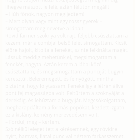
lihegve mászott le felé, aztán félúton megállt.
– Húh főnök, nagyon megijedtem!
– Mert olyan vagy mint egy rossz gyerek –
simogattam meg nevetve a lábait.
Rövid farmer szoknya volt rajt, feljebb csúsztattam a
kezem, már a combjai belső felét simogattam. Kicsit
előre hajolt, kitolta a fenekét, szinte felkínálta magát.
Lássuk meddig mehetünk el, megsimogattam a
fenekét, hagyta. Aztán kezem a lábai közé
csúsztattam, és megsimogattam a punciját bugyin
keresztül. Beleremegett, és felnyögött, mintha
biztatna, hogy folytassam. Feneke így a létrán állva
pont fej magasságba volt. Feltűrtem a szoknyáját a
derekáig, és lehúztam a bugyiját. Megcsókolgattam,
megharapdáltam a formás popókat, kezdett izgatni
ez a kislány, kemény merevedésem volt.
– Fordulj meg – kértem.
Szó nélkül eleget tett a kérésemnek, egy rövidre
nyírt, hamvas, fiatal puncival néztem farkasszemet.