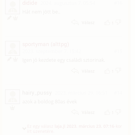
didide
2024. augusztus 7. 05:54
#16
D
Hát nem jött be..
1
Válasz
sportyman (alttpg)
2023. szeptember 7. 15:42
#15
S
Igen jó kezdete egy családi sztorinak.
1
Válasz
hairy_pussy
2023. március 29. 16:51
#14
H
azok a boldog 80as évek
1
Válasz
Ez egy válasz
laja.jl
2023. március 23. 07:16
-kor
írt üzenetére.