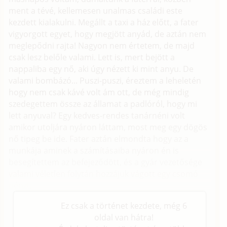
ment a tévé, kellemesen unalmas családi este
kezdett kialakulni. Megállt a taxi a ház előtt, a fater
vigyorgott egyet, hogy megjött anyád, de aztán nem
meglepődni rajta! Nagyon nem értetem, de majd
csak lesz belőle valami. Lett is, mert bejött a
nappaliba egy nő, aki úgy nézett ki mint anyu. De
valami bombázó... Puszi-puszi, éreztem a leheletén
hogy nem csak kávé volt ám ott, de még mindig
szedegettem össze az államat a padlóról, hogy mi
lett anyuval? Egy kedves-rendes tanárnéni volt
amikor utoljára nyáron láttam, most meg egy dögös
nő tipeg be ide. Fater aztán elmondta hogy az a
munkája aminek a számításaiba nyáron én is
besegítettem az befejeződött, és a gyár vezetősége
valami véletlen folytán hozzájuk vágott egy csomó
pénzt.
Ez csak a történet kezdete, még 6
oldal van hátra!