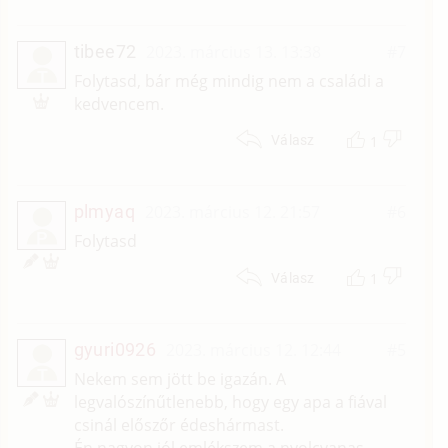
tibee72
2023. március 13. 13:38
#7
T
Folytasd, bár még mindig nem a családi a
kedvencem.
1
Válasz
plmyaq
2023. március 12. 21:57
#6
P
Folytasd
1
Válasz
gyuri0926
2023. március 12. 12:44
#5
T
Nekem sem jött be igazán. A
legvalószínűtlenebb, hogy egy apa a fiával
csinál előszőr édeshármast.
Én nagyon jól emlékszem a nyolcvanas