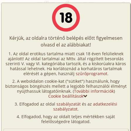
Főoldal
/
Történetek
/
Családi
/
80-as évek 1. rész
Történetek
80-as évek 1. rész
Képregények
Kérjük, az oldalra történő belépés előtt figyelmesen
Filmek
olvasd el az alábbiakat!
családi
,
anya
,
apa
,
fia
,
romantikus
Írók
oregpingvin
Az oldal erotikus tartalma miatt csak 18 éven felülieknek
ajánlott! Az oldal tartalmai az Mttv. által rögzített besorolás
Tölts
szerinti V. vagy VI. kategóriába tartozik, és a kiskorúakra káros
Címkék
hatással lehetnek. Ha korlátoznád a korhatáros tartalmak
Szavazás átlaga:
8.06
pont (
129
szavazat)
fel
elérését a gépen, használj
szűrőprogramot
.
Kereső
Megjelenés:
2023. március 12.
A weboldalon cookie-kat ("sütiket") használunk, hogy
Te
Hossz:
12 998 karakter
biztonságos böngészés mellett a legjobb felhasználói élményt
VIP
nyújthassuk látogatóinknak. (
További információk
)
Elolvasva:
5 875 alkalommal
is!
Cookie beállítások
Fórum
Elfogadod az oldal
szabályzatát
és az
adatkezelési
Folytatás
80-as évek 2. rész (családi, anya, apa,
szabályzatot
.
Versenyeink
fia, karácsony, romantikus)
Elfogadod, hogy az oldalt teljes mértékben saját
Ügyfélszolgálat
felelősségedre látogatod.
(Minden résztvevő a képzelet szülötte (így nincs vérségi
kapcsolat közöttük), a valósággal való bármilyen egyezés
Írói segédletek