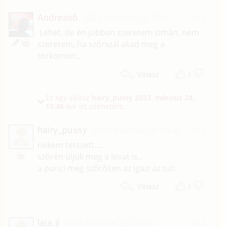
Andreas6
2023. március 29. 08:41
#13
Lehet, de én jobban szeretem simán, nem
szeretem, ha szőrszál akad meg a
torkomon...
1
Válasz
Ez egy válasz
hairy_pussy
2023. március 24.
15:46
-kor írt üzenetére.
hairy_pussy
2023. március 24. 15:46
#12
H
nekem tetszett....
szőrén üljük meg a lovat is..
a punci meg szőrősen az igazi az tuti
1
Válasz
laja.jl
2023. március 23. 07:16
#11