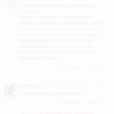
L
A nyelvezete jellegzetes, de nekem nem
szokatlan.
"Szőrén vagy sehogy!" (made by Fable)
kérdésre: az adott korban voltam álltalános
sulis diák, minden évben legalább 1x volt
közös strand. A lányok büszkén mutogatták
bugyiból kikandikáló szőrüket- miszerint
már nagylányok. A kísérő tanárnők, és
anyukák bikinivonalig borotváltak voltak
legtöbbször. Ez vidék...
2
Válasz
Andreas6
2023. március 22. 06:43
#10
Szerintem is eléggé valószínűtlen.
1
Válasz
Ez egy válasz
gyuri0926
2023. március 12.