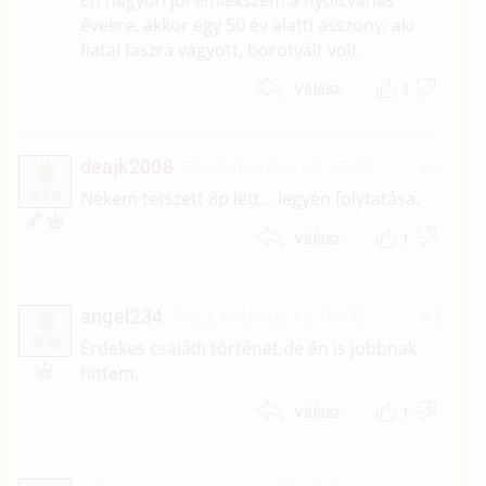
évekre, akkor egy 50 év alatti asszony, aki
fiatal faszra vágyott, borotvált volt.
1
Válasz
deajk2008
2023. március 12. 12:32
#4
D
Nekem tetszett 8p lett... legyen folytatása.
1
Válasz
angel234
2023. március 12. 04:08
#3
A
Érdekes családi történet,de én is jobbnak
hittem.
1
Válasz