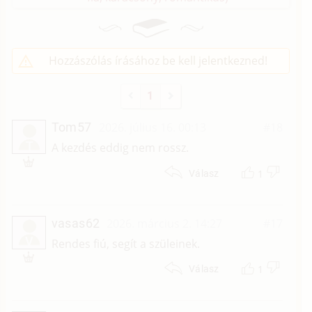
Hozzászólás írásához be kell jelentkezned!
1
Tom57
2026. július 16. 00:13
#18
T
A kezdés eddig nem rossz.
1
Válasz
vasas62
2026. március 2. 14:27
#17
V
Rendes fiú, segít a szüleinek.
1
Válasz