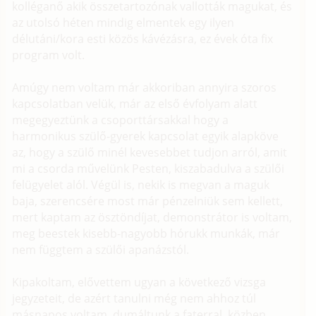
kolléganő akik összetartozónak vallották magukat, és
az utolsó héten mindig elmentek egy ilyen
délutáni/kora esti közös kávézásra, ez évek óta fix
program volt.
Amúgy nem voltam már akkoriban annyira szoros
kapcsolatban velük, már az első évfolyam alatt
megegyeztünk a csoporttársakkal hogy a
harmonikus szülő-gyerek kapcsolat egyik alapköve
az, hogy a szülő minél kevesebbet tudjon arról, amit
mi a csorda művelünk Pesten, kiszabadulva a szülői
felügyelet alól. Végül is, nekik is megvan a maguk
baja, szerencsére most már pénzelniük sem kellett,
mert kaptam az ösztöndíjat, demonstrátor is voltam,
meg beestek kisebb-nagyobb hórukk munkák, már
nem függtem a szülői apanázstól.
Kipakoltam, elővettem ugyan a következő vizsga
jegyzeteit, de azért tanulni még nem ahhoz túl
másnapos voltam, dumáltunk a faterral, közben