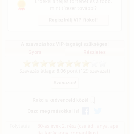
Érdekel a teljes történet és a több,
mint tízezer további?
Regisztrálj VIP-fiókot!
A szavazáshoz VIP-tagsági szükséges!
Gyors
Részletes
Szavazás átlaga:
8.06
pont (
129
szavazat)
Rakd a kedvenceid közé!
Oszd meg másokkal is!
Folytatás
80-as évek 2. rész (családi, anya, apa,
fia, karácsony, romantikus)