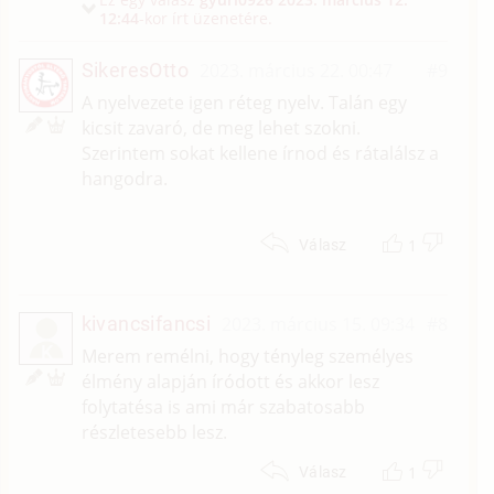
12:44
-kor írt üzenetére.
SikeresOtto
2023. március 22. 00:47
#9
A nyelvezete igen réteg nyelv. Talán egy
kicsit zavaró, de meg lehet szokni.
Szerintem sokat kellene írnod és rátalálsz a
hangodra.
1
Válasz
kivancsifancsi
2023. március 15. 09:34
#8
K
Merem remélni, hogy tényleg személyes
élmény alapján íródott és akkor lesz
folytatésa is ami már szabatosabb
részletesebb lesz.
1
Válasz