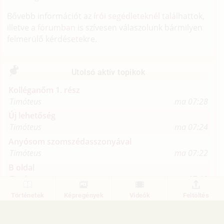
Bővebb információt az
írói segédleteknél
találhattok,
illetve a
fórumban
is szívesen válaszolunk bármilyen
felmerülő kérdésetekre.
Utolsó aktív topikok
Kolléganőm 1. rész
Timóteus
ma 07:28
Új lehetőség
Timóteus
ma 07:24
Anyósom szomszédasszonyával
Timóteus
ma 07:22
B oldal
Timóteus
ma 07:19
A Balaton titka 2. rész
Történetek
Képregények
Videók
Feltöltés
Timóteus
ma 07:17