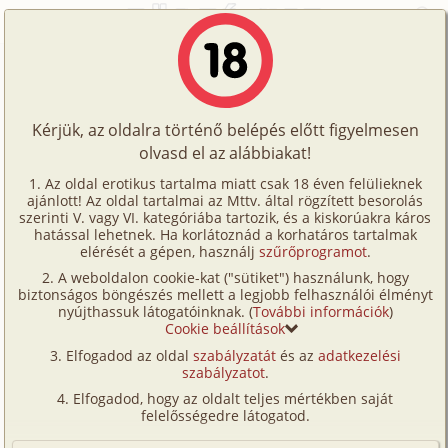
Emma és Gábor
AUG.
Történetek
7.
családi, anya, fia
2026
Képregények
Emma, a neves pszichológus mindig is közel állt
Kérjük, az oldalra történő belépés előtt figyelmesen
Filmek
fiához, Gáborhoz. Szokatlan volt, hogy egy anya
olvasd el az alábbiakat!
Írók
legyen a fia terapeutája, de férje elvesztése után
Az oldal erotikus tartalma miatt csak 18 éven felülieknek
úgy érezte, hogy egyedülállóan alkalmas arra, hogy
ajánlott! Az oldal tartalmai az Mttv. által rögzített besorolás
Tölts
szerinti V. vagy VI. kategóriába tartozik, és a kiskorúakra káros
tudja, min megy keresztül Gábor. A fiú ugyan
Címkék
hatással lehetnek. Ha korlátoznád a korhatáros tartalmak
fel
vonakodott megnyílni anyja előtt a magánéletéről,
elérését a gépen, használj
szűrőprogramot
.
Emma azonban tudta, hogy ez egy fontos
Kereső
A weboldalon cookie-kat ("sütiket") használunk, hogy
Te
pszichológiai téma egy fiatal tinédzser fiú számára,
biztonságos böngészés mellett a legjobb felhasználói élményt
VIP
ezért úgy döntött, hogy hipnotizálja, hogy
nyújthassuk látogatóinknak. (
További információk
)
is!
Cookie beállítások
válaszokat kapjon.
Fórum
Elfogadod az oldal
szabályzatát
és az
adatkezelési
A nő ujjai táncoltak a kanapé párnáin, képzett
szabályzatot
.
tekintete Gábor ellazult vonásat fürkészte,
Versenyeink
Elfogadod, hogy az oldalt teljes mértékben saját
miközben visszafelé számolt, mély ellazultságba
Ügyfélszolgálat
felelősségedre látogatod.
vezetve a fiút.
Írói segédletek