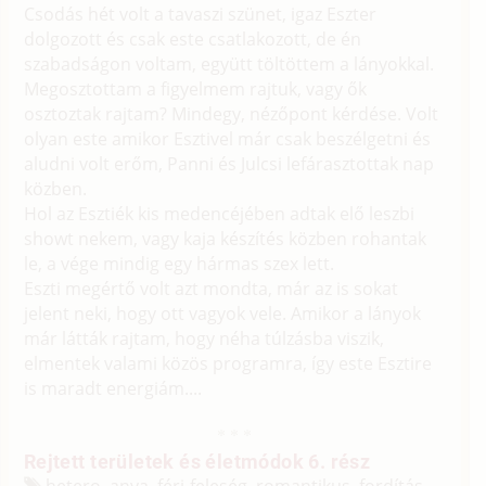
Csodás hét volt a tavaszi szünet, igaz Eszter
dolgozott és csak este csatlakozott, de én
szabadságon voltam, együtt töltöttem a lányokkal.
Megosztottam a figyelmem rajtuk, vagy ők
osztoztak rajtam? Mindegy, nézőpont kérdése. Volt
olyan este amikor Esztivel már csak beszélgetni és
aludni volt erőm, Panni és Julcsi lefárasztottak nap
közben.
Hol az Esztiék kis medencéjében adtak elő leszbi
showt nekem, vagy kaja készítés közben rohantak
le, a vége mindig egy hármas szex lett.
Eszti megértő volt azt mondta, már az is sokat
jelent neki, hogy ott vagyok vele. Amikor a lányok
már látták rajtam, hogy néha túlzásba viszik,
elmentek valami közös programra, így este Esztire
is maradt energiám....
Rejtett területek és életmódok 6. rész
hetero, anya, férj-feleség, romantikus, fordítás