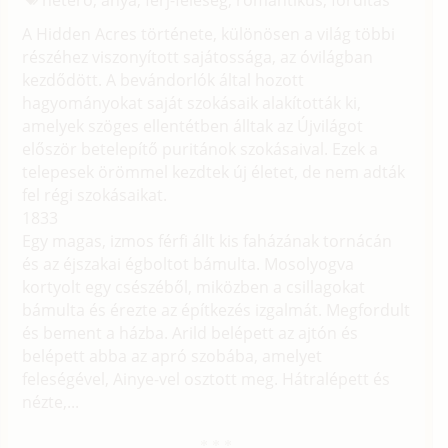
A Hidden Acres története, különösen a világ többi
részéhez viszonyított sajátossága, az óvilágban
kezdődött. A bevándorlók által hozott
hagyományokat saját szokásaik alakították ki,
amelyek szöges ellentétben álltak az Újvilágot
először betelepítő puritánok szokásaival. Ezek a
telepesek örömmel kezdtek új életet, de nem adták
fel régi szokásaikat.
1833
Egy magas, izmos férfi állt kis faházának tornácán
és az éjszakai égboltot bámulta. Mosolyogva
kortyolt egy csészéből, miközben a csillagokat
bámulta és érezte az építkezés izgalmát. Megfordult
és bement a házba. Arild belépett az ajtón és
belépett abba az apró szobába, amelyet
feleségével, Ainye-vel osztott meg. Hátralépett és
nézte,...