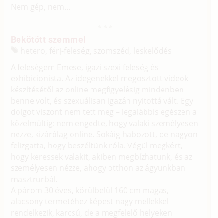
Nem gép, nem...
Bekötött szemmel
hetero, férj-feleség, szomszéd, leskelődés
A feleségem Emese, igazi szexi feleség és
exhibicionista. Az idegenekkel megosztott videók
készítésétől az online megfigyelésig mindenben
benne volt, és szexuálisan igazán nyitottá vált. Egy
dolgot viszont nem tett meg – legalábbis egészen a
közelmúltig: nem engedte, hogy valaki személyesen
nézze, kizárólag online. Sokáig habozott, de nagyon
felizgatta, hogy beszéltünk róla. Végül megkért,
hogy keressek valakit, akiben megbízhatunk, és az
személyesen nézze, ahogy otthon az ágyunkban
masztrurbál.
A párom 30 éves, körülbelül 160 cm magas,
alacsony termetéhez képest nagy mellekkel
rendelkezik, karcsú, de a megfelelő helyeken