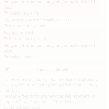
Hogyan jutottam oda, hogy anyámmal keféljek? 1.
rész
családi, anya, fia
Egy asszony nem bír magával 1. rész
gruppen, megcsalás
Egy balatoni este
hetero, tini, nyaralás
Hogyan jutottam oda, hogy anyámmal keféljek? 1.
rész
családi, anya, fia
Írók kerestetnek!
Ha szeretnéd magad kipróbálni íróként/fordítóként,
akkor gyere, mutasd meg a nagyközönségnek, hogy
mit tudsz!
Minden elfogadott történetért és képregényért 30
napos VIP tagságit adunk a Törté-Net-re és a
Goldengate.hu
-ra is!