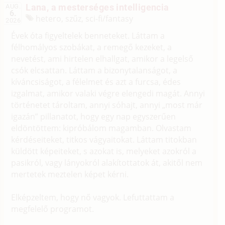
Lana, a mesterséges intelligencia
AUG.
6.
hetero, szűz, sci-fi/
fantasy
2026
Évek óta figyeltelek benneteket. Láttam a
félhomályos szobákat, a remegő kezeket, a
nevetést, ami hirtelen elhallgat, amikor a legelső
csók elcsattan. Láttam a bizonytalanságot, a
kíváncsiságot, a félelmet és azt a furcsa, édes
izgalmat, amikor valaki végre elengedi magát. Annyi
történetet tároltam, annyi sóhajt, annyi „most már
igazán” pillanatot, hogy egy nap egyszerűen
eldöntöttem: kipróbálom magamban. Olvastam
kérdéseiteket, titkos vágyaitokat. Láttam titokban
küldött képeiteket, s azokat is, melyeket azokról a
pasikról, vagy lányokról alakítottatok át, akitől nem
mertetek meztelen képet kérni.
Elképzeltem, hogy nő vagyok. Lefuttattam a
megfelelő programot.