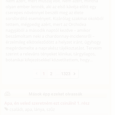
Nem azért, mert muszáj volt. Nem azért, mintha
olyan ember lennék, aki az első kávéja előtt egy
cserepes növénnyel beszéli meg az élete
sorsfordító eseményeit. Kizárólag szakmai okokból
tettem, mégpedig azért, mert az Orchidea
nagyjából a második naptól kezdve – amikor
beszámoltam neki a chardonnay-incidensről –
érzelmileg elköteleződött a helyzet iránt, úgyhogy
megérdemelte a naprakész tájékoztatást. Terveim
szerint a releváns tényeket klinikai, tárgyilagos,
botanikai kifejezésekkel közvetítettem, hogy...
1
2
...
1323
Mások épp ezeket olvassák
Apa, én veled szeretném ezt csinálni! 1. rész
családi, apa, lánya, szűz