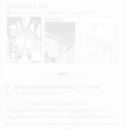
A tökömet 3. rész
maszturbáció, középkorú, manga-film
Rossz döntések krónikája 7-8. rész
AUG.
4.
hetero, munkatárs
2026
7. rész – Az egész város minket figyel
Az üvegházi történések utáni reggelen hat óra
negyvennyolckor érkeztem meg a Rebel Botanicals-
ba, és azonnal mindent elmeséltem az orchideának.