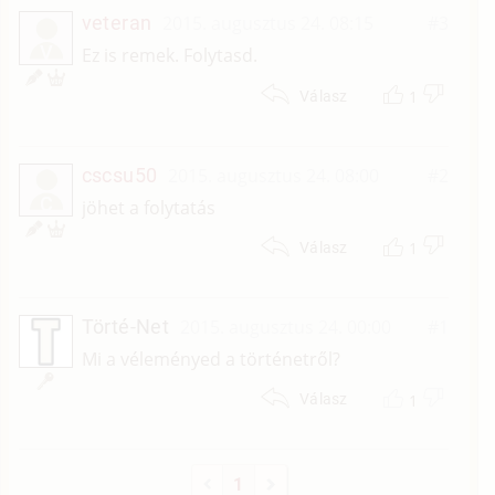
veteran
2015. augusztus 24. 08:15
#3
V
Ez is remek. Folytasd.
1
Válasz
cscsu50
2015. augusztus 24. 08:00
#2
C
jöhet a folytatás
1
Válasz
Törté-Net
2015. augusztus 24. 00:00
#1
Mi a véleményed a történetről?
1
Válasz
1