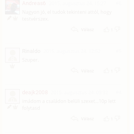
Andreas6
2015. augusztus 24. 15:27
#6
Nagyon jó, el tudok tekinteni attól, hogy
testvérszex.
1
Válasz
Rinaldo
2015. augusztus 24. 12:52
#5
R
Szuper.
1
Válasz
deajk2008
2015. augusztus 24. 09:32
#4
D
imádom a családon belüli szexet...10p lett
folytasd
1
Válasz