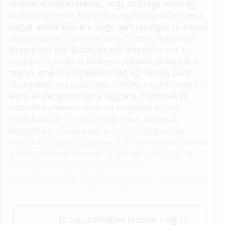
váratlanul bejelentkezett, hogy szüksége volna egy
kis kényeztetésre. Rövid töprengés után felvettem a
bugyit, annak ellenére, hogy nem rajongok se mások
alsóneműjéért, se a tangákért. Tudom, hogy most
lerombolok pár illúziót, de sok lány nincs oda a
tangáért, a pasiknak melegen ajánlom, próbálják ki,
milyen, amikor a fenekükbe vág egy vékony pánt.
Ugyanakkor egy szép tanga tényleg nagyon szexi tud
lenni, én pedig pont erre vágytam, dögösnek és
ellenállhatatlannak akartam magamat érezni.
Fordultam párat a nagy tükör előtt, alaposan
megnéztem a fenekemet a csöpp bugyiban, és
elégedett voltam a látvánnyal. Az íves oldalsó pántok
gömbölyűbbnek láttatták csípőmet a valósnál, az
első háromszög épp csak eltakarta a
vénuszdombomat díszítő kis szőrcsíkot, a hátsó rész
pedig szinte észrevétlenül alakult át vékonyka pánttá
és tűnt el a két félgömb között.
Ez csak a történet kezdete, még 13