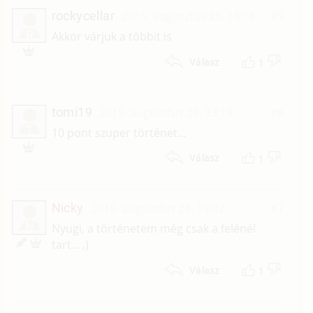
rockycellar
2015. augusztus 25. 13:18
#9
R
Akkor várjuk a többit is
1
Válasz
tomi19
2015. augusztus 25. 13:18
#8
T
10 pont szuper történet...
1
Válasz
Nicky
2015. augusztus 24. 19:42
#7
N
Nyugi, a történetem még csak a felénél
tart... ,)
1
Válasz