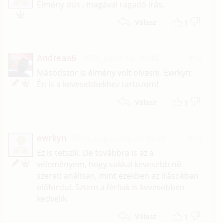
V
Élmény dús , magával ragadó írás.
1
Válasz
Andreas6
2021. július 16. 06:48
#14
Másodszor is élmény volt olvasni. Ewrkyn:
Én is a kevesebbekhez tartozom!
1
Válasz
ewrkyn
2019. augusztus 26. 09:08
#13
E
Ez is tetszik. De továbbra is az a
véleményem, hogy sokkal kevesebb nő
szereti análisan, mint ezekben az írásokban
előfordul. Sztem a férfiak is kevesebben
kedvelik.
1
Válasz