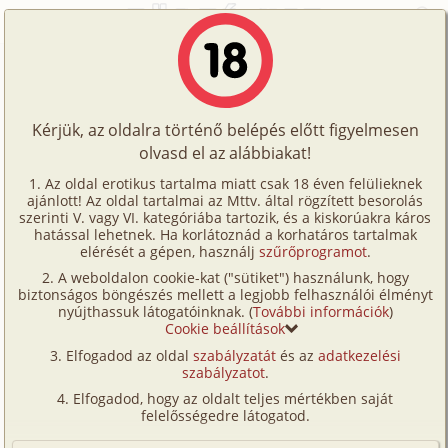
Főoldal
/
Történetek
/
Családi
/
Nicky története 4. rész - Reggeli helyett
Történetek
Nicky története 4. rész - Reggeli
Képregények
helyett
Kérjük, az oldalra történő belépés előtt figyelmesen
Filmek
olvasd el az alábbiakat!
Írók
családi
,
bilincs
,
testvérek
,
tini
Az oldal erotikus tartalma miatt csak 18 éven felülieknek
ajánlott! Az oldal tartalmai az Mttv. által rögzített besorolás
Tölts
Nicky
szerinti V. vagy VI. kategóriába tartozik, és a kiskorúakra káros
Címkék
hatással lehetnek. Ha korlátoznád a korhatáros tartalmak
fel
elérését a gépen, használj
szűrőprogramot
.
Szavazás átlaga:
9.03
pont (
157
szavazat)
Kereső
A weboldalon cookie-kat ("sütiket") használunk, hogy
Te
Megjelenés:
2015. augusztus 24.
biztonságos böngészés mellett a legjobb felhasználói élményt
VIP
nyújthassuk látogatóinknak. (
További információk
)
Hossz:
27 356 karakter
is!
Cookie beállítások
Elolvasva:
6 955 alkalommal
Fórum
Elfogadod az oldal
szabályzatát
és az
adatkezelési
szabályzatot
.
Versenyeink
Előzmény
Nicky története 3. rész - Nővérek
Elfogadod, hogy az oldalt teljes mértékben saját
egymás közt (családi, testvérek, tini)
Ügyfélszolgálat
felelősségedre látogatod.
Folytatás
Nicky története 5. rész - Latin
Írói segédletek