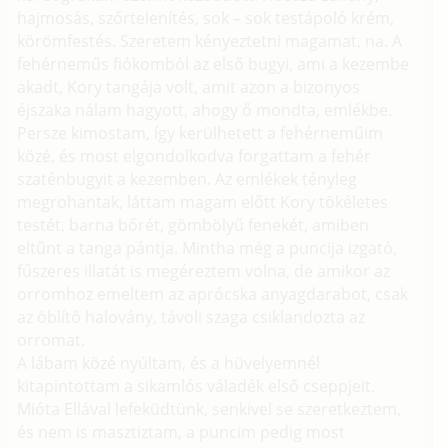
hajmosás, szőrtelenítés, sok – sok testápoló krém,
körömfestés. Szeretem kényeztetni magamat, na. A
fehérneműs fiókomból az első bugyi, ami a kezembe
akadt, Kory tangája volt, amit azon a bizonyos
éjszaka nálam hagyott, ahogy ő mondta, emlékbe.
Persze kimostam, így kerülhetett a fehérneműim
közé, és most elgondolkodva forgattam a fehér
szaténbugyit a kezemben. Az emlékek tényleg
megrohantak, láttam magam előtt Kory tökéletes
testét, barna bőrét, gömbölyű fenekét, amiben
eltűnt a tanga pántja. Mintha még a puncija izgató,
fűszeres illatát is megéreztem volna, de amikor az
orromhoz emeltem az aprócska anyagdarabot, csak
az öblítő halovány, távoli szaga csiklandozta az
orromat.
A lábam közé nyúltam, és a hüvelyemnél
kitapintottam a sikamlós váladék első cseppjeit.
Mióta Ellával lefeküdtünk, senkivel se szeretkeztem,
és nem is masztiztam, a puncim pedig most