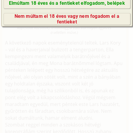
Elmúltam 18 éves és a fentieket elfogadom, belépek
szendvics (gruppen, anál, dp/
GyIK / FAQ
szendvics, mélytorok, tini)
Nem múltam el 18 éves vagy nem fogadom el a
Impresszum
fentieket
(Minden résztvevő a képzelet szülötte (így nincs vérségi
E-mail küldése
kapcsolat közöttük), a valósággal való bármilyen egyezés
a véletlen műve.)
A következő napok eseménytelenül teltek. Lars Kory
– val és a haverjaival bulizott a tengerparton, Ella
kempingezni ment valamelyik barátnőjével és a
családjával, én meg Mona barátnőmmel lógtam. Apu
pénteken lelépett egy hosszú hétvégére az aktuális
nőjével, aki olyan sötét volt, mint a szén a bányában
egy holdtalan éjszaka, viszont volt két jó
tulajdonsága, még ha szilikonból is, és apunak ez
pont elég volt a kikapcsolódáshoz. Végül mégsem
maradtam egyedül, mert péntek este Lars hazatért,
gyűrötten és fáradtan, csokibarnára sülve. Nem
sokat dumáltunk, hamar elment aludni.
Szombat reggel minden a szokásos hétvégi
koreográfiám szerint kezdődött. Hosszú zuhany,