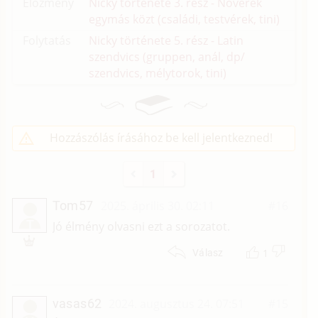
Előzmény
Nicky története 3. rész - Nővérek
egymás közt (családi, testvérek, tini)
Folytatás
Nicky története 5. rész - Latin
szendvics (gruppen, anál, dp/
szendvics, mélytorok, tini)
Hozzászólás írásához be kell jelentkezned!
1
Tom57
2025. április 30. 02:11
#16
T
Jó élmény olvasni ezt a sorozatot.
1
Válasz
vasas62
2024. augusztus 24. 07:51
#15