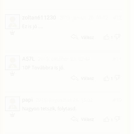
zoltan611230
2019. január 26. 01:12
#12
Z
Ez is jó ....
1
Válasz
A57L
2015. október 23. 02:44
#11
A
10P Továbbra is jó.
1
Válasz
papi
2015. augusztus 25. 15:02
#10
P
Nagyon tetszik, folytasd.
1
Válasz