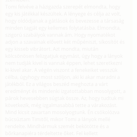
Tomi felvéve a házigazda szerepét elmondta, hogy
egy kis játékkal készültek. A lényege és célja az volt,
hogy oldódjanak a gátlások és bevezesse a társaság
minden tagját egy kellemes folytatásba. Elmondta,
szigorú szabályok vannak ám. Hogy nyomatékot
adjon a szavainak elővett két műpéniszt, síkosítót és
egy kisseb vibrátort. Azt mondta, miután
kölcsönösen felizgatjuk egymást, úgy hogy a lányok
nem tudják kivel is vannak éppen, lehet szeretkezni
ki-kivel akar. A végén viszont a fenekeiket vesszük
célba, úgyhogy most szóljon, aki ki akar maradni a
játékból. Ez a világos beszéd meghozta a várt
eredményt és mindenki izgatottabban mosolygott, a
párok hevesebben súgtak össze. Az, hogy tudtuk mi
következik, még izgalmasabbá tette a várakozást.
Mind kicsit zavartan mosolyogtunk. Én csókolózva
búcsúztam Timitől, mikor Tomi a lányok mellé
rendelte. Mindhármuk szemét bekötötte és a
bőrkanapiéra térdeltette őket. Fel kellett