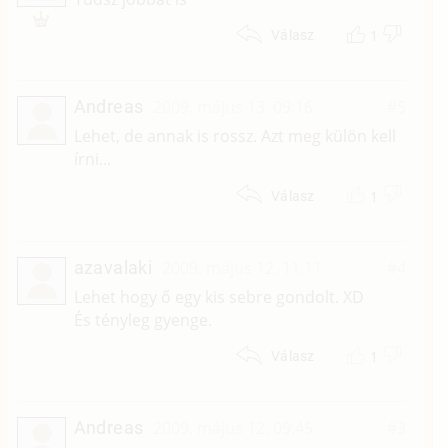
1
Válasz
Andreas
2009. május 13. 09:16
#5
Lehet, de annak is rossz. Azt meg külön kell
írni...
1
Válasz
azavalaki
2009. május 12. 11:11
#4
Lehet hogy ő egy kis sebre gondolt. XD
És tényleg gyenge.
1
Válasz
Andreas
2009. május 12. 09:45
#3