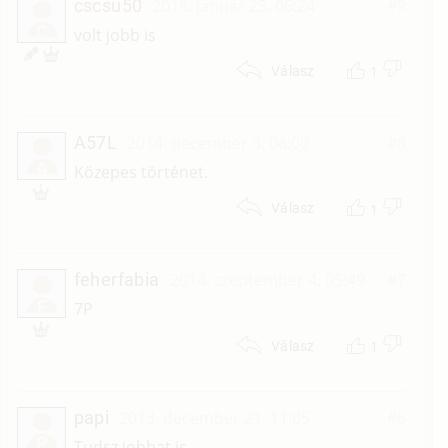
cscsu50
2018. január 25. 06:24
#9
C
volt jobb is
1
Válasz
A57L
2014. december 3. 08:09
#8
A
Közepes történet.
1
Válasz
feherfabia
2014. szeptember 4. 05:49
#7
F
7P
1
Válasz
papi
2013. december 21. 11:05
#6
P
Tudsz jobbat is