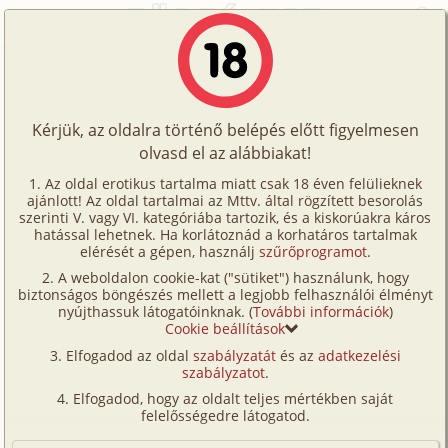
Főoldal
/
Történetek
/
Gruppen
/
A "Négyes" Vakáció 7. rész
Történetek
A "Négyes" Vakáció 7. rész
Képregények
Kérjük, az oldalra történő belépés előtt figyelmesen
Filmek
olvasd el az alábbiakat!
gruppen
,
vibrátor
Írók
ciceró01
Az oldal erotikus tartalma miatt csak 18 éven felülieknek
ajánlott! Az oldal tartalmai az Mttv. által rögzített besorolás
Tölts
szerinti V. vagy VI. kategóriába tartozik, és a kiskorúakra káros
Címkék
hatással lehetnek. Ha korlátoznád a korhatáros tartalmak
Szavazás átlaga:
7.07
pont (
45
szavazat)
fel
elérését a gépen, használj
szűrőprogramot
.
Kereső
Megjelenés:
2009. május 12.
A weboldalon cookie-kat ("sütiket") használunk, hogy
Te
Hossz:
9 375 karakter
biztonságos böngészés mellett a legjobb felhasználói élményt
VIP
nyújthassuk látogatóinknak. (
További információk
)
Elolvasva:
3 002 alkalommal
is!
Cookie beállítások
Fórum
Elfogadod az oldal
szabályzatát
és az
adatkezelési
Előzmény
A "Négyes" Vakáció 6. rész (gruppen)
szabályzatot
.
Versenyeink
Folytatás
A "Négyes" Vakáció 8. rész (gruppen,
Elfogadod, hogy az oldalt teljes mértékben saját
Ügyfélszolgálat
anál, vibrátor)
felelősségedre látogatod.
Írói segédletek