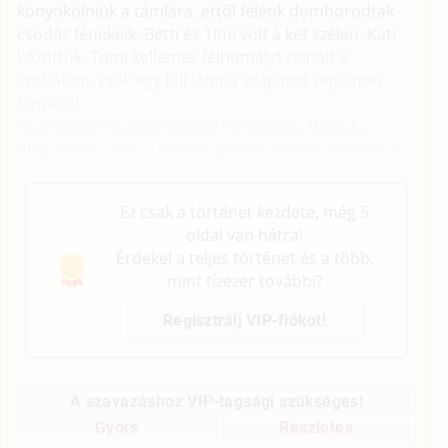
könyökölniük a támlára, ettől felénk domborodtak
csodás fenekeik. Betti és Timi volt a két szélen, Kati
közöttük. Tomi kellemes félhomályt csinált a
szobában, csak egy fali lámpa világított sejtelmes
fényével.
Nem kellett viszont tovább irányítania, tudtuk a
dolgunkat. Talán a kezdeti gátlások miatt, először ki-
ki a saját párját kezdte simogatni.
Ez csak a történet kezdete, még 5
oldal van hátra!
Érdekel a teljes történet és a több,
mint tízezer további?
Regisztrálj VIP-fiókot!
A szavazáshoz VIP-tagsági szükséges!
Gyors
Részletes