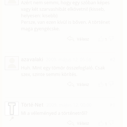
Azért nem semmi, hogy egy szóban képes
vagy két szarvashibát elkövetni! (kisseb,
helyesen: kisebb)
Persze, van ezen kívül is bőven. A történet
maga gyengécske.
1
Válasz
azavalaki
2009. május 12. 05:58
#2
Huh. Mint egy tömör összefoglaló. Csak
szex, szinte semmi körítés.
1
Válasz
Törté-Net
2009. május 12. 00:00
#1
Mi a véleményed a történetről?
1
Válasz