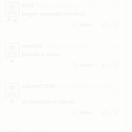
én55
2023. szeptember 26. 12:32
#12
É
Nagyon laposodik a történet.
1
Válasz
vasas62
2023. július 31. 07:09
#11
V
Élvezzék az életet.
1
Válasz
zoltan611230
2020. december 21. 03:37
#10
Z
Jól folytatódik a szülinap.
1
Válasz