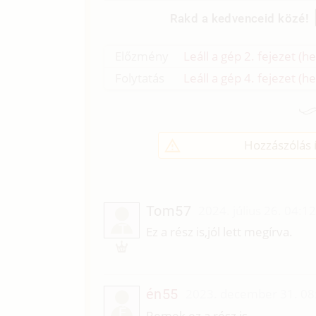
Rakd a kedvenceid közé!
Előzmény
Leáll a gép 2. fejezet (h
Folytatás
Leáll a gép 4. fejezet (h
Hozzászólás í
Tom57
2024. július 26. 04:1
T
Ez a rész is,jól lett megírva.
én55
2023. december 31. 08
É
Remek ez a rész is.