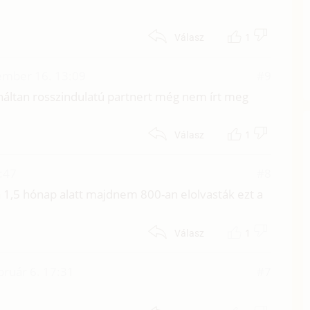
1
Válasz
ember 16. 13:09
#9
fináltan rosszindulatú partnert még nem írt meg
1
Válasz
:47
#8
rka 1,5 hónap alatt majdnem 800-an elolvasták ezt a
1
Válasz
bruár 6. 17:31
#7