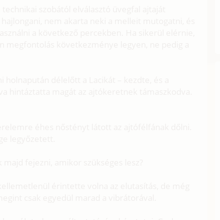
technikai szobától elválasztó üvegfal ajtaját
 hajlongani, nem akarta neki a melleit mutogatni, és
használni a következő percekben. Ha sikerül elérnie,
zan megfontolás következménye legyen, ne pedig a
 holnapután délelőtt a Lacikát – kezdte, és a
atva hintáztatta magát az ajtókeretnek támaszkodva.
relemre éhes nőstényt látott az ajtófélfának dőlni.
ége legyőzetett.
 majd fejezni, amikor szükséges lesz?
kellemetlenül érintette volna az elutasítás, de még
megint csak egyedül marad a vibrátorával.