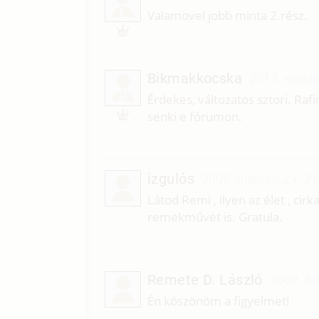
L
Valamovel jobb minta 2.rész.
Bikmakkocska
2013. szept
B
Érdekes, változatos sztori. Ra
senki e fórumon.
izgulós
2009. március 24. 21
Látod Remi , ilyen az élet , ci
remekművet is. Gratula.
Remete D. László
2009. fe
Én köszönöm a figyelmet!