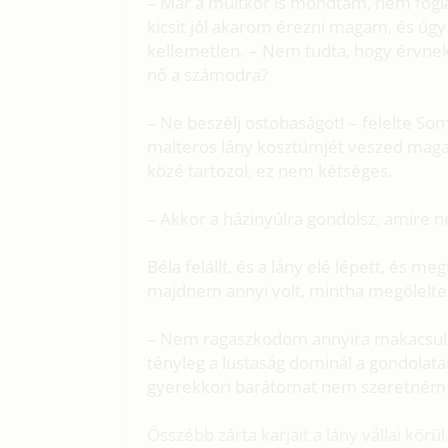
– Már a múltkor is mondtam, nem fogla
kicsit jól akarom érezni magam, és úgy
kellemetlen. – Nem tudta, hogy érvnek
nő a számodra?
– Ne beszélj ostobaságot! – felelte So
malteros lány kosztümjét veszed magad
közé tartozol, ez nem kétséges.
– Akkor a házinyúlra gondolsz, amire 
Béla felállt, és a lány elé lépett, és m
majdnem annyi volt, mintha megölelte
– Nem ragaszkodom annyira makacsul a
tényleg a lustaság dominál a gondolata
gyerekkori barátomat nem szeretném f
Összébb zárta karjait a lány vállai körül