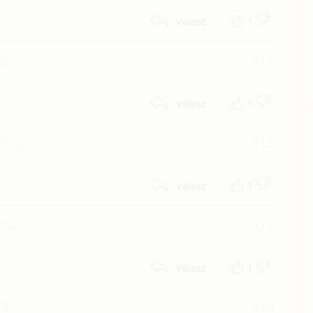
1
Válasz
58
#13
1
Válasz
 06:14
#12
1
Válasz
6:32
#11
1
Válasz
28
#10