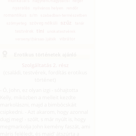
munkatárs
nagynéni/nagybácsi
néger
nyaralás
nyilvános helyen
rendőr
romantikus
s/m
szabadban-természetben
szűz
szöveg nélküli
szörnyeteg
tanár
tini
testvérek
unokatestvérek
vibrátor
verseny/(társas-)játék
Erotikus történetek ajánló
Szolgáltatás 2. rész
(családi, testvérek, fordítás erotikus
történet)
- Ó, John, ez olyan izgi - sóhajtotta
Kelly, miközben a melleit kezdte
markolászni, majd a bimbócskáit
csipkedni. - Azt akarom, hogy azonnal
dugj meg! - szólt, s már nyúlt is, hogy
megmarkolja John kemény faszát, ami
máris feléledt, és majd' átszúrta a