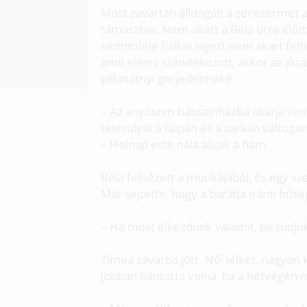
Most zavartan álldogált a zenetermet a 
támasztva. Nem akart a Béla orra előtt
semmiféle fizikai ingert nem akart fel
amit elérni szándékozott, akkor az jó
pillanatnyi gerjedelmeké.
– Az anyósom bábszínházba akarja vinni
testsúlyát a talpán és a sarkán váltog
– Holnap este nála alszik a fiam.
Béla felnézett a munkájából, és egy sze
Már sejtette, hogy a barátja iránti hűs
– Ha most elkezdünk valamit, be tudjuk
Tímea zavarba jött. Női lelkét, nagyon 
jobban bántotta volna, ha a hétvégén 