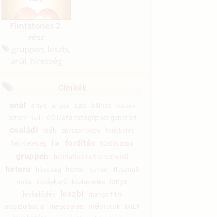
Flintstones 2.
rész
gruppen, leszbi,
anál, híresség
Címkék
anál
anya
apa
bilincs
anyós
biszex
bizarr
CGI/számítógéppel generált
buli
családi
diák
dp/szendvics
fenekelés
fordítás
férj-feleség
fia
fürdőszoba
gruppen
hermafrodita/transznemű
hetero
homo
híresség
humor
illusztrált
lánya
iroda
középkorú
közlekedés
leszbi
leskelődés
manga-film
megcsalás
mélytorok
maszturbáció
MILF