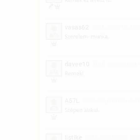
vasas62
2023. július 19. 13:
V
Szerelem- munka.
davee10
2018. augusztus 2.
D
Remek!
A57L
2014. szeptember 3. 1
A
Szépen alakul.
listike
2013. október 29. 19: