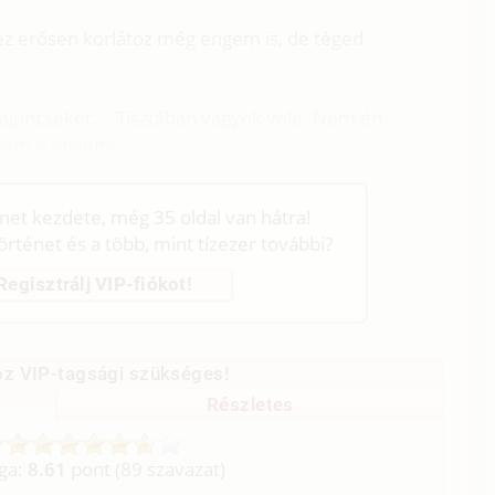
s ez erősen korlátoz még engem is, de téged
hajtincseket. – Tisztában vagyok vele. Nem én
anem ő engem.
énet kezdete, még 35 oldal van hátra!
történet és a több, mint tízezer további?
Regisztrálj VIP-fiókot!
z VIP-tagsági szükséges!
Részletes
aga:
8.61
pont (
89
szavazat)