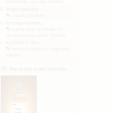
közlekedés, nyaralás, fordítás
Megvilágosodás
családi, testvérek
Én még sohasem...
családi, anál, testvérek, tini,
verseny/
(társas-)játék, fordítás
Az új élet 1. rész
hetero, középkorú, megcsalás,
swinger
Mások épp ezeket olvassák