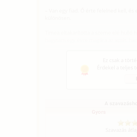
– Van egy fiad. Ő érte felelned kell, é
különösen.
Tímea eltakarította a szeme elé hulló 
hagytam egy évre magára az apját, h
Ez csak a tört
Érdekel a teljes 
A szavazásho
Gyors
Szavazás átl