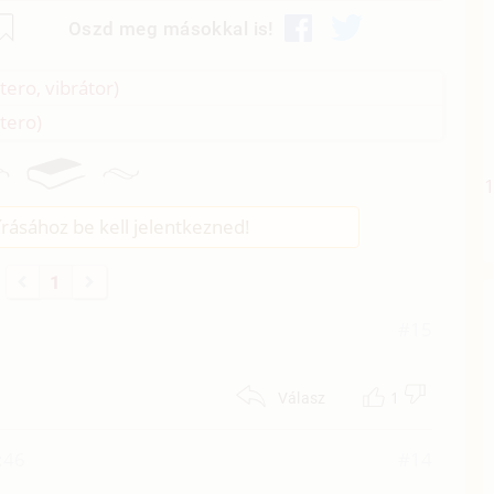
Oszd meg másokkal is!
etero, vibrátor)
etero)
rásához be kell jelentkezned!
1
2
#15
1
Válasz
:46
#14