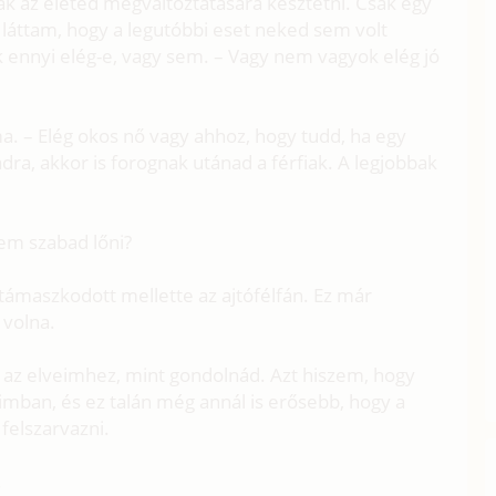
k az életed megváltoztatására késztetni. Csak egy
 láttam, hogy a legutóbbi eset neked sem volt
 ennyi elég-e, vagy sem. – Vagy nem vagyok elég jó
ma. – Elég okos nő vagy ahhoz, hogy tudd, ha egy
ra, akkor is forognak utánad a férfiak. A legjobbak
nem szabad lőni?
egtámaszkodott mellette az ajtófélfán. Ez már
 volna.
z elveimhez, mint gondolnád. Azt hiszem, hogy
imban, és ez talán még annál is erősebb, hogy a
elszarvazni.
.