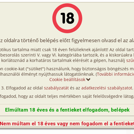
Írók
Tölts fel Te is!
Címkék
Kereső
VIP
Egyéb
az oldalra történő belépés előtt figyelmesen olvasd el az a
 gép 3. fejezet
otikus tartalma miatt csak 18 éven felülieknek ajánlott! Az oldal tar
 gép 3. fejezet
t besorolás szerinti V. vagy VI. kategóriába tartozik, és a kiskorúakra
 korlátoznád a korhatáros tartalmak elérését a gépen, használj
szű
n cookie-kat ("sütiket") használunk, hogy biztonságos böngészés me
etero, vibrátor)
lhasználói élményt nyújthassuk látogatóinknak. (
További informáci
Cookie beállítások
etero)
Elfogadod az oldal
szabályzatát
és az
adatkezelési szabályzatot
.
lfogadod, hogy az oldalt teljes mértékben saját felelősségedre látog
Elmúltam 18 éves és a fentieket elfogadom, belépek
délutánra, amikor Anita kilépett a zeneterem
egyáltalán nem jelentette azt, hogy a kivitelezés
Nem múltam el 18 éves vagy nem fogadom el a fentieke