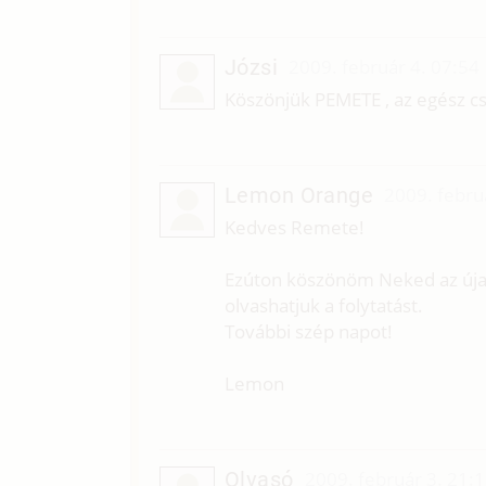
Józsi
2009. február 4. 07:54
Köszönjük PEMETE , az egész csa
Lemon Orange
2009. febru
Kedves Remete!
Ezúton köszönöm Neked az új
olvashatjuk a folytatást.
További szép napot!
Lemon
Olvasó
2009. február 3. 21: