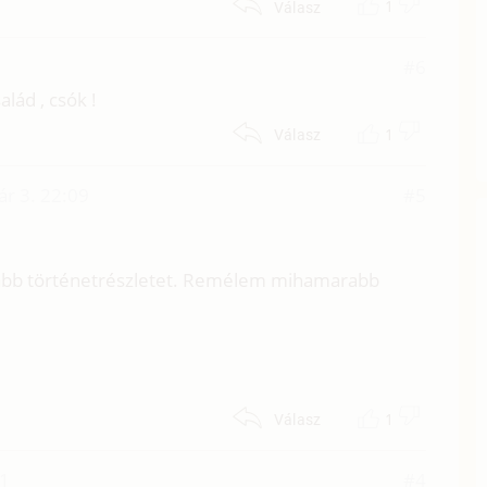
1
Válasz
#6
lád , csók !
1
Válasz
ár 3. 22:09
#5
abb történetrészletet. Remélem mihamarabb
1
Válasz
11
#4