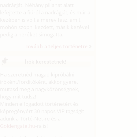
nadrágját. Néhány pillanat alatt
lefejtette a fiúról a nadrágját, és már a
kezében is volt a merev fasz, amit
mohón szopni kezdett, másik kezével
pedig a heréket simogatta.
Tovább a teljes történetre
Írók kerestetnek!
Ha szeretnéd magad kipróbálni
íróként/fordítóként, akkor gyere,
mutasd meg a nagyközönségnek,
hogy mit tudsz!
Minden elfogadott történetért és
képregényért 30 napos VIP tagságit
adunk a Törté-Net-re és a
Goldengate.hu
-ra is!