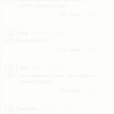
Várom a következő részt.
1
Válasz
loog
2008. szeptember 24. 10:55
#5
Nagyszerűűű. 11!
1
Válasz
Tüse
2008. szeptember 24. 10:35
#4
Természetesen 10 pont. Sokan várjuk az
aktuális folytatást.
1
Válasz
Remete
2008. szeptember 24. 08:29
#3