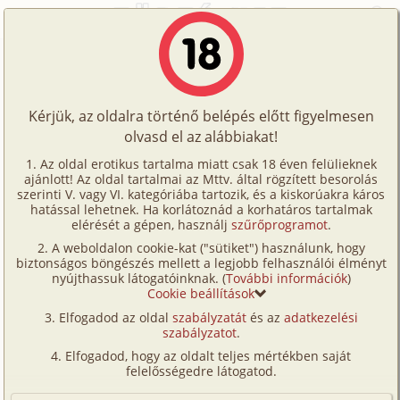
Főoldal
/
Történetek
/
Hetero
/
A szerelmet tanultuk 4. fejezet - Felsőbb osztályban
Történetek
A szerelmet tanultuk 4. fejezet -
Képregények
Felsőbb osztályban
Kérjük, az oldalra történő belépés előtt figyelmesen
Filmek
olvasd el az alábbiakat!
Írók
hetero
Az oldal erotikus tartalma miatt csak 18 éven felülieknek
ajánlott! Az oldal tartalmai az Mttv. által rögzített besorolás
Tölts
Remete D. László
szerinti V. vagy VI. kategóriába tartozik, és a kiskorúakra káros
Címkék
hatással lehetnek. Ha korlátoznád a korhatáros tartalmak
fel
elérését a gépen, használj
szűrőprogramot
.
Szavazás átlaga:
8.57
pont (
108
szavazat)
Kereső
A weboldalon cookie-kat ("sütiket") használunk, hogy
Te
Megjelenés:
2008. szeptember 24.
biztonságos böngészés mellett a legjobb felhasználói élményt
VIP
nyújthassuk látogatóinknak. (
További információk
)
Hossz:
64 281 karakter
is!
Cookie beállítások
Elolvasva:
3 880 alkalommal
Fórum
Elfogadod az oldal
szabályzatát
és az
adatkezelési
szabályzatot
.
Versenyeink
Előzmény
A szerelmet tanultuk 3. fejezet -
Elfogadod, hogy az oldalt teljes mértékben saját
Intermezzo (hetero)
Ügyfélszolgálat
felelősségedre látogatod.
Folytatás
A szerelmet tanultuk 5. fejezet - Nyári
Írói segédletek