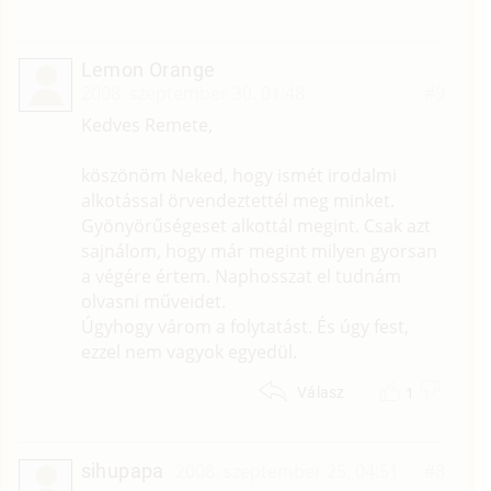
Lemon Orange
2008. szeptember 30. 01:48
#9
Kedves Remete,
köszönöm Neked, hogy ismét irodalmi
alkotással örvendeztettél meg minket.
Gyönyörűségeset alkottál megint. Csak azt
sajnálom, hogy már megint milyen gyorsan
a végére értem. Naphosszat el tudnám
olvasni műveidet.
Úgyhogy várom a folytatást. És úgy fest,
ezzel nem vagyok egyedül.
1
Válasz
sihupapa
2008. szeptember 25. 04:51
#8