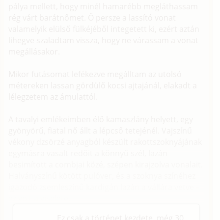
pálya mellett, hogy minél hamarébb megláthassam
rég várt barátnőmet. Ő persze a lassító vonat
valamelyik elülső fülkéjéből integetett ki, ezért aztán
lihegve szaladtam vissza, hogy ne várassam a vonat
megállásakor.
Mikor futásomat lefékezve megálltam az utolsó
métereken lassan gördülő kocsi ajtajánál, elakadt a
lélegzetem az ámulattól.
A tavalyi emlékeimben élő kamaszlány helyett, egy
gyönyörű, fiatal nő állt a lépcső tetejénél. Vajszínű
vékony dzsörzé anyagból készült rakottszoknyájának
egymásra vasalt redőit a könnyű szél, lazán
besimított a combjai közé, szépen kirajzolva vonalait.
Halványszínű kötött pulóver, és a szoknya színéhez
igazodó zsemleszínű kardigán lazán a vállára vetve –
ez volt a viselete.
Ez csak a történet kezdete, még 30