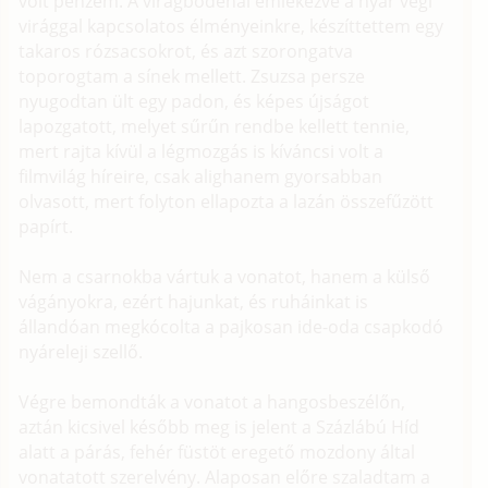
volt pénzem. A virágbódénál emlékezve a nyár végi
virággal kapcsolatos élményeinkre, készíttettem egy
takaros rózsacsokrot, és azt szorongatva
toporogtam a sínek mellett. Zsuzsa persze
nyugodtan ült egy padon, és képes újságot
lapozgatott, melyet sűrűn rendbe kellett tennie,
mert rajta kívül a légmozgás is kíváncsi volt a
filmvilág híreire, csak alighanem gyorsabban
olvasott, mert folyton ellapozta a lazán összefűzött
papírt.
Nem a csarnokba vártuk a vonatot, hanem a külső
vágányokra, ezért hajunkat, és ruháinkat is
állandóan megkócolta a pajkosan ide-oda csapkodó
nyáreleji szellő.
Végre bemondták a vonatot a hangosbeszélőn,
aztán kicsivel később meg is jelent a Százlábú Híd
alatt a párás, fehér füstöt eregető mozdony által
vonatatott szerelvény. Alaposan előre szaladtam a