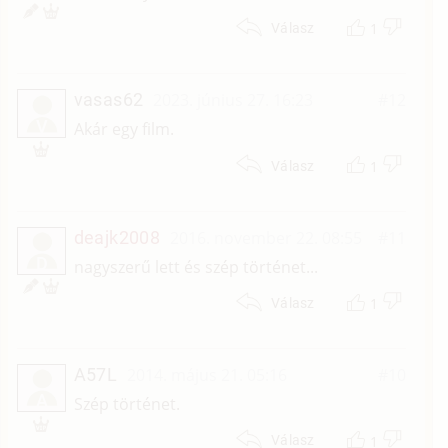
1
Válasz
vasas62
2023. június 27. 16:23
#12
V
Akár egy film.
1
Válasz
deajk2008
2016. november 22. 08:55
#11
D
nagyszerű lett és szép történet...
1
Válasz
A57L
2014. május 21. 05:16
#10
A
Szép történet.
1
Válasz