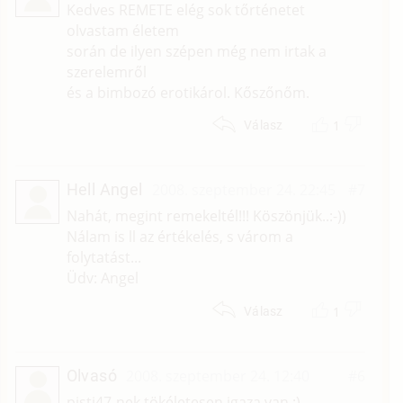
Kedves REMETE elég sok tőrténetet
olvastam életem
során de ilyen szépen még nem irtak a
szerelemről
és a bimbozó erotikárol. Kőszőnőm.
1
Válasz
Hell Angel
2008. szeptember 24. 22:45
#7
Nahát, megint remekeltél!!! Köszönjük..:-))
Nálam is ll az értékelés, s várom a
folytatást...
Üdv: Angel
1
Válasz
Olvasó
2008. szeptember 24. 12:40
#6
pisti47-nek tökéletesen igaza van.:)