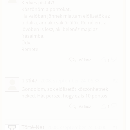
Kedves pisti47!
Köszönöm a pontokat.
Ha valóban jönnek miattam előfizetők az
oldalra, annak csak örülök. Remélem, a
jövőben is lesz, aki belenéz majd az
írásaimba.
Üdv:
Remete
1
Válasz
pisti47
2008. szeptember 24. 06:38
#2
Gondolom, sok előfizetőt köszönhetnek
neked. Hát persze, hogy ez is 10 pontos.
1
Válasz
Törté-Net
2008. szeptember 24. 00:00
#1