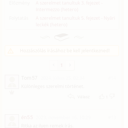
Előzmény
A szerelmet tanultuk 3. fejezet -
Intermezzo (hetero)
Folytatás
A szerelmet tanultuk 5. fejezet - Nyári
leckék (hetero)
Hozzászólás írásához be kell jelentkezned!
1
Tom57
2024. július 25. 02:34
#14
T
Különleges szerelmi történet.
1
Válasz
én55
2023. november 16. 10:29
#13
É
Ritka az ilyen remek írás.