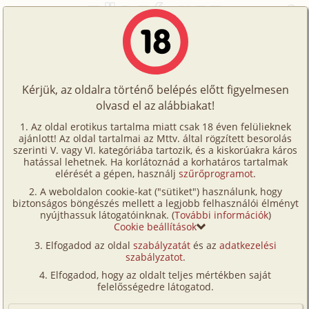
Főoldal
/
Történetek
/
Családi
/
Páternoszter 3. fejezet - Játszadozások - 12-13. rész
Történetek
Páternoszter 3. fejezet -
Képregények
Játszadozások - 12-13. rész
Kérjük, az oldalra történő belépés előtt figyelmesen
Filmek
olvasd el az alábbiakat!
Írók
családi
,
rendőr
Az oldal erotikus tartalma miatt csak 18 éven felülieknek
ajánlott! Az oldal tartalmai az Mttv. által rögzített besorolás
Tölts
Remete D. László
szerinti V. vagy VI. kategóriába tartozik, és a kiskorúakra káros
Címkék
hatással lehetnek. Ha korlátoznád a korhatáros tartalmak
fel
elérését a gépen, használj
szűrőprogramot
.
Szavazás átlaga:
8.31
pont (
124
szavazat)
Kereső
A weboldalon cookie-kat ("sütiket") használunk, hogy
Te
Megjelenés:
2008. május 21.
biztonságos böngészés mellett a legjobb felhasználói élményt
VIP
nyújthassuk látogatóinknak. (
További információk
)
Hossz:
88 521 karakter
is!
Cookie beállítások
Elolvasva:
6 664 alkalommal
Fórum
Elfogadod az oldal
szabályzatát
és az
adatkezelési
szabályzatot
.
Versenyeink
Előzmény
Páternoszter 3. fejezet -
Elfogadod, hogy az oldalt teljes mértékben saját
Játszadozások - 8-11. rész (családi,
Ügyfélszolgálat
felelősségedre látogatod.
bilincs, rendőr)
Írói segédletek