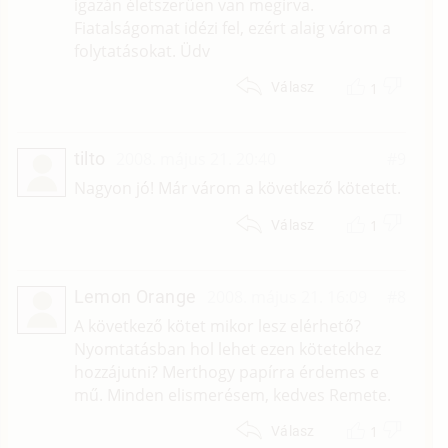
igazán életszerüen van megírva.
Fiatalságomat idézi fel, ezért alaig várom a
folytatásokat. Üdv
1
Válasz
tilto
2008. május 21. 20:40
#9
Nagyon jó! Már várom a következő kötetett.
1
Válasz
Lemon Orange
2008. május 21. 16:09
#8
A következő kötet mikor lesz elérhető?
Nyomtatásban hol lehet ezen kötetekhez
hozzájutni? Merthogy papírra érdemes e
mű. Minden elismerésem, kedves Remete.
1
Válasz