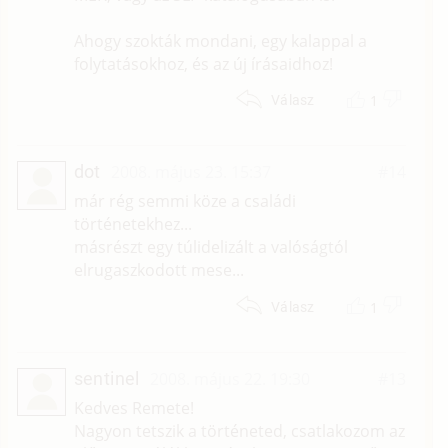
Ahogy szokták mondani, egy kalappal a
folytatásokhoz, és az új írásaidhoz!
1
Válasz
dot
2008. május 23. 15:37
#14
már rég semmi köze a családi
történetekhez...
másrészt egy túlidelizált a valóságtól
elrugaszkodott mese...
1
Válasz
sentinel
2008. május 22. 19:30
#13
Kedves Remete!
Nagyon tetszik a történeted, csatlakozom az