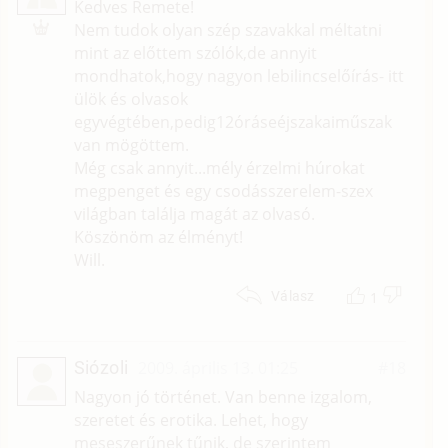
L
Kedves Remete!
Nem tudok olyan szép szavakkal méltatni
mint az előttem szólók,de annyit
mondhatok,hogy nagyon lebilincselőírás- itt
ülök és olvasok
egyvégtében,pedig12óráseéjszakaiműszak
van mögöttem.
Még csak annyit...mély érzelmi húrokat
megpenget és egy csodásszerelem-szex
világban találja magát az olvasó.
Köszönöm az élményt!
Will.
1
Válasz
Siózoli
2009. április 13. 01:25
#18
Nagyon jó történet. Van benne izgalom,
szeretet és erotika. Lehet, hogy
meseszerűnek tűnik, de szerintem