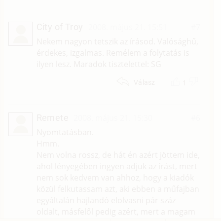
City of Troy
2008. május 21. 15:51
#7
Nekem nagyon tetszik az írásod. Valósághű,
érdekes, izgalmas. Remélem a folytatás is
ilyen lesz. Maradok tisztelettel: SG
1
Válasz
Remete
2008. május 21. 15:30
#6
Nyomtatásban.
Hmm.
Nem volna rossz, de hát én azért jöttem ide,
ahol lényegében ingyen adjuk az írást, mert
nem sok kedvem van ahhoz, hogy a kiadók
közül felkutassam azt, aki ebben a műfajban
egyáltalán hajlandó elolvasni pár száz
oldalt, másfelől pedig azért, mert a magam