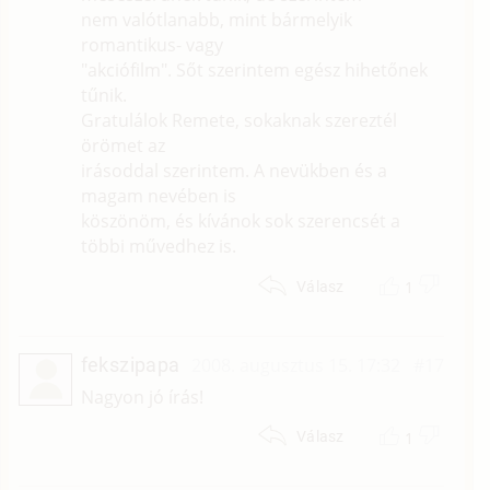
nem valótlanabb, mint bármelyik
romantikus- vagy
"akciófilm". Sőt szerintem egész hihetőnek
tűnik.
Gratulálok Remete, sokaknak szereztél
örömet az
irásoddal szerintem. A nevükben és a
magam nevében is
köszönöm, és kívánok sok szerencsét a
többi művedhez is.
1
Válasz
fekszipapa
2008. augusztus 15. 17:32
#17
Nagyon jó írás!
1
Válasz