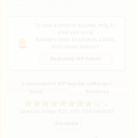
a tablettákat, hogy ne legyek a tiéd? – Megszorította
a kezem, és lassan, szótagolva kimondta – A-ka-rom.
Ez csak a történet kezdete, még 41
oldal van hátra!
Érdekel a teljes történet és a több,
mint tízezer további?
Regisztrálj VIP-fiókot!
A szavazáshoz VIP-tagsági szükséges!
Gyors
Részletes
Szavazás átlaga:
8.31
pont (
124
szavazat)