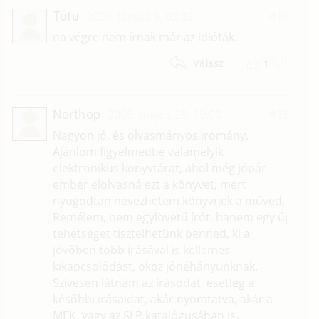
Tutu
2008. június 9. 03:32
#16
na végre nem írnak már az idióták..
1
Válasz
Northop
2008. május 25. 19:00
#15
Nagyon jó, és olvasmányos iromány.
Ajánlom figyelmedbe valamelyik
elektronikus könyvtárat, ahol még jópár
ember elolvasná ezt a könyvet, mert
nyugodtan nevezhetem könyvnek a műved.
Remélem, nem egylövetű írót, hanem egy új
tehetséget tisztelhetünk benned, ki a
jövőben több írásával is kellemes
kikapcsolódást, okoz jónéhányunknak.
Szívesen látnám az írásodat, esetleg a
későbbi irásaidat, akár nyomtatva, akár a
MEK, vagy az SLP katalógusában is.