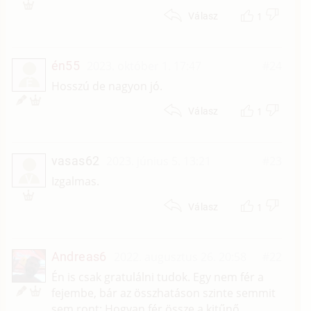
1
Válasz
én55
2023. október 1. 17:47
#24
É
Hosszú de nagyon jó.
1
Válasz
vasas62
2023. június 5. 13:21
#23
V
Izgalmas.
1
Válasz
Andreas6
2022. augusztus 26. 20:58
#22
Én is csak gratulálni tudok. Egy nem fér a
fejembe, bár az összhatáson szinte semmit
sem ront: Hogyan fér össze a kitűnő