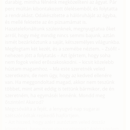
darabig, mintha félnénk megközelíteni az ágyat. Pár
perc múltán kibontakozott ölelésemből, és folytatta
a rendrakást. Odakészítette a hálóruháját az ágyba,
és mellé fektette az én pizsamámat is.
Hazatelefonáltunk szüleinknek, megnyugtatva őket
arról, hogy még mindig nincs semmi bajunk, aztán
ismét bezárkóztunk a saját, kétszemélyes világunkba.
Megfogtam két kezét, és a szemébe néztem. – Zsófi! –
nehezen jött a folytatás – Azt ígértem, hogy soha
nem fogok veled erőszakoskodni. – kicsit közelebb
húztam magamhoz. – Ma este szeretnék veled
szeretkezni, de nem úgy, hogy az kedved ellenére
van. Ha meggondoltad magad, akkor nem teszünk
többet, mint amit eddig is tettünk bármikor, de én
szeretném, ha egymáséi lennénk. Mondd meg
őszintén! Akarod?
Megcsóválta a fejét, a lenyugvó nap sugarai
szétszóródtak repkedő hajfürtjein.
– Azt hiszed, hogy azért autóztam veled ötszáz
kilométert, hogy most visszarettenjek? Azért szedem