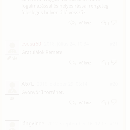
fogalmazással és helyesírással rengeteg
felesleges helyen álló vessző?
1
Válasz
cscsu50
2018. július 24. 10:34
#21
C
Gratulálok Remete
1
Válasz
A57L
2016. október 29. 05:14
#20
A
Gyönyörű történet.
1
Válasz
lángvince
2012. szeptember 16. 12:17
#19