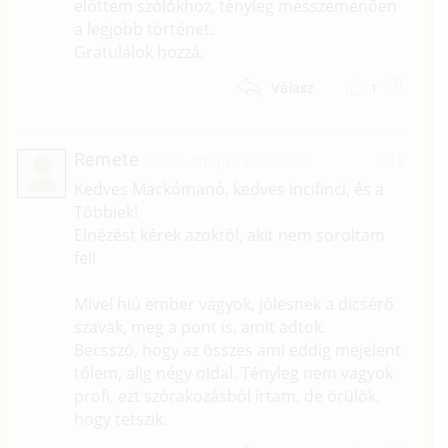
előttem szólókhoz, tényleg messzemenően
a legjobb történet.
Gratulálok hozzá.
1
Válasz
Remete
2008. május 22. 06:00
#12
Kedves Mackómanó, kedves incifinci, és a
Többiek!
Elnézést kérek azoktól, akit nem soroltam
fel!
Mivel hiú ember vagyok, jólesnek a dicsérő
szavak, meg a pont is, amit adtok.
Becsszó, hogy az összes ami eddig mejelent
tőlem, alig négy oldal. Tényleg nem vagyok
profi, ezt szórakozásból írtam, de örülök,
hogy tetszik.