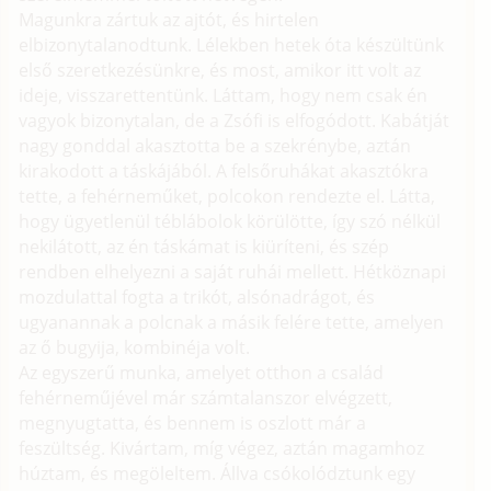
Magunkra zártuk az ajtót, és hirtelen
elbizonytalanodtunk. Lélekben hetek óta készültünk
első szeretkezésünkre, és most, amikor itt volt az
ideje, visszarettentünk. Láttam, hogy nem csak én
vagyok bizonytalan, de a Zsófi is elfogódott. Kabátját
nagy gonddal akasztotta be a szekrénybe, aztán
kirakodott a táskájából. A felsőruhákat akasztókra
tette, a fehérneműket, polcokon rendezte el. Látta,
hogy ügyetlenül téblábolok körülötte, így szó nélkül
nekilátott, az én táskámat is kiüríteni, és szép
rendben elhelyezni a saját ruhái mellett. Hétköznapi
mozdulattal fogta a trikót, alsónadrágot, és
ugyanannak a polcnak a másik felére tette, amelyen
az ő bugyija, kombinéja volt.
Az egyszerű munka, amelyet otthon a család
fehérneműjével már számtalanszor elvégzett,
megnyugtatta, és bennem is oszlott már a
feszültség. Kivártam, míg végez, aztán magamhoz
húztam, és megöleltem. Állva csókolództunk egy