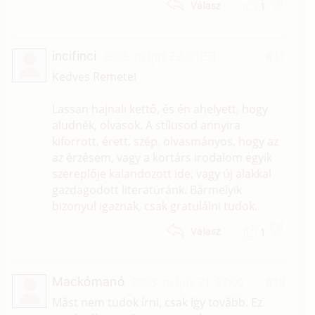
1
Válasz
incifinci
2008. május 22. 01:53
#11
Kedves Remete!
Lassan hajnali kettő, és én ahelyett, hogy
aludnék, olvasok. A stílusod annyira
kiforrott, érett, szép, olvasmányos, hogy az
az érzésem, vagy a kortárs irodalom egyik
szereplője kalandozott ide, vagy új alakkal
gazdagodott literatúránk. Bármelyik
bizonyul igaznak, csak gratulálni tudok.
1
Válasz
Mackómanó
2008. május 21. 22:00
#10
Mást nem tudok írni, csak így tovább. Ez