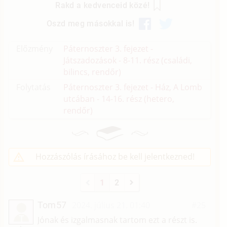
Rakd a kedvenceid közé!
Oszd meg másokkal is!
Előzmény
Páternoszter 3. fejezet -
Játszadozások - 8-11. rész (családi,
bilincs, rendőr)
Folytatás
Páternoszter 3. fejezet - Ház, A Lomb
utcában - 14-16. rész (hetero,
rendőr)
Hozzászólás írásához be kell jelentkezned!
1
2
Tom57
2024. július 21. 01:40
#25
T
Jónak és izgalmasnak tartom ezt a részt is.