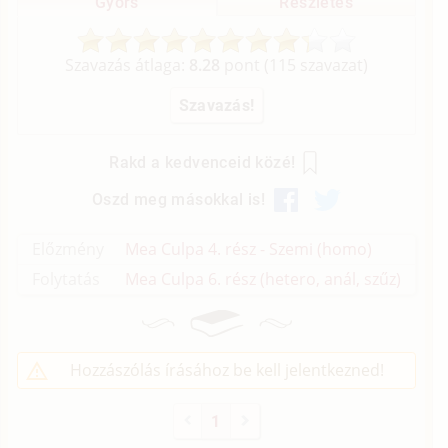
Gyors
Részletes
Szavazás átlaga:
8.28
pont (
115
szavazat)
Rakd a kedvenceid közé!
Oszd meg másokkal is!
Előzmény
Mea Culpa 4. rész - Szemi (homo)
Folytatás
Mea Culpa 6. rész (hetero, anál, szűz)
Hozzászólás írásához be kell jelentkezned!
1