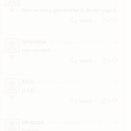
#5
Z
Nem semmi,a gyerekekkel is, álszent papok.
1
Válasz
feherfabia
2015. augusztus 5. 06:33
#4
F
nem tetszett!
1
Válasz
A57L
2013. július 28. 05:02
#3
A
Jó írás.
1
Válasz
sihupapa
2008. november 16. 22:06
#2
érdekes