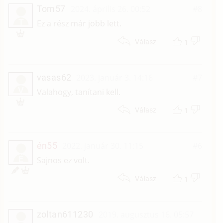
Tom57
2024. április 26. 00:52
#8
T
Ez a rész már jobb lett.
1
Válasz
vasas62
2023. január 3. 14:16
#7
V
Valahogy, tanítani kell.
1
Válasz
én55
2022. január 30. 11:15
#6
É
Sajnos ez volt.
1
Válasz
zoltan611230
2019. augusztus 16. 05:57