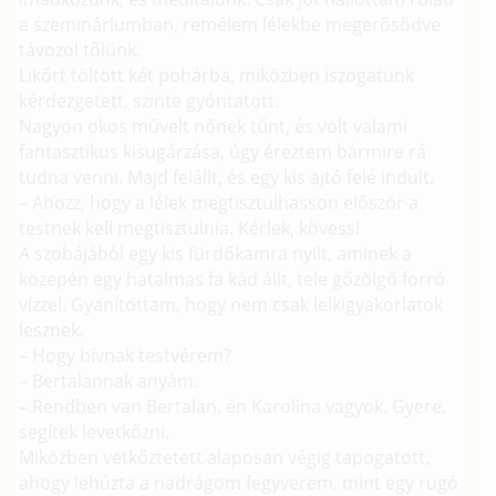
a szemináriumban, remélem lélekbe megerősödve
távozol tőlünk.
Likőrt töltött két pohárba, miközben iszogatunk
kérdezgetett, szinte gyóntatott.
Nagyon okos művelt nőnek tűnt, és volt valami
fantasztikus kisugárzása, úgy éreztem bármire rá
tudna venni. Majd felállt, és egy kis ajtó felé indult.
– Ahozz, hogy a lélek megtisztulhasson először a
testnek kell megtisztulnia. Kérlek, kövess!
A szobájából egy kis fürdőkamra nyílt, aminek a
közepén egy hatalmas fa kád állt, tele gőzölgő forró
vízzel. Gyanítottam, hogy nem csak lelkigyakorlatok
lesznek.
– Hogy hívnak testvérem?
– Bertalannak anyám.
– Rendben van Bertalan, én Karolina vagyok. Gyere,
segítek levetkőzni.
Miközben vetkőztetett alaposan végig tapogatott,
ahogy lehúzta a nadrágom fegyverem, mint egy rugó