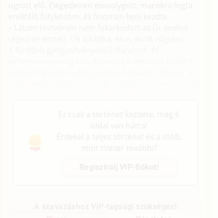
ugrott elő. Elégedetten mosolygott, marokra fogta
erektáló fütykösöm, és finoman fejni kezdte.
– Látom testvérem nem fukarkodott az Úr amikor
téged teremtett. Ülj a kádba, én is jövök rögtön!
A fürdővíz gyógynövényektől illatozott, és
kellemesen meleg volt. Karolina is vetkőzni kezdett,
amit én izgatott kíváncsisággal figyeltem. Először a
reverendáját vetette le, majd az ingét, hófehér bőre
volt, amin néhány szeplő virított.
Ez csak a történet kezdete, még 6
oldal van hátra!
Érdekel a teljes történet és a több,
mint tízezer további?
Regisztrálj VIP-fiókot!
A szavazáshoz VIP-tagsági szükséges!