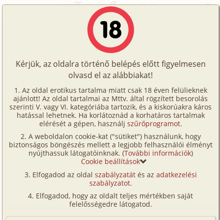
Főoldal
/
Történetek
/
Hetero
/
Mea Culpa 5. rész
Történetek
Mea Culpa 5. rész
Képregények
Kérjük, az oldalra történő belépés előtt figyelmesen
Filmek
olvasd el az alábbiakat!
hetero
,
anál
Írók
ogree
Az oldal erotikus tartalma miatt csak 18 éven felülieknek
ajánlott! Az oldal tartalmai az Mttv. által rögzített besorolás
Tölts
szerinti V. vagy VI. kategóriába tartozik, és a kiskorúakra káros
Címkék
hatással lehetnek. Ha korlátoznád a korhatáros tartalmak
Szavazás átlaga:
8.28
pont (
115
szavazat)
fel
elérését a gépen, használj
szűrőprogramot
.
Kereső
Megjelenés:
2006. május 4.
A weboldalon cookie-kat ("sütiket") használunk, hogy
Te
Hossz:
12 629 karakter
biztonságos böngészés mellett a legjobb felhasználói élményt
VIP
nyújthassuk látogatóinknak. (
További információk
)
Elolvasva:
6 773 alkalommal
is!
Cookie beállítások
Fórum
Elfogadod az oldal
szabályzatát
és az
adatkezelési
Előzmény
Mea Culpa 4. rész - Szemi (homo)
szabályzatot
.
Versenyeink
Folytatás
Mea Culpa 6. rész (hetero, anál, szűz)
Elfogadod, hogy az oldalt teljes mértékben saját
Ügyfélszolgálat
felelősségedre látogatod.
A kaput nyitó apáca kíváncsian mért végig, majd az
Írói segédletek