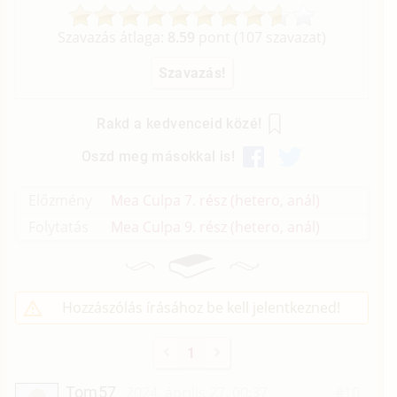
Szavazás átlaga:
8.59
pont (
107
szavazat)
Rakd a kedvenceid közé!
Oszd meg másokkal is!
Előzmény
Mea Culpa 7. rész (hetero, anál)
Folytatás
Mea Culpa 9. rész (hetero, anál)
Hozzászólás írásához be kell jelentkezned!
1
Tom57
2024. április 27. 00:37
#10