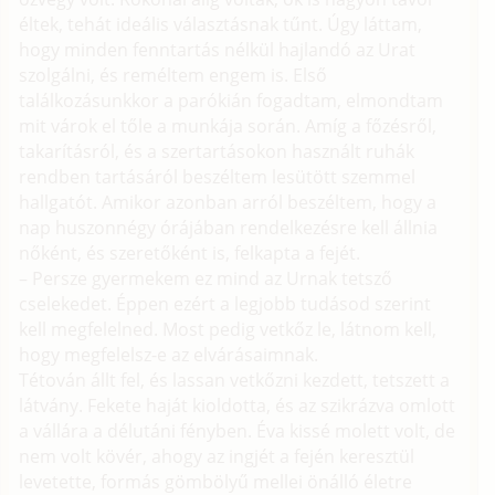
éltek, tehát ideális választásnak tűnt. Úgy láttam,
hogy minden fenntartás nélkül hajlandó az Urat
szolgálni, és reméltem engem is. Első
találkozásunkkor a parókián fogadtam, elmondtam
mit várok el tőle a munkája során. Amíg a főzésről,
takarításról, és a szertartásokon használt ruhák
rendben tartásáról beszéltem lesütött szemmel
hallgatót. Amikor azonban arról beszéltem, hogy a
nap huszonnégy órájában rendelkezésre kell állnia
nőként, és szeretőként is, felkapta a fejét.
– Persze gyermekem ez mind az Urnak tetsző
cselekedet. Éppen ezért a legjobb tudásod szerint
kell megfelelned. Most pedig vetkőz le, látnom kell,
hogy megfelelsz-e az elvárásaimnak.
Tétován állt fel, és lassan vetkőzni kezdett, tetszett a
látvány. Fekete haját kioldotta, és az szikrázva omlott
a vállára a délutáni fényben. Éva kissé molett volt, de
nem volt kövér, ahogy az ingjét a fején keresztül
levetette, formás gömbölyű mellei önálló életre