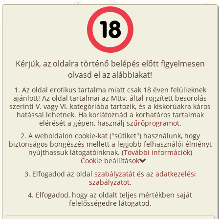
Főoldal
/
Történetek
/
Hetero
/
Mea Culpa 8. rész
Történetek
Mea Culpa 8. rész
Képregények
Kérjük, az oldalra történő belépés előtt figyelmesen
Filmek
olvasd el az alábbiakat!
hetero
,
anál
Írók
ogree
Az oldal erotikus tartalma miatt csak 18 éven felülieknek
ajánlott! Az oldal tartalmai az Mttv. által rögzített besorolás
Tölts
szerinti V. vagy VI. kategóriába tartozik, és a kiskorúakra káros
Címkék
hatással lehetnek. Ha korlátoznád a korhatáros tartalmak
Szavazás átlaga:
8.59
pont (
107
szavazat)
fel
elérését a gépen, használj
szűrőprogramot
.
Kereső
Megjelenés:
2007. augusztus 2.
A weboldalon cookie-kat ("sütiket") használunk, hogy
Te
Hossz:
13 237 karakter
biztonságos böngészés mellett a legjobb felhasználói élményt
VIP
nyújthassuk látogatóinknak. (
További információk
)
Elolvasva:
5 901 alkalommal
is!
Cookie beállítások
Fórum
Elfogadod az oldal
szabályzatát
és az
adatkezelési
Előzmény
Mea Culpa 7. rész (hetero, anál)
szabályzatot
.
Versenyeink
Folytatás
Mea Culpa 9. rész (hetero, anál)
Elfogadod, hogy az oldalt teljes mértékben saját
Ügyfélszolgálat
felelősségedre látogatod.
Több gyermektelen fiatalasszonynak ajánlottam fel a
Írói segédletek