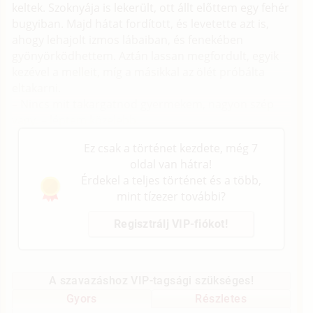
keltek. Szoknyája is lekerült, ott állt előttem egy fehér
bugyiban. Majd hátat fordított, és levetette azt is,
ahogy lehajolt izmos lábaiban, és fenekében
gyönyörködhettem. Aztán lassan megfordult, egyik
kezével a melleit, míg a másikkal az ölét próbálta
eltakarni.
– Nincs mit takargatnod gyermekem, nagyon szép
vagy. – léptem közelebb.
Ez csak a történet kezdete, még 7
oldal van hátra!
Érdekel a teljes történet és a több,
mint tízezer további?
Regisztrálj VIP-fiókot!
A szavazáshoz VIP-tagsági szükséges!
Gyors
Részletes