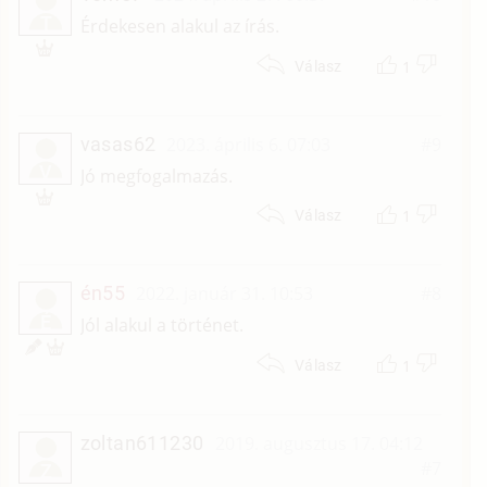
T
Érdekesen alakul az írás.
1
Válasz
vasas62
2023. április 6. 07:03
#9
V
Jó megfogalmazás.
1
Válasz
én55
2022. január 31. 10:53
#8
É
Jól alakul a történet.
1
Válasz
zoltan611230
2019. augusztus 17. 04:12
#7
Z