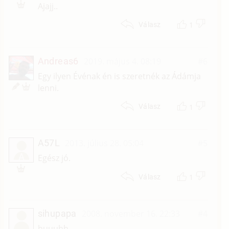
Ajajj..
1
Válasz
Andreas6
2019. május 4. 08:19
#6
Egy ilyen Événak én is szeretnék az Ádámja
lenni.
1
Válasz
A57L
2013. július 28. 05:04
#5
A
Egész jó.
1
Válasz
sihupapa
2008. november 16. 22:33
#4
huuuhh