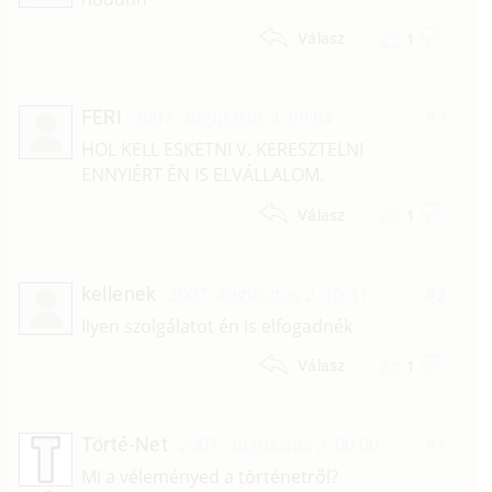
1
Válasz
FERI
2007. augusztus 4. 09:04
#3
HOL KELL ESKETNI V. KERESZTELNI
ENNYIÉRT ÉN IS ELVÁLLALOM.
1
Válasz
kellenek
2007. augusztus 2. 10:31
#2
Ilyen szolgálatot én is elfogadnék
1
Válasz
Törté-Net
2007. augusztus 2. 00:00
#1
Mi a véleményed a történetről?