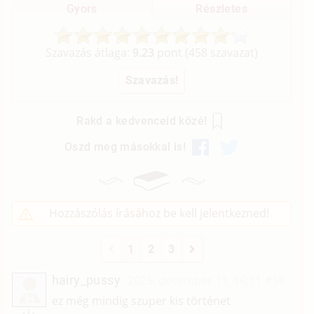
Gyors
Részletes
Szavazás átlaga:
9.23
pont (
458
szavazat)
Rakd a kedvenceid közé!
Oszd meg másokkal is!
Hozzászólás írásához be kell jelentkezned!
1
2
3
hairy_pussy
2025. december 11. 16:11
#58
H
ez még mindig szuper kis történet