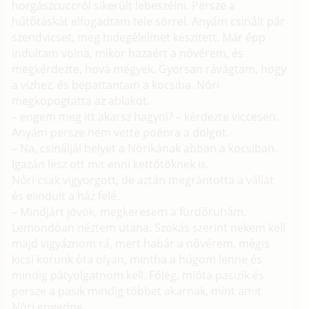
horgászcuccról sikerült lebeszélni. Persze a
hűtőtáskát elfogadtam tele sörrel. Anyám csinált pár
szendvicset, meg hidegélelmet készített. Már épp
indultam volna, mikor hazaért a nővérem, és
megkérdezte, hová megyek. Gyorsan rávágtam, hogy
a vízhez, és bepattantam a kocsiba. Nóri
megkopogtatta az ablakot.
– engem meg itt akarsz hagyni? – kérdezte viccesen.
Anyám persze nem vette poénra a dolgot.
– Na, csináljál helyet a Nórikának abban a kocsiban.
Igazán lesz ott mit enni kettőtöknek is.
Nóri csak vigyorgott, de aztán megrántotta a vállát
és elindult a ház felé.
– Mindjárt jövök, megkeresem a fürdőruhám.
Lemondóan néztem utána. Szokás szerint nekem kell
majd vigyáznom rá, mert habár a nővérem, mégis
kicsi korunk óta olyan, mintha a húgom lenne és
mindig pátyolgatnom kell. Főleg, mióta pasizik és
persze a pasik mindig többet akarnak, mint amit
Nóri engedne...