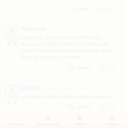
1
Válasz
Rakonczai
2016. február 19. 12:58
#40
R
Nagyon jó, próbálok tanulni tőled. Egy
aprócska dolgot vettem észre. Talán egy
icipicit rövid némely szex jelenet. Bár tény,
hogy kárpótolja, a jó körítés.
1
Válasz
papi2007
2016. január 25. 17:15
#39
P
ez nagyon izgató, többször elkel olvasnom
1
Válasz
Történetek
Képregények
Videók
Feltöltés