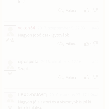
írsz!
1
Válasz
vakon54
2017. szeptember 5. 22:03
#43
V
Nagyon jooó csak ígytovább.
1
Válasz
sipospista
2016. október 8. 12:16
#42
S
Szupi..
1
Válasz
tt5X2zDSkWEj
2016. március 27. 17:16
#41
T
Nagyon jó a sztori és a viszonyok is jól ki
lettek találva.