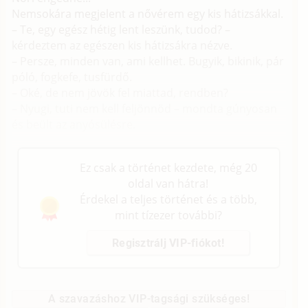
Nemsokára megjelent a nővérem egy kis hátizsákkal.
– Te, egy egész hétig lent leszünk, tudod? –
kérdeztem az egészen kis hátizsákra nézve.
– Persze, minden van, ami kellhet. Bugyik, bikinik, pár
póló, fogkefe, tusfürdő.
– Oké, de nem jövök fel miattad, rendben?
– Nyugi, tuti nem kell feljönnöd – mondta gúnyosan
és beült az anyósülésre.
Ez csak a történet kezdete, még 20
oldal van hátra!
Érdekel a teljes történet és a több,
mint tízezer további?
Regisztrálj VIP-fiókot!
A szavazáshoz VIP-tagsági szükséges!