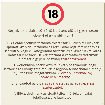
Főoldal
/
Történetek
/
Családi
/
Vízparti sátorozás
Történetek
Vízparti sátorozás
Képregények
Kérjük, az oldalra történő belépés előtt figyelmesen
Filmek
olvasd el az alábbiakat!
családi
,
testvérek
,
nyaralás
Írók
Gabe
Az oldal erotikus tartalma miatt csak 18 éven felülieknek
ajánlott! Az oldal tartalmai az Mttv. által rögzített besorolás
Tölts
szerinti V. vagy VI. kategóriába tartozik, és a kiskorúakra káros
Címkék
hatással lehetnek. Ha korlátoznád a korhatáros tartalmak
Szavazás átlaga:
9.23
pont (
458
szavazat)
fel
elérését a gépen, használj
szűrőprogramot
.
Kereső
Megjelenés:
2014. május 19.
A weboldalon cookie-kat ("sütiket") használunk, hogy
Te
Hossz:
43 961 karakter
biztonságos böngészés mellett a legjobb felhasználói élményt
VIP
nyújthassuk látogatóinknak. (
További információk
)
Elolvasva:
27 884 alkalommal
is!
Cookie beállítások
Fórum
(Minden résztvevő a képzelet szülötte (így nincs vérségi
Elfogadod az oldal
szabályzatát
és az
adatkezelési
kapcsolat közöttük), a valósággal való bármilyen egyezés
szabályzatot
.
Versenyeink
a véletlen műve.)
Elfogadod, hogy az oldalt teljes mértékben saját
Ügyfélszolgálat
felelősségedre látogatod.
Végre eljött a vizsgaidőszak vége. Az utolsó
vizsgámra készültem éppen, amikor megcsörrent a
Írói segédletek