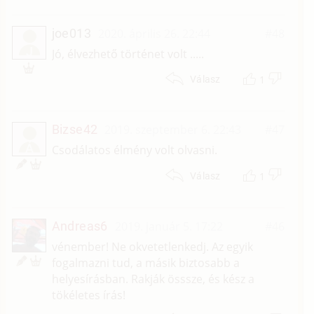
joe013
2020. április 26. 22:44
#48
J
Jó, élvezhető történet volt .....
1
Válasz
Bizse42
2019. szeptember 6. 22:43
#47
Á
Csodálatos élmény volt olvasni.
1
Válasz
Andreas6
2019. január 5. 17:22
#46
vénember! Ne okvetetlenkedj. Az egyik
fogalmazni tud, a másik biztosabb a
helyesírásban. Rakják össsze, és kész a
tökéletes írás!