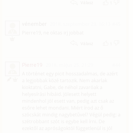
1
Válasz
vénember
2018. szeptember 23. 16:13
#45
V
Pierre19, ne oktas irj jobbat
1
Válasz
Pierre19
2018. május 25. 21:29
#44
P
A történet egy picit hosszadalmas, de azért
a legjobbak közé tartozik. Nem akarlak
kioktatni, Gabe, de néhol zavaróak a
helyesírási hibáid. Jólesett helyett
mindenhol jól esett van, pedig azt csak az
esőre lehet mondani. Miért írod az ő
szócskát mindig nagybetűvel? Végül pedig: a
szétrobbant szót is egybe kell írni. De
ezektől az apróságoktól függetlenül is jól