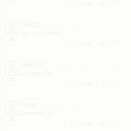
1
Válasz
tibee72
2023. május 16. 15:40
#51
T
Igen jó kis történet.
1
Válasz
angel234
2021. április 12. 04:27
#50
A
Jól megírt írás.
1
Válasz
laja.jl
2021. április 11. 09:41
#49
L
Élvezetesen jó.
1
Válasz