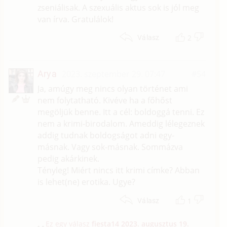
zseniálisak. A szexuális aktus sok is jól meg
van írva. Gratulálok!
2
Válasz
Arya
2023. szeptember 29. 07:47
#54
Ja, amúgy meg nincs olyan történet ami
nem folytatható. Kivéve ha a főhőst
megöljük benne. Itt a cél: boldoggá tenni. Ez
nem a krimi-birodalom. Ameddig lélegeznek
addig tudnak boldogságot adni egy-
másnak. Vagy sok-másnak. Sommázva
pedig akárkinek.
Tényleg! Miért nincs itt krimi címke? Abban
is lehet(ne) erotika. Ugye?
1
Válasz
Ez egy válasz
fiesta14
2023. augusztus 19.