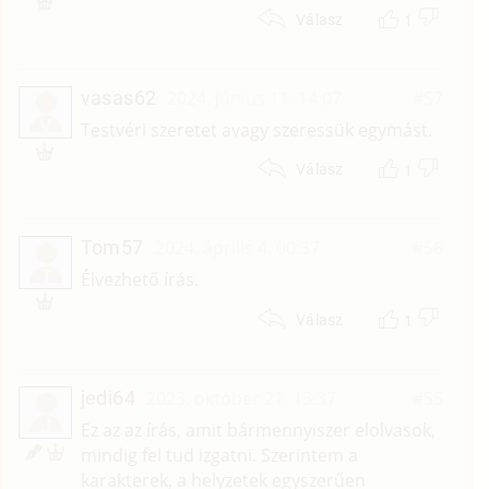
1
Válasz
vasas62
2024. június 11. 14:07
#57
V
Testvéri szeretet avagy szeressük egymást.
1
Válasz
Tom57
2024. április 4. 00:37
#56
T
Élvezhető írás.
1
Válasz
jedi64
2023. október 21. 13:37
#55
J
Ez az az írás, amit bármennyiszer elolvasok,
mindig fel tud izgatni. Szerintem a
karakterek, a helyzetek egyszerűen