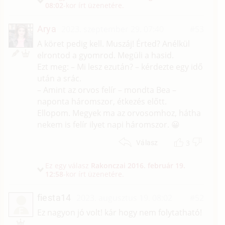
08:02
-kor írt üzenetére.
Arya
2023. szeptember 29. 07:40
#53
A köret pedig kell. Muszáj! Érted? Anélkül
elrontod a gyomrod. Megüli a hasid.
Ezt meg: – Mi lesz ezután? – kérdezte egy idő
után a srác.
– Amint az orvos felír – mondta Bea –
naponta háromszor, étkezés előtt.
Ellopom. Megyek ma az orvosomhoz, hátha
nekem is felír ilyet napi háromszor. 😀
3
Válasz
Ez egy válasz
Rakonczai
2016. február 19.
12:58
-kor írt üzenetére.
fiesta14
2023. augusztus 19. 08:02
#52
F
Ez nagyon jó volt! kár hogy nem folytatható!