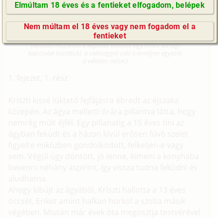
szűz, fordítás)
Elmúltam 18 éves és a fentieket elfogadom, belépek
GyIK / FAQ
Fordítás
Nem múltam el 18 éves vagy nem fogadom el a
Impresszum
Eredeti történet
fentieket
E-mail küldése
(Minden résztvevő a képzelet szülötte (így nincs vérségi
kapcsolat közöttük), a valósággal való bármilyen egyezés
a véletlen műve.)
1. fejezet, 1. rész
Kriszti kissé lüktető fejfájásra ébredt az éjszaka
közepén. Az ágya melletti órára pillantva látta, hogy
nemrég múlt éjfél. Egy pillanatig a 15 éves tini az
ágyban feküdt és a házon kívül erősen fúvó szelet
figyelte miközben gondolkodott, felkeljen-e vagy
sem. Végül úgy döntött, jó lenne, kimeni a konyhába
bevenni néhány aspirint, így vissza tudna feküdni és
aludhatna.
Ahogy kibújt az ágyából, Kriszti hallotta a 13 éves
öccsét, Eriket amint halkan horkol a szoba másik
végében. Miután már évek óta megosztja testvérével