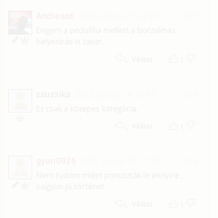
Andreas6
2015. május 21. 22:29
#25
Engem a pedofília mellett a borzalmas
helyesírás is zavar.
1
Válasz
zsuzsika
2015. január 18. 09:42
#24
Ez csak a közepes kategória.
1
Válasz
gyuri0926
2015. január 17. 17:28
#23
T
Nem tudom miért pontozták le ennyire ,
nagyon jó történet .
1
Válasz