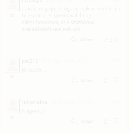
F
az írás maga jó, és izgató, csak az elkötés, és
telespriccelés spermával dolog
ellentmondásos, és a szűzhártya
szakadásáról sem esik szó
2
Válasz
joe013
2019. április 20. 01:16
#27
J
jó kezdés...
1
Válasz
feherfabia
2016. július 2. 06:54
#26
F
Nagyon jó!
1
Válasz