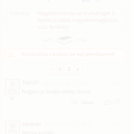
Folytatás
Nagybácsi tanítja az unokahúgát 2.
fejezet (családi, nagynéni/
nagybácsi,
szűz, fordítás)
Hozzászólás írásához be kell jelentkezned!
1
2
Tom57
2024. január 12. 00:54
#32
T
Nagyon jó kezdés,eddig tetszik.
1
Válasz
veteran
2022. január 13. 00:25
#31
V
Remek kezdés.