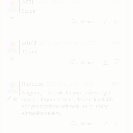
A57L
2013. július 21. 06:19
#19
A
Szuper.
1
Válasz
atti78
2012. szeptember 8. 19:50
#18
A
10pont
1
Válasz
Rebecca
2012. május 27. 15:30
#17
R
Nagyon jó , tetszik , lányom szűzességét
ugyan a férjem vette el , de az is legalább
ennyire izgalmas volt neki , mint utolag
elmesélte nekem.
1
Válasz