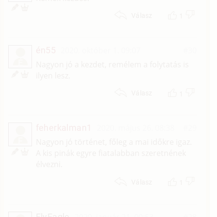
1
Válasz
én55
2020. október 1. 09:07
#30
É
Nagyon jó a kezdet, remélem a folytatás is
ilyen lesz.
1
Válasz
feherkalman1
2020. május 26. 08:38
#29
F
Nagyon jó történet, főleg a mai időkre igaz.
A kis pinák egyre fiatalabban szeretnének
élvezni.
1
Válasz
FlyEagle
2020. január 21. 00:53
#28