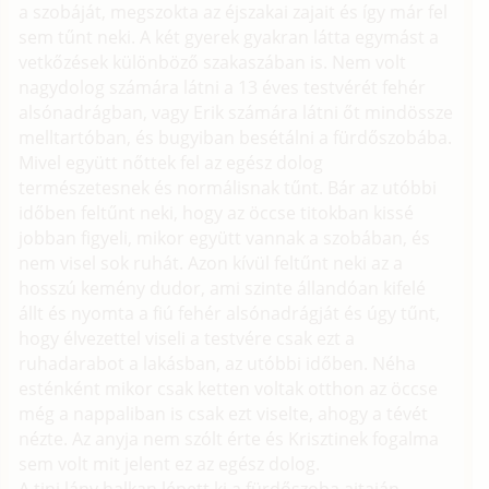
a szobáját, megszokta az éjszakai zajait és így már fel
sem tűnt neki. A két gyerek gyakran látta egymást a
vetkőzések különböző szakaszában is. Nem volt
nagydolog számára látni a 13 éves testvérét fehér
alsónadrágban, vagy Erik számára látni őt mindössze
melltartóban, és bugyiban besétálni a fürdőszobába.
Mivel együtt nőttek fel az egész dolog
természetesnek és normálisnak tűnt. Bár az utóbbi
időben feltűnt neki, hogy az öccse titokban kissé
jobban figyeli, mikor együtt vannak a szobában, és
nem visel sok ruhát. Azon kívül feltűnt neki az a
hosszú kemény dudor, ami szinte állandóan kifelé
állt és nyomta a fiú fehér alsónadrágját és úgy tűnt,
hogy élvezettel viseli a testvére csak ezt a
ruhadarabot a lakásban, az utóbbi időben. Néha
esténként mikor csak ketten voltak otthon az öccse
még a nappaliban is csak ezt viselte, ahogy a tévét
nézte. Az anyja nem szólt érte és Krisztinek fogalma
sem volt mit jelent ez az egész dolog.