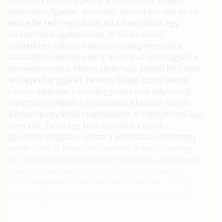
A tini lány halkan lépett ki a fürdőszoba ajtaján,
különösen figyelve, arra hogy ne csapjon zajt, és ne
keltse fel Ted nagybácsit, aki a nappaliban egy
szétnyitható ágyban aludt. A nőtlen utazó
üzletember néhány havonta mindig megszáll a
lakásukban néhány napra, amikor az üzleti ügyeit a
környéken intézi. Magas sötét hajú jóképű férfi mély
erőteljes hanggal és kemény feszes izmos testtel.
Lassan lépkedve a szőnyeggel borított folyosóról,
hangtalanul lépett a nappalaiba a kanapé mögül
kitekintve egy kissé meglepődött. A szétnyitható ágy
üres volt. Talán egy késő esti sétára ment. –
gondolta magában. Kriszti a konyhában öntött egy
pohár vizet és bevett két aspirint. A fiatal lány egy
pár pillanatig elgondolkodott miközben a mosogató
feletti ablakon keresztül a ház mögötti parkolót
nézet kétemeletnyi mélységben. A hó már vastag
takaróval borította be a parkoló autókat és a szél
fehér hullámokban kavarta a havat. Krisztinek
eszébe jutott az esti hírekben említett hóvihar.