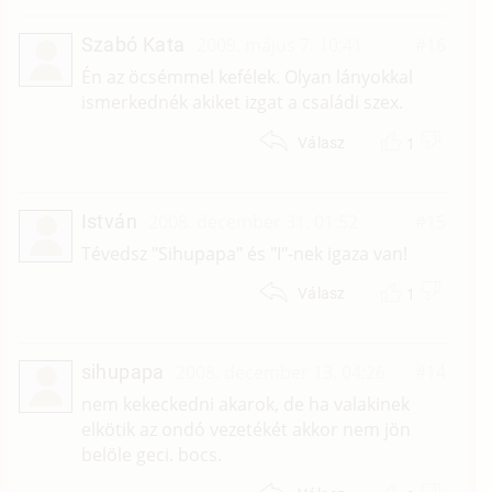
Szabó Kata
2009. május 7. 10:41
#16
Én az öcsémmel kefélek. Olyan lányokkal
ismerkednék akiket izgat a családi szex.
1
Válasz
István
2008. december 31. 01:52
#15
Tévedsz "Sihupapa" és "I"-nek igaza van!
1
Válasz
sihupapa
2008. december 13. 04:26
#14
nem kekeckedni akarok, de ha valakinek
elkötik az ondó vezetékét akkor nem jön
belöle geci. bocs.