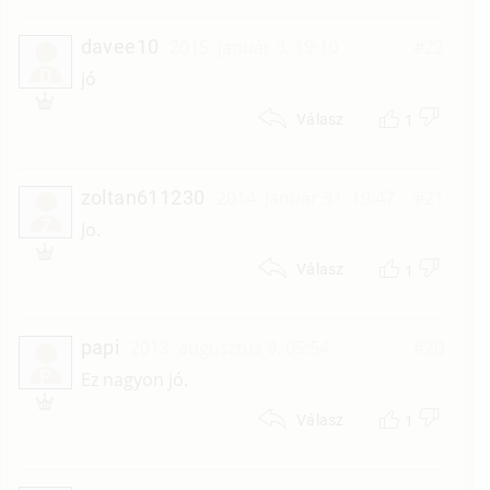
davee10
2015. január 3. 19:10
#22
D
jó
1
Válasz
zoltan611230
2014. január 31. 19:47
#21
Z
Jo.
1
Válasz
papi
2013. augusztus 9. 05:54
#20
P
Ez nagyon jó.
1
Válasz