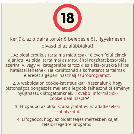
Főoldal
/
Történetek
/
Családi
/
Nagybácsi tanítja az unokahúgát 1. fejezet
Történetek
Nagybácsi tanítja az unokahúgát 1.
Képregények
fejezet
Kérjük, az oldalra történő belépés előtt figyelmesen
Filmek
olvasd el az alábbiakat!
Írók
családi
,
nagynéni/
nagybácsi
,
szűz
,
testvérek
,
Az oldal erotikus tartalma miatt csak 18 éven felülieknek
ajánlott! Az oldal tartalmai az Mttv. által rögzített besorolás
Tölts
fordítás
szerinti V. vagy VI. kategóriába tartozik, és a kiskorúakra káros
Álmodozó
Címkék
hatással lehetnek. Ha korlátoznád a korhatáros tartalmak
fel
elérését a gépen, használj
szűrőprogramot
.
Kereső
A weboldalon cookie-kat ("sütiket") használunk, hogy
Te
Szavazás átlaga:
8.1
pont (
652
szavazat)
biztonságos böngészés mellett a legjobb felhasználói élményt
VIP
nyújthassuk látogatóinknak. (
További információk
)
Megjelenés:
2001. október 10.
is!
Cookie beállítások
Hossz:
39 224 karakter
Fórum
Elfogadod az oldal
szabályzatát
és az
adatkezelési
Elolvasva:
20 581 alkalommal
szabályzatot
.
Versenyeink
Elfogadod, hogy az oldalt teljes mértékben saját
Folytatás
Nagybácsi tanítja az unokahúgát 2.
Ügyfélszolgálat
felelősségedre látogatod.
fejezet (családi, nagynéni/
nagybácsi,
Írói segédletek