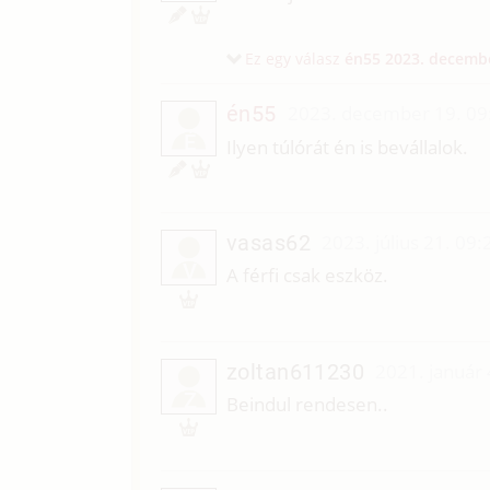
Ez egy válasz
én55
2023. decembe
én55
2023. december 19. 09
É
Ilyen túlórát én is bevállalok.
vasas62
2023. július 21. 09:
V
A férfi csak eszköz.
zoltan611230
2021. január 
Z
Beindul rendesen..