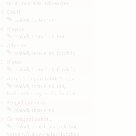
tanár, nyaralás, szilveszter
Szelfi
családi, testvérek
Mappa
családi, testvérek, tini
Albérlet
családi, testvérek, fordítás
Motel
családi, testvérek, fordítás
Az utolsó nyári tábor 1. rész
családi, testvérek, tini,
közlekedés, nyaralás, fordítás
Megvilágosodás
családi, testvérek
Én még sohasem...
családi, anál, testvérek, tini,
verseny/
(társas-)játék, fordítás