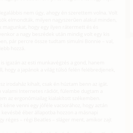
legalábbis nem úgy, ahogy én szerettem volna. Volt
nökök elmondták, milyen nagyszerűen alakul minden,
 magunkat, hogy egy ilyen rátermett és és
yenkor a nagy beszédek után mindig volt egy kis
en, pár percre össze tudtam simulni Bonnie – val,
lebb hozzá.
 is igazán az esti munkavégzés a gond, hanem
l, hogy a japánok a világ túlsó felén felébredjenek,
ész irodaház kihalt, csak én húztam benn az igát.
am valami Internetes rádiót, fülembe dugtam a
tem az ergonómiailag kialakított székemben.
t kéne venni egy jóféle vacsorához, hogy aztán
 – kevésbé éber állapotba hozzon a másnapi
réges – régi Beatles – sláger ment, amikor zajt