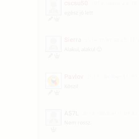
cscsu50
2019. május 23. 18
C
egész jó lett
Sierra
2014. március 25. 16:
S
Alakul, alakul 🙂
Pavlov
2013. október 11. 07
Köszi!
A57L
2013. október 9. 04:32
A
Nem rossz.