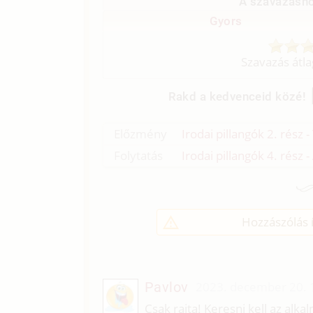
A szavazásho
Gyors
Szavazás átl
Rakd a kedvenceid közé!
Előzmény
Irodai pillangók 2. rész 
Folytatás
Irodai pillangók 4. rész 
Hozzászólás í
Pavlov
2023. december 20. 
Csak rajta! Keresni kell az alka