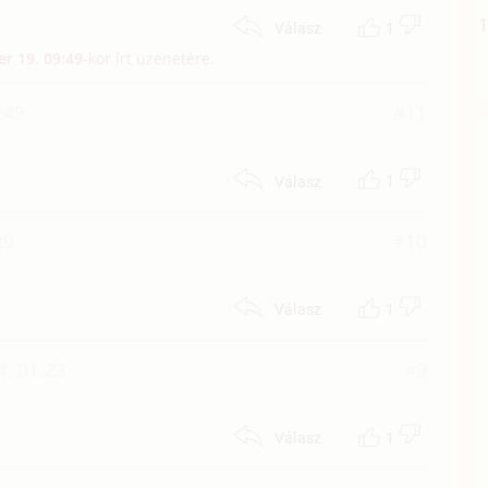
1
Válasz
r 19. 09:49
-kor írt üzenetére.
:49
#11
1
Válasz
29
#10
1
Válasz
4. 01:23
#9
1
Válasz