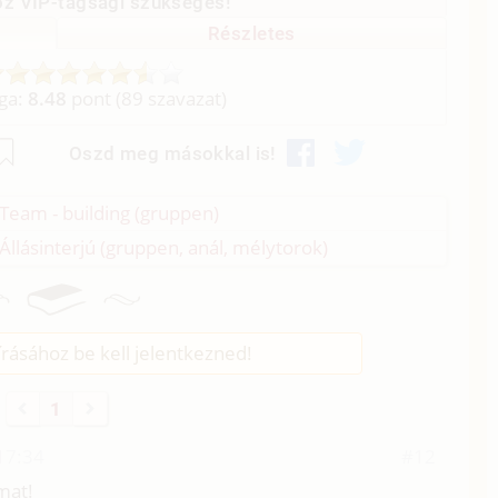
z VIP-tagsági szükséges!
Részletes
aga:
8.48
pont (
89
szavazat)
Oszd meg másokkal is!
- Team - building (gruppen)
- Állásinterjú (gruppen, anál, mélytorok)
rásához be kell jelentkezned!
1
17:34
#12
lmat!