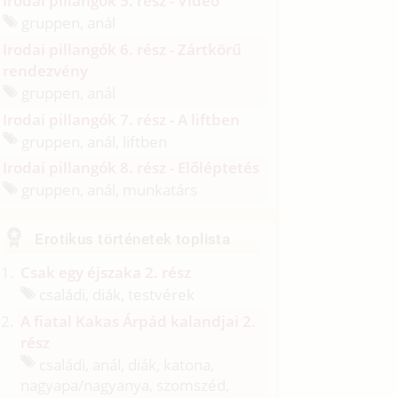
Irodai pillangók 5. rész - Videó
gruppen, anál
Irodai pillangók 6. rész - Zártkörű
rendezvény
gruppen, anál
Irodai pillangók 7. rész - A liftben
gruppen, anál, liftben
Irodai pillangók 8. rész - Előléptetés
gruppen, anál, munkatárs
Erotikus történetek toplista
Csak egy éjszaka 2. rész
családi, diák, testvérek
A fiatal Kakas Árpád kalandjai 2.
rész
családi, anál, diák, katona,
nagyapa/
nagyanya, szomszéd,