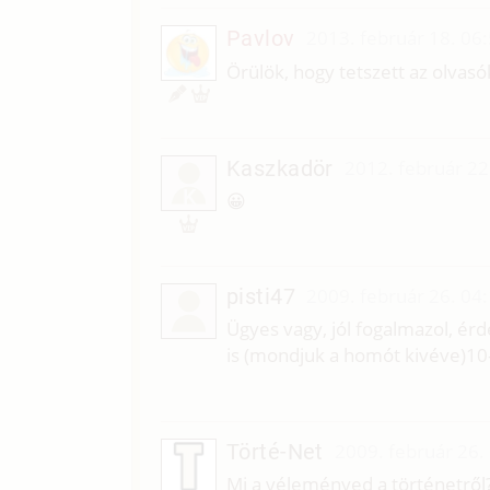
Pavlov
2013. február 18. 06
Örülök, hogy tetszett az olvas
Kaszkadör
2012. február 22
K
😀
pisti47
2009. február 26. 04
Ügyes vagy, jól fogalmazol, é
is (mondjuk a homót kivéve)10
Törté-Net
2009. február 26.
Mi a véleményed a történetről