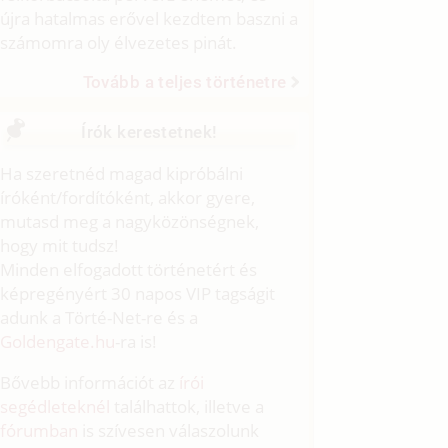
újra hatalmas erővel kezdtem baszni a
számomra oly élvezetes pinát.
Tovább a teljes történetre
Írók kerestetnek!
Ha szeretnéd magad kipróbálni
íróként/fordítóként, akkor gyere,
mutasd meg a nagyközönségnek,
hogy mit tudsz!
Minden elfogadott történetért és
képregényért 30 napos VIP tagságit
adunk a Törté-Net-re és a
Goldengate.hu
-ra is!
Bővebb információt az
írói
segédleteknél
találhattok, illetve a
fórumban
is szívesen válaszolunk