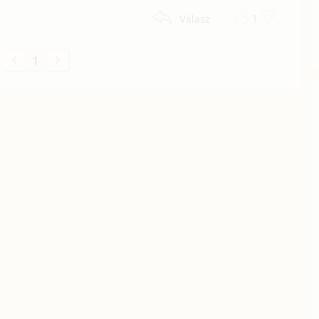
1
Válasz
1