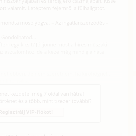
miniszoknyájában és térdig érő csizmájában. Kissé
tott valamit. Letéptem fejemről a fülhallgatót.
– mondta mosolyogva. – Az ingatlanszerződés –
 Gondolhatod...
íteni egy kicsit? Jól jönne most a híres műszaki
t az asztalomhoz, de a keze még mindig a háta
elemet ebben, de nem szeretném, ha kiröhögnél...
ünk túl rajta.
ténet kezdete, még 7 oldal van hátra!
történet és a több, mint tízezer további?
Regisztrálj VIP-fiókot!