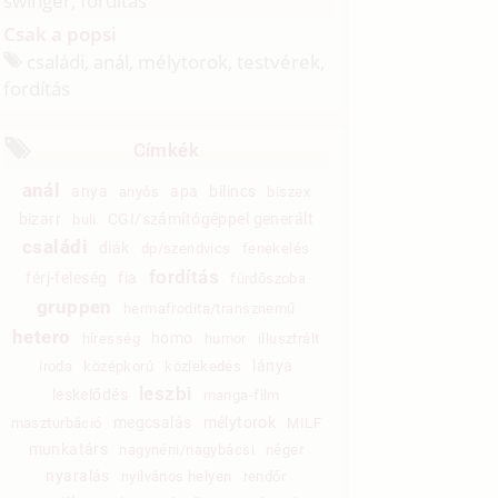
swinger, fordítás
Csak a popsi
családi, anál, mélytorok, testvérek,
fordítás
Címkék
anál
anya
apa
bilincs
anyós
biszex
bizarr
CGI/számítógéppel generált
buli
családi
diák
dp/szendvics
fenekelés
fordítás
férj-feleség
fia
fürdőszoba
gruppen
hermafrodita/transznemű
hetero
homo
híresség
humor
illusztrált
lánya
iroda
középkorú
közlekedés
leszbi
leskelődés
manga-film
megcsalás
mélytorok
maszturbáció
MILF
munkatárs
nagynéni/nagybácsi
néger
nyaralás
nyilvános helyen
rendőr