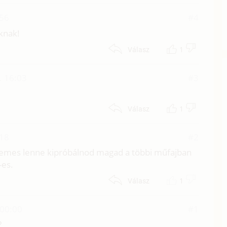
:56
#4
óknak!
1
Válasz
. 16:03
#3
1
Válasz
:18
#2
rdemes lenne kipróbálnod magad a többi műfajban
-es.
1
Válasz
 00:00
#1
?