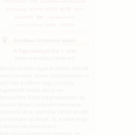
romantikus
s/m
szabadban-természetben
szűz
szöveg nélküli
szörnyeteg
tanár
tini
testvérek
unokatestvérek
vibrátor
verseny/(társas-)játék
Erotikus történetek ajánló
A fogszabályzó ára 1. rész
(hetero erotikus történet)
Baszás közben olyan érzésem támadt
mint ha valaki nézne, felpillantottan az
ajtó felé és látom hogy a leánya
izgalomtól feldúlt arccal néz
bennünket, kicsit megtorpantam, de
miután láttam a szemén mennyire
szeretné látni, szemébe nézve tovább
pumpáltam az anyját. Az a tudat hogy
a leánya néz bennünket,
felkorbácsolta perverz énemet, és