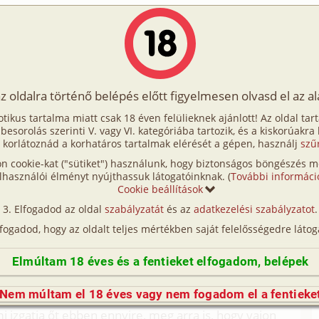
Írók
Tölts fel Te is!
Címkék
Kereső
VIP
Egyéb
az oldalra történő belépés előtt figyelmesen olvasd el az a
ai pillangók 3. rész - Elemcsere
otikus tartalma miatt csak 18 éven felülieknek ajánlott! Az oldal tar
ók 3. rész - Elemcsere
t besorolás szerinti V. vagy VI. kategóriába tartozik, és a kiskorúakra
 korlátoznád a korhatáros tartalmak elérését a gépen, használj
szű
n cookie-kat ("sütiket") használunk, hogy biztonságos böngészés me
- Team - building (gruppen)
lhasználói élményt nyújthassuk látogatóinknak. (
További informáci
Cookie beállítások
- Állásinterjú (gruppen, anál, mélytorok)
Elfogadod az oldal
szabályzatát
és az
adatkezelési szabályzatot
.
tam volna, hogy hetekre el fogok majd veszni az
lfogadod, hogy az oldalt teljes mértékben saját felelősségedre látog
, széljegyzékek és láttamoztatások világában. A
Elmúltam 18 éves és a fentieket elfogadom, belépek
obta fel egy – egy pajzán kacsintás Bonnie – tól,
időnk. Pedig szívesen utánajártam volna, hogy
Nem múltam el 18 éves vagy nem fogadom el a fentieke
 akiket pár hete kettesben kifigyeltünk túlóra
mi izgatja őt ebben ennyire, meg arra is, hogy vajon