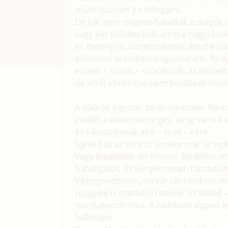
mivel tudnám én felizgatni.
De hát nem nagyon haladtak a dolgok, 
vagy két vállalati buli, amin a nagyfő
és mennyire szerencsésnek érezhetjük
elhivatott teamben dolgozhatunk. És il
eszem – iszom – szórakozás az épületb
de ettől eltekintve nem kerültem köze
A túlórák egyszer tönkretesznek. Nem
inkább a tétlen ücsörgés, amíg várni kel
és válaszoljanak az e – mail – ekre.
Így telt az az este is, amikor már az eg
Vagy legalábbis azt hittem. Beállított
fülhallgatót, és kényelmesen hátradől
Végiggondoltam, mi vár rám otthon, mi
reggelre is maradjon belőle, és többé
munkakezdéshez. A rádióban éppen egy 
hallottam.