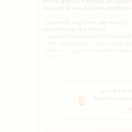
Bonnie lépett az irodámba, kis fekete 
piros volt az arca, és a háta mögött tar
– Sejtettem, hogy benn vagy ma éjjel 
tervezetre várod a választ?
– Igen, és közben remekül szórakozok.
– Aha – mosolygott. – Figyu, tudnál seg
érzéked... – Egy kicsit közelebb lépet
mögött volt.
– Na miről lenne szó?
– Hát... szóval... ki kéne cserélni az 
– Adjad... – sóhajtottam fáradtan. – Ess
Ez csak a tör
Érdekel a teljes 