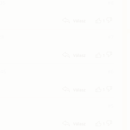
:35
#8
1
Válasz
28
#7
1
Válasz
:45
#6
1
Válasz
#5
1
Válasz