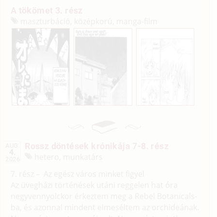
A tökömet 3. rész
maszturbáció, középkorú, manga-film
Rossz döntések krónikája 7-8. rész
AUG.
4.
hetero, munkatárs
2026
7. rész – Az egész város minket figyel
Az üvegházi történések utáni reggelen hat óra
negyvennyolckor érkeztem meg a Rebel Botanicals-
ba, és azonnal mindent elmeséltem az orchideának.