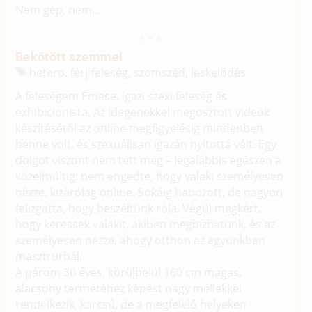
Nem gép, nem...
Bekötött szemmel
hetero, férj-feleség, szomszéd, leskelődés
A feleségem Emese, igazi szexi feleség és
exhibicionista. Az idegenekkel megosztott videók
készítésétől az online megfigyelésig mindenben
benne volt, és szexuálisan igazán nyitottá vált. Egy
dolgot viszont nem tett meg – legalábbis egészen a
közelmúltig: nem engedte, hogy valaki személyesen
nézze, kizárólag online. Sokáig habozott, de nagyon
felizgatta, hogy beszéltünk róla. Végül megkért,
hogy keressek valakit, akiben megbízhatunk, és az
személyesen nézze, ahogy otthon az ágyunkban
masztrurbál.
A párom 30 éves, körülbelül 160 cm magas,
alacsony termetéhez képest nagy mellekkel
rendelkezik, karcsú, de a megfelelő helyeken