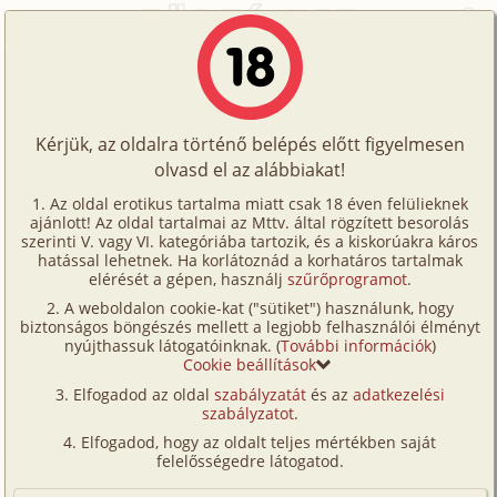
Emma és Gábor
AUG.
Történetek
7.
családi, anya, fia
2026
Képregények
Emma, a neves pszichológus mindig is közel állt
Kérjük, az oldalra történő belépés előtt figyelmesen
Filmek
fiához, Gáborhoz. Szokatlan volt, hogy egy anya
olvasd el az alábbiakat!
Írók
legyen a fia terapeutája, de férje elvesztése után
Az oldal erotikus tartalma miatt csak 18 éven felülieknek
úgy érezte, hogy egyedülállóan alkalmas arra, hogy
ajánlott! Az oldal tartalmai az Mttv. által rögzített besorolás
Tölts
szerinti V. vagy VI. kategóriába tartozik, és a kiskorúakra káros
tudja, min megy keresztül Gábor. A fiú ugyan
Címkék
hatással lehetnek. Ha korlátoznád a korhatáros tartalmak
fel
vonakodott megnyílni anyja előtt a magánéletéről,
elérését a gépen, használj
szűrőprogramot
.
Emma azonban tudta, hogy ez egy fontos
Kereső
A weboldalon cookie-kat ("sütiket") használunk, hogy
Te
pszichológiai téma egy fiatal tinédzser fiú számára,
biztonságos böngészés mellett a legjobb felhasználói élményt
VIP
ezért úgy döntött, hogy hipnotizálja, hogy
nyújthassuk látogatóinknak. (
További információk
)
is!
Cookie beállítások
válaszokat kapjon.
Fórum
Elfogadod az oldal
szabályzatát
és az
adatkezelési
A nő ujjai táncoltak a kanapé párnáin, képzett
szabályzatot
.
tekintete Gábor ellazult vonásat fürkészte,
Versenyeink
Elfogadod, hogy az oldalt teljes mértékben saját
miközben visszafelé számolt, mély ellazultságba
Ügyfélszolgálat
felelősségedre látogatod.
vezetve a fiút.
Írói segédletek