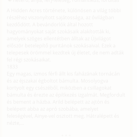
A Hidden Acres története, különösen a világ többi
részéhez viszonyított sajátossága, az óvilágban
kezdődött. A bevándorlók által hozott
hagyományokat saját szokásaik alakították ki,
amelyek szöges ellentétben álltak az Újvilágot
először betelepítő puritánok szokásaival. Ezek a
telepesek örömmel kezdtek új életet, de nem adták
fel régi szokásaikat.
1833
Egy magas, izmos férfi állt kis faházának tornácán
és az éjszakai égboltot bámulta. Mosolyogva
kortyolt egy csészéből, miközben a csillagokat
bámulta és érezte az építkezés izgalmát. Megfordult
és bement a házba. Arild belépett az ajtón és
belépett abba az apró szobába, amelyet
feleségével, Ainye-vel osztott meg. Hátralépett és
nézte,...