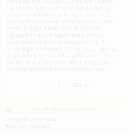
Nem azért, mert muszáj volt. Nem azért, mintha
olyan ember lennék, aki az első kávéja előtt egy
cserepes növénnyel beszéli meg az élete
sorsfordító eseményeit. Kizárólag szakmai okokból
tettem, mégpedig azért, mert az Orchidea
nagyjából a második naptól kezdve – amikor
beszámoltam neki a chardonnay-incidensről –
érzelmileg elköteleződött a helyzet iránt, úgyhogy
megérdemelte a naprakész tájékoztatást. Terveim
szerint a releváns tényeket klinikai, tárgyilagos,
botanikai kifejezésekkel közvetítettem, hogy...
1
2
...
1323
Mások épp ezeket olvassák
Egy egyéjszakás Kaland
hetero, mélytorok