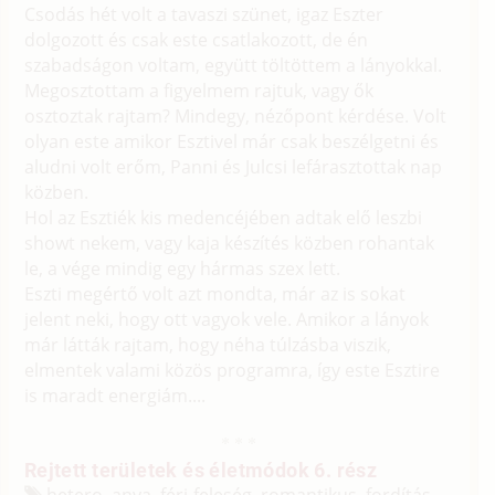
Csodás hét volt a tavaszi szünet, igaz Eszter
dolgozott és csak este csatlakozott, de én
szabadságon voltam, együtt töltöttem a lányokkal.
Megosztottam a figyelmem rajtuk, vagy ők
osztoztak rajtam? Mindegy, nézőpont kérdése. Volt
olyan este amikor Esztivel már csak beszélgetni és
aludni volt erőm, Panni és Julcsi lefárasztottak nap
közben.
Hol az Esztiék kis medencéjében adtak elő leszbi
showt nekem, vagy kaja készítés közben rohantak
le, a vége mindig egy hármas szex lett.
Eszti megértő volt azt mondta, már az is sokat
jelent neki, hogy ott vagyok vele. Amikor a lányok
már látták rajtam, hogy néha túlzásba viszik,
elmentek valami közös programra, így este Esztire
is maradt energiám....
Rejtett területek és életmódok 6. rész
hetero, anya, férj-feleség, romantikus, fordítás