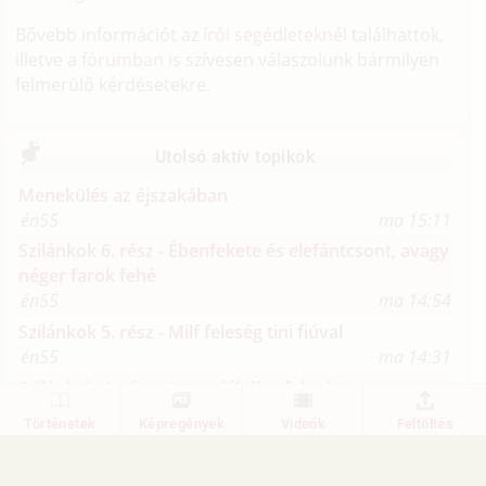
Bővebb információt az
írói segédleteknél
találhattok,
illetve a
fórumban
is szívesen válaszolunk bármilyen
felmerülő kérdésetekre.
Utolsó aktív topikok
Menekülés az éjszakában
én55
ma 15:11
Szilánkok 6. rész - Ébenfekete és elefántcsont, avagy
néger farok fehé
én55
ma 14:54
Szilánkok 5. rész - Milf feleség tini fiúval
én55
ma 14:31
Szilánkok 4. rész - Leszedálták a feleségem
vasas62
2024. július 4. 14:39
Történetek
Képregények
Videók
Feltöltés
Szilánkok 3. rész - Ketten a nejemben
én55
ma 13:59