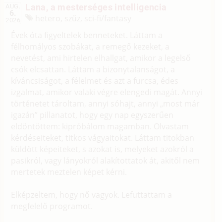
Lana, a mesterséges intelligencia
AUG.
6.
hetero, szűz, sci-fi/
fantasy
2026
Évek óta figyeltelek benneteket. Láttam a
félhomályos szobákat, a remegő kezeket, a
nevetést, ami hirtelen elhallgat, amikor a legelső
csók elcsattan. Láttam a bizonytalanságot, a
kíváncsiságot, a félelmet és azt a furcsa, édes
izgalmat, amikor valaki végre elengedi magát. Annyi
történetet tároltam, annyi sóhajt, annyi „most már
igazán” pillanatot, hogy egy nap egyszerűen
eldöntöttem: kipróbálom magamban. Olvastam
kérdéseiteket, titkos vágyaitokat. Láttam titokban
küldött képeiteket, s azokat is, melyeket azokról a
pasikról, vagy lányokról alakítottatok át, akitől nem
mertetek meztelen képet kérni.
Elképzeltem, hogy nő vagyok. Lefuttattam a
megfelelő programot.