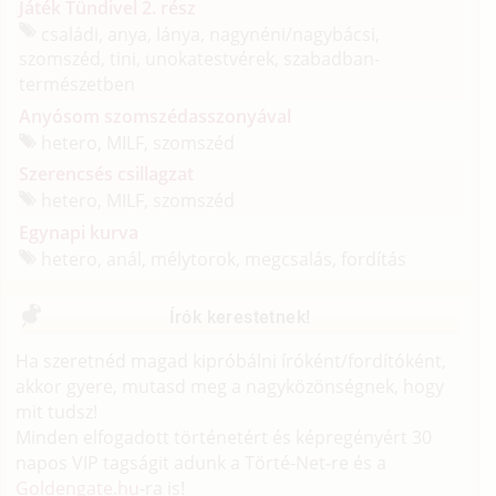
Játék Tündivel 2. rész
családi, anya, lánya, nagynéni/
nagybácsi,
szomszéd, tini, unokatestvérek, szabadban-
természetben
Anyósom szomszédasszonyával
hetero, MILF, szomszéd
Szerencsés csillagzat
hetero, MILF, szomszéd
Egynapi kurva
hetero, anál, mélytorok, megcsalás, fordítás
Írók kerestetnek!
Ha szeretnéd magad kipróbálni íróként/fordítóként,
akkor gyere, mutasd meg a nagyközönségnek, hogy
mit tudsz!
Minden elfogadott történetért és képregényért 30
napos VIP tagságit adunk a Törté-Net-re és a
Goldengate.hu
-ra is!