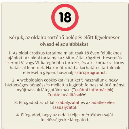
Főoldal
/
Történetek
/
Leszbi
/
Rita 1. rész
Történetek
Rita 1. rész
Képregények
Kérjük, az oldalra történő belépés előtt figyelmesen
Filmek
olvasd el az alábbiakat!
leszbi
,
szűz
Írók
Rita Koala
Az oldal erotikus tartalma miatt csak 18 éven felülieknek
ajánlott! Az oldal tartalmai az Mttv. által rögzített besorolás
Tölts
szerinti V. vagy VI. kategóriába tartozik, és a kiskorúakra káros
Címkék
hatással lehetnek. Ha korlátoznád a korhatáros tartalmak
Szavazás átlaga:
8.11
pont (
97
szavazat)
fel
elérését a gépen, használj
szűrőprogramot
.
Kereső
Megjelenés:
2002. július 13.
A weboldalon cookie-kat ("sütiket") használunk, hogy
Te
Hossz:
8 237 karakter
biztonságos böngészés mellett a legjobb felhasználói élményt
VIP
nyújthassuk látogatóinknak. (
További információk
)
Elolvasva:
3 824 alkalommal
is!
Cookie beállítások
Fórum
Elfogadod az oldal
szabályzatát
és az
adatkezelési
Folytatás
Rita 2. rész (leszbi)
szabályzatot
.
Versenyeink
Elfogadod, hogy az oldalt teljes mértékben saját
Nevem Rita Sydney – ben élek, ez az első leszbikus
Ügyfélszolgálat
felelősségedre látogatod.
élményem, amit most leírok:
Írói segédletek