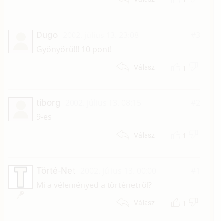
Dugo
2002. július 13. 23:08
#3
Gyönyörű!!! 10 pont!
1
Válasz
tiborg
2002. július 13. 08:15
#2
9-es
1
Válasz
Törté-Net
2002. július 13. 00:00
#1
Mi a véleményed a történetről?
1
Válasz