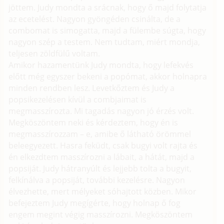
jöttem. Judy mondta a srácnak, hogy ő majd folytatja
az ecetelést. Nagyon gyöngéden csinálta, de a
combomat is simogatta, majd a fülembe súgta, hogy
nagyon szép a testem. Nem tudtam, miért mondja,
teljesen zöldfülű voltam.
Amikor hazamentünk Judy mondta, hogy lefekvés
előtt még egyszer bekeni a popómat, akkor holnapra
minden rendben lesz. Levetkőztem és Judy a
popsikezelésen kívül a combjaimat is
megmasszírozta. Mi tagadás nagyon jó érzés volt.
Megköszöntem neki és kérdeztem, hogy én is
megmasszírozzam – e, amibe ő látható örömmel
beleegyezett. Hasra feküdt, csak bugyi volt rajta és
én elkezdtem masszírozni a lábait, a hátát, majd a
popsiját. Judy hátranyúlt és lejjebb tolta a bugyit,
felkínálva a popsiját, további kezelésre. Nagyon
élvezhette, mert mélyeket sóhajtott közben. Mikor
befejeztem Judy megígérte, hogy holnap ő fog
engem megint végig masszírozni. Megköszöntem