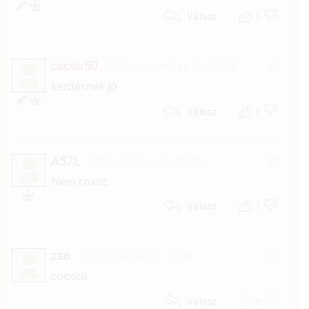
1
Válasz
cscsu50
2018. december 15. 00:12
#9
C
kezdésnek jó
1
Válasz
A57L
2014. március 6. 09:19
#8
A
Nem rossz.
1
Válasz
zso
2003. március 2. 16:08
#7
cooool
1
Válasz