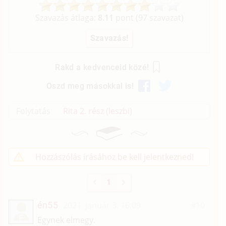
Szavazás átlaga:
8.11
pont (
97
szavazat)
Rakd a kedvenceid közé!
Oszd meg másokkal is!
Folytatás
Rita 2. rész (leszbi)
Hozzászólás írásához be kell jelentkezned!
1
én55
2021. január 3. 16:09
#10
É
Egynek elmegy.