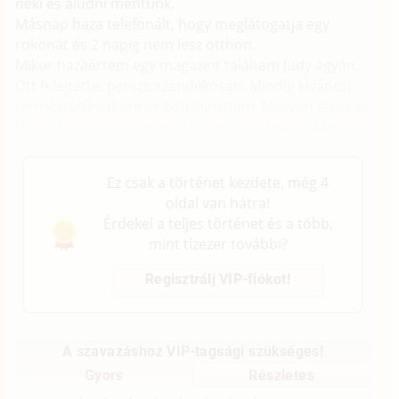
neki és aludni mentünk.
Másnap haza telefonált, hogy meglátogatja egy
rokonát és 2 napig nem lesz otthon.
Mikor hazaértem egy magazint találtam Judy ágyán.
Ott felejtette, persze szándékosan. Mindig kíváncsi
természetű voltam és belelapoztam. Nagyon igényes
kivitelű, drága magazin volt, szép, jó alakú nőkkel,
akik nagyon finoman szerették, simogattak egymást.
Ez csak a történet kezdete, még 4
oldal van hátra!
Érdekel a teljes történet és a több,
mint tízezer további?
Regisztrálj VIP-fiókot!
A szavazáshoz VIP-tagsági szükséges!
Gyors
Részletes