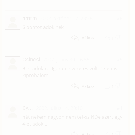
nmtm
2002. október 12. 23:38
#6
6 pontot adok neki
1
Válasz
Csincsi
2002. július 30. 16:55
#5
9-et adok ra. Igazan elvezetes volt. 1x en is
kiprobalom.
1
Válasz
By...
2002. július 14. 20:10
#4
hát nekem nagyon nem tet-szik!De azért egy
4-et adok...
1
Válasz