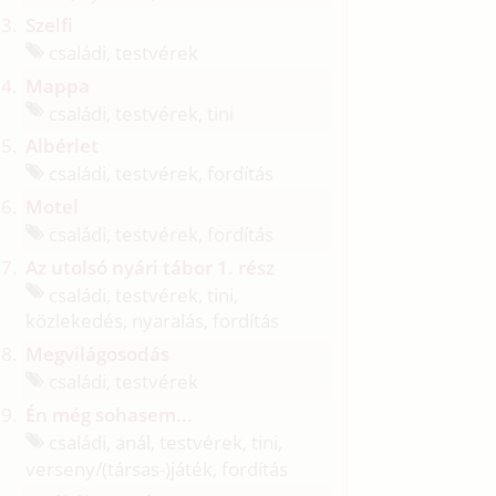
Szelfi
családi, testvérek
Mappa
családi, testvérek, tini
Albérlet
családi, testvérek, fordítás
Motel
családi, testvérek, fordítás
Az utolsó nyári tábor 1. rész
családi, testvérek, tini,
közlekedés, nyaralás, fordítás
Megvilágosodás
családi, testvérek
Én még sohasem...
családi, anál, testvérek, tini,
verseny/
(társas-)játék, fordítás