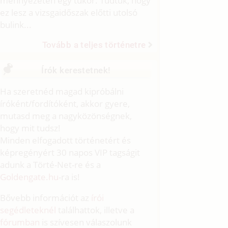
mennyezeten egy tükör. Tudtuk, hogy
ez lesz a vizsgaidőszak előtti utolsó
bulink...
Tovább a teljes történetre
Írók kerestetnek!
Ha szeretnéd magad kipróbálni
íróként/fordítóként, akkor gyere,
mutasd meg a nagyközönségnek,
hogy mit tudsz!
Minden elfogadott történetért és
képregényért 30 napos VIP tagságit
adunk a Törté-Net-re és a
Goldengate.hu
-ra is!
Bővebb információt az
írói
segédleteknél
találhattok, illetve a
fórumban
is szívesen válaszolunk