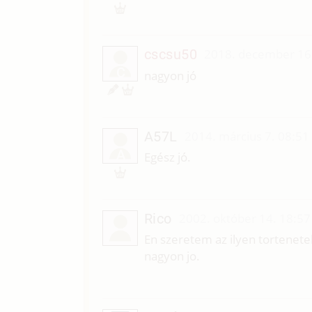
cscsu50
2018. december 16
C
nagyon jó
A57L
2014. március 7. 08:51
A
Egész jó.
Rico
2002. október 14. 18:57
En szeretem az ilyen tortenetek
nagyon jo.