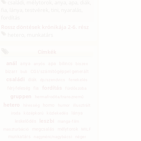
családi, mélytorok, anya, apa, diák,
fia, lánya, testvérek, tini, nyaralás,
fordítás
Rossz döntések krónikája 2-6. rész
hetero, munkatárs
Címkék
anál
anya
apa
bilincs
anyós
biszex
bizarr
CGI/számítógéppel generált
buli
családi
diák
dp/szendvics
fenekelés
fordítás
férj-feleség
fia
fürdőszoba
gruppen
hermafrodita/transznemű
hetero
homo
híresség
humor
illusztrált
lánya
iroda
középkorú
közlekedés
leszbi
leskelődés
manga-film
megcsalás
mélytorok
maszturbáció
MILF
munkatárs
nagynéni/nagybácsi
néger