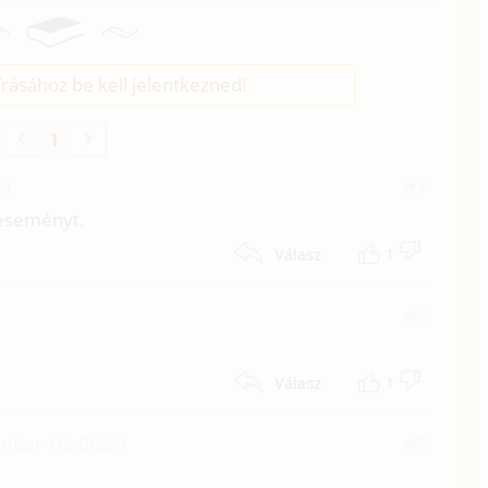
rásához be kell jelentkezned!
1
11
#7
 eseményt.
1
Válasz
#6
1
Válasz
mber 16. 06:23
#5