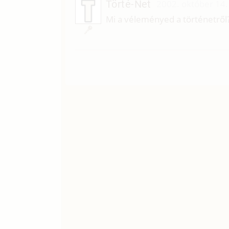
Törté-Net
2002. október 14.
Mi a véleményed a történetről