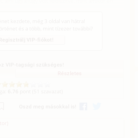
 ami ugyanúgy volt feldíszítve, mint amikor én
ténet kezdete, még 3 oldal van hátra!
történet és a több, mint tízezer további?
Regisztrálj VIP-fiókot!
z VIP-tagsági szükséges!
Részletes
aga:
6.76
pont (
51
szavazat)
Oszd meg másokkal is!
tor)