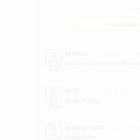
Hozzászólás í
veteran
2022. június 14. 10:
V
Jobban elregélhetted volna az
én55
2021. január 4. 20:55
É
Egy kicsit jobb.
zoltan611230
2020. szepte
Z
Jól végződött.