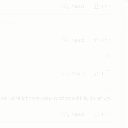
1
Válasz
. 00:56
#4
1
Válasz
#3
1
Válasz
#2
et. Kicsit lehetett volna reszletesebb is, de amugy
1
Válasz