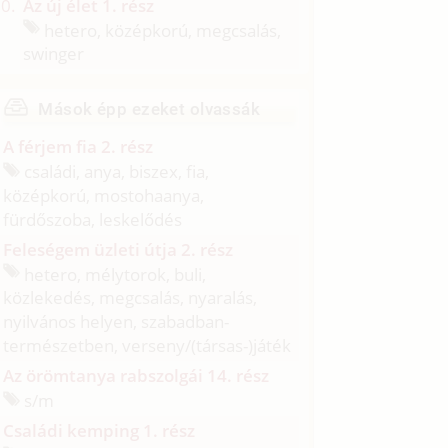
Az új élet 1. rész
hetero, középkorú, megcsalás,
swinger
Mások épp ezeket olvassák
A férjem fia 2. rész
családi, anya, biszex, fia,
középkorú, mostohaanya,
fürdőszoba, leskelődés
Feleségem üzleti útja 2. rész
hetero, mélytorok, buli,
közlekedés, megcsalás, nyaralás,
nyilvános helyen, szabadban-
természetben, verseny/
(társas-)játék
Az örömtanya rabszolgái 14. rész
s/
m
Családi kemping 1. rész