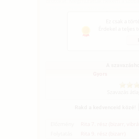
drótokat. Megmutatták nekem a szobát,
vesztettem el a szüzességemet.
Ez csak a tör
Érdekel a teljes 
A szavazásho
Gyors
Szavazás átl
Rakd a kedvenceid közé!
Előzmény
Rita 7. rész (bizarr, vibrá
Folytatás
Rita 9. rész (bizarr)