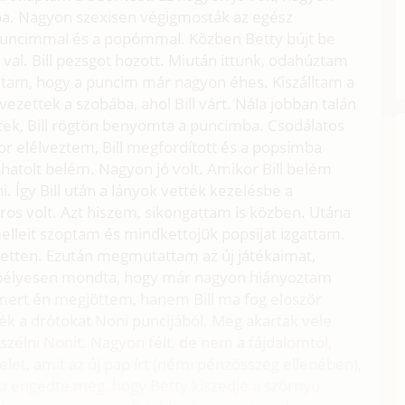
a. Nagyon szexisen végigmosták az egész
 puncimmal és a popómmal. Közben Betty bújt be
val. Bill pezsgot hozott. Miután ittunk, odahúztam
dtam, hogy a puncim már nagyon éhes. Kiszálltam a
ezettek a szobába, ahol Bill várt. Nála jobban talán
ttek, Bill rögtön benyomta a puncimba. Csodálatos
r elélveztem, Bill megfordított és a popsimba
hatolt belém. Nagyon jó volt. Amikor Bill belém
ni. Így Bill után a lányok vették kezelésbe a
s volt. Azt hiszem, sikongattam is közben. Utána
elleit szoptam és mindkettojük popsijat izgattam.
tten. Ezután megmutattam az új játékaimat,
nepélyesen mondta, hogy már nagyon hiányoztam
mert én megjöttem, hanem Bill ma fog eloször
ték a drótokat Noni puncijából. Meg akartak vele
zélni Nonit. Nagyon félt, de nem a fájdalomtól,
elet, amit az új pap írt (némi pénzösszeg ellenében),
ra engedte meg, hogy Betty kiszedje a szörnyu