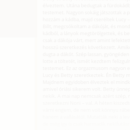
élveztem. Utána bedugtak a fürdokádb
testemet. Nagyon sokáig játszottak a
hozzám a kádba, majd cseréltek Lucy – 
Billt, megcsókoltam a dákóját, és mon
kádból, a lányok megtörölgettek, és bev
csak a dákója várt, mert amint lefekte
hosszú szeretkezés következett. Amiko
dugta a dákót. Szép lassan, gyöngéden 
lotte a töltetét, ismét kezdtem felizgul
testemet. Ez az orgazmusom nagyon ero
Lucy és Betty szeretkeztek. Én Betty m
Majdnem egyidoben élveztek el mindke
amivel óriási sikerem volt. Betty ün
nekik. A mai nap nemcsak azért szép, 
szeretkezni Noni – val. A héten kiszed
várni engem, de nem volt könnyu rábes
hanem a vallásától. Mutatták neki a lev
de még így is csak harmadik nekifutás