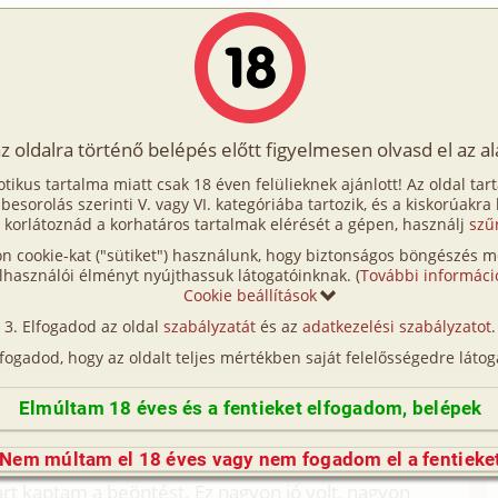
Írók
Tölts fel Te is!
Címkék
Kereső
VIP
Egyéb
az oldalra történő belépés előtt figyelmesen olvasd el az a
8. rész
otikus tartalma miatt csak 18 éven felülieknek ajánlott! Az oldal tar
ta 8. rész
t besorolás szerinti V. vagy VI. kategóriába tartozik, és a kiskorúakra
 korlátoznád a korhatáros tartalmak elérését a gépen, használj
szű
n cookie-kat ("sütiket") használunk, hogy biztonságos böngészés me
tor)
lhasználói élményt nyújthassuk látogatóinknak. (
További informáci
Cookie beállítások
Elfogadod az oldal
szabályzatát
és az
adatkezelési szabályzatot
.
lfogadod, hogy az oldalt teljes mértékben saját felelősségedre látog
mbaton visszarepültem Melbourne – be. A reptéren
Elmúltam 18 éves és a fentieket elfogadom, belépek
 volt. Kértek, menjek eloször Bettyékhez. Ott
 sejtettem, mibol fog állni ez a pihenés. Mikor
Nem múltam el 18 éves vagy nem fogadom el a fentieke
m a fürdokádat, jó sok habbal, ahogy szeretem.
árt kaptam a beöntést. Ez nagyon jó volt, nagyon