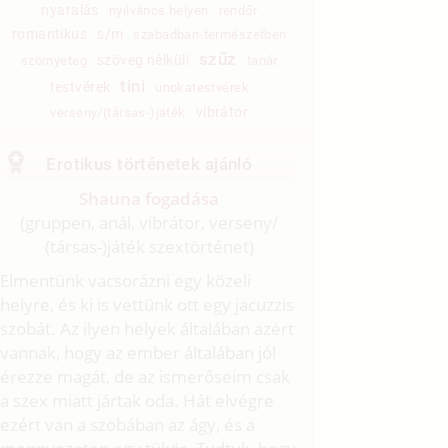
nyaralás
nyilvános helyen
rendőr
romantikus
s/m
szabadban-természetben
szűz
szöveg nélküli
szörnyeteg
tanár
tini
testvérek
unokatestvérek
vibrátor
verseny/(társas-)játék
Erotikus történetek ajánló
Shauna fogadása
(gruppen, anál, vibrátor, verseny/
(társas-)játék szextörténet)
Elmentünk vacsorázni egy közeli
helyre, és ki is vettünk ott egy jacuzzis
szobát. Az ilyen helyek általában azért
vannak, hogy az ember általában jól
érezze magát, de az ismerőseim csak
a szex miatt jártak oda. Hát elvégre
ezért van a szobában az ágy, és a