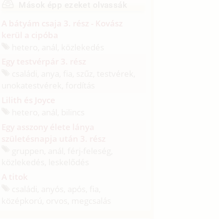
Mások épp ezeket olvassák
A bátyám csaja 3. rész - Kovász
kerül a cipóba
hetero, anál, közlekedés
Egy testvérpár 3. rész
családi, anya, fia, szűz, testvérek,
unokatestvérek, fordítás
Lilith és Joyce
hetero, anál, bilincs
Egy asszony élete lánya
születésnapja után 3. rész
gruppen, anál, férj-feleség,
közlekedés, leskelődés
A titok
családi, anyós, após, fia,
középkorú, orvos, megcsalás