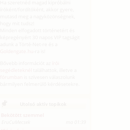
Ha szeretnéd magad kipróbálni
íróként/fordítóként, akkor gyere,
mutasd meg a nagyközönségnek,
hogy mit tudsz!
Minden elfogadott történetért és
képregényért 30 napos VIP tagságit
adunk a Törté-Net-re és a
Goldengate.hu
-ra is!
Bővebb információt az
írói
segédleteknél
találhattok, illetve a
fórumban
is szívesen válaszolunk
bármilyen felmerülő kérdésetekre.
Utolsó aktív topikok
Bekötött szemmel
EruCuMecsek
ma 01:39