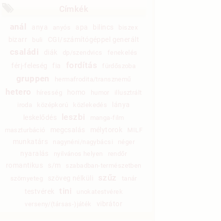
Címkék
anál
anya
apa
bilincs
anyós
biszex
bizarr
CGI/számítógéppel generált
buli
családi
diák
dp/szendvics
fenekelés
fordítás
férj-feleség
fia
fürdőszoba
gruppen
hermafrodita/transznemű
hetero
homo
híresség
humor
illusztrált
lánya
iroda
középkorú
közlekedés
leszbi
leskelődés
manga-film
megcsalás
mélytorok
maszturbáció
MILF
munkatárs
nagynéni/nagybácsi
néger
nyaralás
nyilvános helyen
rendőr
romantikus
s/m
szabadban-természetben
szűz
szöveg nélküli
szörnyeteg
tanár
tini
testvérek
unokatestvérek
vibrátor
verseny/(társas-)játék