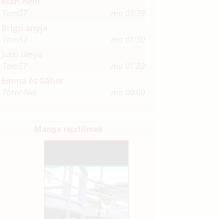
Klári néni
Tom57
ma 01:38
Brigci anyja
Tom57
ma 01:30
Jutti lánya
Tom57
ma 01:22
Emma és Gábor
Törté-Net
ma 00:00
Manga rajzfilmek