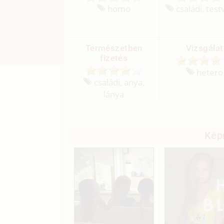
homo
családi, tes
Természetben
Vizsgálat
fizetés
hetero
családi, anya,
lánya
Kép