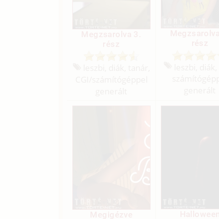
Megzsarolva
Megzsarolva 3.
rész
rész
leszbi, diák,
leszbi, diák, tanár,
számítógép
CGI/
számítógéppel
generált
generált
Hallowee
Megigézve