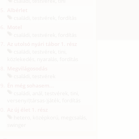
családi, testvérek, tini
Albérlet
családi, testvérek, fordítás
Motel
családi, testvérek, fordítás
Az utolsó nyári tábor 1. rész
családi, testvérek, tini,
közlekedés, nyaralás, fordítás
Megvilágosodás
családi, testvérek
Én még sohasem...
családi, anál, testvérek, tini,
verseny/
(társas-)játék, fordítás
Az új élet 1. rész
hetero, középkorú, megcsalás,
swinger