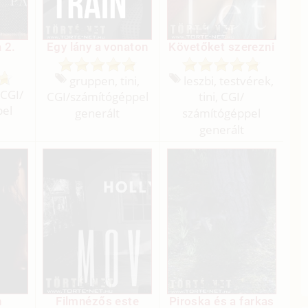
 2.
Egy lány a vonaton
Követőket szerezni
gruppen, tini,
leszbi, testvérek,
 CGI/
CGI/
számítógéppel
tini, CGI/
pel
generált
számítógéppel
generált
n
Filmnézős este
Piroska és a farkas