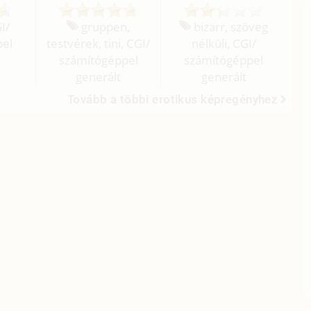
I/
gruppen,
bizarr, szöveg
pel
testvérek, tini, CGI/
nélküli, CGI/
számítógéppel
számítógéppel
generált
generált
Tovább a többi erotikus képregényhez