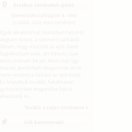
Erotikus történetek ajánló
Szerencsés csillagzat 4. rész
(családi, szűz szex történet)
Egyik alkalommal, miközben hátulról
dugtam Anyut, a szemem sarkából
láttam, hogy mozdult az ajtó. Nem
foglalkoztam vele, azt hittem, csak
nem csuktam be jól. Most már úgy
marad, gondoltam magamban én ki
nem veszem a farkam az ajtó miatt.
És folytattuk tovább, hatalmasat,
gyönyörünket magunkba fojtva
élveztünk el...
Tovább a teljes történetre
Írók kerestetnek!