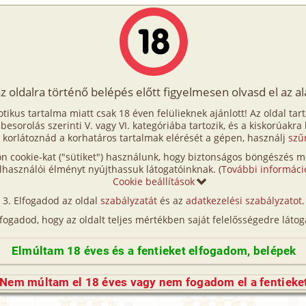
Írók
Tölts fel Te is!
Címkék
Kereső
VIP
Egyéb
az oldalra történő belépés előtt figyelmesen olvasd el az a
otikus tartalma miatt csak 18 éven felülieknek ajánlott! Az oldal tar
ikus történetei és képregényei
t besorolás szerinti V. vagy VI. kategóriába tartozik, és a kiskorúakra
 korlátoznád a korhatáros tartalmak elérését a gépen, használj
szű
n cookie-kat ("sütiket") használunk, hogy biztonságos böngészés me
lhasználói élményt nyújthassuk látogatóinknak. (
További informáci
:
családi (79) , anya (41) ,
Cookie beállítások
T
ia (31) , leszbi (27)
Elfogadod az oldal
szabályzatát
és az
adatkezelési szabályzatot
.
lfogadod, hogy az oldalt teljes mértékben saját felelősségedre látog
Elmúltam 18 éves és a fentieket elfogadom, belépek
ténetek (108 db)
Nem múltam el 18 éves vagy nem fogadom el a fentieke
yen
Hézagpótlás
Péntek este