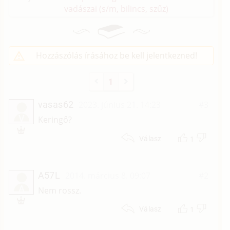
vadászai (s/
m, bilincs, szűz)
Hozzászólás írásához be kell jelentkezned!
1
vasas62
2023. június 21. 14:23
#3
V
Keringő?
1
Válasz
A57L
2014. március 8. 09:07
#2
A
Nem rossz.
1
Válasz