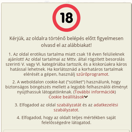
Főoldal
/
Történetek
/
S/m
/
Vámpírkeringő 4. rész - A fenevad szeme
Történetek
Vámpírkeringő 4. rész - A fenevad
Képregények
szeme
Kérjük, az oldalra történő belépés előtt figyelmesen
Filmek
olvasd el az alábbiakat!
Írók
s/
m
,
anál
Az oldal erotikus tartalma miatt csak 18 éven felülieknek
ajánlott! Az oldal tartalmai az Mttv. által rögzített besorolás
Tölts
Blooddove
szerinti V. vagy VI. kategóriába tartozik, és a kiskorúakra káros
Címkék
hatással lehetnek. Ha korlátoznád a korhatáros tartalmak
fel
elérését a gépen, használj
szűrőprogramot
.
Szavazás átlaga:
6.95
pont (
20
szavazat)
Kereső
A weboldalon cookie-kat ("sütiket") használunk, hogy
Te
Megjelenés:
2008. augusztus 8.
biztonságos böngészés mellett a legjobb felhasználói élményt
VIP
nyújthassuk látogatóinknak. (
További információk
)
Hossz:
19 800 karakter
is!
Cookie beállítások
Elolvasva:
1 080 alkalommal
Fórum
Elfogadod az oldal
szabályzatát
és az
adatkezelési
szabályzatot
.
Versenyeink
Előzmény
Vámpírkeringő 3. rész - Felrúgott
Elfogadod, hogy az oldalt teljes mértékben saját
egyességek (bizarr, anál)
Ügyfélszolgálat
felelősségedre látogatod.
Folytatás
Vámpírkeringő 5. rész - Vadászok
Írói segédletek