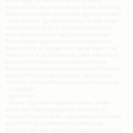
bordó bugyit és melltartót vett fel, a lábaira
nagylyukú necc harisnyanadrágot húzott. Felülre egy
fekete kivágott felsőt, alulra pedig egy szintén fekete
rakott szoknyát. Egy-egy bőrkesztyűt és lakk magas
sarkút kapott még fel. A cipő kicsit nyomott elől,
ezért még Kuruk fizetni fog, gondolta magában
Primrose kaján vigyorral és az előszobába ment.
Innen nyílt Kuruk szobája, amit tegnap kapott meg
Primrose-tól. Az ajtót kinyitva Kurukot alvás közben
kapta el. A leterített matracra lépett és Kuruk
felébredt. Azonnal térdre küzdötte magát, Primrose
pedig a férfi hátára lépett baljával, aki nem viselt
mást csak az Úrnőjétől kapott vastag bőrnyakörvet.
– Jól aludtál?
– Igen Úrnőm.
– Helyes. Elégedetlen vagyok a ruhákkal, amiket
hoztál ezért még megbüntetlek. De először is
mutasd mit hoztál nekem. – azzal levette róla a lábát.
Kuruk felállt és a szekrényéhez lépdelt, majd
kinyitotta. Bent egy szigetelő-szalaggal összekötözött