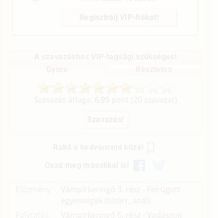
Regisztrálj VIP-fiókot!
A szavazáshoz VIP-tagsági szükséges!
Gyors
Részletes
Szavazás átlaga:
6.95
pont (
20
szavazat)
Rakd a kedvenceid közé!
Oszd meg másokkal is!
Előzmény
Vámpírkeringő 3. rész - Felrúgott
egyességek (bizarr, anál)
Folytatás
Vámpírkeringő 5. rész - Vadászok