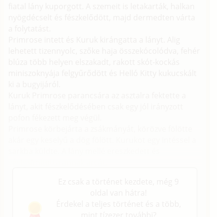
fiatal lány kuporgott. A szemeit is letakarták, halkan
nyögdécselt és fészkelődött, majd dermedten várta
a folytatást.
Primrose intett és Kuruk kirángatta a lányt. Alig
lehetett tizennyolc, szőke haja összekócolódva, fehér
blúza több helyen elszakadt, rakott skót-kockás
miniszoknyája felgyűrődött és Helló Kitty kukucskált
ki a bugyijáról.
Kuruk Primrose parancsára az asztalra fektette a
lányt, akit fészkelődésében csak egy jól irányzott
pofon fékezett meg végül.
Primrose körbejárta a zsákmányát, körözve fölötte
akár egy keselyű a dög fölött. Kurukot egy intéssel a
sarkba küldte. A lány mellé ereszkedett és
végigsimította annak arcát.
Ez csak a történet kezdete, még 9
oldal van hátra!
Érdekel a teljes történet és a több,
mint tízezer további?