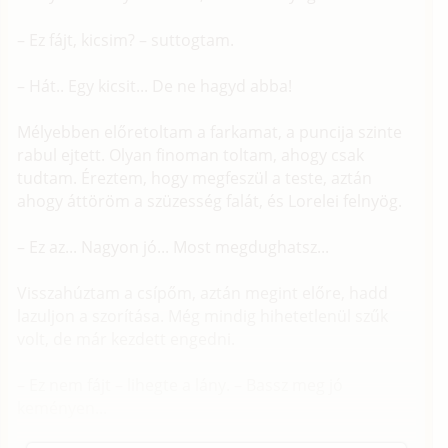
– Ez fájt, kicsim? – suttogtam.
– Hát.. Egy kicsit... De ne hagyd abba!
Mélyebben előretoltam a farkamat, a puncija szinte
rabul ejtett. Olyan finoman toltam, ahogy csak
tudtam. Éreztem, hogy megfeszül a teste, aztán
ahogy áttöröm a szüzesség falát, és Lorelei felnyög.
– Ez az... Nagyon jó... Most megdughatsz...
Visszahúztam a csípőm, aztán megint előre, hadd
lazuljon a szorítása. Még mindig hihetetlenül szűk
volt, de már kezdett engedni.
– Ez nem fájt – lihegte a lány. – Bassz meg jó
keményen...