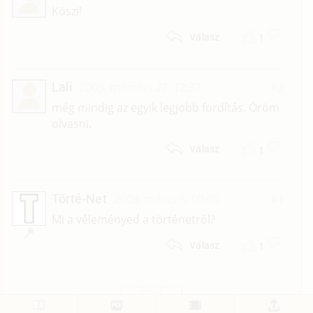
Köszi!
1
Válasz
Lali
2009. március 27. 12:37
#2
még mindig az egyik legjobb fordítás. Öröm
olvasni.
1
Válasz
Törté-Net
2008. május 5. 00:00
#1
Mi a véleményed a történetről?
1
Válasz
1