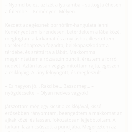
– Nyomd be ezt az izét a lyukamba – suttogta éhesen
a fülembe. – Keményen. Mélyen.
Kezdett az egésznek pornófilm-hangulata lenni.
Keményedtem is rendesen. Letérdeltem a lába közé,
megfogtam a farkamat és a nyíláshoz illesztettem.
Lorelei sóhajtozva fogadta, belekapaszkodott a
térdébe, és széttárta a lábát. Makkommal
megérintettem a rózsaszín puncit, éreztem a forró
nedvét. Aztán lassan végigsimítottam rajta, egészen
a csiklójáig. A lány felnyögött, és megfeszült.
– Ez nagyon jó... Rakd be... Bassz meg... –
nyögdécselte. – Olyan nedves vagyok!
Játszottam még egy kicsit a csiklójával, kissé
erősebben rányomtam, beengedtem a makkomat az
ajkak közé, és lassan, fokozatosan lejjebbtoltam. A
farkam lazán csúszott a puncijába. Megéreztem az