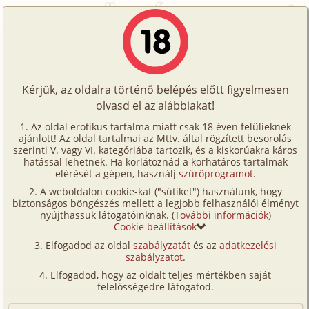
Főoldal
/
Történetek
/
Hetero
/
Főiskolás lányok 11. rész - A füstölők illatában
Történetek
Főiskolás lányok 11. rész - A
Képregények
füstölők illatában
Kérjük, az oldalra történő belépés előtt figyelmesen
Filmek
olvasd el az alábbiakat!
Írók
hetero
,
anál
,
vibrátor
,
diák
,
szűz
Az oldal erotikus tartalma miatt csak 18 éven felülieknek
ajánlott! Az oldal tartalmai az Mttv. által rögzített besorolás
Tölts
Pavlov
szerinti V. vagy VI. kategóriába tartozik, és a kiskorúakra káros
Címkék
hatással lehetnek. Ha korlátoznád a korhatáros tartalmak
fel
elérését a gépen, használj
szűrőprogramot
.
Szavazás átlaga:
8.43
pont (
58
szavazat)
Kereső
A weboldalon cookie-kat ("sütiket") használunk, hogy
Te
Megjelenés:
2008. május 5.
biztonságos böngészés mellett a legjobb felhasználói élményt
VIP
nyújthassuk látogatóinknak. (
További információk
)
Hossz:
16 076 karakter
is!
Cookie beállítások
Elolvasva:
2 282 alkalommal
Fórum
Elfogadod az oldal
szabályzatát
és az
adatkezelési
szabályzatot
.
Versenyeink
Előzmény
Főiskolás lányok 10. rész - Tánc után
Elfogadod, hogy az oldalt teljes mértékben saját
(hetero, mélytorok, diák, szűz)
Ügyfélszolgálat
felelősségedre látogatod.
Folytatás
Főiskolás lányok 12. rész - Vékony
Írói segédletek