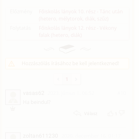
Előzmény
Főiskolás lányok 10. rész - Tánc után
(hetero, mélytorok, diák, szűz)
Folytatás
Főiskolás lányok 12. rész - Vékony
falak (hetero, diák)
Hozzászólás írásához be kell jelentkezned!
1
vasas62
2023. június 1. 06:52
#10
V
Ha beindul?
1
Válasz
zoltan611230
2020. december 16. 01:17