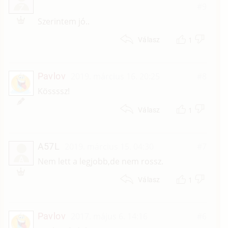
#9
Z
Szerintem jó..
1
Válasz
Pavlov
2019. március 16. 20:25
#8
Kössssz!
1
Válasz
A57L
2019. március 15. 04:30
#7
A
Nem lett a legjobb,de nem rossz.
1
Válasz
Pavlov
2017. május 6. 14:16
#6