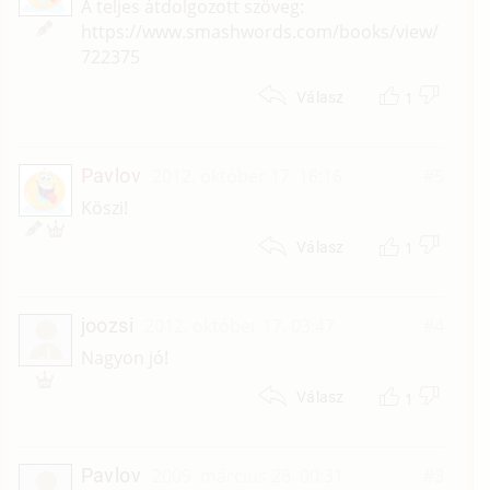
A teljes átdolgozott szöveg:
https://www.smashwords.com/books/view/
722375
1
Válasz
Pavlov
2012. október 17. 16:16
#5
Köszi!
1
Válasz
joozsi
2012. október 17. 03:47
#4
J
Nagyon jó!
1
Válasz
Pavlov
2009. március 28. 00:31
#3