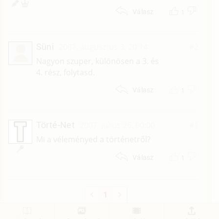
1
Válasz
Süni
2007. augusztus 3. 20:14
#2
Nagyon szuper, különösen a 3. és
4. rész, folytasd.
1
Válasz
Törté-Net
2007. július 26. 00:00
#1
Mi a véleményed a történetről?
1
Válasz
1