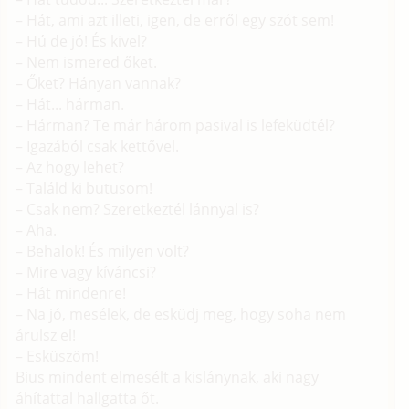
– Hát, ami azt illeti, igen, de erről egy szót sem!
– Hú de jó! És kivel?
– Nem ismered őket.
– Őket? Hányan vannak?
– Hát... hárman.
– Hárman? Te már három pasival is lefeküdtél?
– Igazából csak kettővel.
– Az hogy lehet?
– Találd ki butusom!
– Csak nem? Szeretkeztél lánnyal is?
– Aha.
– Behalok! És milyen volt?
– Mire vagy kíváncsi?
– Hát mindenre!
– Na jó, mesélek, de esküdj meg, hogy soha nem
árulsz el!
– Esküszöm!
Bius mindent elmesélt a kislánynak, aki nagy
áhítattal hallgatta őt.