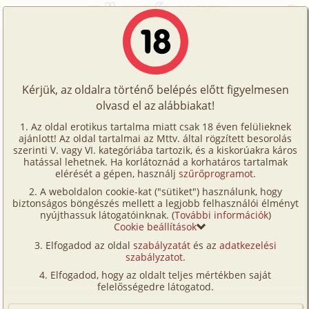
Főoldal
/
Történetek
/
Leszbi
/
Ikerélet 5. rész - Bius és Julcsi
Történetek
Ikerélet 5. rész - Bius és Julcsi
Képregények
Kérjük, az oldalra történő belépés előtt figyelmesen
Filmek
olvasd el az alábbiakat!
leszbi
,
szűz
Írók
Ede
Az oldal erotikus tartalma miatt csak 18 éven felülieknek
ajánlott! Az oldal tartalmai az Mttv. által rögzített besorolás
Tölts
szerinti V. vagy VI. kategóriába tartozik, és a kiskorúakra káros
Címkék
hatással lehetnek. Ha korlátoznád a korhatáros tartalmak
Szavazás átlaga:
8.12
pont (
127
szavazat)
fel
elérését a gépen, használj
szűrőprogramot
.
Kereső
Megjelenés:
2007. július 26.
A weboldalon cookie-kat ("sütiket") használunk, hogy
Te
Hossz:
10 844 karakter
biztonságos böngészés mellett a legjobb felhasználói élményt
VIP
nyújthassuk látogatóinknak. (
További információk
)
Elolvasva:
8 654 alkalommal
is!
Cookie beállítások
Fórum
Elfogadod az oldal
szabályzatát
és az
adatkezelési
Előzmény
Ikerélet 4. rész - Bianka (bizarr)
szabályzatot
.
Versenyeink
Folytatás
Ikerélet 6. rész - Bius és Julcsi (bizarr)
Elfogadod, hogy az oldalt teljes mértékben saját
Ügyfélszolgálat
felelősségedre látogatod.
Bius egy alkalommal azzal ált elő, hogy szeretné
Írói segédletek