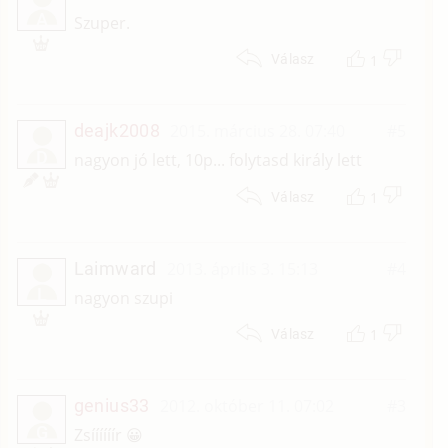
A
Szuper.
1
Válasz
deajk2008
2015. március 28. 07:40
#5
D
nagyon jó lett, 10p... folytasd király lett
1
Válasz
Laimward
2013. április 3. 15:13
#4
L
nagyon szupi
1
Válasz
genius33
2012. október 11. 07:02
#3
G
Zsíííííír 😀