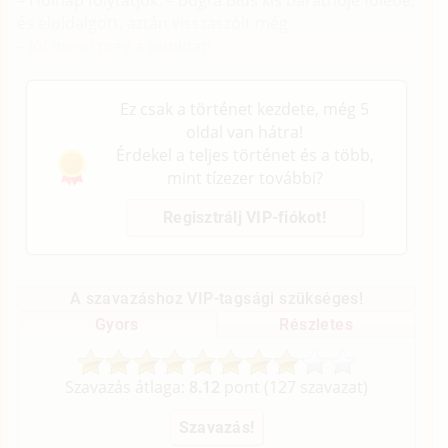
és eloldalgott, aztán visszaszólt még:
– Jól mosd meg a punidat!
Ez csak a történet kezdete, még 5
oldal van hátra!
Érdekel a teljes történet és a több,
mint tízezer további?
Regisztrálj VIP-fiókot!
A szavazáshoz VIP-tagsági szükséges!
Gyors
Részletes
Szavazás átlaga:
8.12
pont (
127
szavazat)