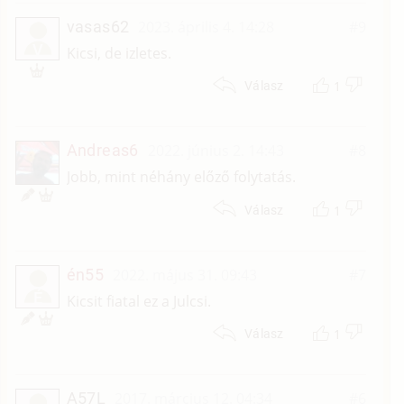
vasas62
2023. április 4. 14:28
#9
V
Kicsi, de izletes.
1
Válasz
Andreas6
2022. június 2. 14:43
#8
Jobb, mint néhány előző folytatás.
1
Válasz
én55
2022. május 31. 09:43
#7
É
Kicsit fiatal ez a Julcsi.
1
Válasz
A57L
2017. március 12. 04:34
#6