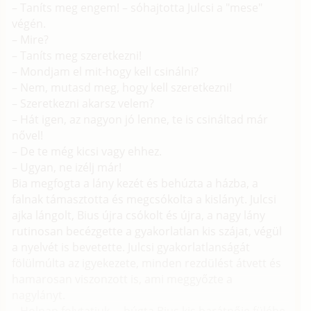
– Taníts meg engem! – sóhajtotta Julcsi a "mese"
végén.
– Mire?
– Taníts meg szeretkezni!
– Mondjam el mit-hogy kell csinálni?
– Nem, mutasd meg, hogy kell szeretkezni!
– Szeretkezni akarsz velem?
– Hát igen, az nagyon jó lenne, te is csináltad már
nővel!
– De te még kicsi vagy ehhez.
– Ugyan, ne izélj már!
Bia megfogta a lány kezét és behúzta a házba, a
falnak támasztotta és megcsókolta a kislányt. Julcsi
ajka lángolt, Bius újra csókolt és újra, a nagy lány
rutinosan becézgette a gyakorlatlan kis szájat, végül
a nyelvét is bevetette. Julcsi gyakorlatlanságát
fölülmúlta az igyekezete, minden rezdülést átvett és
hamarosan viszonzott is, ami meggyőzte a
nagylányt.
– Holnap folytatjuk. – búgta Bius kis barátnője fülébe,