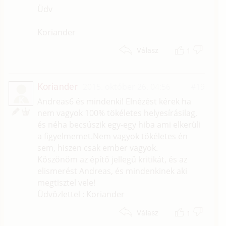
Üdv
Koriander
1
Válasz
Koriander
2015. október 26. 04:56
#19
K
Andreas6 és mindenki! Elnézést kérek ha
nem vagyok 100% tökéletes helyesírásilag,
és néha becsúszik egy-egy hiba ami elkerüli
a figyelmemet.Nem vagyok tökéletes én
sem, hiszen csak ember vagyok.
Köszönöm az építő jellegű kritikát, és az
elismerést Andreas, és mindenkinek aki
megtisztel vele!
Üdvözlettel : Koriander
1
Válasz