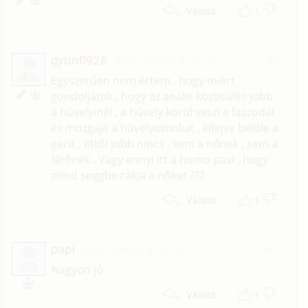
1
Válasz
gyuri0926
2015. június 8. 21:42
#8
T
Egyszerűen nem értem , hogy miért
gondoljátok , hogy az anális közösülés jobb
a hüvelyinél , a hüvely körül veszi a faszodat
és mozgaja a hüvelyizmokat , kifejve belöle a
gecit , ettől jobb nincs , sem a nőnek , sem a
férfinek . Vagy ennyi itt a homo pasi , hogy
mind seggbe rakja a nőket ???
1
Válasz
papi
2015. június 8. 21:00
#7
P
Nagyon jó
1
Válasz