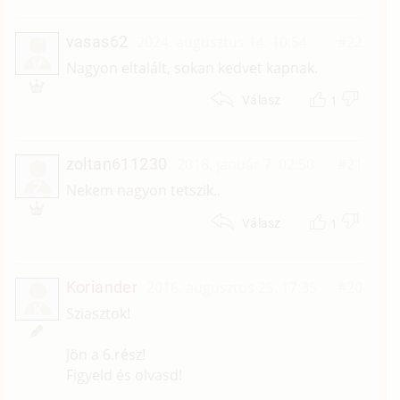
vasas62
2024. augusztus 14. 10:54
#22
V
Nagyon eltalált, sokan kedvet kapnak.
1
Válasz
zoltan611230
2018. január 7. 02:50
#21
Z
Nekem nagyon tetszik..
1
Válasz
Koriander
2016. augusztus 25. 17:35
#20
K
Sziasztok!
Jön a 6.rész!
Figyeld és olvasd!