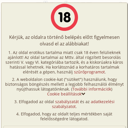
Főoldal
/
Történetek
/
Családi
/
Jótestvéri viszony 4. rész
Történetek
Jótestvéri viszony 4. rész
Képregények
Kérjük, az oldalra történő belépés előtt figyelmesen
Filmek
olvasd el az alábbiakat!
családi
,
anál
,
testvérek
Írók
Koriander
Az oldal erotikus tartalma miatt csak 18 éven felülieknek
ajánlott! Az oldal tartalmai az Mttv. által rögzített besorolás
Tölts
szerinti V. vagy VI. kategóriába tartozik, és a kiskorúakra káros
Címkék
hatással lehetnek. Ha korlátoznád a korhatáros tartalmak
Szavazás átlaga:
9.11
pont (
199
szavazat)
fel
elérését a gépen, használj
szűrőprogramot
.
Kereső
Megjelenés:
2015. június 8.
A weboldalon cookie-kat ("sütiket") használunk, hogy
Te
Hossz:
25 996 karakter
biztonságos böngészés mellett a legjobb felhasználói élményt
VIP
nyújthassuk látogatóinknak. (
További információk
)
Elolvasva:
13 317 alkalommal
is!
Cookie beállítások
Fórum
Elfogadod az oldal
szabályzatát
és az
adatkezelési
Előzmény
Jótestvéri viszony 3. rész (családi,
szabályzatot
.
Versenyeink
testvérek)
Elfogadod, hogy az oldalt teljes mértékben saját
Ügyfélszolgálat
Folytatás
Jótestvéri viszony 5. rész (családi,
felelősségedre látogatod.
testvérek)
Írói segédletek