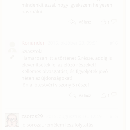
mindenkit azzal, hogy igyekszem helyesen
használni.
1
Válasz
Koriander
2015. október 23. 09:51
#16
K
Sziasztok!
Hamarosan itt a történet 5.része, addig is
elevenítsétek fel az előző részeket!
Kellemes olvasgatást, és figyeljétek jövő
héten az újdonságokat!
Jön a Jótestvéri viszony 5 része!
1
Válasz
zsorzs29
2015. augusztus 16. 12:49
#15
Jó sorozat,remélem lesz folytatás.