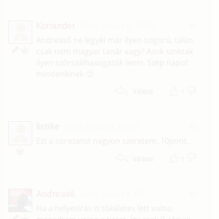
Koriander
2015. június 8. 17:00
#6
K
Andreas6 ne legyél már ilyen szigorú, talán
csak nem magyar tanár vagy? Azok szoktak
ilyen szőrszálhasogatók lenni. Szép napot
mindenkinek 🙂
1
Válasz
listike
2015. június 8. 08:53
#5
L
Ezt a sorozatot nagyon szeretem. 10pont.
1
Válasz
Andreas6
2015. június 8. 07:27
#4
Ha a helyesírás is tökéletes lett volna,