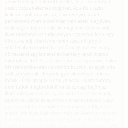
amivel megajándékozott az élet, és úriember nem
utasít vissza kellemes dolgokat. Az a kis utazás
kellemes volt oda-vissza, bármennyire is hat
perverznek, mert akivel még nem esett meg ilyen,
csak az gondolja annak, aki meg már részese volt
ilyen utazásnak az tudja milyen izgató tud lenni egy
tiltott, ne adj isten ismeretlen szexi női popsi
véletlen ilyen módon történő megismerése, vagy a
nő részéről egy ismeretlen kémény farok óvatos
nyomulása. Lehet az a vicc nem is annyira vicc, mikor
két szexi szőke utazik a tömött buszon, az egyik oda
szól a másiknak – Képzeld gyerekem lesz! – mire a
másik – És ki az apa? a csaj válaszol – Nem tudom,
nem tudok megfordulni! Na és ez vagy bejön az
illetőnél és nem zavarja, sőt mi több kellemesnek,
izgatónak találja és egymásra érezve utaznak, vagy
gyorsan odébb húzódik, teszem hozzá eddig nem
igazán volt ilyen kalandom még, és Anett volt az első,
bár ebben a nagyvárosi tömegközlekedésben nem
nehéz hasonlókat átélni, Anett nem húzódott el, sőt!