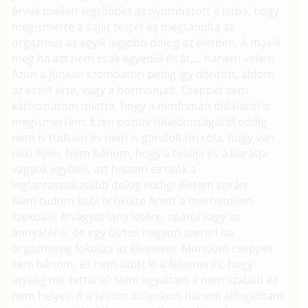
érvek mellett legtöbbet az nyomhatott a latba, hogy
megismerte a saját testét és megtanulta az
orgazmus az egyik legjobb dolog az életben. A másik
meg ha azt nem csak egyedül éli át,... hanem velem.
Azon a júniusi szombaton pedig így döntött, áldom
az eszét érte, vagy a hormonjait. Cseppet sem
kárhoztatom miatta, hogy a nimfomán oldaláról is
megismertem. Ezen pozitív tulajdonságáról eddig
nem is tudtam és nem is gondoltam róla, hogy van
neki ilyen. Nem bánom, hogy a tesója és a barátja
vagyok egyben, azt hiszem ez titok a
legfantasztikusabb dolog eddigi életem során.
Nem tudom kitől örökölte Anett a mérhetetlen
szexualis étvágyát lány létére, apától vagy az
annyától-e, de egy biztos nagyon szereti ha
orgazmusig fokozza az élvezetet. Mondom cseppet
sem bánom, és nem ütött ki a felismerés, hogy
atyaég mit tettünk? Nem agyaltam a nem szabad ez
nem helyes, ő a tesóm dolgokon, hanem elfogadtam