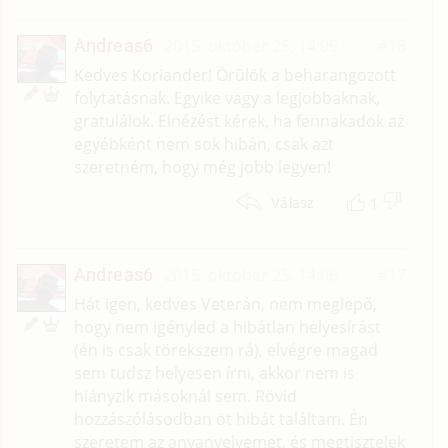
Andreas6
2015. október 25. 14:09
#18
Kedves Koriander! Örülök a beharangozott
folytatásnak. Egyike vagy a legjobbaknak,
gratulálok. Elnézést kérek, ha fennakadok az
egyébként nem sok hibán, csak azt
szeretném, hogy még jobb legyen!
1
Válasz
Andreas6
2015. október 25. 14:06
#17
Hát igen, kedves Veterán, nem meglepő,
hogy nem igényled a hibátlan helyesírást
(én is csak törekszem rá), elvégre magad
sem tudsz helyesen írni, akkor nem is
hiányzik másoknál sem. Rövid
hozzászólásodban öt hibát találtam. Én
szeretem az anyanyelvemet, és megtisztelek