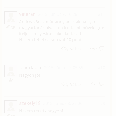
veteran
2015. június 9. 16:26
#11
V
Andreas6nak már annyian írták ha ilyen
magyartanár olvasson irodalmi műveket,ne
ítélje ki helyesírási okoskodásait.
Nekem tetszik a sorozat.10 pont.
1
Válasz
feherfabia
2015. június 9. 05:55
#10
F
Nagyon jó!
1
Válasz
szekely18
2015. június 8. 22:06
#9
S
Nekem tetszik nagyon!