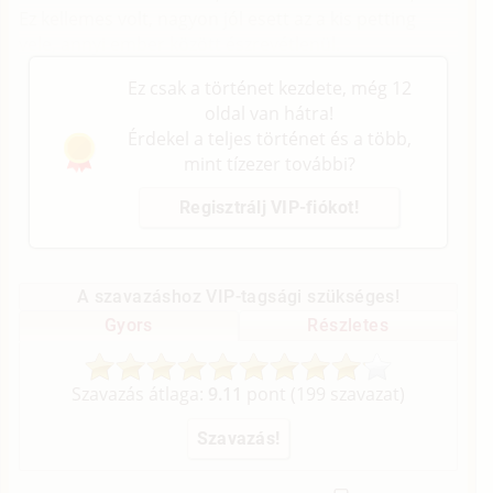
Ez kellemes volt, nagyon jól esett az a kis petting
vele, annyi ember között észrevétlenül.
Ez csak a történet kezdete, még 12
oldal van hátra!
Érdekel a teljes történet és a több,
mint tízezer további?
Regisztrálj VIP-fiókot!
A szavazáshoz VIP-tagsági szükséges!
Gyors
Részletes
Szavazás átlaga:
9.11
pont (
199
szavazat)