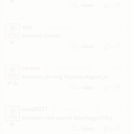
1
Válasz
supi
2015. augusztus 1. 20:10
#14
S
kellemes sorozat
1
Válasz
cervelo
2015. június 14. 09:36
#13
C
Remélem jön még folytatás.Nagyon jó!
1
Válasz
sanyi0227
2015. június 10. 15:39
#12
S
Remélem nem akarod abba hagyni?10-p
1
Válasz