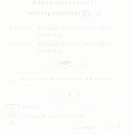
Rakd a kedvenceid közé!
Oszd meg másokkal is!
Előzmény
Jótestvéri viszony 3. rész (családi,
testvérek)
Folytatás
Jótestvéri viszony 5. rész (családi,
testvérek)
Hozzászólás írásához be kell jelentkezned!
1
2
Tom57
2025. március 12. 01:40
#23
T
Nagyon jól alakul a sorozat.
1
Válasz