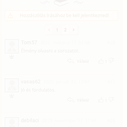
Hozzászólás írásához be kell jelentkezned!
1
2
Tom57
2025. március 13. 01:08
#28
T
Élmény olvasni a sorozatot.
1
Válasz
vasas62
2025. január 22. 12:07
#27
V
Jó és fordulatos.
1
Válasz
debilaci
2019. november 11. 11:44
#26