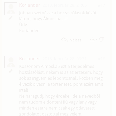
Koriander
2018. február 28. 21:06
#17
K
Jobban szétnézve a hozzászólások között
látom, hogy Álmos bácsi!
Üdv:
Koriander
1
Válasz
Koriander
2018. február 28. 06:31
#16
K
Köszönöm Almoska5 ezt a terjedelmes
hozzászólást, nekem is az az érzésem, hogy
sok az irigyem és lepontoznak, közben meg
élvezik olvasni a történetet, pont azért amit
írtál!
Ne haragudj, hogy érdekel, de a nevedből
nem tudom eldönteni fiú vagy lány vagy,
minden esetre nem csak egy odavetett
gondolatot osztottál meg velem.