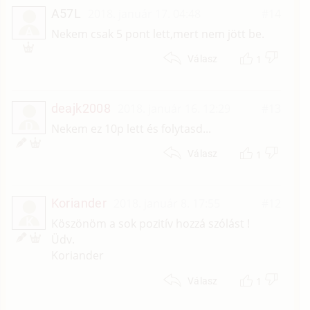
A57L
2018. január 17. 04:48
#14
A
Nekem csak 5 pont lett,mert nem jött be.
1
Válasz
deajk2008
2018. január 16. 12:29
#13
D
Nekem ez 10p lett és folytasd...
1
Válasz
Koriander
2018. január 8. 17:55
#12
K
Köszönöm a sok pozitív hozzá szólást !
Üdv.
Koriander
1
Válasz