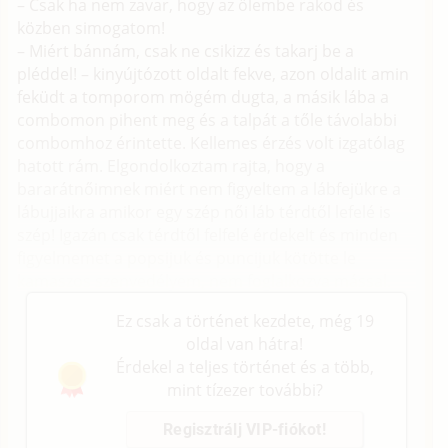
– Csak ha nem zavar, hogy az ölembe rakod és
közben simogatom!
– Miért bánnám, csak ne csikizz és takarj be a
pléddel! – kinyújtózott oldalt fekve, azon oldalit amin
feküdt a tomporom mögém dugta, a másik lába a
combomon pihent meg és a talpát a tőle távolabbi
combomhoz érintette. Kellemes érzés volt izgatólag
hatott rám. Elgondolkoztam rajta, hogy a
bararátnőimnek miért nem figyeltem a lábfejükre a
lábujjaikra amikor egy szép női láb térdtől lefelé is
szép! Igazán csak térdtől felfelé érdekelt és minden
figyelmemet a popsijuk és puncijuk kötötte le
kamaszos szenvedélyem, nem foglalkozva mással.
Ez csak a történet kezdete, még 19
oldal van hátra!
Érdekel a teljes történet és a több,
mint tízezer további?
Regisztrálj VIP-fiókot!