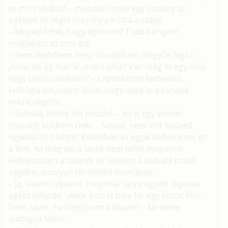
te mit csinálsz? – mondta szinte egy szuszra az
egészet és végül mosolyra húzta a száját.
– Meglepődtél, hogy lejöttem? Tudod engem
meglepett az sms-ed!
– Nem lepődtem meg. Gondoltam, hogy le fogsz
jönni, de ülj már le, miért állsz? Van még itt egy hely,
vagy sietsz valahová? – sziporkázott kedvesen.
Felhúzta kinyújtott lábát, hogy üljek le a kanapé
másik végébe.
– Sehová, illetve ide hozzád. – én is egy kedves
mosolyt küldtem neki, – Szóval, nem volt kedved
egyedül tv-t nézni? Különben az egyik kedvencem ez
a film, na meg ezt a faszit nem lehet megunni!
Felhajtottam a takarót és leültem a kanapé másik
végébe, amolyan törökülős formában.
– Ja, valami olyasmi, meg már úgyis együtt lógtunk
egész délután, akkor este is bele fér egy közös film.
Nem zavar, ha kinyújtom a lábam? – kérdezte
suttogva Móni.