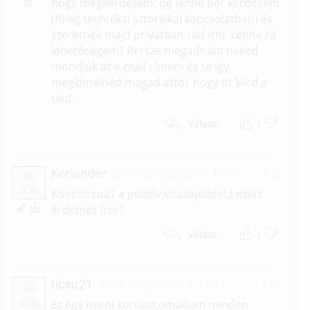
hogy megkérdezem, de lenne pár kérdésem
(főleg technikai sztorikkal kapcsolatban) és
szeretnék majd privátban rád írni. Lenne rá
lehetőségem? Persze megadnám neked
mondjuk az e-mail címem és te így
megkímélnéd magad attól, hogy itt kiírd a
tiéd.
1
Válasz
Koriander
2018. augusztus 9. 17:07
#20
K
Kösz ticsu21 a pozitív visszajelzést,( ezért
érdemes írni !
1
Válasz
ticsu21
2018. augusztus 9. 11:15
#19
T
Ez egy isteni sorozat, imádom minden