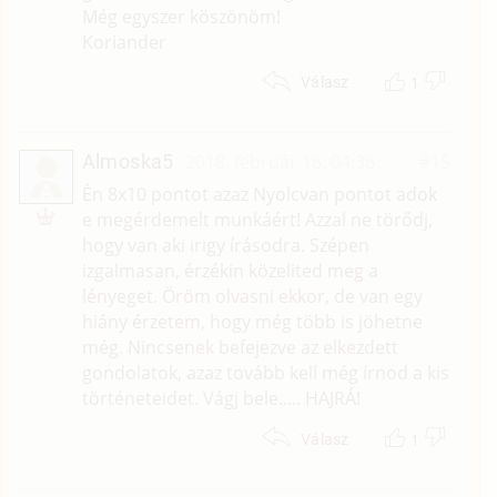
Még egyszer köszönöm!
Koriander
1
Válasz
Almoska5
2018. február 18. 04:38
#15
A
Én 8x10 pontot azaz Nyolcvan pontot adok
e megérdemelt munkáért! Azzal ne törődj,
hogy van aki irigy írásodra. Szépen
izgalmasan, érzékin közelited meg a
lényeget. Öröm olvasni ekkor, de van egy
hiány érzetem, hogy még több is jöhetne
még. Nincsenek befejezve az elkezdett
gondolatok, azaz tovább kell még írnod a kis
történeteidet. Vágj bele..... HAJRÁ!
1
Válasz