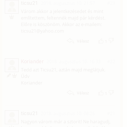
ticsu21
2018. augusztus 10. 21:57
#23
T
Várom akkor a jelentkezésedet és mint
említettem, feltennék majd pár kérdést.
Előre is köszönöm. Akkor az e-mailem:
ticsu21@yahoo.com
1
Válasz
Koriander
2018. augusztus 10. 16:33
#22
K
Tedd azt Ticsu21, aztán majd meglátjuk.
Üdv
Koriander
1
Válasz
ticsu21
2018. augusztus 10. 08:26
#21
T
Nagyon várom már a sztorit! Ne haragudj,