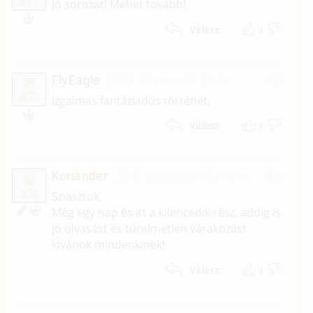
D
Jó sorozat! Mehet tovább!
1
Válasz
FlyEagle
2019. február 28. 23:45
#25
F
izgalmas fantáziadús történet,
1
Válasz
Koriander
2018. augusztus 12. 14:46
#24
K
Sziasztok,
Még egy nap és itt a kilencedik rész, addig is
jó olvasást és türelmetlen várakozást
kívánok mindenkinek!
1
Válasz