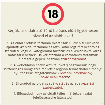
Főoldal
/
Történetek
/
Családi
/
Jótestvéri viszony 8. rész
Történetek
Jótestvéri viszony 8. rész
Képregények
Kérjük, az oldalra történő belépés előtt figyelmesen
Filmek
olvasd el az alábbiakat!
családi
,
anya
,
fia
Írók
Koriander
Az oldal erotikus tartalma miatt csak 18 éven felülieknek
ajánlott! Az oldal tartalmai az Mttv. által rögzített besorolás
Tölts
szerinti V. vagy VI. kategóriába tartozik, és a kiskorúakra káros
Címkék
hatással lehetnek. Ha korlátoznád a korhatáros tartalmak
Szavazás átlaga:
9.11
pont (
164
szavazat)
fel
elérését a gépen, használj
szűrőprogramot
.
Kereső
Megjelenés:
2017. december 18.
A weboldalon cookie-kat ("sütiket") használunk, hogy
Te
Hossz:
39 636 karakter
biztonságos böngészés mellett a legjobb felhasználói élményt
VIP
nyújthassuk látogatóinknak. (
További információk
)
Elolvasva:
10 595 alkalommal
is!
Cookie beállítások
Fórum
Elfogadod az oldal
szabályzatát
és az
adatkezelési
Előzmény
Jótestvéri viszony 7. rész (családi,
szabályzatot
.
Versenyeink
anya, fia)
Elfogadod, hogy az oldalt teljes mértékben saját
Ügyfélszolgálat
Folytatás
Jótestvéri viszony 9. rész (családi,
felelősségedre látogatod.
anya, fia, testvérek)
Írói segédletek