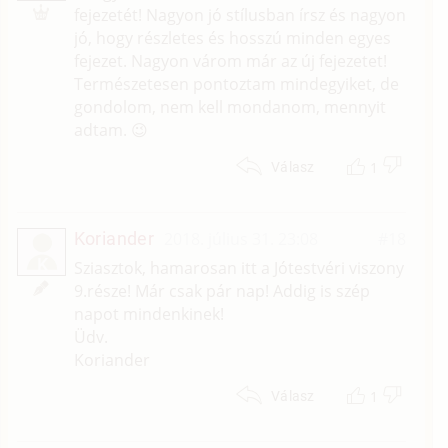
fejezetét! Nagyon jó stílusban írsz és nagyon
jó, hogy részletes és hosszú minden egyes
fejezet. Nagyon várom már az új fejezetet!
Természetesen pontoztam mindegyiket, de
gondolom, nem kell mondanom, mennyit
adtam. 😉
1
Válasz
Koriander
2018. július 31. 23:08
#18
K
Sziasztok, hamarosan itt a Jótestvéri viszony
9.része! Már csak pár nap! Addig is szép
napot mindenkinek!
Üdv.
Koriander
1
Válasz