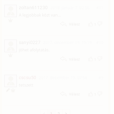
zoltan611230
2018. január 7. 02:56
#11
Z
A legjobbak közt van...
1
Válasz
sanyi0227
2017. december 19. 19:19
#10
S
jöhet afolytatás.
1
Válasz
cscsu50
2017. december 19. 07:58
#9
C
tetszett
1
Válasz
1
2